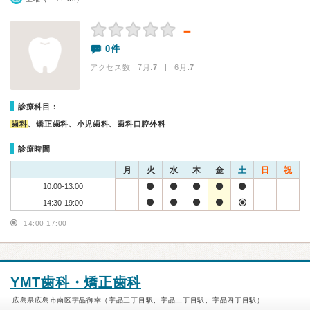
－
0件
アクセス数 7月:
7
| 6月:
7
診療科目：
歯科
、矯正歯科、小児歯科、歯科口腔外科
診療時間
月
火
水
木
金
土
日
祝
10:00-13:00
14:30-19:00
14:00-17:00
YMT歯科・矯正歯科
広島県広島市南区宇品御幸（宇品三丁目駅、宇品二丁目駅、宇品四丁目駅）