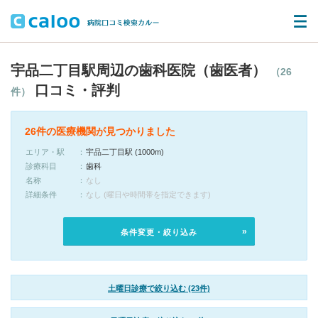
宇品二丁目駅周辺の歯科医院（歯医者）
（26
口コミ・評判
件）
26件の医療機関が見つかりました
エリア・駅
宇品二丁目駅 (1000m)
診療科目
歯科
名称
なし
詳細条件
なし (曜日や時間帯を指定できます)
条件変更・絞り込み
土曜日診療で絞り込む (23件)