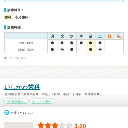
診療科目：
歯科
、小児歯科
診療時間
月
火
水
木
金
土
日
祝
09:00-13:00
15:00-20:00
14:30-18:30
いしかわ歯科
広島県広島市南区宇品東（宇品三丁目駅、宇品二丁目駅、県病院前駅）
駐車場あり
マイナ受付
土曜（〜18:00）
3.20