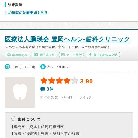
治療実績
この病院の治療実績を見る
医療法人鵬瑛会 豊岡ヘルシ-歯科クリニック
広島県広島市南区翠（県病院前駅、宇品二丁目駅、広大附属学校前駅）
駐車場あり
電子決済可
マイナ受付
電子処方せん対応
土曜（〜18:30）
夜（〜19:30）
3.90
3件
アクセス数 7月:
49
| 6月:
53
歯科について
【専門医・資格】
歯周病専門医
【診療・治療法】
虫歯・親知らずの抜歯