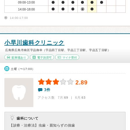
09:00-13:00
14:00-18:00
14:00-17:00
小早川歯科クリニック
広島県広島市南区宇品御幸（宇品四丁目駅、宇品三丁目駅、宇品五丁目駅）
駐車場あり
電子決済可
マイナ受付
土曜（〜17:00）
2.89
3件
アクセス数 7月:
69
| 6月:
63
歯科について
【診療・治療法】
虫歯・親知らずの抜歯