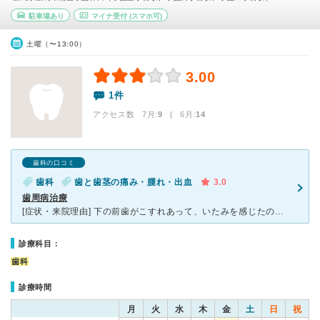
駐車場あり
マイナ受付
(スマホ可)
土曜（〜13:00）
3.00
1件
アクセス数 7月:
9
| 6月:
14
歯科の口コミ
歯科
歯と歯茎の痛み・腫れ・出血
3.0
歯周病治療
[症状・来院理由] 下の前歯がこすれあって、いたみを感じたので、会社の先輩のすすめで、井田歯科で診察を受けました。 [医師の診断・治療法] 診察した結果、下の前歯の痛みに関しては、こすれてるとこ
診療科目：
歯科
診療時間
月
火
水
木
金
土
日
祝