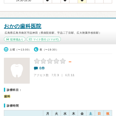
14:30-18:30
おかの歯科医院
広島県広島市南区宇品神田（県病院前駅、宇品二丁目駅、広大附属学校前駅）
駐車場あり
マイナ受付
(スマホ可)
土曜（〜13:00）
夜（〜19:30）
－
0件
アクセス数 7月:
3
| 6月:
11
診療科目：
歯科
診療時間
月
火
水
木
金
土
日
祝