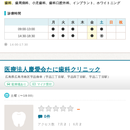
歯科
、歯周病科、小児歯科、歯科口腔外科、インプラント、ホワイトニング
診療時間
月
火
水
木
金
土
日
祝
09:00-13:00
14:30-18:30
14:00-17:30
医療法人慶愛会たに歯科クリニック
広島県広島市南区宇品御幸（宇品三丁目駅、宇品四丁目駅、宇品二丁目駅）
駐車場あり
マイナ受付
土曜（〜18:00）
－
0件
アクセス数 7月:
2
| 6月:
2