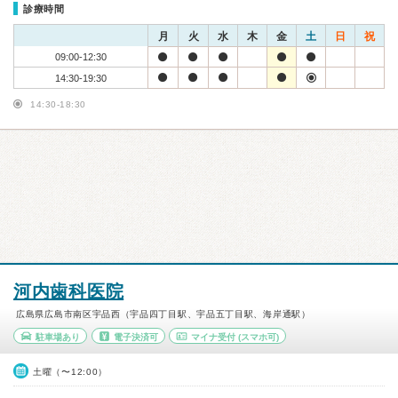
診療時間
月
火
水
木
金
土
日
祝
09:00-12:30
14:30-19:30
14:30-18:30
河内歯科医院
広島県広島市南区宇品西（宇品四丁目駅、宇品五丁目駅、海岸通駅）
駐車場あり
電子決済可
マイナ受付
(スマホ可)
土曜（〜12:00）