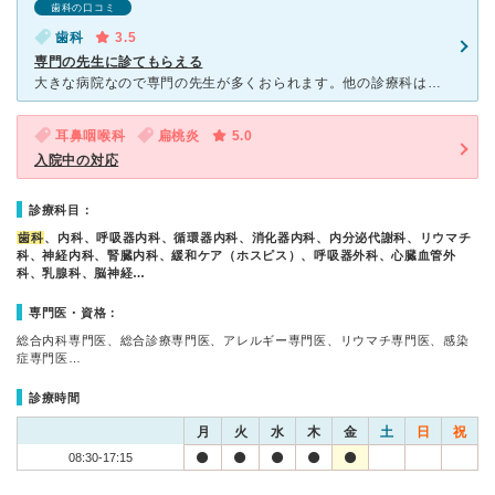
歯科の口コミ
歯科
3.5
専門の先生に診てもらえる
大きな病院なので専門の先生が多くおられます。他の診療科はわかりませんが歯科の待ち時間はそんなに長くなくて通院しやすかったです。受付の方の対応もよく問題なし。若い先生からベテランの先生がおりますが、若い
耳鼻咽喉科
扁桃炎
5.0
入院中の対応
診療科目：
歯科
、内科、呼吸器内科、循環器内科、消化器内科、内分泌代謝科、リウマチ
科、神経内科、腎臓内科、緩和ケア（ホスピス）、呼吸器外科、心臓血管外
科、乳腺科、脳神経…
専門医・資格：
総合内科専門医、総合診療専門医、アレルギー専門医、リウマチ専門医、感染
症専門医…
診療時間
月
火
水
木
金
土
日
祝
08:30-17:15