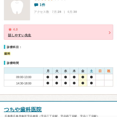
1件
アクセス数 7月:
28
| 6月:
30
4.0
話しやすい先生
診療科目：
歯科
診療時間
月
火
水
木
金
土
日
祝
09:00-13:00
14:30-18:00
つちや歯科医院
広島県広島市南区宇品神田（宇品三丁目駅、宇品四丁目駅、宇品二丁目駅）