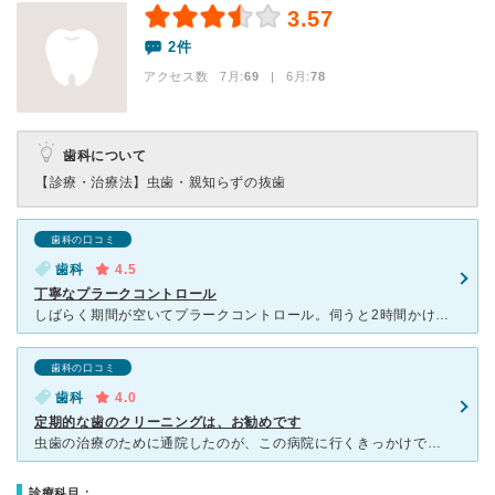
3.57
2件
アクセス数 7月:
69
| 6月:
78
歯科について
【診療・治療法】
虫歯・親知らずの抜歯
歯科の口コミ
歯科
4.5
丁寧なプラークコントロール
しばらく期間が空いてプラークコントロール。伺うと2時間かけてしっかりチェックとお手入れしてくれました。3ヶ月ごとのチェックで、いつも汚れ0％に近いですが、1時間はかけてチェックと手入れしてくれます。保
歯科の口コミ
歯科
4.0
定期的な歯のクリーニングは、お勧めです
虫歯の治療のために通院したのが、この病院に行くきっかけでしたが、現在は、 3か月ごとに、歯のクリーニングのために通院しています。 この病院の特徴は、(1)歯の状態が悪くても、出来るだけ抜歯をせずに
診療科目：