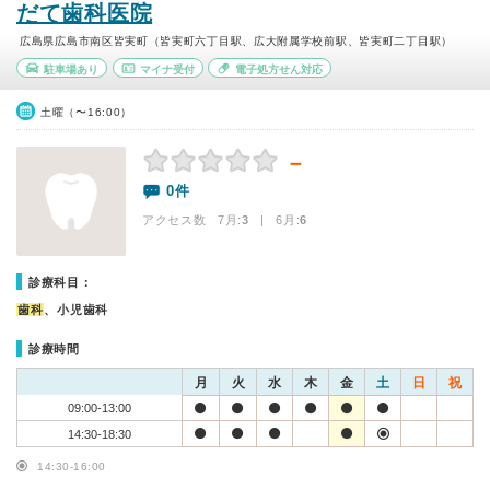
だて歯科医院
広島県広島市南区皆実町（皆実町六丁目駅、広大附属学校前駅、皆実町二丁目駅）
駐車場あり
マイナ受付
電子処方せん対応
土曜（〜16:00）
－
0件
アクセス数 7月:
3
| 6月:
6
診療科目：
歯科
、小児歯科
診療時間
月
火
水
木
金
土
日
祝
09:00-13:00
14:30-18:30
14:30-16:00