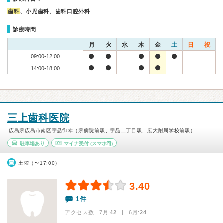
歯科
、小児歯科、歯科口腔外科
診療時間
月
火
水
木
金
土
日
祝
09:00-12:00
14:00-18:00
三上歯科医院
広島県広島市南区宇品御幸（県病院前駅、宇品二丁目駅、広大附属学校前駅）
駐車場あり
マイナ受付
(スマホ可)
土曜（〜17:00）
3.40
1件
アクセス数 7月:
42
| 6月:
24