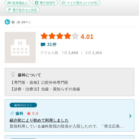
駐車場あり
電子決済可
マイナ受付
(スマホ可)
電子処方せん対応
朝（8:30〜）
4.01
31件
アクセス数 7月:
1,888
| 6月:
1,916
歯科について
【専門医・資格】
口腔外科専門医
【診療・治療法】
虫歯・親知らずの抜歯
歯科の口コミ
歯科
5.0
紹介状により初めて利用しました
普段利用している歯科医院の院長が入院したので、「県立広島病院」宛の紹介状を作成してもらい、初めて利用しました。 初診のため予約出来ず、患者も多かったので待ち時間は約1時間でした。 今回は「親知