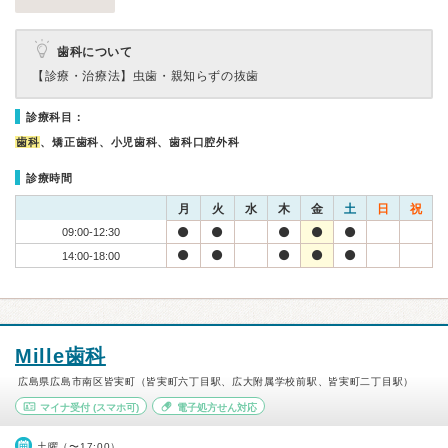
歯科について
【診療・治療法】
虫歯・親知らずの抜歯
診療科目：
歯科
、矯正歯科、小児歯科、歯科口腔外科
診療時間
月
火
水
木
金
土
日
祝
09:00-12:30
14:00-18:00
Mille歯科
広島県広島市南区皆実町（皆実町六丁目駅、広大附属学校前駅、皆実町二丁目駅）
マイナ受付
(スマホ可)
電子処方せん対応
土曜（〜17:00）