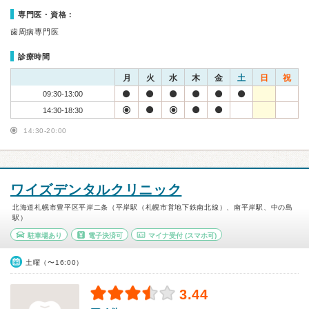
専門医・資格：
歯周病専門医
診療時間
月
火
水
木
金
土
日
祝
09:30-13:00
14:30-18:30
14:30-20:00
ワイズデンタルクリニック
北海道札幌市豊平区平岸二条（平岸駅（札幌市営地下鉄南北線）、南平岸駅、中の島
駅）
駐車場あり
電子決済可
マイナ受付
(スマホ可)
土曜（〜16:00）
3.44