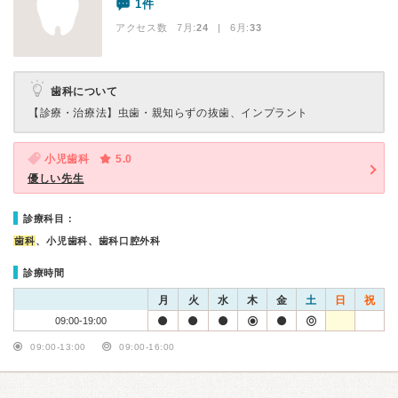
1件
アクセス数 7月:
24
| 6月:
33
歯科について
【診療・治療法】
虫歯・親知らずの抜歯、インプラント
小児歯科
5.0
優しい先生
診療科目：
歯科
、小児歯科、歯科口腔外科
診療時間
月
火
水
木
金
土
日
祝
09:00-19:00
09:00-13:00
09:00-16:00