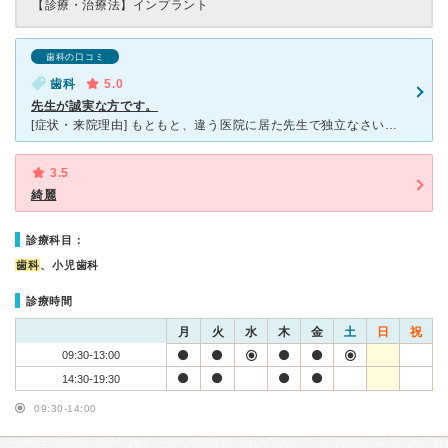
【診療・治療法】
インプラント
歯科の口コミ
歯科
5.0
先生が誠実な方です。
[症状・来院理由] もともと、違う医院に居た先生で独立なさいました。とても誠実な先生なので、地域の人やスタッフに信頼されているのが分かり、好感が持てます。 [医師の診断・治療法] まずクリーニン
3.5
綺麗
診療科目：
歯科
、小児歯科
診療時間
月
火
水
木
金
土
日
祝
09:30-13:00
14:30-19:30
09:30-14:00