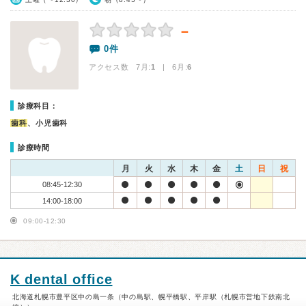
－
0件
アクセス数 7月:
1
| 6月:
6
診療科目：
歯科
、小児歯科
診療時間
月
火
水
木
金
土
日
祝
08:45-12:30
14:00-18:00
09:00-12:30
K dental office
北海道札幌市豊平区中の島一条（中の島駅、幌平橋駅、平岸駅（札幌市営地下鉄南北