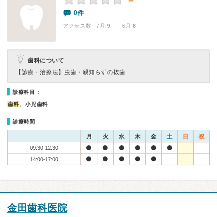
－
0件
アクセス数 7月:
9
| 6月:
8
歯科について
【診療・治療法】
虫歯・親知らずの抜歯
診療科目：
歯科
、小児歯科
診療時間
月
火
水
木
金
土
日
祝
09:30-12:30
14:00-17:00
金田歯科医院