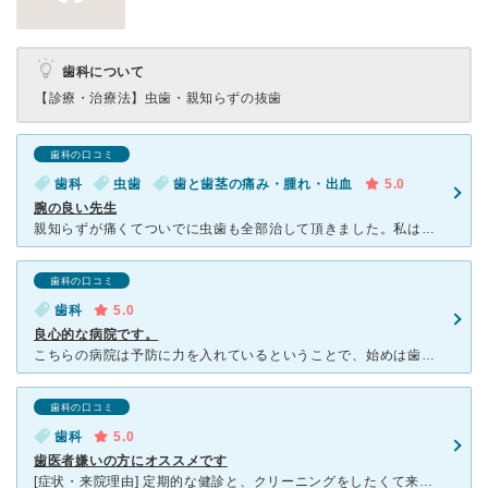
歯科について
【診療・治療法】
虫歯・親知らずの抜歯
歯科の口コミ
歯科
虫歯
歯と歯茎の痛み・腫れ・出血
5.0
腕の良い先生
親知らずが痛くてついでに虫歯も全部治して頂きました。私は他に貧血など病気を持っていたため違う病院に断られたのですがここの先生は嫌な顔ひとつせず親切な対応で治療も痛くなく安心してまかせられます。必ず初め
歯科の口コミ
歯科
5.0
良心的な病院です。
こちらの病院は予防に力を入れているということで、始めは歯のチェックとホワイト二ングに伺いました。 先生はとても優しくて、説明も丁寧でした。 安心したので(笑）、こちらでいろいろな治療をしていただき
歯科の口コミ
歯科
5.0
歯医者嫌いの方にオススメです
[症状・来院理由] 定期的な健診と、クリーニングをしたくて来院しました。 [医師の診断・治療法] 今回は衛生士の方の診察でしたが、そこそこ磨かれてはいるものの、やはり磨き残しもあるため、歯ブラシ