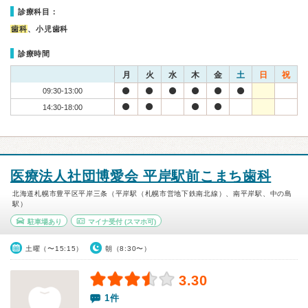
診療科目：
歯科
、小児歯科
診療時間
月
火
水
木
金
土
日
祝
09:30-13:00
14:30-18:00
医療法人社団博愛会 平岸駅前こまち歯科
北海道札幌市豊平区平岸三条（平岸駅（札幌市営地下鉄南北線）、南平岸駅、中の島
駅）
駐車場あり
マイナ受付
(スマホ可)
土曜（〜15:15）
朝（8:30〜）
3.30
1件