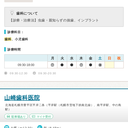
歯科について
【診療・治療法】
虫歯・親知らずの抜歯、インプラント
診療科目：
歯科
、小児歯科
診療時間
月
火
水
木
金
土
日
祝
09:30-18:00
09:30-12:30
09:30-20:30
山崎歯科医院
北海道札幌市豊平区平岸二条（平岸駅（札幌市営地下鉄南北線）、南平岸駅、中の島
駅）
駐車場あり
マイナ受付
土曜（〜12:30）
朝（8:45〜）