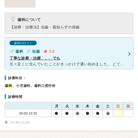
歯科について
【診療・治療法】
虫歯・親知らずの抜歯
歯科の口コミ
歯科
虫歯
3.0
丁寧な診察・治療、、、でも
元々近くに住んでいたことがきっかけで通い始めました。 とても小さな歯科医院でご高齢な先生ひとりで治療されています。 通い始めた頃はスタッフ3名ほどが常駐されてましたが、最近では受付兼歯科衛生士さん
診療科目：
歯科
、小児歯科、歯科口腔外科
診療時間
月
火
水
木
金
土
日
祝
09:00-19:30
09:00-13:00