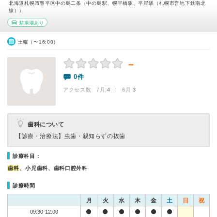
北海道札幌市豊平区中の島二条（中の島駅、幌平橋駅、平岸駅（札幌市営地下鉄南北
線））
駐車場あり
土曜（〜16:00）
－
0件
アクセス数 7月:
4
| 6月:
3
歯科について
【診療・治療法】
虫歯・親知らずの抜歯
診療科目：
歯科
、小児歯科、歯科口腔外科
診療時間
月
火
水
木
金
土
日
祝
09:30-12:00