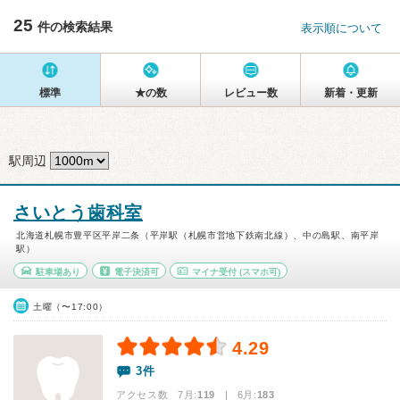
25
件の検索結果
表示順について
標準
★の数
レビュー数
新着・更新
駅周辺
さいとう歯科室
北海道札幌市豊平区平岸二条（平岸駅（札幌市営地下鉄南北線）、中の島駅、南平岸
駅）
駐車場あり
電子決済可
マイナ受付
(スマホ可)
土曜（〜17:00）
4.29
3件
アクセス数 7月:
119
| 6月:
183