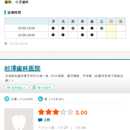
歯科
、小児歯科
診療時間
月
火
水
木
金
土
日
祝
10:00-13:00
14:30-19:00
10:00-13:30
杉澤歯科医院
北海道札幌市豊平区中の島一条（中の島駅、幌平橋駅、平岸駅（札幌市営地下鉄南北
線））
駐車場あり
電子決済可
土曜（〜13:00）
夜（〜19:30）
3.00
1件
アクセス数 7月:
27
| 6月:
34