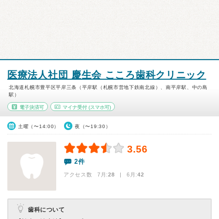
医療法人社団 慶生会 こころ歯科クリニック
北海道札幌市豊平区平岸三条（平岸駅（札幌市営地下鉄南北線）、南平岸駅、中の島
駅）
電子決済可
マイナ受付
(スマホ可)
土曜（〜14:00）
夜（〜19:30）
3.56
2件
アクセス数 7月:
28
| 6月:
42
歯科について