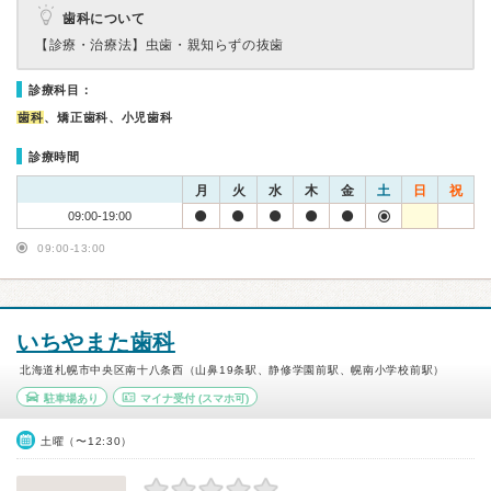
歯科について
【診療・治療法】
虫歯・親知らずの抜歯
診療科目：
歯科
、矯正歯科、小児歯科
診療時間
月
火
水
木
金
土
日
祝
09:00-19:00
09:00-13:00
いちやまた歯科
北海道札幌市中央区南十八条西（山鼻19条駅、静修学園前駅、幌南小学校前駅）
駐車場あり
マイナ受付
(スマホ可)
土曜（〜12:30）