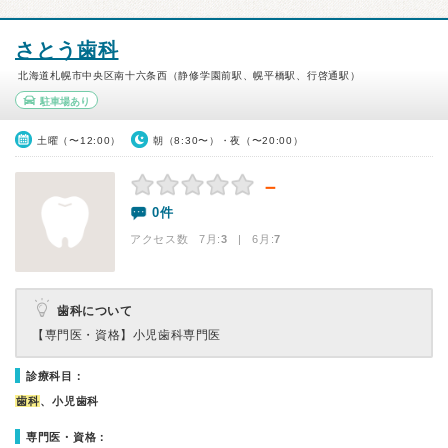
さとう歯科
北海道札幌市中央区南十六条西（静修学園前駅、幌平橋駅、行啓通駅）
駐車場あり
土曜（〜12:00）
朝（8:30〜）・夜（〜20:00）
－
0件
アクセス数 7月:
3
| 6月:
7
歯科について
【専門医・資格】
小児歯科専門医
診療科目：
歯科
、小児歯科
専門医・資格：