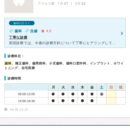
アクセス数 7月:
27
| 6月:
23
歯科の口コミ
歯科
虫歯
4.5
丁寧な診療
初回診療では、今後の診療方針について丁寧にヒアリングしてくれます。 驚いたのは、口内を3Dスキャンして立体的なモデルを作成してくれたことです。その画像を見ながら説明を受けられるので、自分の歯の状態が
診療科目：
歯科
、矯正歯科、歯周病科、小児歯科、歯科口腔外科、インプラント、ホワイ
トニング、在宅医療
診療時間
月
火
水
木
金
土
日
祝
09:00-13:00
14:00-18:30
08:30-15:15