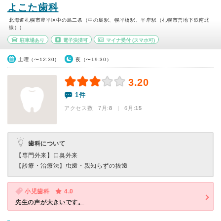
よこた歯科
北海道札幌市豊平区中の島二条（中の島駅、幌平橋駅、平岸駅（札幌市営地下鉄南北
線））
駐車場あり
電子決済可
マイナ受付
(スマホ可)
土曜（〜12:30）
夜（〜19:30）
3.20
1件
アクセス数 7月:
8
| 6月:
15
歯科について
【専門外来】
口臭外来
【診療・治療法】
虫歯・親知らずの抜歯
小児歯科
4.0
先生の声が大きいです。