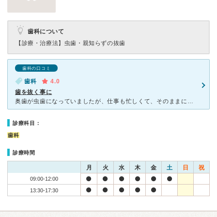
歯科について
【診療・治療法】
虫歯・親知らずの抜歯
歯科の口コミ
歯科
4.0
歯を抜く事に
奥歯が虫歯になっていましたが、仕事も忙しくて、そのままにしていたので、痛みに耐えられなくなり、近くの歯医者を探して診察を受けてもらいたく連絡のすえ、治療して頂きました。待合室に行きましたが、保険証を忘
診療科目：
歯科
診療時間
月
火
水
木
金
土
日
祝
09:00-12:00
13:30-17:30