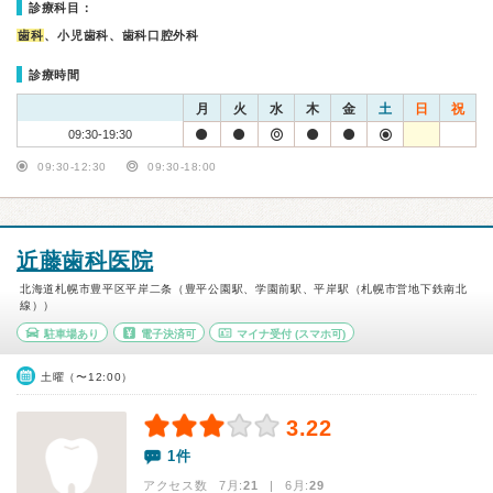
診療科目：
歯科
、小児歯科、歯科口腔外科
診療時間
月
火
水
木
金
土
日
祝
09:30-19:30
09:30-12:30
09:30-18:00
近藤歯科医院
北海道札幌市豊平区平岸二条（豊平公園駅、学園前駅、平岸駅（札幌市営地下鉄南北
線））
駐車場あり
電子決済可
マイナ受付
(スマホ可)
土曜（〜12:00）
3.22
1件
アクセス数 7月:
21
| 6月:
29