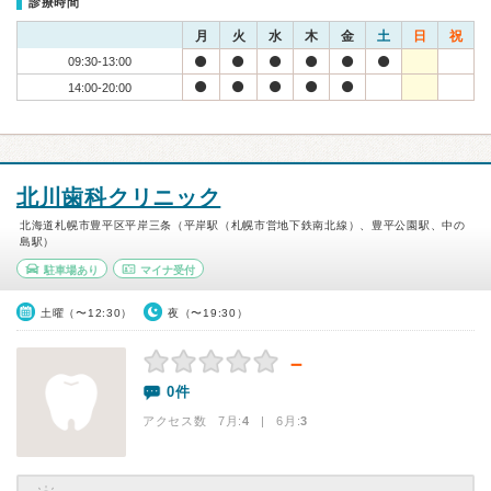
診療時間
月
火
水
木
金
土
日
祝
09:30-13:00
14:00-20:00
北川歯科クリニック
北海道札幌市豊平区平岸三条（平岸駅（札幌市営地下鉄南北線）、豊平公園駅、中の
島駅）
駐車場あり
マイナ受付
土曜（〜12:30）
夜（〜19:30）
－
0件
アクセス数 7月:
4
| 6月:
3