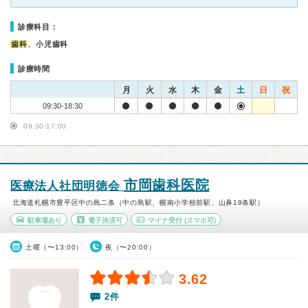
診療科目：
歯科
、小児歯科
診療時間
月
火
水
木
金
土
日
祝
09:30-18:30
09:30-17:00
市岡歯科医院
医療法人社団明徳会
北海道札幌市豊平区中の島二条（中の島駅、幌南小学校前駅、山鼻19条駅）
駐車場あり
電子決済可
マイナ受付
(スマホ可)
土曜（〜13:00）
夜（〜20:00）
3.62
2件