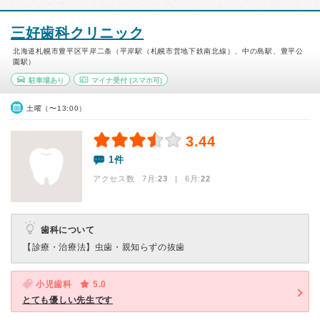
三好歯科クリニック
北海道札幌市豊平区平岸二条（平岸駅（札幌市営地下鉄南北線）、中の島駅、豊平公
園駅）
駐車場あり
マイナ受付
(スマホ可)
土曜（〜13:00）
3.44
1件
アクセス数 7月:
23
| 6月:
22
歯科について
【診療・治療法】
虫歯・親知らずの抜歯
小児歯科
5.0
とても優しい先生です