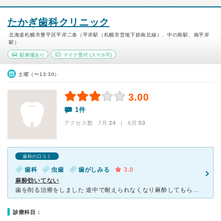
たかぎ歯科クリニック
北海道札幌市豊平区平岸二条（平岸駅（札幌市営地下鉄南北線）、中の島駅、南平岸
駅）
駐車場あり
マイナ受付
(スマホ可)
土曜（〜13:30）
3.00
1件
アクセス数 7月:
24
| 6月:
53
歯科の口コミ
歯科
虫歯
歯がしみる
3.0
麻酔効いてない
歯を削る治療をしました 途中で耐えられなくなり麻酔してもらいましたが 先生が途中で削ろうとしたのでまだ効いておらずあんまり麻酔の意味がありませんでした なので通うならちゃんと麻酔効いてるか確認し
診療科目：