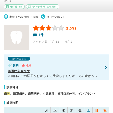
線））
電子決済可
マイナ受付
(スマホ可)
土曜（〜20:00）・日曜
夜（〜20:00）
3.20
1件
アクセス数 7月:
11
| 6月:
7
歯科の口コミ
歯科
4.0
綺麗な印象です
以前口の中の様子がおかしくて受診しましたが、その時はヘルパンギーナだろうと、歯科の管轄じゃないからと、お金を請求する事なく内科に行ってくださいと優しい声がけをしてくれて非常に感動しました。その後自分の
診療科目：
歯科
、矯正歯科、歯周病科、小児歯科、歯科口腔外科、インプラント
診療時間
月
火
水
木
金
土
日
祝