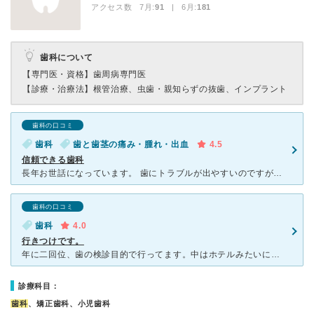
アクセス数 7月:
91
| 6月:
181
歯科について
【専門医・資格】
歯周病専門医
【診療・治療法】
根管治療、虫歯・親知らずの抜歯、インプラント
歯科の口コミ
歯科
歯と歯茎の痛み・腫れ・出血
4.5
信頼できる歯科
長年お世話になっています。 歯にトラブルが出やすいのですが、都度的確な診断と治療をして頂けます。 担当して頂いてるのはずっと同じ先生ではないですが、どの先生も技術が高くテキパキと治療して下さるので
歯科の口コミ
歯科
4.0
行きつけです。
年に二回位、歯の検診目的で行ってます。中はホテルみたいにキレイです。予約しないと、待ち時間が一時間ということもあり人気があります。院長に診ていただいてます。虫歯になり神経を抜きましたが、歯医者が怖い私
診療科目：
歯科
、矯正歯科、小児歯科