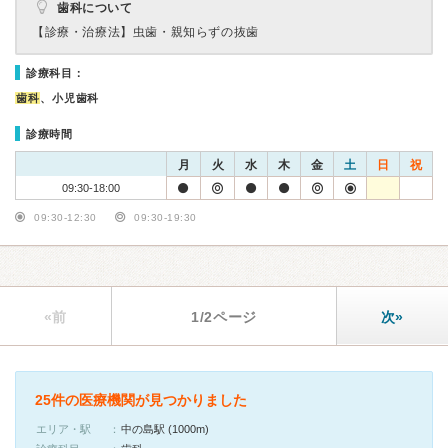
歯科について
【診療・治療法】
虫歯・親知らずの抜歯
診療科目：
歯科
、小児歯科
診療時間
月
火
水
木
金
土
日
祝
09:30-18:00
09:30-12:30
09:30-19:30
«前
1/2ページ
次»
25件の医療機関が見つかりました
エリア・駅
中の島駅 (1000m)