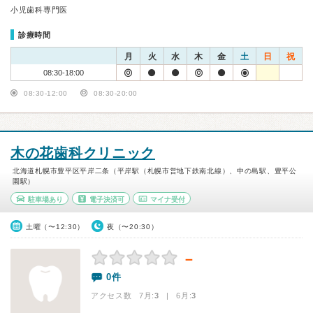
小児歯科専門医
診療時間
月
火
水
木
金
土
日
祝
08:30-18:00
08:30-12:00
08:30-20:00
木の花歯科クリニック
北海道札幌市豊平区平岸二条（平岸駅（札幌市営地下鉄南北線）、中の島駅、豊平公
園駅）
駐車場あり
電子決済可
マイナ受付
土曜（〜12:30）
夜（〜20:30）
－
0件
アクセス数 7月:
3
| 6月:
3