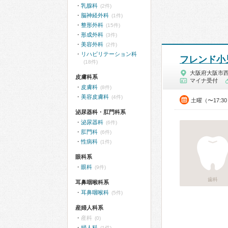
乳腺科
(2件)
脳神経外科
(1件)
整形外科
(15件)
形成外科
(3件)
美容外科
(2件)
リハビリテーション科
フレンド小
(18件)
大阪府大阪市
皮膚科系
マイナ受付
皮膚科
(8件)
美容皮膚科
(4件)
土曜（〜17:3
泌尿器科・肛門科系
泌尿器科
(6件)
肛門科
(6件)
性病科
(1件)
眼科系
眼科
(9件)
歯科
耳鼻咽喉科系
耳鼻咽喉科
(5件)
産婦人科系
産科
(0)
婦人科
(1件)