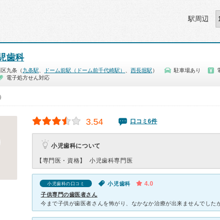
駅周辺
児歯科
西区九条（
九条駅
、
ドーム前駅（ドーム前千代崎駅）
、
西長堀駅
）
駐車場あり
電子処方せん対応
0）
3.54
口コミ6件
小児歯科について
【専門医・資格】
小児歯科専門医
4.0
小児歯科
小児歯科の口コミ
子供専門の歯医者さん