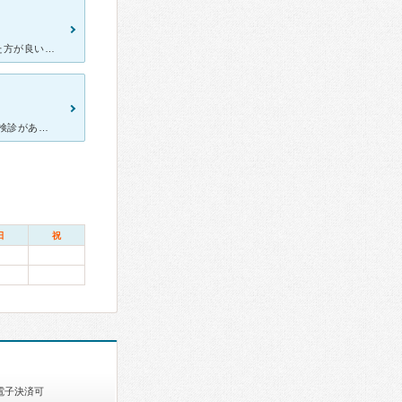
[症状・来院理由] 子供の歯の定期検診は３か月から６か月に１度はした方が良いと聞き、ちょうど１歳半検診から４か月ほど経ったので、検診を受けようと思いました。 [医師の診断・治療法] 検診をする前
子どもの定期検診で行きました。 歯が欠けていたのですが、近々定期検診があるのでその時に治療してくれるだろうと思って行ってみれば、全体をみるだけで「欠けてるので次回治療しましょう」でおしまい。 人気
日
祝
電子決済可