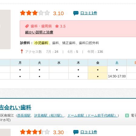
3.10
口コミ1件
歯科・歯周病
3.5
細かい説明と治療
診療科：
小児歯科
、歯科、矯正歯科、歯科口腔外科
アクセス数 7月：
24
| 6月：
5
| 年間：
136
月
火
水
木
金
土
●
●
●
●
●
14:30-17:00
●
●
●
●
吉会れい歯科
西区南堀江（
西長堀駅
、
汐見橋駅（桜川駅）
、
ドーム前駅（ドーム前千代崎駅）
）
電
マホ可)
3.30
口コミ1件