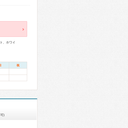
ト、ホワイ
日
祝
可)