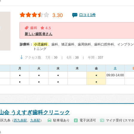
0）
3.30
口コミ1件
歯科
4.5
新しい歯医者さん
診療科：
小児歯科
、歯科、矯正歯科、歯周病科、歯科口腔外科、インプラン
トニング
アクセス数 7月：
30
| 6月：
38
| 年間：
337
月
火
水
木
金
土
09:00-14:00
●
●
●
●
●
●
●
●
山会 うえすぎ歯科クリニック
西区九条（
西九条駅
、
九条駅
）
駐車場あり
電子決済可
マイナ受付 (スマホ
0）