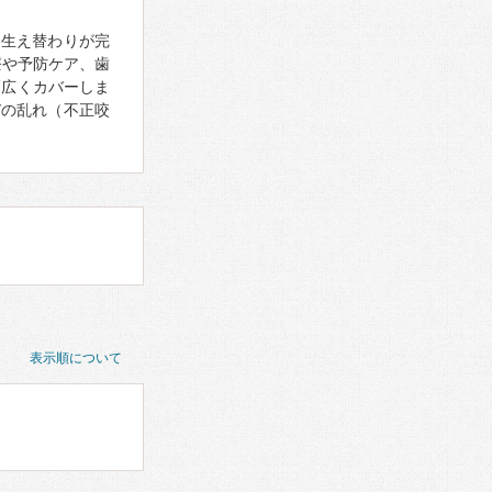
の生え替わりが完
療や予防ケア、歯
幅広くカバーしま
びの乱れ（不正咬
表示順について