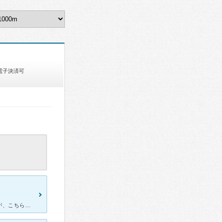
電子決済可
今まで子供が歯医者さんを怖がり、なかなか治療が出来ませんでしたが、こちらの子供専門の歯医者さんを紹介してもらい、通い始めました。 先生は男の先生ですが、とても優しくて、虫歯治療も嫌がる事なく通えてい