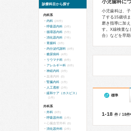
小児歯科に
診療科目から探す
小児歯科は、子
内科系
了する15歳頃
内科
(26件)
磨き指導に加え
呼吸器内科
(3件)
す。X線検査な
循環器内科
(5件)
合）などを早期
消化器内科
(7件)
胃腸科
(3件)
内分泌代謝科
(4件)
糖尿病科
(4件)
リウマチ科
(6件)
アレルギー科
(6件)
神経内科
(3件)
血液内科
(0)
腎臓内科
(1件)
人工透析
(2件)
緩和ケア（ホスピス）
標準
(1件)
外科系
外科
(9件)
1-18
件 / 18
呼吸器外科
(1件)
心臓血管外科
(0)
消化器外科
(2件)