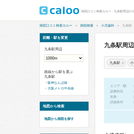
病院口コミ検索カルー - 九条駅周辺の
病院口コミ検索カルー
病院検索
小児歯科
九条駅
距離・駅を変更
九条駅周
九条駅周辺
×
九条駅
小
路線から駅を選ぶ
九条駅
阪神なんば線
エリア・駅
大阪メトロ中央線
診療科目
名称
詳細条件
地図から検索
地図から病院を探す