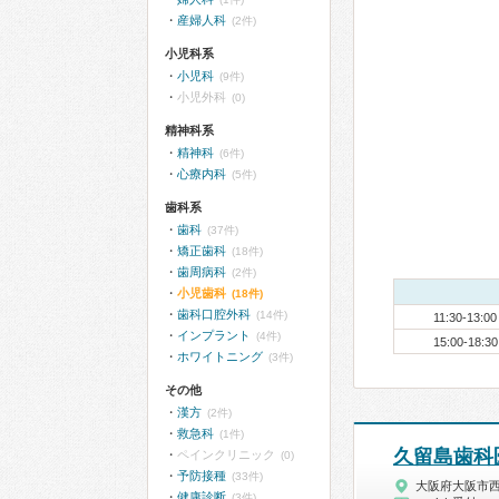
産婦人科
(2件)
小児科系
小児科
(9件)
小児外科
(0)
精神科系
精神科
(6件)
心療内科
(5件)
歯科系
歯科
(37件)
矯正歯科
(18件)
歯周病科
(2件)
小児歯科
(18件)
歯科口腔外科
(14件)
11:30-13:00
インプラント
(4件)
15:00-18:30
ホワイトニング
(3件)
その他
漢方
(2件)
救急科
(1件)
久留島歯科
ペインクリニック
(0)
予防接種
(33件)
大阪府大阪市
健康診断
(3件)