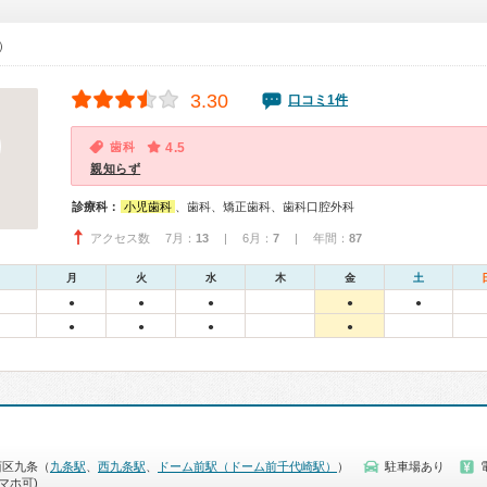
0）
3.30
口コミ1件
歯科
4.5
親知らず
診療科：
小児歯科
、歯科、矯正歯科、歯科口腔外科
アクセス数 7月：
13
| 6月：
7
| 年間：
87
月
火
水
木
金
土
●
●
●
●
●
●
●
●
●
西区九条（
九条駅
、
西九条駅
、
ドーム前駅（ドーム前千代崎駅）
）
駐車場あり
マホ可)