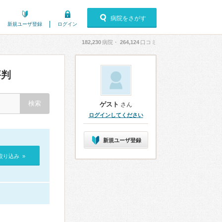
病院をさがす
新規ユーザ登録
ログイン
182,230
病院・
264,124
口コミ
評判
ゲスト
さん
ログインしてください
新規ユーザ登録
絞り込み »