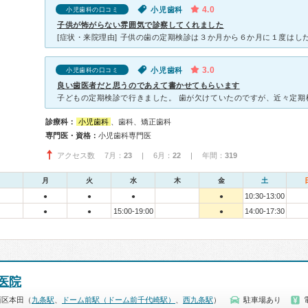
4.0
小児歯科
小児歯科の口コミ
子供が怖がらない雰囲気で診察してくれました
3.0
小児歯科
小児歯科の口コミ
良い歯医者だと思うのであえて書かせてもらいます
診療科：
小児歯科
、歯科、矯正歯科
専門医・資格：
小児歯科専門医
アクセス数 7月：
23
| 6月：
22
| 年間：
319
月
火
水
木
金
土
10:30-13:00
●
●
●
●
15:00-19:00
14:00-17:30
●
●
●
医院
西区本田（
九条駅
、
ドーム前駅（ドーム前千代崎駅）
、
西九条駅
）
駐車場あり