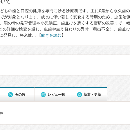
ついて
どもの歯と口腔の健康を専門に診る診療科です。主に0歳から永久歯
までが対象となります。成長に伴い著しく変化する時期のため、虫歯治
、顎の骨の発育管理や小児矯正、歯並びを悪くする習癖の改善まで、
どの詳細な検査を通じ、虫歯や生え替わりの異常（萌出不全）、歯並
に発見し、将来健… 【
続きを読む
】
★の数
レビュー数
新着・更新
件中