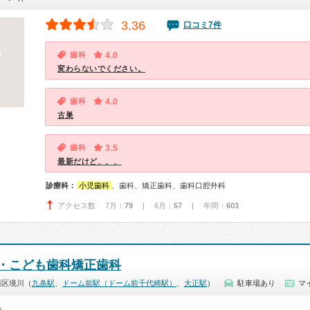
3.36
口コミ7件
歯科
4.0
変わらないでください。
歯科
4.0
古巣
歯科
3.5
最新だけど、、、
診療科：
小児歯科
、歯科、矯正歯科、歯科口腔外科
アクセス数 7月：
79
| 6月：
57
| 年間：
603
・こども歯科矯正歯科
西区境川（
九条駅
、
ドーム前駅（ドーム前千代崎駅）
、
大正駅
）
駐車場あり
マ