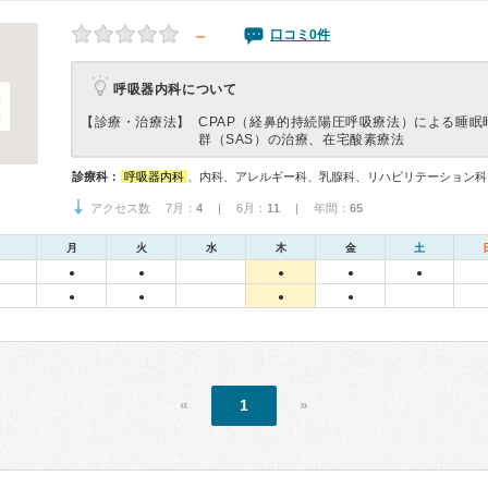
－
口コミ0件
呼吸器内科について
【診療・治療法】
CPAP（経鼻的持続陽圧呼吸療法）による睡眠
群（SAS）の治療、在宅酸素療法
診療科：
呼吸器内科
、内科、アレルギー科、乳腺科、リハビリテーション科
アクセス数 7月：
4
| 6月：
11
| 年間：
65
月
火
水
木
金
土
●
●
●
●
●
●
●
●
●
«
1
»