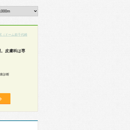
駅（ドーム前千代崎
門。皮膚科は専
康診断
ト