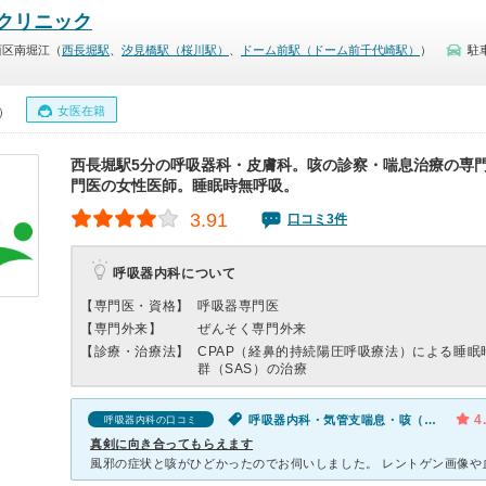
クリニック
西区南堀江（
西長堀駅
、
汐見橋駅（桜川駅）
、
ドーム前駅（ドーム前千代崎駅）
）
駐
女医在籍
0）
西長堀駅5分の呼吸器科・皮膚科。咳の診察・喘息治療の専
門医の女性医師。睡眠時無呼吸。
3.91
口コミ3件
呼吸器内科について
【専門医・資格】
呼吸器専門医
【専門外来】
ぜんそく専門外来
【診療・治療法】
CPAP（経鼻的持続陽圧呼吸療法）による睡眠
群（SAS）の治療
4
呼吸器内科・気管支喘息・咳（セキ）・痰
呼吸器内科の口コミ
真剣に向き合ってもらえます