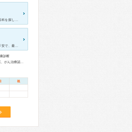
会社の健康診断で肺に影があると診断され、レントゲンの撮れる呼吸器科を探してこちらに伺いました。 スタッフの方の人数が多く驚いたのですが、皆さん非常にてきぱきと対応していただき、待ち時間がほとんどあり
5
咳が止まらずそのために夜も眠れず、また喉や胸がゴロゴロ鳴るのが不安で、最初から呼吸器内科を探して見つけたのが、みなみ堀江クリニック。オンライン予約で、問診票や保険証も事前手続きできて効率的だった。
康診断
外科専門医、呼吸器専門医、呼吸器外科専門医、皮膚科専門医、がん治療認定医
日
祝
ト