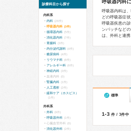
呼吸器内科
診療科目から探す
呼吸器内科は、
内科系
どの呼吸器症状
内科
(26件)
呼吸器疾患の診
呼吸器内科
(3件)
ンパッチなどの
循環器内科
(5件)
は、外科と連携
消化器内科
(7件)
胃腸科
(3件)
内分泌代謝科
(4件)
糖尿病科
(4件)
リウマチ科
(6件)
アレルギー科
(6件)
神経内科
(3件)
血液内科
(0)
腎臓内科
(1件)
人工透析
(2件)
緩和ケア（ホスピス）
標準
(1件)
外科系
外科
(9件)
1-3
件 / 3件中
呼吸器外科
(1件)
心臓血管外科
(0)
消化器外科
(2件)