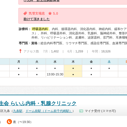
小児科 起立性調節障害
気管支喘息
5.0
助けて頂きました
診療科：
呼吸器内科
、内科、循環器内科、消化器内科、神経内科、緩和ケア
ス）、外科、呼吸器外科、消化器外科、乳腺科、脳神経外科、整形
外科、リハビリテーション科、皮膚科、泌尿器科、肛門科、耳鼻咽
専門医・資格：
アクセス数 7月：
1,402
| 6月：
1,259
| 年間：
18,526
月
火
水
木
金
土
●
●
●
●
●
●
13:00-15:30
●
●
●
●
生会 らいふ内科・乳腺クリニック
西区九条（
九条駅
、
ドーム前駅（ドーム前千代崎駅）
）
マイナ受付 (スマホ可)
0）
夜（〜19:30）