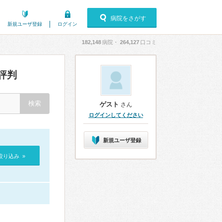
病院をさがす
新規ユーザ登録
ログイン
182,148
病院・
264,127
口コミ
評判
ゲスト
さん
ログインしてください
新規ユーザ登録
絞り込み »