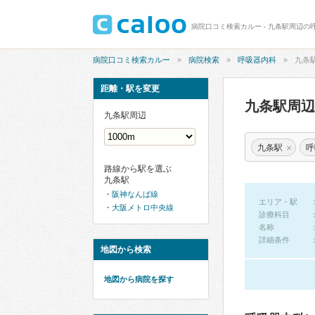
病院口コミ検索カルー - 九条駅周辺の
病院口コミ検索カルー
病院検索
呼吸器内科
九条
距離・駅を変更
九条駅周
九条駅周辺
×
九条駅
呼
路線から駅を選ぶ
九条駅
阪神なんば線
エリア・駅
大阪メトロ中央線
診療科目
名称
詳細条件
地図から検索
地図から病院を探す