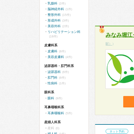
乳腺科
(2件)
脳神経外科
(1件)
整形外科
(15件)
形成外科
(3件)
美容外科
(2件)
リハビリテーション科
みなみ堀江
(18件)
駅）
）
皮膚科系
皮膚科
(8件)
美容皮膚科
(4件)
泌尿器科・肛門科系
泌尿器科
(6件)
肛門科
(6件)
性病科
(1件)
眼科系
眼科
(9件)
耳鼻咽喉科系
耳鼻咽喉科
(5件)
産婦人科系
産科
(0)
ネット予約
婦人科
(1件)