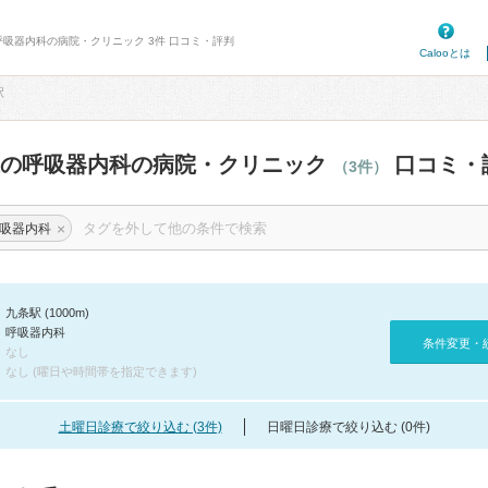
呼吸器内科の病院・クリニック 3件 口コミ・評判
Calooとは
駅
辺の呼吸器内科の病院・クリニック
口コミ・
（3件）
×
吸器内科
九条駅 (1000m)
呼吸器内科
条件変更・
なし
なし (曜日や時間帯を指定できます)
土曜日診療で絞り込む (3件)
日曜日診療で絞り込む (0件)