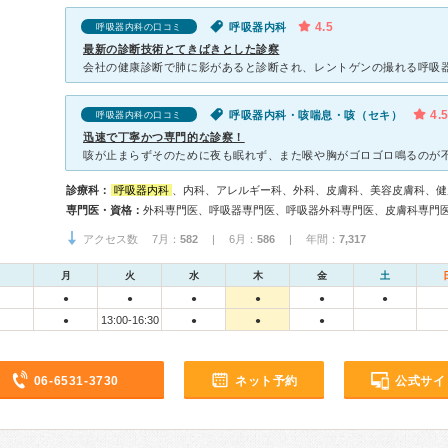
4.5
呼吸器内科
呼吸器内科の口コミ
最新の診断技術とてきぱきとした診察
4.
呼吸器内科・咳喘息・咳（セキ）
呼吸器内科の口コミ
迅速で丁寧かつ専門的な診察！
診療科：
呼吸器内科
、内科、アレルギー科、外科、皮膚科、美容皮膚科、健
専門医・資格：
アクセス数 7月：
582
| 6月：
586
| 年間：
7,317
月
火
水
木
金
土
●
●
●
●
●
●
13:00-16:30
●
●
●
●
06-6531-3730
ネット予約
公式サイ