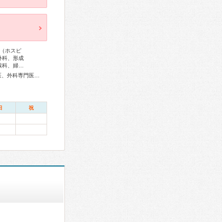
（ホスピ
外科、形成
喉科、婦…
総合内科専門医、リウマチ専門医、感染症専門医、血液専門医、外科専門医、糖尿病専門医、内分泌代謝科専門医、呼吸器専門医、循環器専門医、不整脈専門医、消化器病専門医、消化器外科専門医、肝臓専門医、大腸肛門病専門医、消化器内視鏡専門医、泌尿器科専門医、透析専門医、脳血管内治療専門医、神経内科専門医、脳神経外科専門医、頭痛専門医、整形外科専門医、リハビリテーション科専門医、形成外科専門医、皮膚科専門医、気管食道科専門医、耳鼻咽喉科専門医、めまい相談医、産婦人科専門医、乳腺専門医、小児科専門医、認知症専門医、精神科専門医、麻酔科専門医、ペインクリニック専門医、細胞診専門医、超音波専門医、病理専門医、口腔外科専門医、核医学専門医、放射線科専門医、救急科専門医、がん薬物療法専門医、がん治療認定医
日
祝