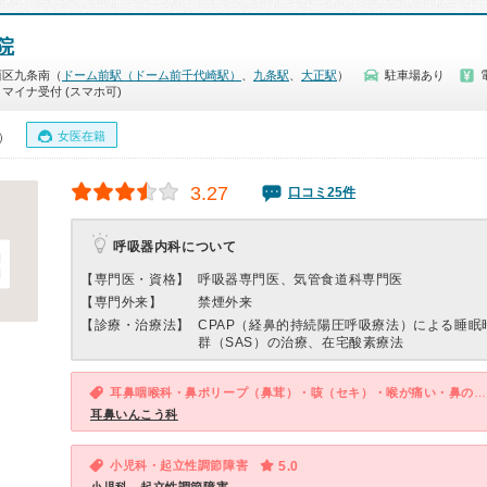
院
西区九条南（
ドーム前駅（ドーム前千代崎駅）
、
九条駅
、
大正駅
）
駐車場あり
マイナ受付 (スマホ可)
女医在籍
0）
3.27
口コミ25件
呼吸器内科について
【専門医・資格】
呼吸器専門医、気管食道科専門医
【専門外来】
禁煙外来
【診療・治療法】
CPAP（経鼻的持続陽圧呼吸療法）による睡眠
群（SAS）の治療、在宅酸素療法
耳鼻咽喉科・鼻ポリープ（鼻茸）・咳（セキ）・喉が痛い・鼻のつまり・鼻水が出る・痰・鼻水がのどに流れる・後鼻漏
耳鼻いんこう科
小児科・起立性調節障害
5.0