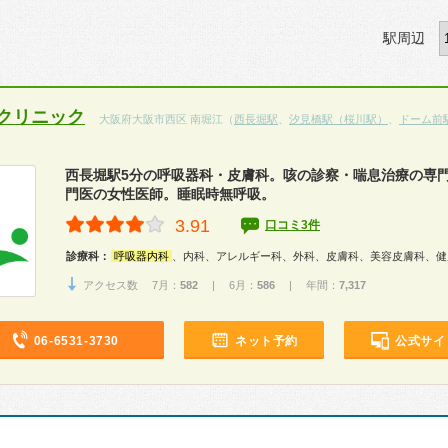
駅周辺
クリニック
大阪府大阪市西区 南堀江（
西長堀駅
、
汐見橋駅（桜川駅）
、
ドーム前
西長堀駅5分の呼吸器科・皮膚科。咳の診察・喘息治療の専
門医の女性医師。睡眠時無呼吸。
3.91
口コミ3件
診療科：
呼吸器内科
、内科、アレルギー科、外科、皮膚科、美容皮膚科、健
アクセス数 7月：
582
| 6月：
586
| 年間：
7,317
06-6531-3730
ネット予約
公式サイ