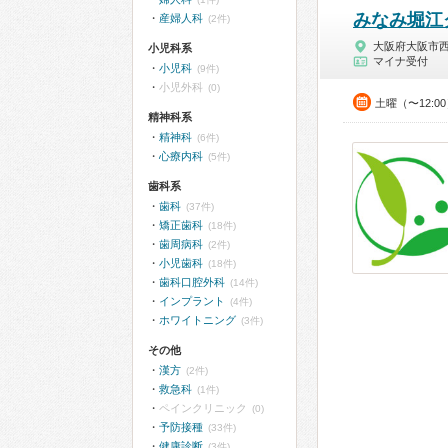
みなみ堀江
産婦人科
(2件)
大阪府大阪市
小児科系
マイナ受付
小児科
(9件)
小児外科
(0)
土曜（〜12:0
精神科系
精神科
(6件)
心療内科
(5件)
歯科系
歯科
(37件)
矯正歯科
(18件)
歯周病科
(2件)
小児歯科
(18件)
歯科口腔外科
(14件)
インプラント
(4件)
ホワイトニング
(3件)
その他
漢方
(2件)
救急科
(1件)
ペインクリニック
(0)
予防接種
(33件)
健康診断
(3件)