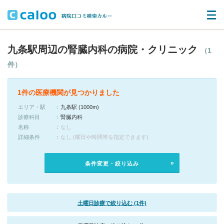
九条駅周辺の腎臓内科の病院・クリニック
（1
件）
1件の医療機関が見つかりました
エリア・駅
九条駅 (1000m)
診療科目
腎臓内科
名称
なし
詳細条件
なし (曜日や時間帯を指定できます)
条件変更・絞り込み
土曜日診療で絞り込む (1件)