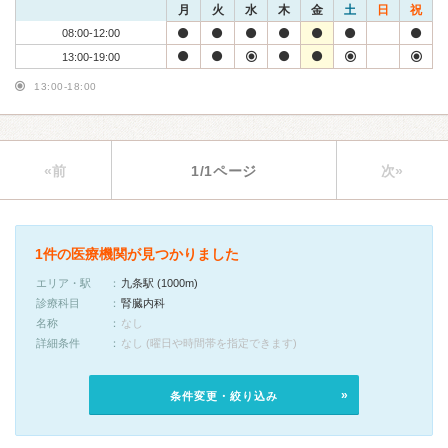
月
火
水
木
金
土
日
祝
08:00-12:00
13:00-19:00
13:00-18:00
«前
1/1ページ
次»
1件の医療機関が見つかりました
エリア・駅
九条駅 (1000m)
診療科目
腎臓内科
名称
なし
詳細条件
なし (曜日や時間帯を指定できます)
条件変更・絞り込み