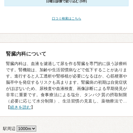
日曜日診療で絞り込む (0件)
口コミ検索はこちら
腎臓内科について
腎臓内科は、血液を濾過して尿を作る腎臓を専門的に扱う診療科
です。腎機能は、加齢や生活習慣病などで低下することがありま
す。進行すると人工透析や腎移植が必要になるほか、心筋梗塞や
脳卒中を発症するリスクも高まります。腎臓病の初期は自覚症状
がほぼないため、尿検査や血液検査、画像診断による早期発見が
非常に重要です。食事療法による塩分、タンパク質の摂取制限
（必要に応じて水分制限）、生活習慣の見直し、薬物療法で…
【
続きを読む
】
駅周辺