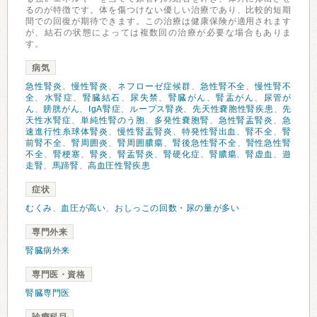
るのが特徴です。体を傷つけない優しい治療であり、比較的短期
間での回復が期待できます。この治療は健康保険が適用されます
が、結石の状態によっては複数回の治療が必要な場合もありま
す。
病気
急性腎炎
、
慢性腎炎
、
ネフローゼ症候群
、
急性腎不全
、
慢性腎不
全
、
水腎症
、
腎臓結石
、
尿失禁
、
腎臓がん
、
腎盂がん
、
尿管が
ん
、
膀胱がん
、
IgA腎症
、
ループス腎炎
、
先天性嚢胞性腎疾患
、
先
天性水腎症
、
単純性腎のう胞
、
多発性嚢胞腎
、
急性腎盂腎炎
、
急
速進行性糸球体腎炎
、
慢性腎盂腎炎
、
特発性腎出血
、
腎不全
、
腎
前腎不全
、
腎周囲炎
、
腎周囲膿瘍
、
腎後急性腎不全
、
腎性急性腎
不全
、
腎梗塞
、
腎炎
、
腎盂腎炎
、
腎硬化症
、
腎膿瘍
、
腎虚血
、
遊
走腎
、
馬蹄腎
、
高血圧性腎疾患
症状
むくみ
、
血圧が高い
、
おしっこの回数・尿の量が多い
専門外来
腎臓病外来
専門医・資格
腎臓専門医