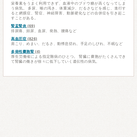
栄養素をうまく利用できず、血液中のブドウ糖が高くなってしま
う病気。 多尿、喉の渇き、体重減少、だるさなどを感じ、進行す
ると網膜症、腎症、神経障害、動脈硬化などの合併症を引き起こ
すことがある。
腎盂腎炎
(69)
排尿痛、頻尿、血尿、発熱、腰痛など
高血圧症
(826)
肩こり、めまい、だるさ、動悸息切れ、手足のしびれ、不眠など
多発性嚢胞腎
(4)
厚生労働省による指定難病のひとつ。 腎臓に嚢胞がたくさんでき
て腎臓の働きが徐々に低下していく遺伝性の病気。