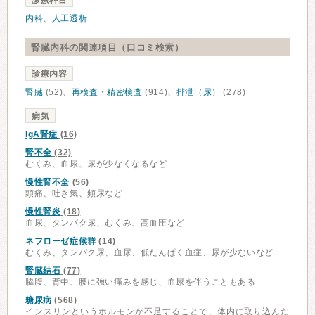
診療科目
内科
、
人工透析
腎臓内科の関連項目（口コミ検索）
診療内容
腎臓
(52)、
再検査・精密検査
(914)、
排泄（尿）
(278)
病気
IgA腎症
(16)
腎不全
(32)
むくみ、血尿、尿が少なくなるなど
慢性腎不全
(56)
頭痛、吐き気、頻尿など
慢性腎炎
(18)
血尿、タンパク尿、むくみ、高血圧など
ネフローゼ症候群
(14)
むくみ、タンパク尿、血尿、低たんぱく血症、尿が少ないなど
腎臓結石
(77)
脇腹、背中、腰に強い痛みを感じ、血尿を伴うこともある
糖尿病
(568)
インスリンというホルモンが不足することで、体内に取り込んだ