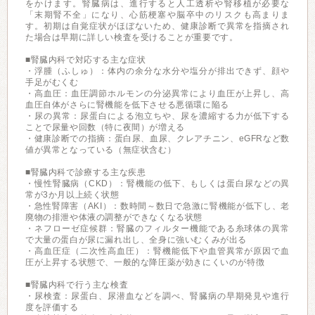
をかけます。腎臓病は、進行すると人工透析や腎移植が必要な
「末期腎不全」になり、心筋梗塞や脳卒中のリスクも高まりま
す。初期は自覚症状がほぼないため、健康診断で異常を指摘され
た場合は早期に詳しい検査を受けることが重要です。
■腎臓内科で対応する主な症状
・浮腫（ふしゅ）：体内の余分な水分や塩分が排出できず、顔や
手足がむくむ
・高血圧：血圧調節ホルモンの分泌異常により血圧が上昇し、高
血圧自体がさらに腎機能を低下させる悪循環に陥る
・尿の異常：尿蛋白による泡立ちや、尿を濃縮する力が低下する
ことで尿量や回数（特に夜間）が増える
・健康診断での指摘：蛋白尿、血尿、クレアチニン、eGFRなど数
値が異常となっている（無症状含む）
■腎臓内科で診療する主な疾患
・慢性腎臓病（CKD）：腎機能の低下、もしくは蛋白尿などの異
常が3か月以上続く状態
・急性腎障害（AKI）：数時間～数日で急激に腎機能が低下し、老
廃物の排泄や体液の調整ができなくなる状態
・ネフローゼ症候群：腎臓のフィルター機能である糸球体の異常
で大量の蛋白が尿に漏れ出し、全身に強いむくみが出る
・高血圧症（二次性高血圧）：腎機能低下や血管異常が原因で血
圧が上昇する状態で、一般的な降圧薬が効きにくいのが特徴
■腎臓内科で行う主な検査
・尿検査：尿蛋白、尿潜血などを調べ、腎臓病の早期発見や進行
度を評価する