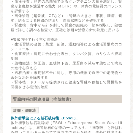
・血液検査：筋肉の老廃物であるクレアチニンの量を測定し、腎
臓が老廃物を濾過する能力（eGFR）や、体内の電解質のバランス
を評価する
・画像診断（超音波、CTなど）：腎臓の大きさ、形状、腫瘍、嚢
胞、結石による尿路の詰まり、血流状態などを確認する
・腎生検：背中から針を刺して腎臓の組織の一部を採取し、顕微
鏡で詳しく調べる検査で、正確な診断や治療方針の決定に用いる
■腎臓内科で行う主な治療法
・生活習慣の改善：禁煙、節酒、運動指導による生活習慣病のコ
ントロール
・食事療法：病期に合わせた塩分、タンパク質、カリウムの摂取
制限
・薬物療法：降圧薬、血糖降下薬、尿蛋白を減らす薬などで病気
の進行を抑える
・透析治療：末期腎不全に対し、専用の機器で血液中の老廃物や
余分な水分を除去する
・腎移植：ドナーから提供された健康な腎臓を移植して腎機能を
回復させる根治的治療
腎臓内科の関連項目（病院検索）
診療・治療法
体外衝撃波による結石破砕術（ESWL）
体外衝撃波結石破砕術（ESWL：Extracorporeal Shock Wave Lit
hotripsy）は、尿管結石の治療の一つであり、「衝撃波」と呼ばれ
る強いエネルギーを当てて尿管内の結石を砕き、体外に排出させ