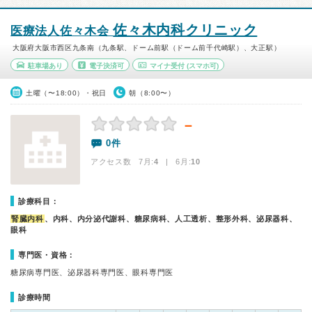
佐々木内科クリニック
医療法人佐々木会
大阪府大阪市西区九条南（九条駅、ドーム前駅（ドーム前千代崎駅）、大正駅）
駐車場あり
電子決済可
マイナ受付
(スマホ可)
土曜（〜18:00）・祝日
朝（8:00〜）
－
0件
アクセス数 7月:
4
| 6月:
10
診療科目：
腎臓内科
、内科、内分泌代謝科、糖尿病科、人工透析、整形外科、泌尿器科、
眼科
専門医・資格：
糖尿病専門医、泌尿器科専門医、眼科専門医
診療時間