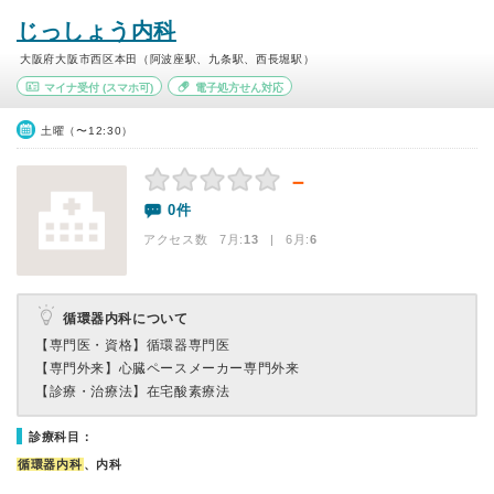
じっしょう内科
大阪府大阪市西区本田（阿波座駅、九条駅、西長堀駅）
マイナ受付
(スマホ可)
電子処方せん対応
土曜（〜12:30）
－
0件
アクセス数 7月:
13
| 6月:
6
循環器内科について
【専門医・資格】
循環器専門医
【専門外来】
心臓ペースメーカー専門外来
【診療・治療法】
在宅酸素療法
診療科目：
循環器内科
、内科