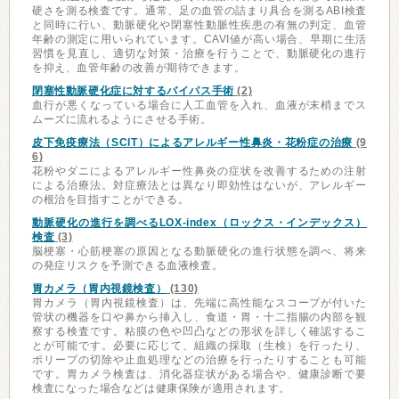
硬さを測る検査です。通常、足の血管の詰まり具合を測るABI検査
と同時に行い、動脈硬化や閉塞性動脈性疾患の有無の判定、血管
年齢の測定に用いられています。CAVI値が高い場合、早期に生活
習慣を見直し、適切な対策・治療を行うことで、動脈硬化の進行
を抑え、血管年齢の改善が期待できます。
閉塞性動脈硬化症に対するバイパス手術
(2)
血行が悪くなっている場合に人工血管を入れ、血液が末梢までス
ムーズに流れるようにさせる手術。
皮下免疫療法（SCIT）によるアレルギー性鼻炎・花粉症の治療
(9
6)
花粉やダニによるアレルギー性鼻炎の症状を改善するための注射
による治療法。対症療法とは異なり即効性はないが、アレルギー
の根治を目指すことができる。
動脈硬化の進行を調べるLOX-index（ロックス・インデックス）
検査
(3)
脳梗塞・心筋梗塞の原因となる動脈硬化の進行状態を調べ、将来
の発症リスクを予測できる血液検査。
胃カメラ（胃内視鏡検査）
(130)
胃カメラ（胃内視鏡検査）は、先端に高性能なスコープが付いた
管状の機器を口や鼻から挿入し、食道・胃・十二指腸の内部を観
察する検査です。粘膜の色や凹凸などの形状を詳しく確認するこ
とが可能です。必要に応じて、組織の採取（生検）を行ったり、
ポリープの切除や止血処理などの治療を行ったりすることも可能
です。胃カメラ検査は、消化器症状がある場合や、健康診断で要
検査になった場合などは健康保険が適用されます。