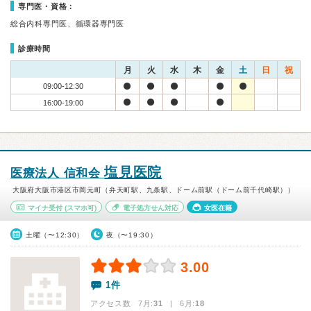
専門医・資格：
総合内科専門医、循環器専門医
診療時間
月
火
水
木
金
土
日
祝
09:00-12:30
16:00-19:00
塩見医院
医療法人 信和会
大阪府大阪市港区市岡元町（弁天町駅、九条駅、ドーム前駅（ドーム前千代崎駅））
マイナ受付
(スマホ可)
電子処方せん対応
女医在籍
土曜（〜12:30）
夜（〜19:30）
3.00
1件
アクセス数 7月:
31
| 6月:
18