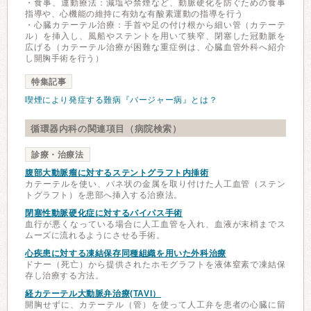
・食事、運動療法：減塩や禁煙など、動脈硬化を防ぐための食事
指導や、心機能の維持に有効な有酸素運動の指導を行う
・心臓カテーテル治療：手首や足の付け根から細い管（カテーテ
ル）を挿入し、風船やステントを用いて狭窄、閉塞した冠動脈を
広げる（カテーテル治療が困難な重症例は、心臓血管外科へ紹介
し開胸手術を行う）
特集記事
喫煙により発症する難病『バージャー病』とは？
循環器内科の関連項目（病院検索）
診療・治療法
腹部大動脈瘤に対するステントグラフト内挿術
カテーテルを使い、バネ状の金属を取り付けた人工血管（ステン
トグラフト）を患部へ挿入する治療法。
閉塞性動脈硬化症に対するバイパス手術
血行が悪くなっている場合に人工血管を入れ、血液が末梢までス
ムーズに流れるようにさせる手術。
心疾患に対する凍結保存同種組織を用いた外科治療
ドナー（死亡）から提供されたホモグラフトを液体窒素で凍結保
存し治療する方法。
経カテーテル大動脈弁治療(TAVI）
開胸せずに、カテーテル（管）を使って人工弁を患者の心臓に留