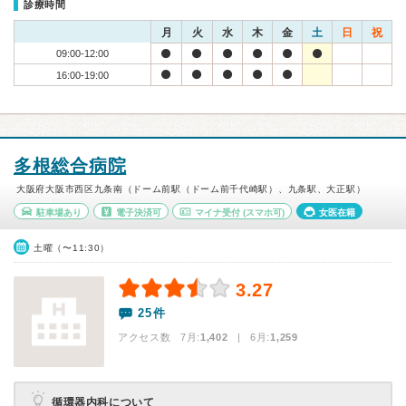
診療時間
月
火
水
木
金
土
日
祝
09:00-12:00
16:00-19:00
多根総合病院
大阪府大阪市西区九条南（ドーム前駅（ドーム前千代崎駅）、九条駅、大正駅）
駐車場あり
電子決済可
マイナ受付
(スマホ可)
女医在籍
土曜（〜11:30）
3.27
25件
アクセス数 7月:
1,402
| 6月:
1,259
循環器内科について