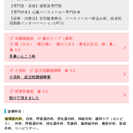
【専門医・資格】
循環器専門医
【専門外来】
心臓ペースメーカー専門外来
【診療・治療法】
在宅酸素療法、ペースメーカー植込み術、経皮的
冠動脈インターベーション(PCI)
耳鼻咽喉科
鼻ポリープ（鼻茸）
咳（セキ）・喉が痛い・鼻のつまり・鼻水が出る・痰・鼻水がのどに流れる・後鼻漏
5.0
耳鼻いんこう科
小児科
起立性調節障害
5.0
小児科 起立性調節障害
気管支喘息
5.0
助けて頂きました
診療科目：
循環器内科
、内科、呼吸器内科、消化器内科、神経内科、緩和ケア（ホスピ
ス）、外科、呼吸器外科、消化器外科、乳腺科、脳神経外科、整形外科、形成
外科、リハビリテー…