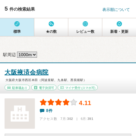
5
件の検索結果
表示順について
標準
★の数
レビュー数
新着・更新
駅周辺
大阪掖済会病院
大阪府大阪市西区本田（阿波座駅、九条駅、西長堀駅）
駐車場あり
電子決済可
マイナ受付
(スマホ可)
4.11
8件
アクセス数 7月:
302
| 6月:
391