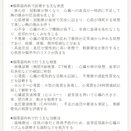
■循環器内科で診療する主な疾患
・狭心症：冠動脈が狭くなり、心臓への血流が一時的に不足して
胸の痛みや圧迫感を生じる
・心筋梗塞：冠動脈が血栓で完全に詰まり、心筋が壊死する状態
で激しい胸の痛みを伴う
・心不全：心臓のポンプ機能が低下し、全身に血液を送れなくな
り、息切れやむくみを生じる
・不整脈：心臓の電気信号の乱れで脈拍が正常値から外れる状態
であり、頻脈、徐脈、期外収縮などがある
・高血圧症：血圧が慢性的に高い状態で、動脈硬化が進行すると
心疾患や脳卒中のリスクが高まる
■循環器内科で行う主な検査
・画像診断（胸部X線検査、CT検査）：心臓や肺の状態、血管の
石灰化などの確認に有効
・心電図：心臓の電気的な活動を記録し、不整脈や虚血性変化な
どを診断する
・ホルター心電図：小型の装置を装着し、心電図を24時間連続記
録して解析する
・心臓超音波検査（心エコー）：超音波を用いて心臓の大きさ、
形、壁の厚さ、動きを観察する
・血圧脈波検査（CAVI/ABI）：手足の血圧や脈波を測定し、動脈
硬化の程度を評価する
■循環器内科で行う主な治療法
・薬物療法：症状の進行と再発予防のため、血管拡張薬や心臓の
リズムを調整する薬剤などを処方する