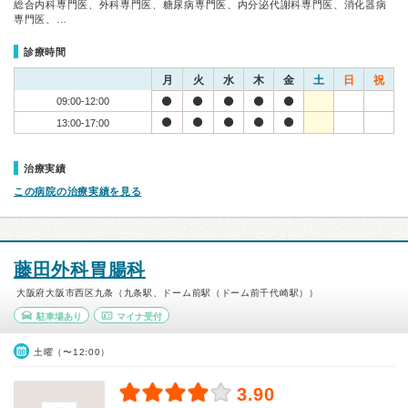
総合内科専門医、外科専門医、糖尿病専門医、内分泌代謝科専門医、消化器病
専門医、…
診療時間
月
火
水
木
金
土
日
祝
09:00-12:00
13:00-17:00
治療実績
この病院の治療実績を見る
藤田外科胃腸科
大阪府大阪市西区九条（九条駅、ドーム前駅（ドーム前千代崎駅））
駐車場あり
マイナ受付
土曜（〜12:00）
3.90