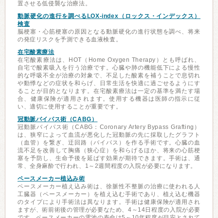
置させる低侵襲な治療法。
動脈硬化の進行を調べるLOX-index（ロックス・インデックス）
検査
脳梗塞・心筋梗塞の原因となる動脈硬化の進行状態を調べ、将来
の発症リスクを予測できる血液検査。
在宅酸素療法
在宅酸素療法は、HOT（Home Oxygen Therapy）とも呼ばれ、
自宅で酸素吸入を行う治療です。心臓や肺の機能低下による慢性
的な呼吸不全が治療の対象で、不足した酸素を補うことで息切れ
や動悸などの症状を和らげ、日常生活を快適に過ごせるようにす
ることが目的となります。在宅酸素療法は一定の基準を満たす場
合、健康保険が適用されます。使用する機器は医師の指示に従
い、適切に使用することが重要です。
冠動脈バイパス術（CABG）
冠動脈バイパス術（CABG：Coronary Artery Bypass Grafting）
は、狭窄によって血流が悪化した冠動脈の先に採取したグラフト
（血管）を繋ぎ、迂回路（バイパス）を作る手術です。心臓の血
流不足を改善して胸痛（狭心症）を和らげるほか、将来の心筋梗
塞を予防し、生命予後を延ばす効果が期待できます。手術は、通
常、全身麻酔で行われ、1～2週間程度の入院が必要になります。
ペースメーカー植込み術
ペースメーカー植え込み術は、徐脈性不整脈の治療に使われる人
工臓器（ペースメーカー）を植え込む手術であり、植え込む機器
のタイプにより手術法は異なります。手術は健康保険が適用され
ますが、術前術後の管理が必要なため、4～14日程度の入院が必要
です。ペースメーカーの電池の寿命は5～10年程度が目安とされて