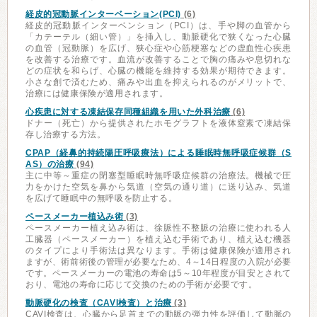
経皮的冠動脈インターベーション(PCI)
(6)
経皮的冠動脈インターベンション（PCI）は、手や脚の血管から
「カテーテル（細い管）」を挿入し、動脈硬化で狭くなった心臓
の血管（冠動脈）を広げ、狭心症や心筋梗塞などの虚血性心疾患
を改善する治療です。血流が改善することで胸の痛みや息切れな
どの症状を和らげ、心臓の機能を維持する効果が期待できます。
小さな創で済むため、痛みや出血を抑えられるのがメリットで、
治療には健康保険が適用されます。
心疾患に対する凍結保存同種組織を用いた外科治療
(6)
ドナー（死亡）から提供されたホモグラフトを液体窒素で凍結保
存し治療する方法。
CPAP（経鼻的持続陽圧呼吸療法）による睡眠時無呼吸症候群（S
AS）の治療
(94)
主に中等～重症の閉塞型睡眠時無呼吸症候群の治療法。機械で圧
力をかけた空気を鼻から気道（空気の通り道）に送り込み、気道
を広げて睡眠中の無呼吸を防止する。
ペースメーカー植込み術
(3)
ペースメーカー植え込み術は、徐脈性不整脈の治療に使われる人
工臓器（ペースメーカー）を植え込む手術であり、植え込む機器
のタイプにより手術法は異なります。手術は健康保険が適用され
ますが、術前術後の管理が必要なため、4～14日程度の入院が必要
です。ペースメーカーの電池の寿命は5～10年程度が目安とされて
おり、電池の寿命に応じて交換のための手術が必要です。
動脈硬化の検査（CAVI検査）と治療
(3)
CAVI検査は、心臓から足首までの動脈の弾力性を評価して動脈の