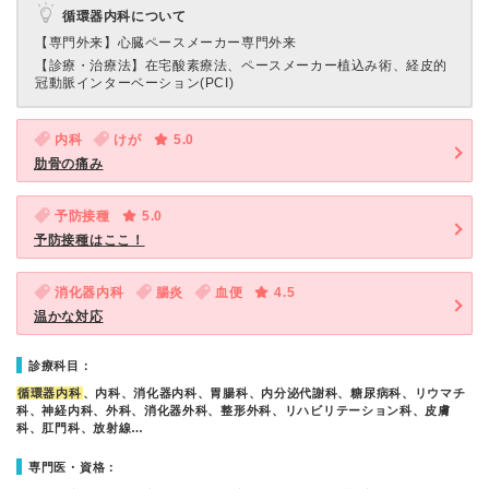
循環器内科について
【専門外来】
心臓ペースメーカー専門外来
【診療・治療法】
在宅酸素療法、ペースメーカー植込み術、経皮的
冠動脈インターベーション(PCI)
内科
けが
5.0
肋骨の痛み
予防接種
5.0
予防接種はここ！
消化器内科
腸炎
血便
4.5
温かな対応
診療科目：
循環器内科
、内科、消化器内科、胃腸科、内分泌代謝科、糖尿病科、リウマチ
科、神経内科、外科、消化器外科、整形外科、リハビリテーション科、皮膚
科、肛門科、放射線…
専門医・資格：