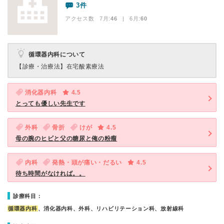
3件
アクセス数 7月:
46
| 6月:
60
循環器内科について
【診療・治療法】
在宅酸素療法
消化器内科
4.5
とっても優しい先生です
外科
骨折
けが
4.5
母の腕のヒビと父の糖尿と俺の粉瘤
内科
発熱・頭が痛い・だるい
4.5
待ち時間がなければ。。
診療科目：
循環器内科
、消化器内科、外科、リハビリテーション科、放射線科