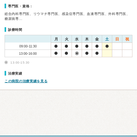
専門医・資格：
総合内科専門医、リウマチ専門医、感染症専門医、血液専門医、外科専門医、
糖尿病専…
診療時間
月
火
水
木
金
土
日
祝
09:00-11:30
13:00-16:00
13:00-15:30
治療実績
この病院の治療実績を見る