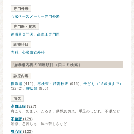
専門外来
心臓ペースメーカー専門外来
専門医・資格
循環器専門医
、
高血圧専門医
診療科目
内科
、
心臓血管外科
循環器内科の関連項目（口コミ検索）
診療内容
循環器
(412)、
再検査・精密検査
(916)、
子ども（15歳頃まで）
(2242)、
呼吸器
(856)
病気
高血圧症
(827)
肩こり、めまい、だるさ、動悸息切れ、手足のしびれ、不眠など
不整脈
(179)
動悸、息苦しさ、胸の苦しさなど
狭心症
(123)