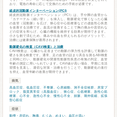
おり、電池の寿命に応じて交換のための手術が必要です。
経皮的冠動脈インターベーション(PCI)
経皮的冠動脈インターベンション（PCI）は、手や脚の血管から
「カテーテル（細い管）」を挿入し、動脈硬化で狭くなった心臓
の血管（冠動脈）を広げ、狭心症や心筋梗塞などの虚血性心疾患
を改善する治療です。血流が改善することで胸の痛みや息切れな
どの症状を和らげ、心臓の機能を維持する効果が期待できます。
小さな創で済むため、痛みや出血を抑えられるのがメリットで、
治療には健康保険が適用されます。
動脈硬化の検査（CAVI検査）と治療
CAVI検査は、心臓から足首までの動脈の弾力性を評価して動脈の
硬さを測る検査です。通常、足の血管の詰まり具合を測るABI検査
と同時に行い、動脈硬化や閉塞性動脈性疾患の有無の判定、血管
年齢の測定に用いられています。CAVI値が高い場合、早期に生活
習慣を見直し、適切な対策・治療を行うことで、動脈硬化の進行
を抑え、血管年齢の改善が期待できます。
病気
高血圧症
、
低血圧症
、
不整脈
、
心房細動
、
洞不全症候群
、
房室ブ
ロック
、
脂質異常症（高脂血症）
、
狭心症
、
心筋梗塞
、
急性心筋
梗塞
、
心不全
、
急性心不全
、
慢性心不全
、
頻脈
、
期外収縮
、
拡張
型心筋症
症状
動悸・息切れ
、
胸痛
、
むくみ
、
めまい
、
血圧が高い