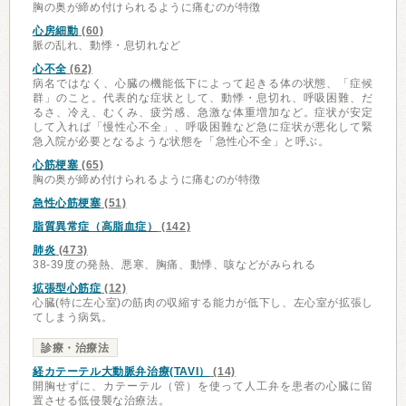
胸の奥が締め付けられるように痛むのが特徴
心房細動
(60)
脈の乱れ、動悸・息切れなど
心不全
(62)
病名ではなく、心臓の機能低下によって起きる体の状態、「症候
群」のこと。代表的な症状として、動悸・息切れ、呼吸困難、だ
るさ、冷え、むくみ、疲労感、急激な体重増加など。症状が安定
して入れば「慢性心不全」、呼吸困難など急に症状が悪化して緊
急入院が必要となるような状態を「急性心不全」と呼ぶ。
心筋梗塞
(65)
胸の奥が締め付けられるように痛むのが特徴
急性心筋梗塞
(51)
脂質異常症（高脂血症）
(142)
肺炎
(473)
38-39度の発熱、悪寒、胸痛、動悸、咳などがみられる
拡張型心筋症
(12)
心臓(特に左心室)の筋肉の収縮する能力が低下し、左心室が拡張し
てしまう病気。
診療・治療法
経カテーテル大動脈弁治療(TAVI）
(14)
開胸せずに、カテーテル（管）を使って人工弁を患者の心臓に留
置させる低侵襲な治療法。