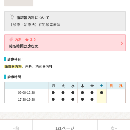
循環器内科について
【診療・治療法】
在宅酸素療法
内科
3.0
待ち時間は少なめ
診療科目：
循環器内科
、内科、消化器内科
診療時間
月
火
水
木
金
土
日
祝
09:00-12:30
17:30-19:30
«前
1/1ページ
次»