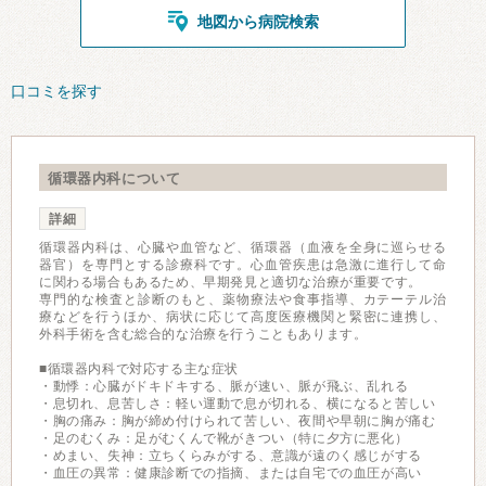
地図から病院検索
口コミを探す
循環器内科について
詳細
循環器内科は、心臓や血管など、循環器（血液を全身に巡らせる
器官）を専門とする診療科です。心血管疾患は急激に進行して命
に関わる場合もあるため、早期発見と適切な治療が重要です。
専門的な検査と診断のもと、薬物療法や食事指導、カテーテル治
療などを行うほか、病状に応じて高度医療機関と緊密に連携し、
外科手術を含む総合的な治療を行うこともあります。
■循環器内科で対応する主な症状
・動悸：心臓がドキドキする、脈が速い、脈が飛ぶ、乱れる
・息切れ、息苦しさ：軽い運動で息が切れる、横になると苦しい
・胸の痛み：胸が締め付けられて苦しい、夜間や早朝に胸が痛む
・足のむくみ：足がむくんで靴がきつい（特に夕方に悪化）
・めまい、失神：立ちくらみがする、意識が遠のく感じがする
・血圧の異常：健康診断での指摘、または自宅での血圧が高い