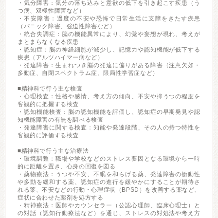
・気分障害：気分の落ち込みと意欲の低下を引き起こす疾患（う
つ病、双極性障害など）
・不安障害：過度の不安や恐怖で日常生活に支障をきたす疾患
（パニック障害、強迫性障害など）
・統合失調症：脳の機能異常により、幻覚や妄想が現れ、考えが
まとまらなくなる疾患
・認知症：脳の神経細胞が減少し、記憶力や認知機能が低下する
疾患（アルツハイマー病など）
・発達障害：生まれつき脳の発達に偏りがある障害（注意欠如・
多動症、自閉スペクトラム症、限局性学習症など）
■精神科で行う主な検査
・心理検査：性格や感情、考え方の傾向、不安や抑うつの程度を
客観的に把握する検査
・認知機能検査：脳の認知機能を評価し、認知症の早期発見や認
知機能障害の有無を調べる検査
・発達障害に関する検査：知能や発達段階、その人の持つ特性を
客観的に評価する検査
■精神科で行う主な治療法
・環境調整：職場や学校などのストレス要因となる環境から一時
的に距離を置き、心身の回復を図る
・薬物療法：うつや不安、不眠を和らげる薬、発達障害の衝動性
や多動を緩和する薬、認知症の進行を緩やかにすることが期待さ
れる薬、不安などの行動・心理症状（BPSD）を改善する薬など、
症状に合わせた薬剤を処方する
・精神療法：医師やカウンセラー（公認心理師、臨床心理士）と
の対話（認知行動療法など）を通じ、ストレスの対処法や考え方