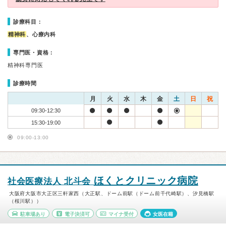
診療科目：
精神科
、心療内科
専門医・資格：
精神科専門医
診療時間
月
火
水
木
金
土
日
祝
09:30-12:30
15:30-19:00
09:00-13:00
ほくとクリニック病院
社会医療法人 北斗会
大阪府大阪市大正区三軒家西（大正駅、ドーム前駅（ドーム前千代崎駅）、汐見橋駅
（桜川駅））
駐車場あり
電子決済可
マイナ受付
女医在籍