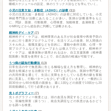
臨床心理士による１：１カウンセリングを複数回行い、その中で
睡眠スケジュールの設定、体のリラックス法などを学んでいく。
小児の注意欠如・多動症（ADHD）の診察
(31)
小児の注意欠如・多動症（ADHD）の診察に対応している。小児
神経専門医が治療にあたることが多い。医師が診断基準をもと
に、問診、面接、行動観察、心理検査、知能検査、血液検査、CT
やMRIなどから総合的に判断して診断される。
精神科デイ・ケア
(7)
精神科デイ・ケアは、精神障害のある方が社会復帰や再発予防の
ために行う通所プログラムです。生活リズムの改善、対人関係の
スキル向上、復職支援などを目的に、運動や創作活動、心理・学
習プログラムなどをグループまたは個人で行います。精神科デ
イ・ケアは、健康保険が適用されるほか、自立支援医療（精神通
院医療）制度を使用することで、自己負担の軽減が可能です。
うつ病の認知行動療法
(13)
日常生活の中で無意識に生じる極端な捉え方を整理し、精神的な
負担を軽減させる治療法です。CBTとも呼ばれ、医師や専門家と
の共同作業を通じて、生活に支障をきたしている思考の癖を客観
的に見直し、行動パターンを少しずつ変えていきます。一般的に1
回30分から60分程度の面接を、週に1回などの頻度で10回から20
回前後継続して行う必要があります。
光トポグラフィー
(7)
光トポグラフィー検査とは、頭の血流を測定することにより、う
つ、双極性障害（躁うつ）、統合失調症などの疾患があるかどう
かを調べる検査。