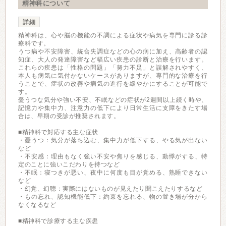
精神科について
詳細
精神科は、心や脳の機能の不調による症状や病気を専門に診る診
療科です。
うつ病や不安障害、統合失調症などの心の病に加え、高齢者の認
知症、大人の発達障害など幅広い疾患の診断と治療を行います。
これらの疾患は「性格の問題」「努力不足」と誤解されやすく、
本人も病気に気付かないケースがありますが、専門的な治療を行
うことで、症状の改善や病気の進行を緩やかにすることが可能で
す。
憂うつな気分や強い不安、不眠などの症状が2週間以上続く時や、
記憶力や集中力、注意力の低下により日常生活に支障をきたす場
合は、早期の受診が推奨されます。
■精神科で対応する主な症状
・憂うつ：気分が落ち込む、集中力が低下する、やる気が出ない
など
・不安感：理由もなく強い不安や焦りを感じる、動悸がする、特
定のことに強いこだわりを持つなど
・不眠：寝つきが悪い、夜中に何度も目が覚める、熟睡できない
など
・幻覚、幻聴：実際にはないものが見えたり聞こえたりするなど
・もの忘れ、認知機能低下：約束を忘れる、物の置き場が分から
なくなるなど
■精神科で診療する主な疾患