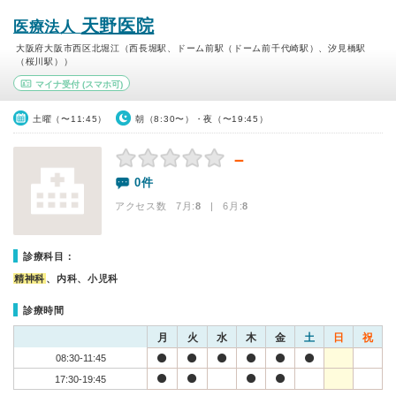
天野医院
医療法人
大阪府大阪市西区北堀江（西長堀駅、ドーム前駅（ドーム前千代崎駅）、汐見橋駅
（桜川駅））
マイナ受付
(スマホ可)
土曜（〜11:45）
朝（8:30〜）・夜（〜19:45）
－
0件
アクセス数 7月:
8
| 6月:
8
診療科目：
精神科
、内科、小児科
診療時間
月
火
水
木
金
土
日
祝
08:30-11:45
17:30-19:45