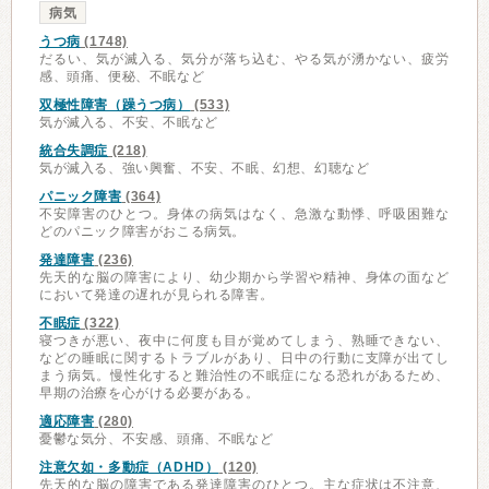
病気
うつ病
(1748)
だるい、気が滅入る、気分が落ち込む、やる気が湧かない、疲労
感、頭痛、便秘、不眠など
双極性障害（躁うつ病）
(533)
気が滅入る、不安、不眠など
統合失調症
(218)
気が滅入る、強い興奮、不安、不眠、幻想、幻聴など
パニック障害
(364)
不安障害のひとつ。身体の病気はなく、急激な動悸、呼吸困難な
どのパニック障害がおこる病気。
発達障害
(236)
先天的な脳の障害により、幼少期から学習や精神、身体の面など
において発達の遅れが見られる障害。
不眠症
(322)
寝つきが悪い、夜中に何度も目が覚めてしまう、熟睡できない、
などの睡眠に関するトラブルがあり、日中の行動に支障が出てし
まう病気。慢性化すると難治性の不眠症になる恐れがあるため、
早期の治療を心がける必要がある。
適応障害
(280)
憂鬱な気分、不安感、頭痛、不眠など
注意欠如・多動症（ADHD）
(120)
先天的な脳の障害である発達障害のひとつ。主な症状は不注意、