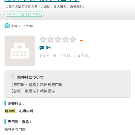
大阪府大阪市西区九条（九条駅、弁天町駅、西長堀駅）
マイナ受付
(スマホ可)
土曜（〜12:30）
－
0件
アクセス数 7月:
13
| 6月:
13
精神科について
【専門医・資格】
精神科専門医
【診療・治療法】
精神療法
診療科目：
精神科
、心療内科
専門医・資格：
精神科専門医