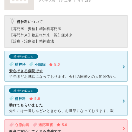
アクセス数 7月:
179
| 6月:
239
精神科について
【専門医・資格】
精神科専門医
【専門外来】
物忘れ外来・認知症外来
【診療・治療法】
精神療法
精神科の口コミ
精神科
不眠症
5.0
安心できる病院です
半年ほどお世話になっております。会社の同僚との人間関係や家庭での母親との問題があり、次第に眠れなくなってきました。 担当の先生は優しい感じの先生で、薬の治療だけでなく会社への対応なども色々相談でき助
精神科の口コミ
精神科
5.0
助けてもらいました
先生には一番しんどいときから、お世話になっております。親身に話を聞いてくださり、一緒に考えてくださりました。今の自分の状態があるのは先生のおかげだと思っています。そんな優しい先生が開業されたクリニック
心療内科
適応障害
5.0
親身に対応してくれる先生です