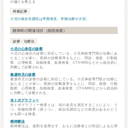
の偏りを整える
特集記事
小児の統合失調症は早期発見、早期治療が大切。
精神科の関連項目（病院検索）
診療・治療法
小児の心身症の診察
小児の心身症の診察に対応している。小児神経専門医が治療にあ
たることが多い。医師が診断基準をもとに、問診、面接、行動観
察、心理検査、知能検査、血液検査、CTやMRIなどから総合的に
判断して診断される。
被虐待児の診察
被虐待児の診察の診察に対応している。小児神経専門医が治療に
あたることが多い。医師が診断基準をもとに、問診、面接、行動
観察、心理検査、知能検査、血液検査、CTやMRIなどから総合的
に判断して診断される。
光トポグラフィー
光トポグラフィー検査とは、頭の血流を測定することにより、う
つ、双極性障害（躁うつ）、統合失調症などの疾患があるかどう
かを調べる検査。
精神療法
精神療法は、薬剤を使用せず、おもに治療者との対話による心理