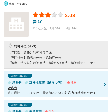
土曜（〜12:00）
3.03
3件
アクセス数 7月:
310
| 6月:
284
精神科について
【専門医・資格】
精神科専門医
【専門外来】
物忘れ外来・認知症外来
【診療・治療法】
精神療法、精神分析療法、精神科デイ・ケア
精神科の口コミ
精神科
双極性障害（躁うつ病）
5.0
対応力
現在通院していますが、看護師さん達の対応力は精神科だけあって凄いと思います。 丁寧だし不快に思うことがあまりありません。 私のようにあまり症状が重篤でない患者だと医師が不定期に変わってしまうのが困
精神科の口コミ
精神科
発達障害
3.0