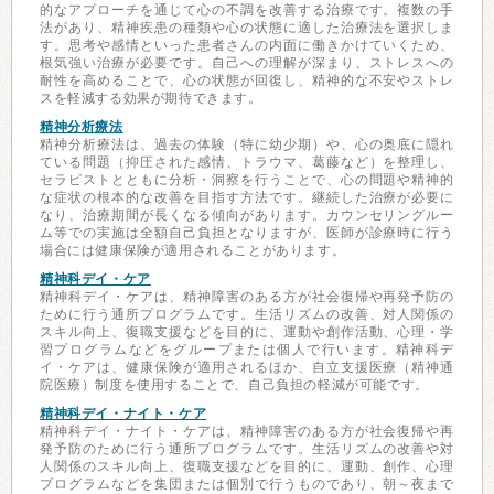
的なアプローチを通じて心の不調を改善する治療です。複数の手
法があり、精神疾患の種類や心の状態に適した治療法を選択しま
す。思考や感情といった患者さんの内面に働きかけていくため、
根気強い治療が必要です。自己への理解が深まり、ストレスへの
耐性を高めることで、心の状態が回復し、精神的な不安やストレ
スを軽減する効果が期待できます。
精神分析療法
精神分析療法は、過去の体験（特に幼少期）や、心の奥底に隠れ
ている問題（抑圧された感情、トラウマ、葛藤など）を整理し、
セラピストとともに分析・洞察を行うことで、心の問題や精神的
な症状の根本的な改善を目指す方法です。継続した治療が必要に
なり、治療期間が長くなる傾向があります。カウンセリングルー
ム等での実施は全額自己負担となりますが、医師が診療時に行う
場合には健康保険が適用されることがあります。
精神科デイ・ケア
精神科デイ・ケアは、精神障害のある方が社会復帰や再発予防の
ために行う通所プログラムです。生活リズムの改善、対人関係の
スキル向上、復職支援などを目的に、運動や創作活動、心理・学
習プログラムなどをグループまたは個人で行います。精神科デ
イ・ケアは、健康保険が適用されるほか、自立支援医療（精神通
院医療）制度を使用することで、自己負担の軽減が可能です。
精神科デイ・ナイト・ケア
精神科デイ・ナイト・ケアは、精神障害のある方が社会復帰や再
発予防のために行う通所プログラムです。生活リズムの改善や対
人関係のスキル向上、復職支援などを目的に、運動、創作、心理
プログラムなどを集団または個別で行うものであり、朝～夜まで