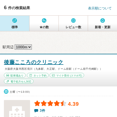
6
件の検索結果
表示順について
標準
★の数
レビュー数
新着・更新
駅周辺
後藤こころのクリニック
大阪府大阪市西区境川（九条駅、大正駅、ドーム前駅（ドーム前千代崎駅））
駐車場あり
ネット予約
マイナ受付
(スマホ可)
電子処方せん対応
土曜（〜13:00）
4.39
3件