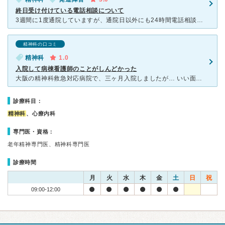
終日受け付けている電話相談について
3週間に1度通院していますが、通院日以外にも24時間電話相談を受け付けており、そこがこの病院の最大の強みだと思っています。 よく電話での相談を利用させていただいていて、とても助かっております。 た
精神科の口コミ
精神科
1.0
入院して病棟看護師のことがしんどかった
大阪の精神科救急対応病院で、三ヶ月入院しましたが… いい面もありましたが、やはりしんどかったです。 病状の不安定な患者さんが多い傾向にあるため 予想外のことがよく起きます。 病棟看護師さん
診療科目：
精神科
、心療内科
専門医・資格：
老年精神専門医、精神科専門医
診療時間
月
火
水
木
金
土
日
祝
09:00-12:00