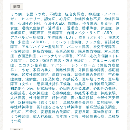
病気
うつ病
、
仮面うつ病
、
不眠症
、
統合失調症
、
神経症（ノイロー
ゼ）
、
ヒステリー
、
認知症
、
心身症
、
神経性食欲不振
、
神経性嘔
吐
、
心因性の下痢
、
心因性のED
、
自閉症
、
摂食障害
、
拒食症
、
過
食症
、
過換気症候群（過呼吸）
、
過眠症
、
睡眠障害
、
夢遊症
、
線
維筋痛症
、
適応障害
、
発達障害
、
自閉スペクトラム症（ASD）
、
アスペルガー症候群
、
学習障害（LD）
、
吃音（どもり）
、
注意欠
如・多動症（ADHD）
、
トゥレット症候群
、
チック症
、
言語発達
障害
、
アルツハイマー型認知症
、
パニック障害
、
社交不安障害
、
不安神経症
、
閉所恐怖症
、
高所恐怖症
、
限局性恐怖症
、
対人恐怖
症
、
赤面恐怖症
、
パーソナリティ障害
、
PTSD（心的外傷後ストレ
ス障害）
、
OCD（強迫性障害・強迫神経症）
、
アルコール依存
症
、
ニコチン依存症
、
アパシー・シンドローム（無気力症候
群）
、
やせ
、
家庭内暴力
、
解離性障害
、
外因性精神障害
、
感応精
神病
、
起立性調節障害
、
虐待症候群
、
緊張型統合失調症
、
空の巣
症候群
、
潔癖症
、
口臭恐怖症
、
拘禁反応
、
更年期うつ病
、
更年期
障害（女性）
、
思春期挫折性症候群
、
自臭症
、
自律神経失調症
、
初老期うつ病
、
症状精神病
、
心因性の性欲減退
、
心因性の発熱
、
心因反応
、
心気神経症
、
心臓神経症
、
神経質不眠症
、
神経衰弱
、
人格障害
、
性行動障害
、
精神遅滞
、
青い鳥症候群
、
全般性不安障
害
、
双極性障害（躁うつ病）
、
単純型統合失調症
、
知的障害
、
中
毒性精神障害
、
認知症をともなう精神障害
、
破瓜型統合失調症
、
抜毛症
、
不登校
、
妄想型統合失調症
、
妄想反応
、
薬物依存症
、
抑
うつ神経症
、
離人神経症
、
老年期うつ病
、
神経性狭心症
、
単極型
うつ病