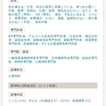
症状
気が滅入る・不安
、
気分が異常に高揚している
、
寝つきが悪い・
不眠
、
動悸・息切れ
、
幻想・妄想
、
物忘れがひどい
、
ほてり
、
性
欲の低下（男性）
、
ED（男性）
、
疲れ
、
手足がふるえる
、
ストレ
ス
、
体重増加
、
体重減少
、
だるい
、
過眠
、
協調性がない・落ち着
きがない（子供）
、
食欲不振
専門外来
ED専門外来
、
アルコール依存症専門外来
、
口臭外来
、
物忘れ外
来・認知症外来
、
薬物依存症専門外来
、
睡眠専門外来
、
発達障害
専門外来
、
思春期外来・子どもの発達障害専門外来
専門医・資格
一般病院連携精神医学専門医
、
日本睡眠学会専門医
、
認知症専門
医
、
精神科専門医
、
心療内科専門医
診療科目
心療内科
精神科の関連項目（口コミ検索）
診療内容
こころ
(144)、
子ども（15歳頃まで）
(2242)、
発達障害
(32)