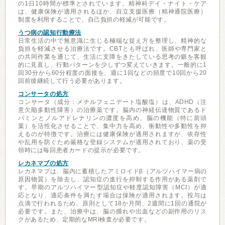
の1日10時間が標準とされています。精神科デイ・ナイト・ケア
は、健康保険が適用されるほか、自立支援医療（精神通院医療）
制度を利用することで、自己負担の軽減が可能です。
うつ病の認知行動療法
日常生活の中で無意識に生じる極端な捉え方を整理し、精神的な
負担を軽減させる治療法です。CBTとも呼ばれ、医師や専門家と
の共同作業を通じて、生活に支障をきたしている思考の癖を客観
的に見直し、行動パターンを少しずつ変えていきます。一般的に1
回30分から60分程度の面接を、週に1回などの頻度で10回から20
回前後継続して行う必要があります。
コンサータの処方
コンサータ（成分：メチルフェニデート塩酸塩）は、ADHD（注
意欠陥多動性障害）の治療薬です。脳内の神経伝達物質であるド
パミンとノルアドレナリンの濃度を高め、脳の機能（特に前頭
葉）を活性化させることで、集中力を高め、衝動性や多動性を抑
えるのが特徴です。治療には健康保険が適用されますが、依存性
や乱用を防ぐため厳格な登録システムが適用されており、薬の受
領時には毎回患者カードの提示が必要です。
レカネマブの処方
レカネマブは、脳内に蓄積したアミロイドβ（アルツハイマー病の
原因物質）を除去し、認知症の進行を抑制する作用がある薬剤で
す。早期のアルツハイマー型認知症や軽度認知障害（MCI）が適
応となり、適応条件を満たす場合は保険が適用されます。投与は
点滴で行われるため、原則として18か月間、2週間に1回の通院が
必要です。また、治療中は、脳の腫れや出血などの副作用のリス
クがあるため、定期的なMRI検査が必要です。