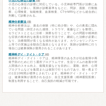
小児の心身症の診察
(8)
小児の心身症の診察に対応している。小児神経専門医が治療にあ
たることが多い。医師が診断基準をもとに、問診、面接、行動観
察、心理検査、知能検査、血液検査、CTやMRIなどから総合的に
判断して診断される。
精神分析療法
(8)
精神分析療法は、過去の体験（特に幼少期）や、心の奥底に隠れ
ている問題（抑圧された感情、トラウマ、葛藤など）を整理し、
セラピストとともに分析・洞察を行うことで、心の問題や精神的
な症状の根本的な改善を目指す方法です。継続した治療が必要に
なり、治療期間が長くなる傾向があります。カウンセリングルー
ム等での実施は全額自己負担となりますが、医師が診療時に行う
場合には健康保険が適用されることがあります。
精神科デイ・ナイト・ケア
(4)
精神科デイ・ナイト・ケアは、精神障害のある方が社会復帰や再
発予防のために行う通所プログラムです。生活リズムの改善や対
人関係のスキル向上、復職支援などを目的に、運動、創作、心理
プログラムなどを集団または個別で行うものであり、朝～夜まで
の1日10時間が標準とされています。精神科デイ・ナイト・ケア
は、健康保険が適用されるほか、自立支援医療（精神通院医療）
制度を利用することで、自己負担の軽減が可能です。