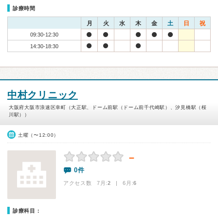
診療時間
月
火
水
木
金
土
日
祝
09:30-12:30
14:30-18:30
中村クリニック
大阪府大阪市浪速区幸町（大正駅、ドーム前駅（ドーム前千代崎駅）、汐見橋駅（桜
川駅））
土曜（〜12:00）
－
0件
アクセス数 7月:
2
| 6月:
6
診療科目：