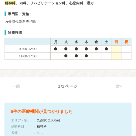
精神科
、内科、リハビリテーション科、心療内科、漢方
専門医・資格：
内分泌代謝科専門医
診療時間
月
火
水
木
金
土
日
祝
09:00-12:00
14:00-17:00
«前
1/1ページ
次»
6件の医療機関が見つかりました
エリア・駅
九条駅 (1000m)
診療科目
精神科
名称
なし