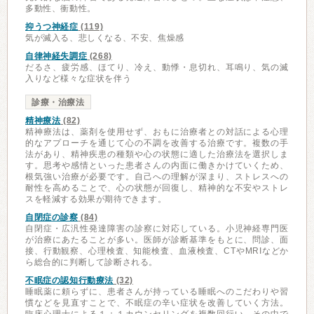
多動性、衝動性。
抑うつ神経症
(119)
気が滅入る、悲しくなる、不安、焦燥感
自律神経失調症
(268)
だるさ、疲労感、ほてり、冷え、動悸・息切れ、耳鳴り、気の滅
入りなど様々な症状を伴う
診療・治療法
精神療法
(82)
精神療法は、薬剤を使用せず、おもに治療者との対話による心理
的なアプローチを通じて心の不調を改善する治療です。複数の手
法があり、精神疾患の種類や心の状態に適した治療法を選択しま
す。思考や感情といった患者さんの内面に働きかけていくため、
根気強い治療が必要です。自己への理解が深まり、ストレスへの
耐性を高めることで、心の状態が回復し、精神的な不安やストレ
スを軽減する効果が期待できます。
自閉症の診察
(84)
自閉症・広汎性発達障害の診察に対応している。小児神経専門医
が治療にあたることが多い。医師が診断基準をもとに、問診、面
接、行動観察、心理検査、知能検査、血液検査、CTやMRIなどか
ら総合的に判断して診断される。
不眠症の認知行動療法
(32)
睡眠薬に頼らずに、患者さんが持っている睡眠へのこだわりや習
慣などを見直すことで、不眠症の辛い症状を改善していく方法。