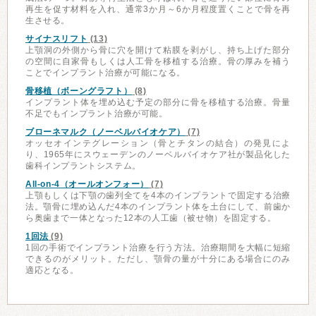
再生を促す材料を入れ、通常3か月～6か月程度置くことで骨を再
生させる。
サイナスリフト
(13)
上顎洞の外側から骨に穴を開けて粘膜を剥がし、持ち上げた部分
の空間に自家骨もしくは人工骨を移植する治療。骨の厚みを補う
ことでインプラント治療が可能になる。
骨移植（ボーングラフト）
(8)
インプラント体を埋め込む予定の部分に骨を移植する治療。骨量
不足でもインプラント治療が可能。
ブローネマルク（ノーベルバイオケア）
(7)
オッセオインテグレーション（骨とチタンの結合）の発見によ
り、1965年にスウェーデンのノーベルバイオケア社が製品化した
歯科インプラントシステム。
All-on-4（オールオンフォー）
(7)
上顎もしくは下顎の歯列全てを4本のインプラントで固定する治療
法。顎骨に埋め込んだ4本のインプラント体を土台にして、前歯か
ら奥歯まで一体となった12本の人工歯（被せ物）を固定する。
1回法
(9)
1回の手術でインプラント治療を行う方法。治療期間を大幅に短縮
できるのがメリット。ただし、顎骨の量が十分にある場合にのみ
適応となる。