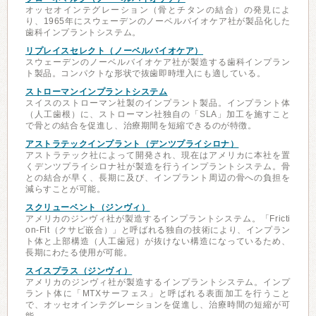
オッセオインテグレーション（骨とチタンの結合）の発見によ
り、1965年にスウェーデンのノーベルバイオケア社が製品化した
歯科インプラントシステム。
リプレイスセレクト（ノーベルバイオケア）
スウェーデンのノーベルバイオケア社が製造する歯科インプラン
ト製品。コンパクトな形状で抜歯即時埋入にも適している。
ストローマンインプラントシステム
スイスのストローマン社製のインプラント製品。インプラント体
（人工歯根）に、ストローマン社独自の「SLA」加工を施すこと
で骨との結合を促進し、治療期間を短縮できるのが特徴。
アストラテックインプラント（デンツプライシロナ）
アストラテック社によって開発され、現在はアメリカに本社を置
くデンツプライシロナ社が製造を行うインプラントシステム。骨
との結合が早く、長期に及び、インプラント周辺の骨への負担を
減らすことが可能。
スクリューベント（ジンヴィ）
アメリカのジンヴィ社が製造するインプラントシステム。「Fricti
on-Fit（クサビ嵌合）」と呼ばれる独自の技術により、インプラン
ト体と上部構造（人工歯冠）が抜けない構造になっているため、
長期にわたる使用が可能。
スイスプラス（ジンヴィ）
アメリカのジンヴィ社が製造するインプラントシステム。インプ
ラント体に「MTXサーフェス」と呼ばれる表面加工を行うこと
で、オッセオインテグレーションを促進し、治療時間の短縮が可