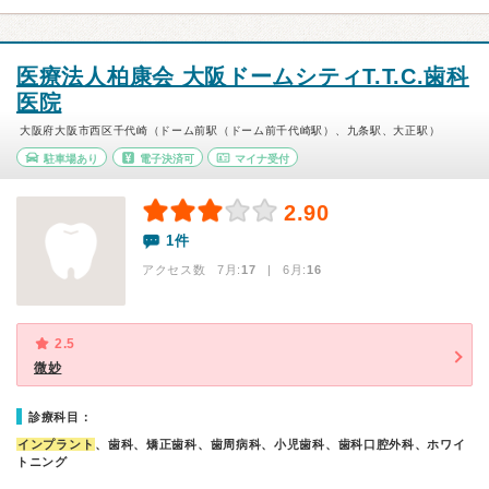
医療法人柏康会 大阪ドームシティT.T.C.歯科
医院
大阪府大阪市西区千代崎（ドーム前駅（ドーム前千代崎駅）、九条駅、大正駅）
駐車場あり
電子決済可
マイナ受付
2.90
1件
アクセス数 7月:
17
| 6月:
16
2.5
微妙
診療科目：
インプラント
、歯科、矯正歯科、歯周病科、小児歯科、歯科口腔外科、ホワイ
トニング