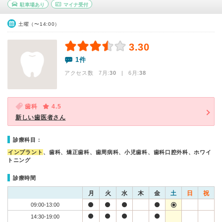
駐車場あり
マイナ受付
土曜（〜14:00）
3.30
1件
アクセス数 7月:
30
| 6月:
38
歯科
4.5
新しい歯医者さん
診療科目：
インプラント
、歯科、矯正歯科、歯周病科、小児歯科、歯科口腔外科、ホワイ
トニング
診療時間
月
火
水
木
金
土
日
祝
09:00-13:00
14:30-19:00