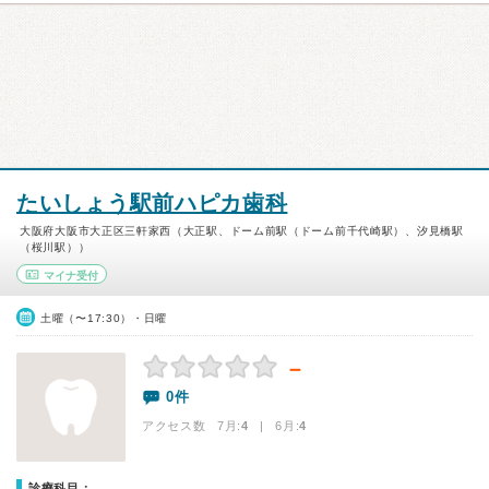
たいしょう駅前ハピカ歯科
大阪府大阪市大正区三軒家西（大正駅、ドーム前駅（ドーム前千代崎駅）、汐見橋駅
（桜川駅））
マイナ受付
土曜（〜17:30）・日曜
－
0件
アクセス数 7月:
4
| 6月:
4
診療科目：