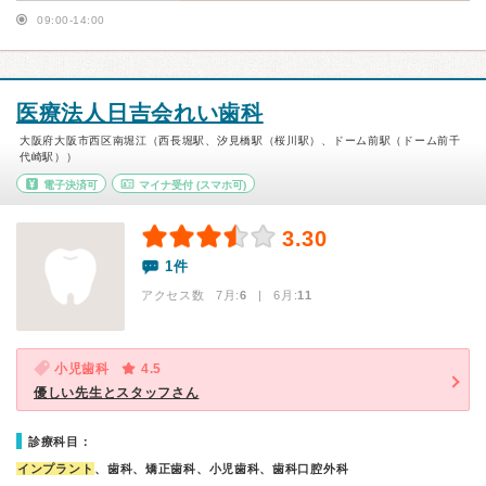
09:00-14:00
医療法人日吉会れい歯科
大阪府大阪市西区南堀江（西長堀駅、汐見橋駅（桜川駅）、ドーム前駅（ドーム前千
代崎駅））
電子決済可
マイナ受付
(スマホ可)
3.30
1件
アクセス数 7月:
6
| 6月:
11
小児歯科
4.5
優しい先生とスタッフさん
診療科目：
インプラント
、歯科、矯正歯科、小児歯科、歯科口腔外科