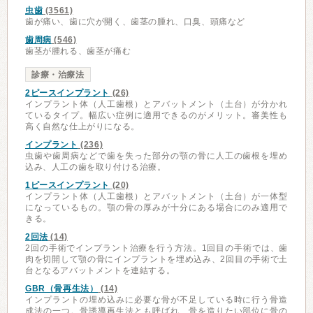
虫歯
(3561)
歯が痛い、歯に穴が開く、歯茎の腫れ、口臭、頭痛など
歯周病
(546)
歯茎が腫れる、歯茎が痛む
診療・治療法
2ピースインプラント
(26)
インプラント体（人工歯根）とアバットメント（土台）が分かれ
ているタイプ。幅広い症例に適用できるのがメリット。審美性も
高く自然な仕上がりになる。
インプラント
(236)
虫歯や歯周病などで歯を失った部分の顎の骨に人工の歯根を埋め
込み、人工の歯を取り付ける治療。
1ピースインプラント
(20)
インプラント体（人工歯根）とアバットメント（土台）が一体型
になっているもの。顎の骨の厚みが十分にある場合にのみ適用で
きる。
2回法
(14)
2回の手術でインプラント治療を行う方法。1回目の手術では、歯
肉を切開して顎の骨にインプラントを埋め込み、2回目の手術で土
台となるアバットメントを連結する。
GBR（骨再生法）
(14)
インプラントの埋め込みに必要な骨が不足している時に行う骨造
成法の一つ。骨誘導再生法とも呼ばれ、骨を造りたい部位に骨の