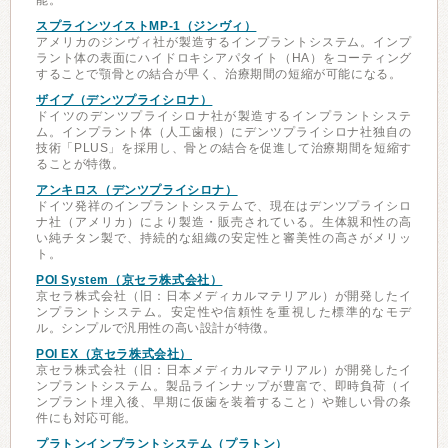
能。
スプラインツイストMP-1（ジンヴィ）
アメリカのジンヴィ社が製造するインプラントシステム。インプ
ラント体の表面にハイドロキシアパタイト（HA）をコーティング
することで顎骨との結合が早く、治療期間の短縮が可能になる。
ザイブ（デンツプライシロナ）
ドイツのデンツプライシロナ社が製造するインプラントシステ
ム。インプラント体（人工歯根）にデンツプライシロナ社独自の
技術「PLUS」を採用し、骨との結合を促進して治療期間を短縮す
ることが特徴。
アンキロス（デンツプライシロナ）
ドイツ発祥のインプラントシステムで、現在はデンツプライシロ
ナ社（アメリカ）により製造・販売されている。生体親和性の高
い純チタン製で、持続的な組織の安定性と審美性の高さがメリッ
ト。
POI System（京セラ株式会社）
京セラ株式会社（旧：日本メディカルマテリアル）が開発したイ
ンプラントシステム。安定性や信頼性を重視した標準的なモデ
ル。シンプルで汎用性の高い設計が特徴。
POI EX（京セラ株式会社）
京セラ株式会社（旧：日本メディカルマテリアル）が開発したイ
ンプラントシステム。製品ラインナップが豊富で、即時負荷（イ
ンプラント埋入後、早期に仮歯を装着すること）や難しい骨の条
件にも対応可能。
プラトンインプラントシステム（プラトン）