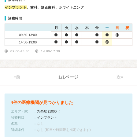
インプラント
、歯科、矯正歯科、ホワイトニング
診療時間
月
火
水
木
金
土
日
祝
09:30-13:00
14:30-19:00
09:00-13:30
14:00-17:30
«前
1/1ページ
次»
4件の医療機関が見つかりました
エリア・駅
九条駅 (1000m)
診療科目
インプラント
名称
なし
詳細条件
なし (曜日や時間帯を指定できます)