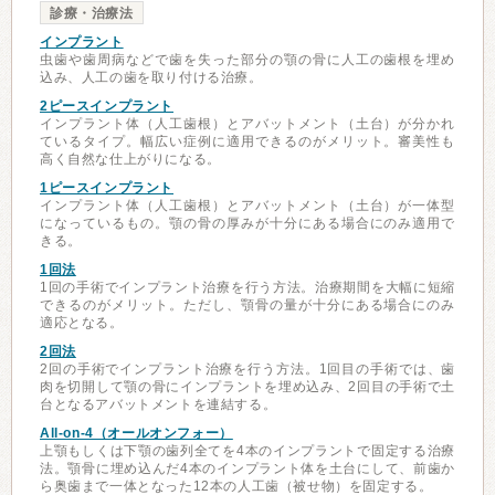
診療・治療法
インプラント
虫歯や歯周病などで歯を失った部分の顎の骨に人工の歯根を埋め
込み、人工の歯を取り付ける治療。
2ピースインプラント
インプラント体（人工歯根）とアバットメント（土台）が分かれ
ているタイプ。幅広い症例に適用できるのがメリット。審美性も
高く自然な仕上がりになる。
1ピースインプラント
インプラント体（人工歯根）とアバットメント（土台）が一体型
になっているもの。顎の骨の厚みが十分にある場合にのみ適用で
きる。
1回法
1回の手術でインプラント治療を行う方法。治療期間を大幅に短縮
できるのがメリット。ただし、顎骨の量が十分にある場合にのみ
適応となる。
2回法
2回の手術でインプラント治療を行う方法。1回目の手術では、歯
肉を切開して顎の骨にインプラントを埋め込み、2回目の手術で土
台となるアバットメントを連結する。
All-on-4（オールオンフォー）
上顎もしくは下顎の歯列全てを4本のインプラントで固定する治療
法。顎骨に埋め込んだ4本のインプラント体を土台にして、前歯か
ら奥歯まで一体となった12本の人工歯（被せ物）を固定する。