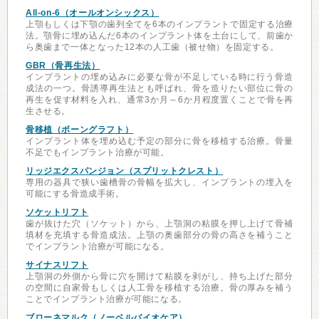
All-on-6（オールオンシックス）
上顎もしくは下顎の歯列全てを6本のインプラントで固定する治療
法。顎骨に埋め込んだ6本のインプラント体を土台にして、前歯か
ら奥歯まで一体となった12本の人工歯（被せ物）を固定する。
GBR（骨再生法）
インプラントの埋め込みに必要な骨が不足している時に行う骨造
成法の一つ。骨誘導再生法とも呼ばれ、骨を造りたい部位に骨の
再生を促す材料を入れ、通常3か月～6か月程度置くことで骨を再
生させる。
骨移植（ボーングラフト）
インプラント体を埋め込む予定の部分に骨を移植する治療。骨量
不足でもインプラント治療が可能。
リッジエクスパンジョン（スプリットクレスト）
専用の器具で狭い歯槽骨の骨幅を拡大し、インプラントの埋入を
可能にする骨造成手術。
ソケットリフト
歯が抜けた穴（ソケット）から、上顎洞の粘膜を押し上げて骨補
填材を充填する骨造成法。上顎の奥歯部分の骨の高さを補うこと
でインプラント治療が可能になる。
サイナスリフト
上顎洞の外側から骨に穴を開けて粘膜を剥がし、持ち上げた部分
の空間に自家骨もしくは人工骨を移植する治療。骨の厚みを補う
ことでインプラント治療が可能になる。
ブローネマルク（ノーベルバイオケア）