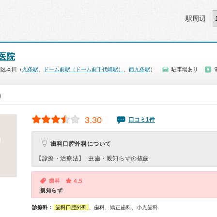
駅周辺
医院
西区本田（
九条駅
、
ドーム前駅（ドーム前千代崎駅）
、
西九条駅
）
駐車場あり
0）
3.30
口コミ1件
歯科口腔外科について
【診療・治療法】
虫歯・親知らずの抜歯
歯科
4.5
親知らず
診療科：
歯科口腔外科
、歯科、矯正歯科、小児歯科