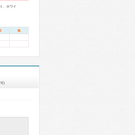
ト、ホワイ
日
祝
可)