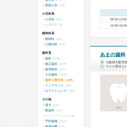
産婦人科
(2件)
小児科系
小児科
09:30-13:00
(9件)
小児外科
(0)
14:30-18:30
精神科系
精神科
(6件)
心療内科
(5件)
歯科系
あまの歯科
歯科
(37件)
大阪府大阪市
矯正歯科
(18件)
マイナ受付 (ス
歯周病科
(2件)
小児歯科
(18件)
歯科口腔外科
(14件)
インプラント
(4件)
ホワイトニング
(3件)
その他
漢方
(2件)
歯科
救急科
(1件)
ペインクリニック
(0)
予防接種
(33件)
健康診断
(3件)