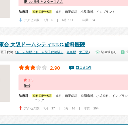
優しい先生とスタッフさん
診療科：
歯科口腔外科
、歯科、矯正歯科、小児歯科、インプラント
アクセス数 7月：
6
| 6月：
11
| 年間：
84
会 大阪ドームシティT.T.C.歯科医院
西区千代崎（
ドーム前駅（ドーム前千代崎駅）
、
九条駅
、
大正駅
）
駐車場あり
2.90
口コミ1件
2.5
微妙
診療科：
歯科口腔外科
、歯科、矯正歯科、歯周病科、小児歯科、インプラン
トニング
アクセス数 7月：
17
| 6月：
16
| 年間：
254