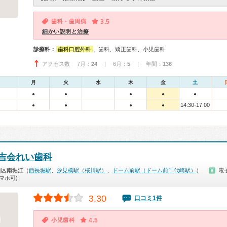
歯科・歯周病
3.5
細かい説明と治療
診療科：
歯科口腔外科
、歯科、矯正歯科、小児歯科
アクセス数 7月：
24
| 6月：
5
| 年間：
136
月
火
水
木
金
土
●
●
●
●
●
14:30-17:00
●
●
●
●
吉会れい歯科
西区南堀江（
西長堀駅
、
汐見橋駅（桜川駅）
、
ドーム前駅（ドーム前千代崎駅）
）
電
マホ可)
3.30
口コミ1件
小児歯科
4.5