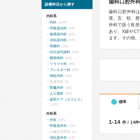
歯科口腔外
診療科目から探す
歯科口腔外科
内科系
茎、舌、頬、唇
内科
(26件)
外科で扱う疾患
呼吸器内科
(3件)
あり、X線やC
循環器内科
(5件)
ます。その他、
消化器内科
(7件)
胃腸科
(3件)
内分泌代謝科
(4件)
糖尿病科
(4件)
リウマチ科
(6件)
アレルギー科
(6件)
神経内科
(3件)
血液内科
(0)
腎臓内科
(1件)
人工透析
(2件)
緩和ケア（ホスピス）
標準
(1件)
外科系
外科
(9件)
1-14
件 / 14
呼吸器外科
(1件)
心臓血管外科
(0)
消化器外科
(2件)