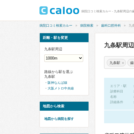
病院口コミ検索カルー - 九条駅周辺の
病院口コミ検索カルー
病院検索
歯科口腔外科
九
距離・駅を変更
九条駅周
九条駅周辺
×
九条駅
歯
路線から駅を選ぶ
九条駅
阪神なんば線
エリア・駅
大阪メトロ中央線
診療科目
名称
詳細条件
地図から検索
地図から病院を探す