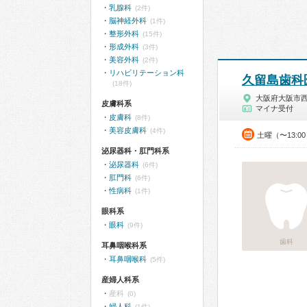
乳腺科
(2件)
脳神経外科
(1件)
整形外科
(15件)
形成外科
(3件)
美容外科
(2件)
リハビリテーション科
久留島歯科
(18件)
大阪府大阪市
皮膚科系
マイナ受付
皮膚科
(8件)
美容皮膚科
(4件)
土曜（〜13:0
泌尿器科・肛門科系
泌尿器科
(6件)
肛門科
(6件)
性病科
(1件)
眼科系
眼科
(9件)
歯科
耳鼻咽喉科系
耳鼻咽喉科
(5件)
産婦人科系
産科
(0)
婦人科
(1件)