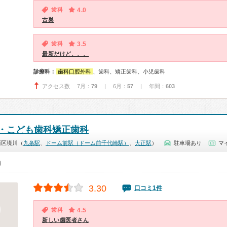
歯科
4.0
古巣
歯科
3.5
最新だけど、、、
診療科：
歯科口腔外科
、歯科、矯正歯科、小児歯科
アクセス数 7月：
79
| 6月：
57
| 年間：
603
・こども歯科矯正歯科
西区境川（
九条駅
、
ドーム前駅（ドーム前千代崎駅）
、
大正駅
）
駐車場あり
マ
0）
3.30
口コミ1件
歯科
4.5
新しい歯医者さん