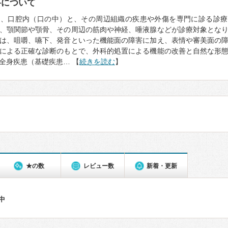
科について
は、口腔内（口の中）と、その周辺組織の疾患や外傷を専門に診る診療
、顎関節や顎骨、その周辺の筋肉や神経、唾液腺などが診療対象とな
は、咀嚼、嚥下、発音といった機能面の障害に加え、表情や審美面の
Tによる正確な診断のもとで、外科的処置による機能の改善と自然な形
全身疾患（基礎疾患… 【
続きを読む
】
★の数
レビュー数
新着・更新
件中