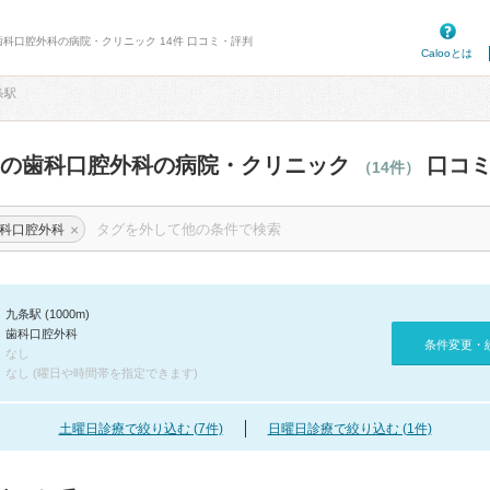
歯科口腔外科の病院・クリニック 14件 口コミ・評判
Calooとは
条駅
辺の歯科口腔外科の病院・クリニック
口コミ
（14件）
×
科口腔外科
九条駅 (1000m)
歯科口腔外科
条件変更・
なし
なし (曜日や時間帯を指定できます)
土曜日診療で絞り込む (7件)
日曜日診療で絞り込む (1件)