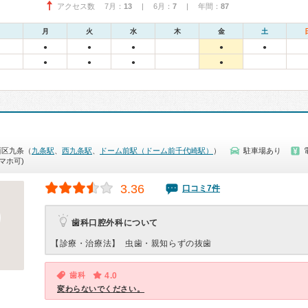
アクセス数 7月：
13
| 6月：
7
| 年間：
87
月
火
水
木
金
土
●
●
●
●
●
●
●
●
●
西区九条（
九条駅
、
西九条駅
、
ドーム前駅（ドーム前千代崎駅）
）
駐車場あり
マホ可)
3.36
口コミ7件
歯科口腔外科について
【診療・治療法】
虫歯・親知らずの抜歯
歯科
4.0
変わらないでください。