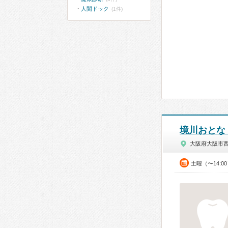
人間ドック
(1件)
境川おとな
大阪府大阪市
土曜（〜14:0