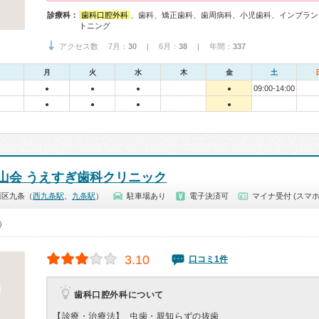
診療科：
歯科口腔外科
、歯科、矯正歯科、歯周病科、小児歯科、インプラン
トニング
アクセス数 7月：
30
| 6月：
38
| 年間：
337
月
火
水
木
金
土
09:00-14:00
●
●
●
●
●
●
●
●
山会 うえすぎ歯科クリニック
西区九条（
西九条駅
、
九条駅
）
駐車場あり
電子決済可
マイナ受付 (スマホ
0）
3.10
口コミ1件
歯科口腔外科について
【診療・治療法】
虫歯・親知らずの抜歯