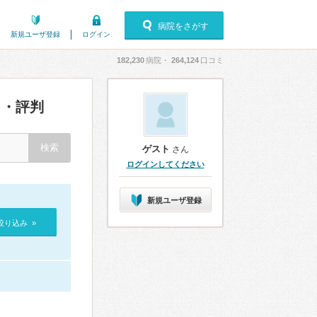
病院をさがす
新規ユーザ登録
ログイン
182,230
病院・
264,124
口コミ
・評判
ゲスト
さん
ログインしてください
新規ユーザ登録
絞り込み »