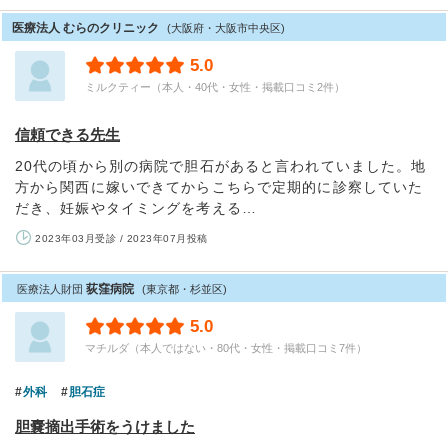
医療法人 むらのクリニック
(大阪府・大阪市中央区)
5.0
ミルクティー（本人・40代・女性・掲載口コミ2件）
信頼できる先生
20代の頃から別の病院で胆石があると言われていました。地
方から関西に嫁いできてからこちらで定期的に診察していた
だき、妊娠やタイミングを考える…
2023年03月受診 / 2023年07月投稿
荻窪病院
医療法人財団
(東京都・杉並区)
5.0
マチルダ（本人ではない・80代・女性・掲載口コミ7件）
外科
胆石症
胆嚢摘出手術をうけました