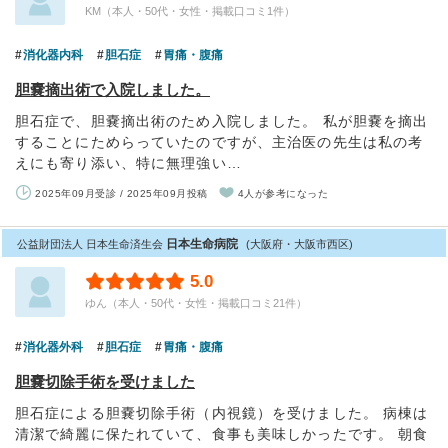
KM（本人・50代・女性・掲載口コミ1件）
消化器内科
胆石症
胃痛・腹痛
胆嚢摘出術で入院しました。
胆石症で、胆嚢摘出術のため入院しました。 私が胆嚢を摘出
することにためらっていたのですが、主治医の先生は私の考
えにも寄り添い、特に無理強い…
2025年09月受診 / 2025年09月投稿
4人が参考になった
日本生命病院
公益財団法人 日本生命済生会
(大阪府・大阪市西区)
5.0
ゆん（本人・50代・女性・掲載口コミ21件）
消化器外科
胆石症
胃痛・腹痛
胆嚢切除手術を受けました
胆石症による胆嚢切除手術（内視鏡）を受けました。 病棟は
清潔で綺麗に保たれていて、食事も美味しかったです。 朝食