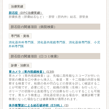
治療実績
胆石症
（DPC治療実績）
胆嚢疾患（胆嚢結石など）・胆管（肝内外）結石、胆管炎
胆石症の関連項目（病院検索）
専門医・資格
消化器外科専門医
、
消化器内視鏡専門医
、
消化器病専門医
、
小児
外科専門医
胆石症の関連項目（口コミ検索）
診療・治療法
胃カメラ（胃内視鏡検査）
(130)
胃カメラ（胃内視鏡検査）は、先端に高性能なスコープが付いた
管状の機器を口や鼻から挿入し、食道・胃・十二指腸の内部を観
察する検査です。粘膜の色や凹凸などの形状を詳しく確認するこ
とが可能です。必要に応じて、組織の採取（生検）を行ったり、
ポリープの切除や止血処理などの治療を行ったりすることも可能
です。胃カメラ検査は、消化器症状がある場合や、健康診断で要
検査になった場合などは健康保険が適用されます。
体外衝撃波による結石破砕術（ESWL）
(1)