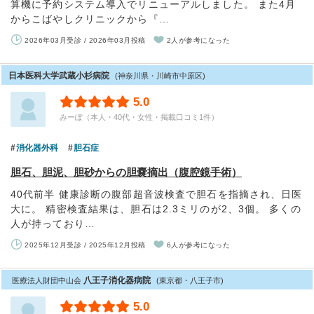
算機に予約システム導入でリニューアルしました。 また4月
からこばやしクリニックから『…
2026年03月受診 / 2026年03月投稿
2人が参考になった
日本医科大学武蔵小杉病院
(神奈川県・川崎市中原区)
5.0
みーぽ（本人・40代・女性・掲載口コミ1件）
消化器外科
胆石症
胆石、胆泥、胆砂からの胆嚢摘出（腹腔鏡手術）
40代前半 健康診断の腹部超音波検査で胆石を指摘され、日医
大に。 精密検査結果は、胆石は2.3ミリのが2、3個。 多くの
人が持っており…
2025年12月受診 / 2025年12月投稿
6人が参考になった
八王子消化器病院
医療法人財団中山会
(東京都・八王子市)
5.0