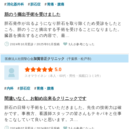
消化器外科
胆石症
胃痛・腹痛
胆のう摘出手術を受けました
胆石発作が出るようになり胆石を取り除くため受診をしたと
ころ、胆のうごと摘出する手術を受けることになりました。
臓器を摘出するとの内容で、最…
2024年10月受診 / 2025年01月投稿
3人が参考になった
加賀谷正クリニック
医療法人社団聖心会
(千葉県・松戸市)
5.0
スオマライネン（本人・60代・男性・掲載口コミ1件）
内科
胆石症
胃痛・腹痛
間違いなく、お勧め出来るクリニックです
胆石の日帰り手術をしていただきました。先生の技術力は確
かです。事務方、看護師スタッフの皆さんもテキパキと仕事
をこなしていて良いと思います。ス…
2024年07月受診 / 2024年07月投稿
5人が参考になった