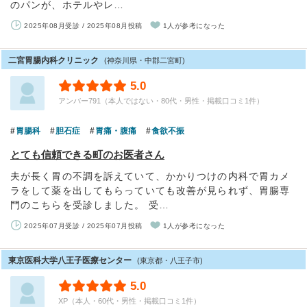
のパンが、ホテルやレ…
2025年08月受診 / 2025年08月投稿
1人が参考になった
二宮胃腸内科クリニック
(神奈川県・中郡二宮町)
5.0
アンバー791（本人ではない・80代・男性・掲載口コミ1件）
胃腸科
胆石症
胃痛・腹痛
食欲不振
とても信頼できる町のお医者さん
夫が長く胃の不調を訴えていて、かかりつけの内科で胃カメ
ラをして薬を出してもらっていても改善が見られず、胃腸専
門のこちらを受診しました。 受…
2025年07月受診 / 2025年07月投稿
1人が参考になった
東京医科大学八王子医療センター
(東京都・八王子市)
5.0
XP（本人・60代・男性・掲載口コミ1件）