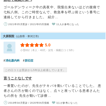
ゴールデンウィーク中の真夜中、我慢出来ないほどの腹痛で
七転八倒。このご時世なんで、救急車を呼ぶ前という番号に
連絡してから行きました。 紹介…
2021年05月受診 / 2021年05月投稿
11人が参考になった
大原医院
(山形県・寒河江市)
5.0
小雪652（本人・40代・女性・掲載口コミ5件）
消化器内科
胆石症
この口コミは受診から5年以上経過しています。
言うことなしです
一番驚いたのが、先生がテキパキ動いていることでした。 患
者さんの方が動くのではなく、点々と座っている患者さんた
ちの所を 先生が動いて診療…
2019年04月受診 / 2020年06月投稿
3人が参考になった