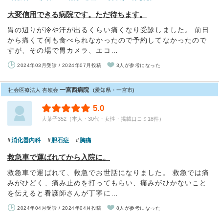
大変信用できる病院です。ただ待ちます。
胃の辺りが冷や汗が出るくらい痛くなり受診しました。 前日
から痛くて何も食べられなかったので予約してなかったので
すが、その場で胃カメラ、エコ…
2024年03月受診 / 2024年07月投稿
3人が参考になった
一宮西病院
社会医療法人 杏嶺会
(愛知県・一宮市)
5.0
大葉子352（本人・30代・女性・掲載口コミ18件）
消化器内科
胆石症
胸痛
救急車で運ばれてから入院に。
救急車で運ばれて、救急でお世話になりました。 救急では痛
みがひどく、痛み止めを打ってもらい、痛みがひかないこと
を伝えると看護師さんが丁寧に…
2024年04月受診 / 2024年04月投稿
8人が参考になった