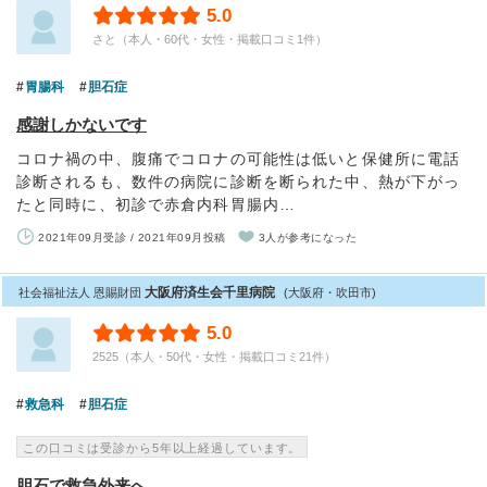
5.0
さと（本人・60代・女性・掲載口コミ1件）
胃腸科
胆石症
感謝しかないです
コロナ禍の中、腹痛でコロナの可能性は低いと保健所に電話
診断されるも、数件の病院に診断を断られた中、熱が下がっ
たと同時に、初診で赤倉内科胃腸内…
2021年09月受診 / 2021年09月投稿
3人が参考になった
大阪府済生会千里病院
社会福祉法人 恩賜財団
(大阪府・吹田市)
5.0
2525（本人・50代・女性・掲載口コミ21件）
救急科
胆石症
この口コミは受診から5年以上経過しています。
胆石で救急外来へ