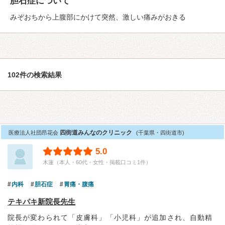
胆石症について
みぞおちから上腹部にかけて突然、激しい痛みがおきる
102件の検索結果
四街道みんなのクリニック
医療法人社団昂花会
(千葉県・四街道市)
5.0
木蓮（本人・60代・女性・掲載口コミ1件）
内科
胆石症
胃痛・腹痛
テキパキ新院長先生
院長が変わられて「皮膚科」「小児科」が追加され、自動精