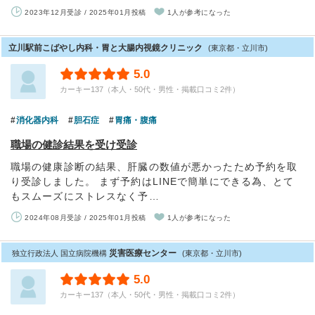
2023年12月受診 / 2025年01月投稿
1人が参考になった
立川駅前こばやし内科・胃と大腸内視鏡クリニック
(東京都・立川市)
5.0
カーキー137（本人・50代・男性・掲載口コミ2件）
消化器内科
胆石症
胃痛・腹痛
職場の健診結果を受け受診
職場の健康診断の結果、肝臓の数値が悪かったため予約を取
り受診しました。 まず予約はLINEで簡単にできる為、とて
もスムーズにストレスなく予…
2024年08月受診 / 2025年01月投稿
1人が参考になった
災害医療センター
独立行政法人 国立病院機構
(東京都・立川市)
5.0
カーキー137（本人・50代・男性・掲載口コミ2件）