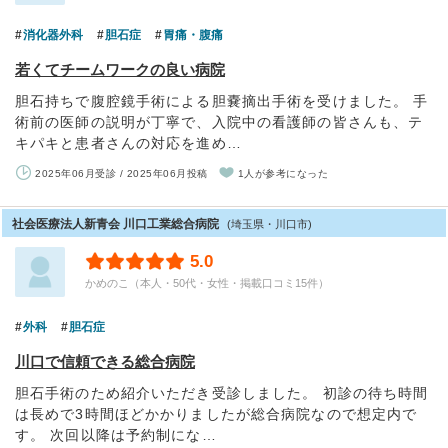
消化器外科
胆石症
胃痛・腹痛
若くてチームワークの良い病院
胆石持ちで腹腔鏡手術による胆嚢摘出手術を受けました。 手
術前の医師の説明が丁寧で、入院中の看護師の皆さんも、テ
キパキと患者さんの対応を進め…
2025年06月受診 / 2025年06月投稿
1人が参考になった
社会医療法人新青会 川口工業総合病院
(埼玉県・川口市)
5.0
かめのこ（本人・50代・女性・掲載口コミ15件）
外科
胆石症
川口で信頼できる総合病院
胆石手術のため紹介いただき受診しました。 初診の待ち時間
は長めで3時間ほどかかりましたが総合病院なので想定内で
す。 次回以降は予約制にな…