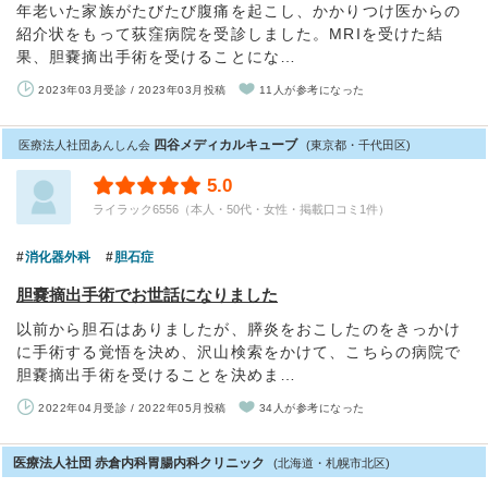
年老いた家族がたびたび腹痛を起こし、かかりつけ医からの
紹介状をもって荻窪病院を受診しました。MRIを受けた結
果、胆嚢摘出手術を受けることにな…
2023年03月受診 / 2023年03月投稿
11人が参考になった
四谷メディカルキューブ
医療法人社団あんしん会
(東京都・千代田区)
5.0
ライラック6556（本人・50代・女性・掲載口コミ1件）
消化器外科
胆石症
胆嚢摘出手術でお世話になりました
以前から胆石はありましたが、膵炎をおこしたのをきっかけ
に手術する覚悟を決め、沢山検索をかけて、こちらの病院で
胆嚢摘出手術を受けることを決めま…
2022年04月受診 / 2022年05月投稿
34人が参考になった
医療法人社団 赤倉内科胃腸内科クリニック
(北海道・札幌市北区)