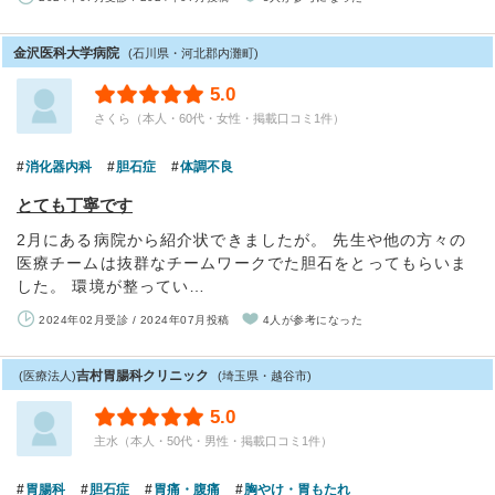
金沢医科大学病院
(石川県・河北郡内灘町)
5.0
さくら（本人・60代・女性・掲載口コミ1件）
消化器内科
胆石症
体調不良
とても丁寧です
2月にある病院から紹介状できましたが。 先生や他の方々の
医療チームは抜群なチームワークでた胆石をとってもらいま
した。 環境が整ってい…
2024年02月受診 / 2024年07月投稿
4人が参考になった
吉村胃腸科クリニック
(医療法人)
(埼玉県・越谷市)
5.0
主水（本人・50代・男性・掲載口コミ1件）
胃腸科
胆石症
胃痛・腹痛
胸やけ・胃もたれ