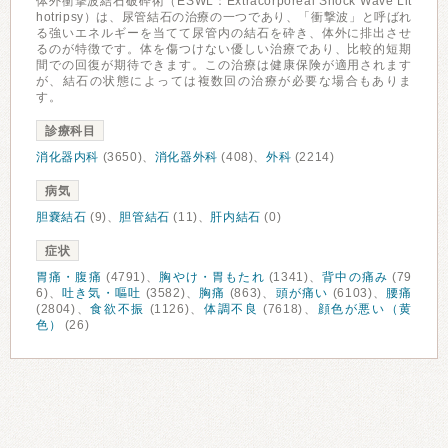
体外衝撃波結石破砕術（ESWL：Extracorporeal Shock Wave Lit
hotripsy）は、尿管結石の治療の一つであり、「衝撃波」と呼ばれ
る強いエネルギーを当てて尿管内の結石を砕き、体外に排出させ
るのが特徴です。体を傷つけない優しい治療であり、比較的短期
間での回復が期待できます。この治療は健康保険が適用されます
が、結石の状態によっては複数回の治療が必要な場合もありま
す。
診療科目
消化器内科
(3650)、
消化器外科
(408)、
外科
(2214)
病気
胆嚢結石
(9)、
胆管結石
(11)、
肝内結石
(0)
症状
胃痛・腹痛
(4791)、
胸やけ・胃もたれ
(1341)、
背中の痛み
(79
6)、
吐き気・嘔吐
(3582)、
胸痛
(863)、
頭が痛い
(6103)、
腰痛
(2804)、
食欲不振
(1126)、
体調不良
(7618)、
顔色が悪い（黄
色）
(26)