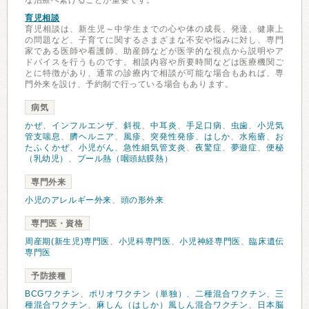
な治療へ繋げることが重要です。
育児相談
育児相談は、新生児～中学生までの心や体の成長、発達、健康上
の問題など、子育てに関するさまざまな不安や悩みに対し、専門
家である医師や看護師、助産師などが医学的な視点から説明やア
ドバイスを行うものです。相談内容や所要時間などは医療機関ご
とに特徴があり、通常の診療内で相談が可能な場合もあれば、専
門外来を設け、予約制で行っている場合もあります。
病気
かぜ
、
インフルエンザ
、
斜視
、
中耳炎
、
手足口病
、
虫歯
、
小児気
管支喘息
、
臍ヘルニア
、
風疹
、
突発性発疹
、
はしか
、
水疱瘡
、
お
たふくかぜ
、
小児がん
、
急性細気管支炎
、
夜驚症
、
夢遊症
、
便秘
（乳幼児）
、
プール熱（咽頭結膜熱）
専門外来
小児のアレルギー外来
、
頭の形外来
専門医・資格
周産期(新生児)専門医
、
小児科専門医
、
小児神経専門医
、
臨床遺伝
専門医
予防接種
BCGワクチン
、
ポリオワクチン（単独）
、
二種混合ワクチン
、
三
種混合ワクチン
、
麻しん（はしか）風しん混合ワクチン
、
日本脳