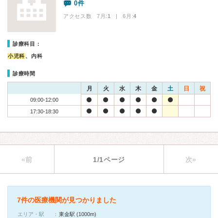
0件
アクセス数 7月:
1
| 6月:
4
診療科目：
小児科
、内科
診療時間
月
火
水
木
金
土
日
祝
09:00-12:00
17:30-18:30
«前
1/1ページ
次»
7件の医療機関が見つかりました
エリア・駅
東金駅 (1000m)