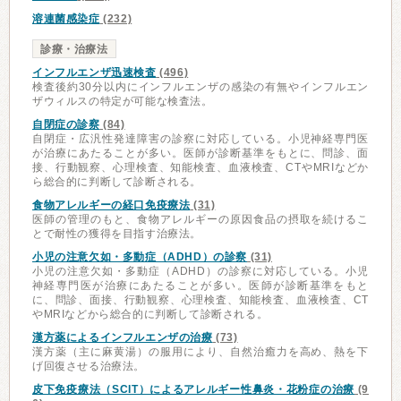
溶連菌感染症
(232)
診療・治療法
インフルエンザ迅速検査
(496)
検査後約30分以内にインフルエンザの感染の有無やインフルエン
ザウィルスの特定が可能な検査法。
自閉症の診察
(84)
自閉症・広汎性発達障害の診察に対応している。小児神経専門医
が治療にあたることが多い。医師が診断基準をもとに、問診、面
接、行動観察、心理検査、知能検査、血液検査、CTやMRIなどか
ら総合的に判断して診断される。
食物アレルギーの経口免疫療法
(31)
医師の管理のもと、食物アレルギーの原因食品の摂取を続けるこ
とで耐性の獲得を目指す治療法。
小児の注意欠如・多動症（ADHD）の診察
(31)
小児の注意欠如・多動症（ADHD）の診察に対応している。小児
神経専門医が治療にあたることが多い。医師が診断基準をもと
に、問診、面接、行動観察、心理検査、知能検査、血液検査、CT
やMRIなどから総合的に判断して診断される。
漢方薬によるインフルエンザの治療
(73)
漢方薬（主に麻黄湯）の服用により、自然治癒力を高め、熱を下
げ回復させる治療法。
皮下免疫療法（SCIT）によるアレルギー性鼻炎・花粉症の治療
(9