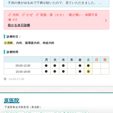
子供の便がゆるめで下痢が続いたので、見ていただきました。 初めて利用しました。周りの評判がよく、土日も午前中診察していただけて とても助かります。日曜日は休診の病院が多い中、特に小児科が受診 で
内科
かぜ
発熱・咳（セキ）・喉が痛い・体調不良
4.5
助かる休日診療
診療科目：
小児科
、内科、循環器内科、神経内科
診療時間
月
火
水
木
金
土
日
祝
09:00-12:00
15:00-18:00
14:00-17:00
原医院
千葉県東金市東新宿（東金駅）