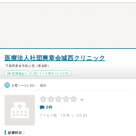
医療法人社団爽章会城西クリニック
千葉県東金市南上宿（東金駅）
駐車場あり
マイナ受付
(スマホ可)
土曜（〜11:30）・祝日
－
0件
アクセス数 7月:
9
| 6月:
21
診療科目：