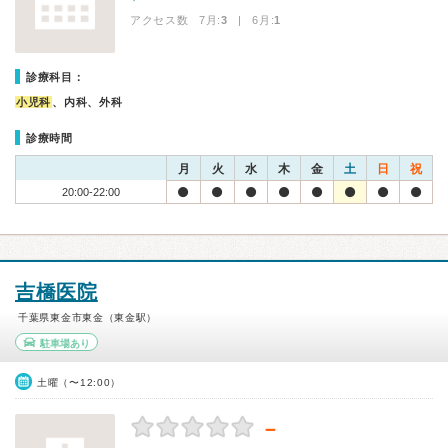
アクセス数 7月:
3
| 6月:
1
診療科目：
小児科
、内科、外科
診療時間
月
火
水
木
金
土
日
祝
20:00-22:00
吉橋医院
千葉県東金市東金（東金駅）
駐車場あり
土曜（〜12:00）
－