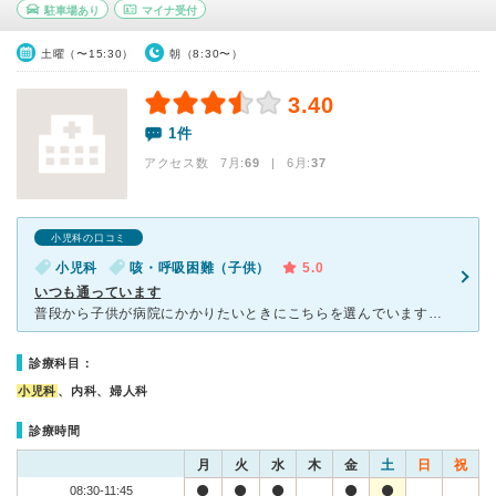
駐車場あり
マイナ受付
土曜（〜15:30）
朝（8:30〜）
3.40
1件
アクセス数 7月:
69
| 6月:
37
小児科の口コミ
小児科
咳・呼吸困難（子供）
5.0
いつも通っています
普段から子供が病院にかかりたいときにこちらを選んでいます。 先生も看護師さんも優しく、子供も安心して通えています。 待ち時間も長くなく、すごく混んでいるというときに今のところ当たっていない
診療科目：
小児科
、内科、婦人科
診療時間
月
火
水
木
金
土
日
祝
08:30-11:45