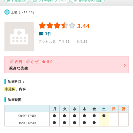
駐車場あり
マイナ受付
(スマホ可)
電子処方せん対応
土曜（〜12:00）
3.44
1件
アクセス数 7月:
23
| 6月:
29
内科
かぜ
5.0
親身な先生
診療科目：
小児科
、内科
診療時間
月
火
水
木
金
土
日
祝
09:00-12:00
15:00-18:30