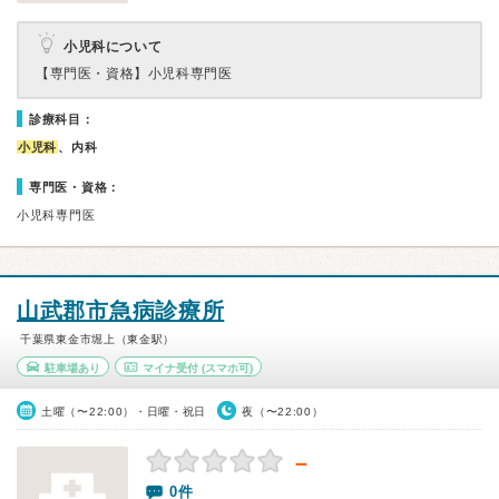
小児科について
【専門医・資格】
小児科専門医
診療科目：
小児科
、内科
専門医・資格：
小児科専門医
山武郡市急病診療所
千葉県東金市堀上（東金駅）
駐車場あり
マイナ受付
(スマホ可)
土曜（〜22:00）・日曜・祝日
夜（〜22:00）
－
0件