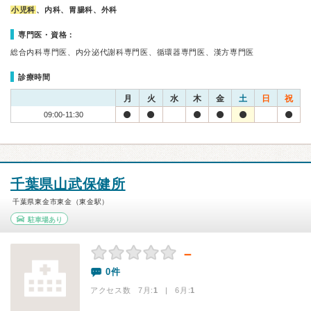
小児科
、内科、胃腸科、外科
専門医・資格：
総合内科専門医、内分泌代謝科専門医、循環器専門医、漢方専門医
診療時間
月
火
水
木
金
土
日
祝
09:00-11:30
千葉県山武保健所
千葉県東金市東金（東金駅）
駐車場あり
－
0件
アクセス数 7月:
1
| 6月:
1