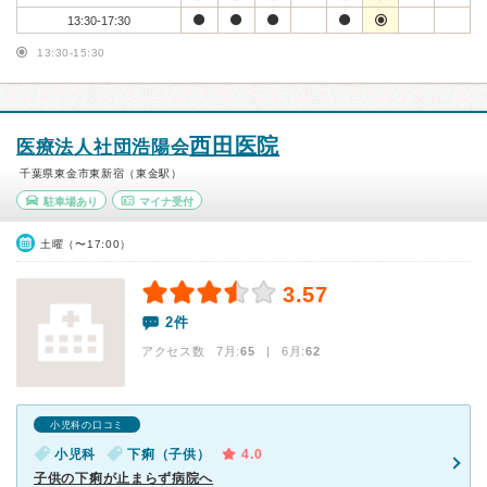
13:30-17:30
13:30-15:30
西田医院
医療法人社団浩陽会
千葉県東金市東新宿（東金駅）
駐車場あり
マイナ受付
土曜（〜17:00）
3.57
2件
アクセス数 7月:
65
| 6月:
62
小児科の口コミ
小児科
下痢（子供）
4.0
子供の下痢が止まらず病院へ