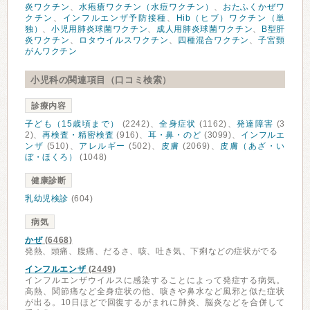
炎ワクチン
、
水疱瘡ワクチン（水痘ワクチン）
、
おたふくかぜワ
クチン
、
インフルエンザ予防接種
、
Hib（ヒブ）ワクチン（単
独）
、
小児用肺炎球菌ワクチン
、
成人用肺炎球菌ワクチン
、
B型肝
炎ワクチン
、
ロタウイルスワクチン
、
四種混合ワクチン
、
子宮頸
がんワクチン
小児科の関連項目（口コミ検索）
診療内容
子ども（15歳頃まで）
(2242)、
全身症状
(1162)、
発達障害
(3
2)、
再検査・精密検査
(916)、
耳・鼻・のど
(3099)、
インフルエ
ンザ
(510)、
アレルギー
(502)、
皮膚
(2069)、
皮膚（あざ・い
ぼ・ほくろ）
(1048)
健康診断
乳幼児検診
(604)
病気
かぜ
(6468)
発熱、頭痛、腹痛、だるさ、咳、吐き気、下痢などの症状がでる
インフルエンザ
(2449)
インフルエンザウイルスに感染することによって発症する病気。
高熱、関節痛など全身症状の他、咳きや鼻水など風邪と似た症状
が出る。10日ほどで回復するがまれに肺炎、脳炎などを合併して