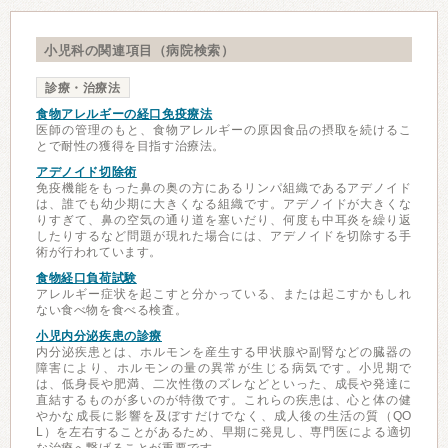
小児科の関連項目（病院検索）
診療・治療法
食物アレルギーの経口免疫療法
医師の管理のもと、食物アレルギーの原因食品の摂取を続けるこ
とで耐性の獲得を目指す治療法。
アデノイド切除術
免疫機能をもった鼻の奥の方にあるリンパ組織であるアデノイド
は、誰でも幼少期に大きくなる組織です。アデノイドが大きくな
りすぎて、鼻の空気の通り道を塞いだり、何度も中耳炎を繰り返
したりするなど問題が現れた場合には、アデノイドを切除する手
術が行われています。
食物経口負荷試験
アレルギー症状を起こすと分かっている、または起こすかもしれ
ない食べ物を食べる検査。
小児内分泌疾患の診療
内分泌疾患とは、ホルモンを産生する甲状腺や副腎などの臓器の
障害により、ホルモンの量の異常が生じる病気です。小児期で
は、低身長や肥満、二次性徴のズレなどといった、成長や発達に
直結するものが多いのが特徴です。これらの疾患は、心と体の健
やかな成長に影響を及ぼすだけでなく、成人後の生活の質（QO
L）を左右することがあるため、早期に発見し、専門医による適切