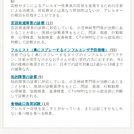
6)
花粉やダニによるアレルギー性鼻炎の症状を改善するための注射
による治療法。対症療法とは異なり即効性はないが、アレルギー
の根治を目指すことができる。
言語発達障害の診察
(13)
言語発達障害の診察に対応している。小児神経専門医が治療にあ
たることが多い。医師が診断基準をもとに、問診、面接、行動観
察、心理検査、知能検査、血液検査、CTやMRIなどから総合的に
判断して診断される。
フルミスト（鼻にスプレーするインフルエンザ予防接種）
(55)
注射ではなく鼻にスプレーするタイプのインフルエンザワクチ
ン。注射が苦手な小さなお子さんや若い世代の方におすすめ。年1
回の接種が推奨されており、日本での認可対象は2歳から18歳まで
の健康な方。
知的障害の診察
(9)
知的障害の診察に対応している。小児神経専門医が治療にあたる
ことが多い。医師が診断基準をもとに、問診、面接、行動観察、
心理検査、知能検査、血液検査、CTやMRIなどから総合的に判断
して診断される。
食物経口負荷試験
(14)
アレルギー症状を起こすと分かっている、または起こすかもしれ
ない食べ物を食べる検査。