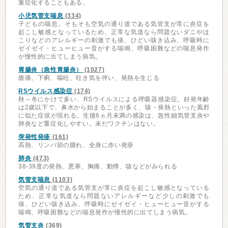
重症化することもある。
小児気管支喘息
(334)
子どもの喘息。そもそも空気の通り道である気管支が常に炎症を
起こし敏感となっているため、正常な気道なら問題ないダニやほ
こりなどのアレルギーの刺激でも痰、ひどい咳き込み、呼吸時に
ゼイゼイ・ヒューヒュー音がする喘鳴、呼吸困難などの喘息発作
が慢性的に出てしまう病気。
胃腸炎（急性胃腸炎）
(1027)
腹痛、下痢、嘔吐、吐き気を伴い、発熱を生じる
RSウイルス感染症
(174)
秋～冬にかけて多い、RSウイルスによる呼吸器感染症。好発年齢
は2歳以下で、鼻水から始まることが多く、咳・発熱といった風邪
に似た症状が現れる。生後6ヵ月未満の感染は、急性細気管支炎や
肺炎など重症化しやすい。未だワクチンはない。
突発性発疹
(161)
高熱、リンパ節の腫れ、全身に赤い発疹
肺炎
(473)
38-39度の発熱、悪寒、胸痛、動悸、咳などがみられる
気管支喘息
(1103)
空気の通り道である気管支が常に炎症を起こし敏感となっている
ため、正常な気道なら問題ないアレルギーなど少しの刺激でも
痰、ひどい咳き込み、呼吸時にゼイゼイ・ヒューヒュー音がする
喘鳴、呼吸困難などの喘息発作が慢性的に出てしまう病気。
気管支炎
(369)