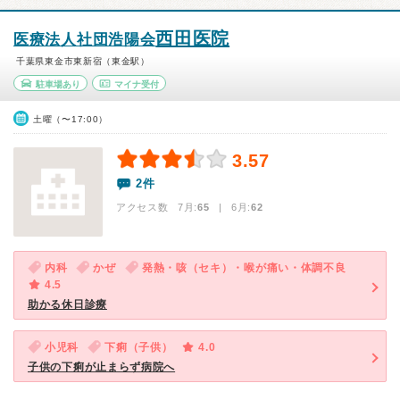
西田医院
医療法人社団浩陽会
千葉県東金市東新宿（東金駅）
駐車場あり
マイナ受付
土曜（〜17:00）
3.57
2件
アクセス数 7月:
65
| 6月:
62
内科
かぜ
発熱・咳（セキ）・喉が痛い・体調不良
4.5
助かる休日診療
小児科
下痢（子供）
4.0
子供の下痢が止まらず病院へ