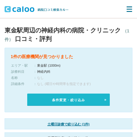
東金駅周辺の神経内科の病院・クリニック
（1
口コミ・評判
件）
1件の医療機関が見つかりました
エリア・駅
東金駅 (1000m)
診療科目
神経内科
名称
なし
詳細条件
なし (曜日や時間帯を指定できます)
条件変更・絞り込み
土曜日診療で絞り込む (1件)