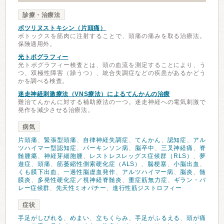
診療・治療法
ボツリヌストキシン（片頭痛）
ボトックスを筋肉に注射することで、頭痛の痛みを取る治療法。
保険適用外。
光トポグラフィー
光トポグラフィー検査とは、頭の血流を測定することにより、う
つ、双極性障害（躁うつ）、統合失調症などの疾患があるかどう
かを調べる検査。
迷走神経刺激療法（VNS療法）によるてんかんの治療
難治てんかんに対する補助療法の一つ。迷走神経への電気刺激で
発作を減少させる治療法。
病気
片頭痛
、
緊張型頭痛
、
自律神経失調症
、
てんかん
、
認知症
、
アル
ツハイマー型認知症
、
パーキンソン病
、
脳卒中
、
三叉神経痛
、
脊
髄腫瘍
、
神経芽細胞腫
、
レストレスレッグス症候群（RLS）
、
夢
遊症
、
頭痛
、
筋萎縮性側索硬化症（ALS）
、
脳梗塞
、
小脳出血
、
くも膜下出血
、
一過性脳虚血発作
、
アルツハイマー病
、
脳炎
、
髄
膜炎
、
多発性硬化症／視神経脊髄炎
、
重症筋無力症
、
ギラン・バ
レー症候群
、
先天性ミオパチー
、
進行性筋ジストロフィー
症状
手足がしびれる
、
めまい
、
立ちくらみ
、
手足がふるえる
、
頭が痛