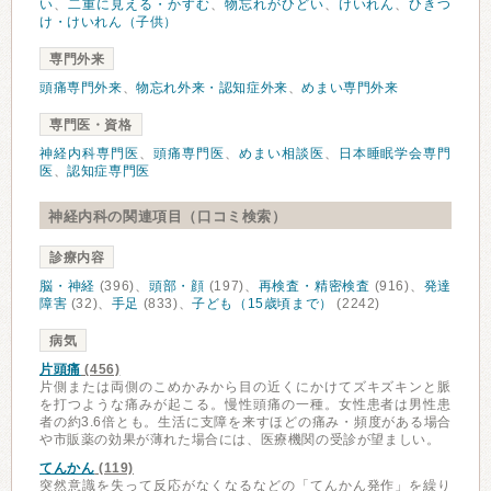
い
、
二重に見える・かすむ
、
物忘れがひどい
、
けいれん
、
ひきつ
け・けいれん（子供）
専門外来
頭痛専門外来
、
物忘れ外来・認知症外来
、
めまい専門外来
専門医・資格
神経内科専門医
、
頭痛専門医
、
めまい相談医
、
日本睡眠学会専門
医
、
認知症専門医
神経内科の関連項目（口コミ検索）
診療内容
脳・神経
(396)、
頭部・顔
(197)、
再検査・精密検査
(916)、
発達
障害
(32)、
手足
(833)、
子ども（15歳頃まで）
(2242)
病気
片頭痛
(456)
片側または両側のこめかみから目の近くにかけてズキズキンと脈
を打つような痛みが起こる。慢性頭痛の一種。女性患者は男性患
者の約3.6倍とも。生活に支障を来すほどの痛み・頻度がある場合
や市販薬の効果が薄れた場合には、医療機関の受診が望ましい。
てんかん
(119)
突然意識を失って反応がなくなるなどの「てんかん発作」を繰り