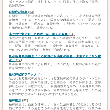
ボトックスを筋肉に注射することで、頭痛の痛みを取る治療法。
保険適用外。
自閉症の診察
(84)
自閉症・広汎性発達障害の診察に対応している。小児神経専門医
が治療にあたることが多い。医師が診断基準をもとに、問診、面
接、行動観察、心理検査、知能検査、血液検査、CTやMRIなどか
ら総合的に判断して診断される。
小児の注意欠如・多動症（ADHD）の診察
(31)
小児の注意欠如・多動症（ADHD）の診察に対応している。小児
神経専門医が治療にあたることが多い。医師が診断基準をもと
に、問診、面接、行動観察、心理検査、知能検査、血液検査、CT
やMRIなどから総合的に判断して診断される。
血小板凝集能検査による抗血小板薬量の調整（少量アスピリン療
法）
(12)
血小板凝集能装置により検査し、個人にあった抗血小板薬の処方
量を調整する方法。
星状神経節ブロック
(5)
喉元にある星状神経節といわれる交換神経の集まるポイントに麻
酔薬を注射し、痛みの原因となる神経を一時的に麻痺させ、交感
神経を緩める治療法である。 自然治癒力を高め、上半身全般の痛
みをブロックする効果がある。内耳や脳の血流を良くするので突
発性難聴など痛みの伴わない疾患にも効果がある。
精神療法
(82)
精神療法は、薬剤を使用せず、おもに治療者との対話による心理
的なアプローチを通じて心の不調を改善する治療です。複数の手