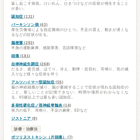
返し起こす病気。けいれん、ひきつけなどの症状が発生すること
が多い。
認知症
(131)
パーキンソン病
(43)
厚生労働省による指定難病のひとつ。手足の震え、動きが遅くな
るなどの症状が出る。
脳梗塞
(293)
半身の運動麻痺、感覚障害、言語障害など
頭痛
(181)
自律神経失調症
(268)
だるさ、疲労感、ほてり、冷え、動悸・息切れ、耳鳴り、気の滅
入りなど様々な症状を伴う
アルツハイマー型認知症
(55)
脳の神経細胞が減り、脳が萎縮することで症状が現れる認知症の
こと。新しいことが記憶できない、時間や場所がわからなくな
る。65歳以上では最も多い認知症。
多発性硬化症／視神経脊髄炎
(14)
視力の低下、耳鳴り、手足の麻痺、EDなど
ジストニア
(9)
診療・治療法
ボツリヌストキシン（片頭痛）
(7)