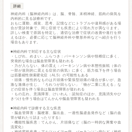
詳細
神経内科（脳神経内科）は、脳、脊髄、末梢神経、筋肉の病気を
内科的に見る診療科です。
おもに運動、感覚、思考、記憶などにトラブルや違和感がある場
合が受診対象で、同じ症状でも疾患により現れ方が異なります。
詳しい検査で原因を特定し、適切な治療で症状の改善や進行を抑
えるほか、必要に応じて脳神経外科や整形外科などへ紹介を行う
場合もあります。
■神経内科で対応する主な症状
・しびれ、めまい、ふらつき：パーキンソン病や頸椎症に多く、
突発的な場合は脳血管障害も疑われる
・力が入らない、体の震え：パーキンソン病や本態性振戦（体の
一部が規則的に震える症状の病気）に多く、筋力低下を伴う場合
は筋萎縮性側索硬化症（ALS）の可能性もある
・頭痛：慢性的なものは片頭痛や緊張型頭痛の場合が多いが、急
激な激痛が生じ、「ろれつが回らない」「物が二重に見える」な
どの症状を伴う場合は脳血管障害が疑われる
・もの忘れ、意識障害、けいれん：認知症のほか、意識消失やひ
きつけを伴う場合はてんかんや脳血管障害も疑われる
■神経内科で診療する主な疾患
・脳血管障害：脳梗塞、脳出血、一過性脳虚血発作など（脳の血
管が破れたり詰まったりする）
・機能性脳疾患：てんかん、片頭痛など（脳の一時的な興奮や血
流変化）
・神経変性疾患：アルツハイマー病、パーキンソン病など（神経