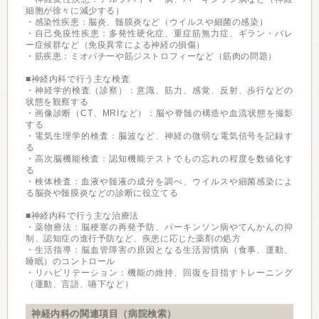
細胞が徐々に減少する）
・感染性疾患：脳炎、髄膜炎など（ウイルスや細菌の感染）
・自己免疫性疾患：多発性硬化症、重症筋無力症、ギラン・バレ
ー症候群など（免疫異常による神経の損傷）
・筋疾患：ミオパチーや筋ジストロフィーなど（筋肉の問題）
■神経内科で行う主な検査
・神経学的検査（診察）：意識、筋力、感覚、反射、歩行などの
状態を観察する
・画像診断（CT、MRIなど）：脳や脊髄の構造や血流状態を撮影
する
・電気生理学的検査：脳波など、神経の微弱な電気信号を記録す
る
・高次脳機能検査：認知機能テストでもの忘れの程度を数値化す
る
・検体検査：血液や髄液の成分を調べ、ウイルスや細菌感染によ
る脳炎や髄膜炎などの診断に役立てる
■神経内科で行う主な治療法
・薬物療法：脳梗塞の再発予防、パーキンソン病やてんかんの抑
制、認知症の進行予防など、疾患に応じた薬剤の処方
・生活指導：脳血管障害の原因となる生活習慣病（食事、運動、
睡眠）のコントロール
・リハビリテーション：機能の維持、回復を目指すトレーニング
（運動、言語、嚥下など）
神経内科の関連項目（病院検索）