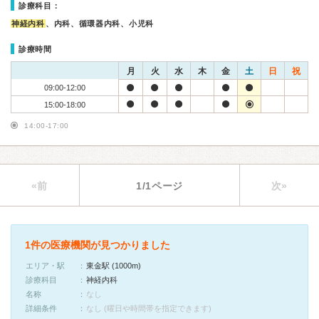
診療科目：
神経内科
、内科、循環器内科、小児科
診療時間
月
火
水
木
金
土
日
祝
09:00-12:00
15:00-18:00
14:00-17:00
«前
1/1ページ
次»
1件の医療機関が見つかりました
エリア・駅
東金駅 (1000m)
診療科目
神経内科
名称
なし
詳細条件
なし (曜日や時間帯を指定できます)