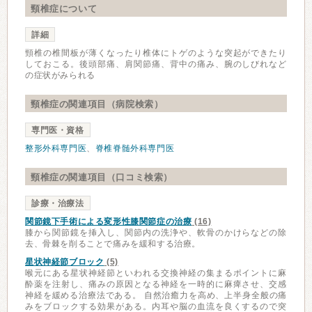
頸椎症について
詳細
頸椎の椎間板が薄くなったり椎体にトゲのような突起ができたり
しておこる。後頭部痛、肩関節痛、背中の痛み、腕のしびれなど
の症状がみられる
頸椎症の関連項目（病院検索）
専門医・資格
整形外科専門医
、
脊椎脊髄外科専門医
頸椎症の関連項目（口コミ検索）
診療・治療法
関節鏡下手術による変形性膝関節症の治療
(16)
膝から関節鏡を挿入し、関節内の洗浄や、軟骨のかけらなどの除
去、骨棘を削ることで痛みを緩和する治療。
星状神経節ブロック
(5)
喉元にある星状神経節といわれる交換神経の集まるポイントに麻
酔薬を注射し、痛みの原因となる神経を一時的に麻痺させ、交感
神経を緩める治療法である。 自然治癒力を高め、上半身全般の痛
みをブロックする効果がある。内耳や脳の血流を良くするので突