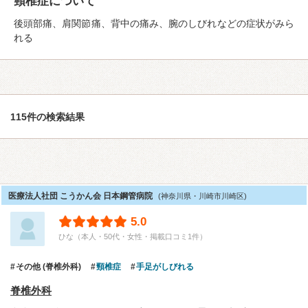
頸椎症について
後頭部痛、肩関節痛、背中の痛み、腕のしびれなどの症状がみら
れる
115件の検索結果
医療法人社団 こうかん会 日本鋼管病院
(神奈川県・川崎市川崎区)
5.0
ひな（本人・50代・女性・掲載口コミ1件）
その他 (脊椎外科)
頸椎症
手足がしびれる
脊椎外科