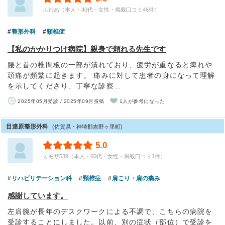
ふれあ（本人・40代・女性・掲載口コミ46件）
整形外科
頸椎症
【私のかかりつけ病院】親身で頼れる先生です
腰と首の椎間板の一部が潰れており、疲労が重なると痺れや
頭痛が頻繁に起きます。 痛みに対して患者の身になって理解
を示してくださり、丁寧な診察…
2025年05月受診 / 2025年09月投稿
1人が参考になった
目達原整形外科
(佐賀県・神埼郡吉野ヶ里町)
5.0
ミモザ539（本人・60代・女性・掲載口コミ1件）
リハビリテーション科
頸椎症
肩こり・肩の痛み
感謝しています。
左肩腕が長年のデスクワークによる不調で、こちらの病院を
受診することにしました。以前、別の症状（部位）で受診を