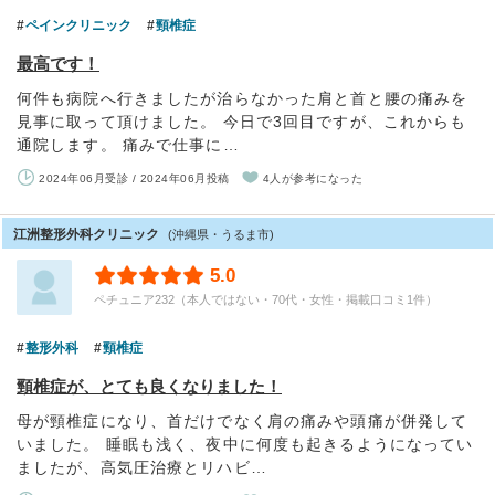
ペインクリニック
頸椎症
最高です！
何件も病院へ行きましたが治らなかった肩と首と腰の痛みを
見事に取って頂けました。 今日で3回目ですが、これからも
通院します。 痛みで仕事に…
2024年06月受診 / 2024年06月投稿
4人が参考になった
江洲整形外科クリニック
(沖縄県・うるま市)
5.0
ペチュニア232（本人ではない・70代・女性・掲載口コミ1件）
整形外科
頸椎症
頸椎症が、とても良くなりました！
母が頸椎症になり、首だけでなく肩の痛みや頭痛が併発して
いました。 睡眠も浅く、夜中に何度も起きるようになってい
ましたが、高気圧治療とリハビ…