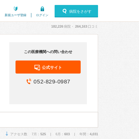
病院をさがす
新規ユーザ登録
ログイン
182,226
病院・
264,163
口コミ
この医療機関への問い合わせ
公式サイト
052-829-0987
アクセス数 7月：
525
| 6月：
603
| 年間：
4,031