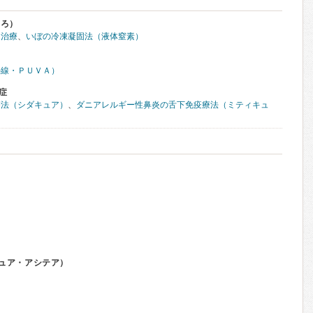
くろ）
ー治療
、
いぼの冷凍凝固法（液体窒素）
外線・ＰＵＶＡ）
症
療法（シダキュア）
、
ダニアレルギー性鼻炎の舌下免疫療法（ミティキュ
ュア・アシテア）