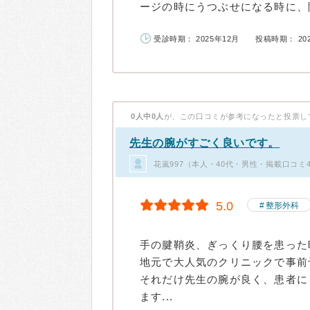
ージの時にうつぶせになる時に、隣
受診時期： 2025年12月
投稿時期： 20
0人中0人
が、この口コミが参考になったと投票し
先生の腕がすごく良いです。
花嵐997（本人・40代・男性・掲載口コミ
5.0
整形外科
手の腱鞘炎、ぎっくり腰を患った
地元で大人気のクリニックで事前
それだけ先生の腕が良く、患者に
ます...