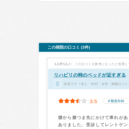
この病院の口コミ (3件)
1人中1人
が、この口コミが参考になったと投票し
リハビリの時のベッドが近すぎる
抹茶ラテ（本人・50代・女性・掲載口コミ
3.5
整形外科
腰から膝つま先にかけて痺れがあ
ありました。受診してレントゲン