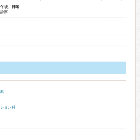
曜午後、日曜
み診察
ー科
ーション科