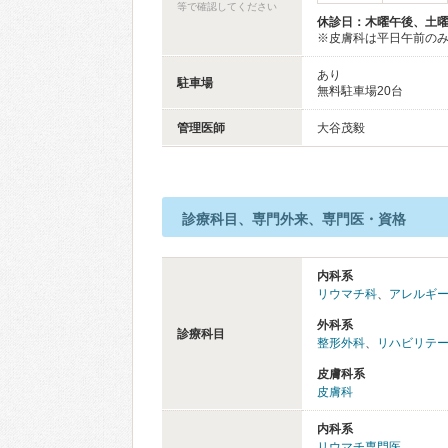
等で確認してください
休診日：木曜午後、土
※皮膚科は平日午前の
あり
駐車場
無料駐車場20台
管理医師
大谷茂毅
診療科目、専門外来、専門医・資格
内科系
リウマチ科
、
アレルギ
外科系
診療科目
整形外科
、
リハビリテ
皮膚科系
皮膚科
内科系
リウマチ専門医