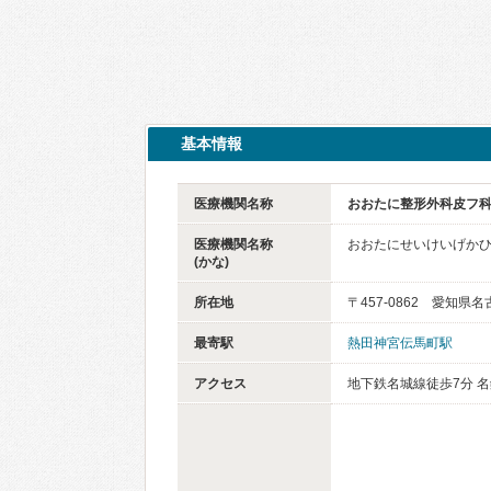
基本情報
医療機関名称
おおたに整形外科皮フ
医療機関名称
おおたにせいけいげか
(かな)
所在地
〒457-0862 愛知県名
最寄駅
熱田神宮伝馬町駅
アクセス
地下鉄名城線徒歩7分 