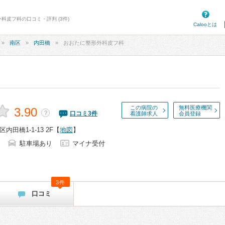
科皮フ科の口コミ・評判 (3件)
Calooとは
南区
内田橋
おおたに整形外科皮フ科
この病院の
無料医療機関
3.90
？
口コミ
3
件
看護師求人
会員登録
田橋1-1-13 2F
【
地図
】
駐車場あり
マイナ受付
3件
口コミ