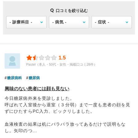
口コミを絞り込む
1.5
Pastel（本人・50代・女性・掲載口コミ28件）
糖尿病科
糖尿病
興味のない患者には顔も見ない
今日糖尿病外来を受診しました。
呼ばれて入室後から退室（３分弱）まで一度も患者の顔を見
ずにひたすらPC入力、ビックリしました。
血液検査の結果は机にバラバラ放ってあるだけで説明もな
し。矢印のつ...