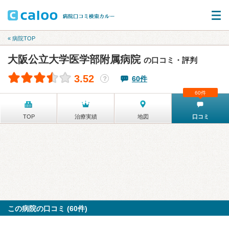
« 病院TOP
大阪公立大学医学部附属病院
の口コミ・評判
3.52
60件
？
60件
TOP
治療実績
地図
口コミ
この病院の口コミ (60件)