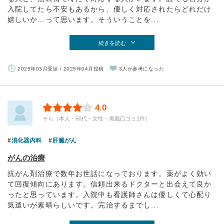
入院してたら不安もあるから、優しく対応されたらどれだけ
嬉しいか…って思います。そういうことを...
続きを読む
2025年03月受診 / 2025年04月投稿
3人が参考になった
4.0
そら（本人・60代・女性・掲載口コミ1件）
消化器内科
肝臓がん
がんの治療
抗がん剤治療で数年お世話になっております。薬がよく効い
て回復傾向にあります。信頼出来るドクターと出会えて良か
ったと思っています。入院中も看護師さんは優しくて心配り
気遣いが素晴らしいです。完治するまでし...