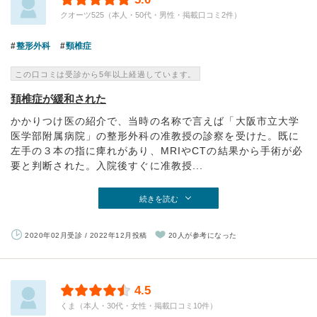
クオーツ525（本人・50代・男性・掲載口コミ2件）
整形外科
頸椎症
この口コミは受診から5年以上経過しています。
頚椎症が緩和された
かかりつけ医の紹介で、当時の名称で言えば「大阪市立大学
医学部附属病院」の整形外科の准教授の診察を受けた。既に
左手の３本の指に痺れがあり、MRIやCTの結果から手術が必
要と判断された。入院後すぐに准教授...
続きを読む
2020年02月受診 / 2022年12月投稿
20人が参考になった
4.5
くま（本人・30代・女性・掲載口コミ10件）