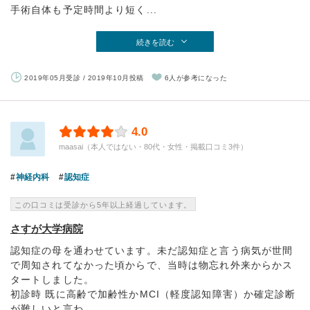
手術自体も予定時間より短く...
続きを読む
2019年05月受診 / 2019年10月投稿
6人が参考になった
4.0
maasai（本人ではない・80代・女性・掲載口コミ3件）
神経内科
認知症
この口コミは受診から5年以上経過しています。
さすが大学病院
認知症の母を通わせています。未だ認知症と言う病気が世間
で周知されてなかった頃からで、当時は物忘れ外来からかス
タートしました。
初診時 既に高齢で加齢性かMCI（軽度認知障害）か確定診断
が難しいと言わ...