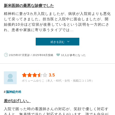
新米医師の最悪な診療でした
精神科に妻が3カ月入院しましたが、病状が入院前よりも悪化
して戻ってきました。担当医と入院中に面会しましたが、開
始後約10分ほど症状が改善しているという説明を一方的にさ
れ、患者や家族に寄り添うタイプでは...
続きを読む
2025年07月受診 / 2025年08月投稿
12人が参考になった
3.5
ボリュームゆりこ（本人・40代・女性・掲載口コミ1件）
脳神経外科
差がはげしい。
入院で困った時の看護師さんの対応が、笑顔で優しく対応す
る人と、無表情で冷たく対応する人がいます。誰でも自分が