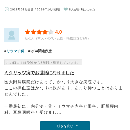
2018年08月受診 / 2018年10月投稿
8人が参考になった
4.0
たなえ（本人・40代・女性・掲載口コミ9件）
リウマチ科
IgG4関連疾患
この口コミは受診から5年以上経過しています。
ミクリッツ病でお世話になりました
医大附属病院だけあって、かなり大きな病院です。
ここの採血室はかなりの数があり、あまり待つことはありま
せんでした。
一番最初に、内分泌・骨・リウマチ内科と眼科、肝胆膵内
科、耳鼻咽喉科と受けまし...
続きを読む