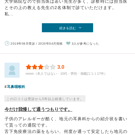
大学病院なので担当医は若い先生が多く、診察時には担当医
とその上の教える先生の2名体制で診ていただけます。
私...
続きを読む
2019年08月受診 / 2020年04月投稿
3人が参考になった
3.0
mmm（本人ではない・10代・男性・掲載口コミ17件）
耳鼻咽喉科
この口コミは受診から5年以上経過しています。
今だけ我慢して通うつもりです。
子供のアレルギーが酷く、地元の耳鼻科からの紹介状を書い
て貰っての通院です。
舌下免疫療法の薬をもらい、何度か通って安定したら地元の