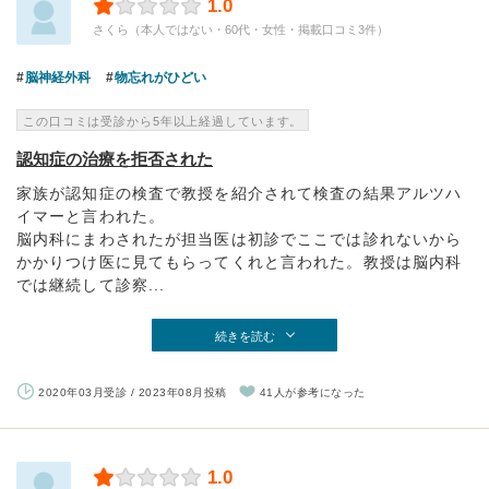
1.0
さくら（本人ではない・60代・女性・掲載口コミ3件）
脳神経外科
物忘れがひどい
この口コミは受診から5年以上経過しています。
認知症の治療を拒否された
家族が認知症の検査で教授を紹介されて検査の結果アルツハ
イマーと言われた。
脳内科にまわされたが担当医は初診でここでは診れないから
かかりつけ医に見てもらってくれと言われた。教授は脳内科
では継続して診察...
続きを読む
2020年03月受診 / 2023年08月投稿
41人が参考になった
1.0