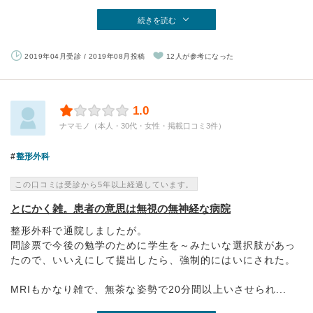
続きを読む
2019年04月受診 / 2019年08月投稿
12人が参考になった
1.0
ナマモノ（本人・30代・女性・掲載口コミ3件）
整形外科
この口コミは受診から5年以上経過しています。
とにかく雑。患者の意思は無視の無神経な病院
整形外科で通院しましたが。
問診票で今後の勉学のために学生を～みたいな選択肢があっ
たので、いいえにして提出したら、強制的にはいにされた。
MRIもかなり雑で、無茶な姿勢で20分間以上いさせられ...