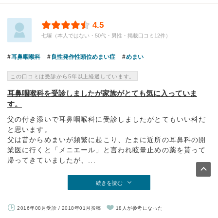
4.5
七塚（本人ではない・50代・男性・掲載口コミ12件）
耳鼻咽喉科
良性発作性頭位めまい症
めまい
この口コミは受診から5年以上経過しています。
耳鼻咽喉科を受診しましたが家族がとても気に入っていま
す。
父の付き添いで耳鼻咽喉科に受診しましたがとてもいい科だ
と思います。
父は昔からめまいが頻繁に起こり、たまに近所の耳鼻科の開
業医に行くと「メニエール」と言われ眩暈止めの薬を貰って
帰ってきていましたが、...
続きを読む
2016年08月受診 / 2018年01月投稿
18人が参考になった