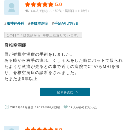
5.0
HN（本人ではない・50代・掲載口コミ15件）
脳神経外科
脊髄空洞症
手足がしびれる
この口コミは受診から5年以上経過しています。
脊椎空洞症
母が脊椎空洞症の手術をしました。
ある時から右手の痺れ、くしゃみをした時にバットで殴られ
たような激痛が走るとの事で近くの病院でCTやらMRIを撮
り、脊椎空洞症の診断をされました。
たまたま6年以上...
続きを読む
2021年01月受診 / 2023年06月投稿
12人が参考になった
5.0