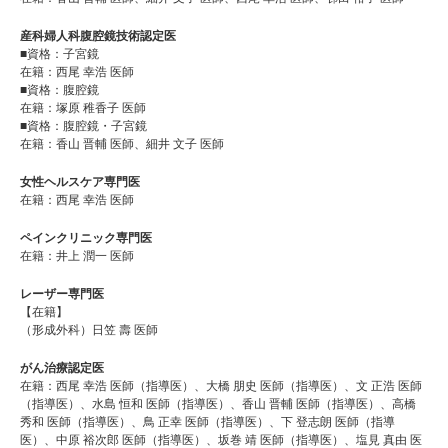
産科婦人科腹腔鏡技術認定医
■資格：子宮鏡
在籍：西尾 幸浩 医師
■資格：腹腔鏡
在籍：塚原 稚香子 医師
■資格：腹腔鏡・子宮鏡
在籍：香山 晋輔 医師、細井 文子 医師
女性ヘルスケア専門医
在籍：西尾 幸浩 医師
ペインクリニック専門医
在籍：井上 潤一 医師
レーザー専門医
【在籍】
（形成外科）日笠 壽 医師
がん治療認定医
在籍：⻄尾 幸浩 医師（指導医）、⼤橋 朋史 医師（指導医）、⽂ 正浩 医師
（指導医）、⽔島 恒和 医師（指導医）、⾹⼭ 晋輔 医師（指導医）、高橋
秀和 医師（指導医）、鳥 正幸 医師（指導医）、下 登志朗 医師（指導
医）、中原 裕次郎 医師（指導医）、坂巻 靖 医師（指導医）、塩⾒ 真由 医