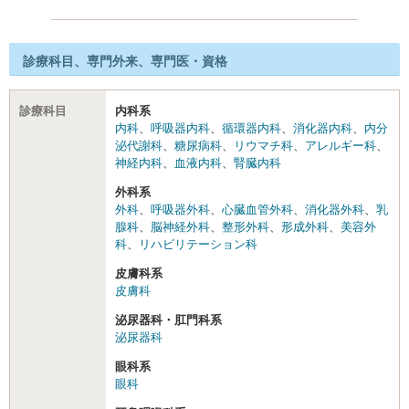
診療科目、専門外来、専門医・資格
診療科目
内科系
内科
、
呼吸器内科
、
循環器内科
、
消化器内科
、
内分
泌代謝科
、
糖尿病科
、
リウマチ科
、
アレルギー科
、
神経内科
、
血液内科
、
腎臓内科
外科系
外科
、
呼吸器外科
、
心臓血管外科
、
消化器外科
、
乳
腺科
、
脳神経外科
、
整形外科
、
形成外科
、
美容外
科
、
リハビリテーション科
皮膚科系
皮膚科
泌尿器科・肛門科系
泌尿器科
眼科系
眼科