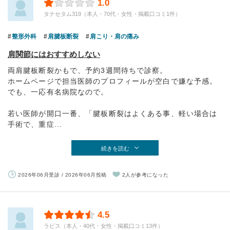
1.0
タナセタム319（本人・70代・女性・掲載口コミ1件）
整形外科
肩腱板断裂
肩こり・肩の痛み
肩関節にはおすすめしない
両肩腱板断裂かもで、予約3週間待ちで診察。
ホームページで担当医師のプロフィールが空白で嫌な予感。
でも、一応有名病院なので。
若い医師が開口一番、「腱板断裂はよくある事、軽い場合は
手術で、重症...
続きを読む
2026年06月受診 / 2026年06月投稿
2人が参考になった
4.5
ラピス（本人・40代・女性・掲載口コミ13件）