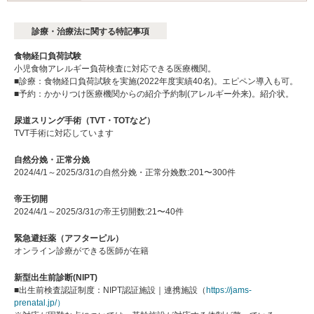
診療・治療法に関する特記事項
食物経口負荷試験
小児食物アレルギー負荷検査に対応できる医療機関。
■診療：食物経口負荷試験を実施(2022年度実績40名)。エピペン導入も可。
■予約：かかりつけ医療機関からの紹介予約制(アレルギー外来)。紹介状。
尿道スリング手術（TVT・TOTなど）
TVT手術に対応しています
自然分娩・正常分娩
2024/4/1～2025/3/31の自然分娩・正常分娩数:201〜300件
帝王切開
2024/4/1～2025/3/31の帝王切開数:21〜40件
緊急避妊薬（アフターピル）
オンライン診療ができる医師が在籍
新型出生前診断(NIPT)
■出生前検査認証制度：NIPT認証施設｜連携施設（
https://jams-
prenatal.jp/）