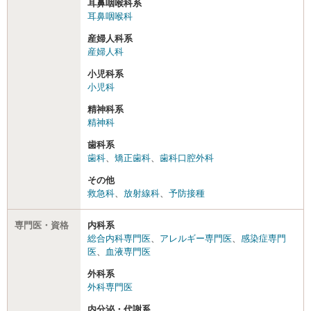
耳鼻咽喉科系
耳鼻咽喉科
産婦人科系
産婦人科
小児科系
小児科
精神科系
精神科
歯科系
歯科
、
矯正歯科
、
歯科口腔外科
その他
救急科
、
放射線科
、
予防接種
専門医・資格
内科系
総合内科専門医
、
アレルギー専門医
、
感染症専門
医
、
血液専門医
外科系
外科専門医
内分泌・代謝系