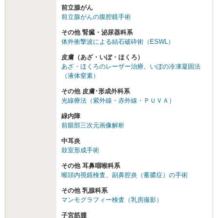
前立腺がん
前立腺がんの腹腔鏡手術
その他 腎臓・泌尿器科系
体外衝撃波による結石破砕術（ESWL）
皮膚（あざ・いぼ・ほくろ）
あざ・ほくろのレーザー治療
、
いぼの冷凍凝固法
（液体窒素）
その他 皮膚･形成外科系
光線療法（紫外線・赤外線・ＰＵＶＡ）
緑内障
前眼部三次元画像解析
中耳炎
鼓室形成手術
その他 耳鼻咽喉科系
喉頭内視鏡検査
、
副鼻腔炎（蓄膿症）の手術
その他 乳腺科系
マンモグラフィー検査（乳房撮影）
子宮筋腫