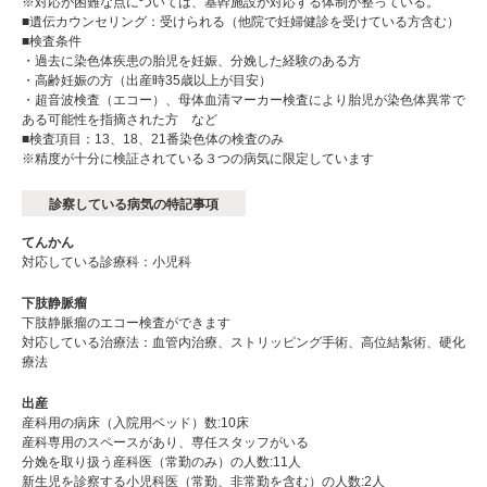
※対応が困難な点については、基幹施設が対応する体制が整っている。
■遺伝カウンセリング：受けられる（他院で妊婦健診を受けている方含む）
■検査条件
・過去に染色体疾患の胎児を妊娠、分娩した経験のある方
・高齢妊娠の方（出産時35歳以上が目安）
・超音波検査（エコー）、母体血清マーカー検査により胎児が染色体異常で
ある可能性を指摘された方 など
■検査項目：13、18、21番染色体の検査のみ
※精度が十分に検証されている３つの病気に限定しています
診察している病気の特記事項
てんかん
対応している診療科：小児科
下肢静脈瘤
下肢静脈瘤のエコー検査ができます
対応している治療法：血管内治療、ストリッピング手術、高位結紮術、硬化
療法
出産
産科用の病床（入院用ベッド）数:10床
産科専用のスペースがあり、専任スタッフがいる
分娩を取り扱う産科医（常勤のみ）の人数:11⼈
新生児を診察する小児科医（常勤、非常勤を含む）の人数:2⼈