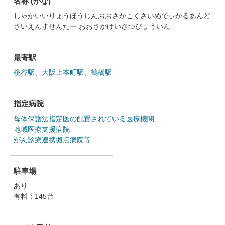
名称 (かな)
しゃかいいりょうほうじんおおさかこくさいめでぃかるあんど
さいえんすせんたー おおさかけいさつびょういん
最寄駅
桃谷駅
、
大阪上本町駅
、
鶴橋駅
指定病院
母体保護法指定医の配置されている医療機関
地域医療支援病院
がん診療連携拠点病院等
駐車場
あり
有料：145台