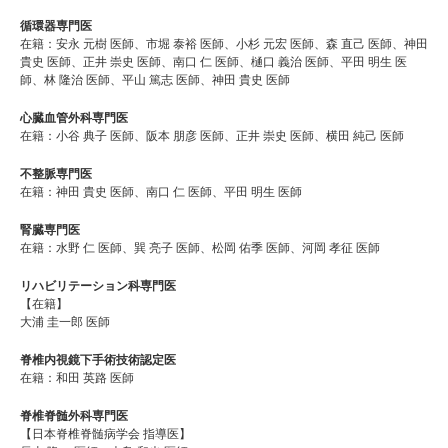
循環器専門医
在籍：安永 元樹 医師、市堀 泰裕 医師、小杉 元宏 医師、森 直己 医師、神田
貴史 医師、正井 崇史 医師、南口 仁 医師、樋口 義治 医師、平田 明生 医
師、林 隆治 医師、平山 篤志 医師、神田 貴史 医師
心臓血管外科専門医
在籍：小谷 典子 医師、阪本 朋彦 医師、正井 崇史 医師、横田 純己 医師
不整脈専門医
在籍：神田 貴史 医師、南口 仁 医師、平田 明生 医師
腎臓専門医
在籍：水野 仁 医師、巽 亮子 医師、松岡 佑季 医師、河岡 孝征 医師
リハビリテーション科専門医
【在籍】
大浦 圭一郎 医師
脊椎内視鏡下手術技術認定医
在籍：和田 英路 医師
脊椎脊髄外科専門医
【日本脊椎脊髄病学会 指導医】