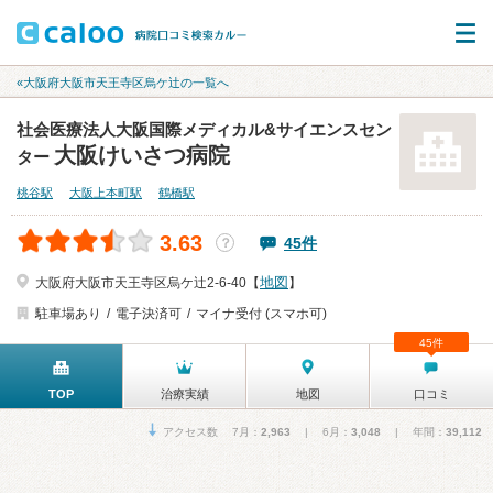
«大阪府大阪市天王寺区烏ケ辻の一覧へ
社会医療法人大阪国際メディカル&サイエンスセン
大阪けいさつ病院
ター
桃谷駅
大阪上本町駅
鶴橋駅
3.63
45件
？
地図
大阪府大阪市天王寺区烏ケ辻2-6-40【
】
駐車場あり
電子決済可
マイナ受付 (スマホ可)
45件
TOP
治療実績
地図
口コミ
アクセス数 7月：
2,963
| 6月：
3,048
| 年間：
39,112