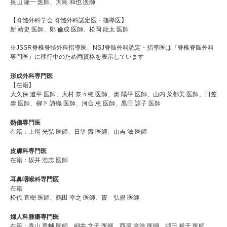
長山 隆一 医師、大島 和也 医師
【脊髄外科学会 脊髄外科認定医・指導医】
新 靖史 医師、鄭 倫成 医師、松岡 龍太 医師
※JSSR脊椎脊髄外科指導医、NSJ脊髄外科認定・指導医は『脊椎脊髄外科
専門医』に移行中のため両資格を表示しています
形成外科専門医
【在籍】
大久保 遼平 医師、大村 奈々穂 医師、奥 陽平 医師、山内 菜都美 医師、日笠
壽 医師、柳下 詩織 医師、河合 恵 医師、黒田 諒子 医師
熱傷専門医
在籍：上尾 光弘 医師、日笠 壽 医師、山吉 滋 医師
皮膚科専門医
在籍：坂井 浩志 医師
耳鼻咽喉科専門医
在籍
松代 直樹 医師、鶴田 幸之 医師、曺 弘規 医師
婦人科腫瘍専門医
在籍：香山 晋輔 医師、細井 文子 医師、西尾 幸浩 医師、邨田 裕子 医師