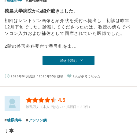
整形外科
腰椎狭窄症
徳島大学病院から紹介戴きました。
初回はレントゲン画像と紹介状を受付へ提出し、初診は昨年
12月下旬でした。診察してくださったのは、教授の傍らでパ
ソコン入力および補佐として同席されていた医師でした。
2階の整形外科受付で番号札を出...
続きを読む
2026年04月受診 / 2026年05月投稿
2人が参考になった
4.5
波乱万丈（本人ではない・掲載口コミ1件）
糖尿病科
アジソン病
丁寧