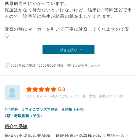
糖尿病内科にかかっています。
採血はかなり待たないといけないけど、結果は1時間ほどで出
るので、診察前に先生が結果の紙を出してくれます。
診察の時にマーカーを引いて丁寧に診察してくれますので安
心...
続きを読む
2026年02月受診 / 2026年03月投稿
3人が参考になった
5.0
ヒペリカム336（本人ではない・3〜5歳・女性・掲載口コミ16件）
小児科
マイコプラズマ肺炎
発熱（子供）
咳・呼吸困難（子供）
紹介で受診
地域の小児科を受診後、精密検査の必要性があり受診するこ