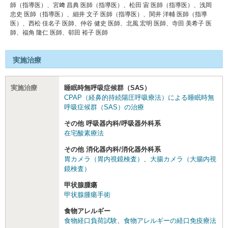
師（指導医）、宮﨑 昌典 医師（指導医）、松⽥ 宙 医師（指導医）、浅岡
忠史 医師（指導医）、細井 ⽂⼦ 医師（指導医）、関井 洋輔 医師（指導
医）、⻄松 佳名⼦ 医師、仲⾕ 健史 医師、北⾵ 宏明 医師、寺⽥ 美希⼦ 医
師、福⾓ 隆仁 医師、邨⽥ 裕⼦ 医師
実施治療
実施治療
睡眠時無呼吸症候群（SAS）
CPAP（経鼻的持続陽圧呼吸療法）による睡眠時無
呼吸症候群（SAS）の治療
その他 呼吸器内科/呼吸器外科系
在宅酸素療法
その他 消化器内科/消化器外科系
胃カメラ（胃内視鏡検査）
、
大腸カメラ（大腸内視
鏡検査）
甲状腺腫瘍
甲状腺腫瘍手術
食物アレルギー
食物経口負荷試験
、
食物アレルギーの経口免疫療法