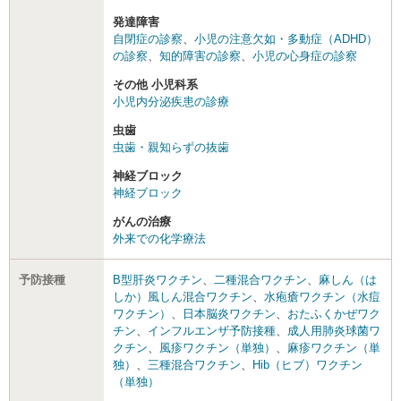
発達障害
自閉症の診察
、
小児の注意欠如・多動症（ADHD）
の診察
、
知的障害の診察
、
小児の心身症の診察
その他 小児科系
小児内分泌疾患の診療
虫歯
虫歯・親知らずの抜歯
神経ブロック
神経ブロック
がんの治療
外来での化学療法
予防接種
B型肝炎ワクチン
、
二種混合ワクチン
、
麻しん（は
しか）風しん混合ワクチン
、
水疱瘡ワクチン（水痘
ワクチン）
、
日本脳炎ワクチン
、
おたふくかぜワク
チン
、
インフルエンザ予防接種
、
成人用肺炎球菌ワ
クチン
、
風疹ワクチン（単独）
、
麻疹ワクチン（単
独）
、
三種混合ワクチン
、
Hib（ヒブ）ワクチン
（単独）