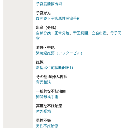
子宮筋腫摘出術
子宮がん
腹腔鏡下子宮悪性腫瘍手術
出産（分娩）
自然分娩・正常分娩
、
帝王切開
、
立会出産
、
母子同
室
避妊・中絶
緊急避妊薬（アフターピル）
妊娠
新型出生前診断(NIPT)
その他 産婦人科系
育児相談
一般的な不妊治療
卵管形成手術
高度な不妊治療
体外受精
男性不妊
男性不妊治療