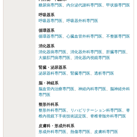
糖尿病専門医
、
内分泌代謝科専門医
、
甲状腺専門医
呼吸器系
呼吸器専門医
、
呼吸器外科専門医
循環器系
循環器専門医
、
心臓血管外科専門医
、
不整脈専門医
消化器系
消化器病専門医
、
消化器外科専門医
、
肝臓専門医
、
大腸肛門病専門医
、
消化器内視鏡専門医
腎臓・泌尿器系
泌尿器科専門医
、
腎臓専門医
、
透析専門医
脳・神経系
脳血管内治療専門医
、
神経内科専門医
、
脳神経外科
専門医
整形外科系
整形外科専門医
、
リハビリテーション科専門医
、
脊
椎内視鏡下手術技術認定医
、
脊椎脊髄外科専門医
皮膚科・形成外科系
形成外科専門医
、
熱傷専門医
、
皮膚科専門医