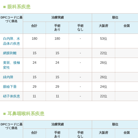
眼科系疾患
DPCコードに基
治療実績
順位
づく病名
合計
手術
手術
大阪府
全国
あり
なし
白内障、水
180
180
-
53位
晶体の疾患
網膜剥離
15
15
-
22位
黄斑、後極
24
24
-
26位
変性
緑内障
15
15
-
26位
眼瞼下垂
29
29
-
24位
硝子体疾患
11
11
-
22位
耳鼻咽喉科系疾患
DPCコードに基
治療実績
順位
づく病名
合計
手術
手術
大阪府
全国
あり
なし