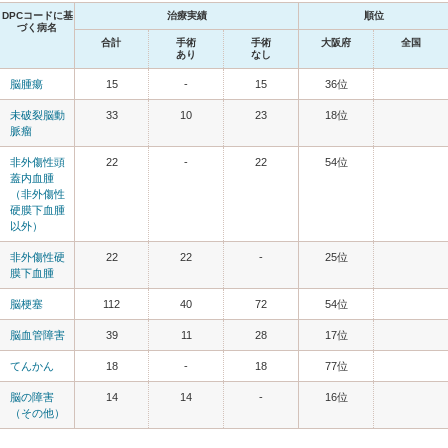
DPCコードに基
治療実績
順位
づく病名
合計
手術
手術
大阪府
全国
あり
なし
脳腫瘍
15
-
15
36位
未破裂脳動
33
10
23
18位
脈瘤
非外傷性頭
22
-
22
54位
蓋内血腫
（非外傷性
硬膜下血腫
以外）
非外傷性硬
22
22
-
25位
膜下血腫
脳梗塞
112
40
72
54位
脳血管障害
39
11
28
17位
てんかん
18
-
18
77位
脳の障害
14
14
-
16位
（その他）