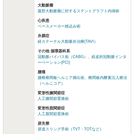
大動脈瘤
腹部大動脈瘤に対するステントグラフト内挿術
心疾患
ペースメーカー植込み術
弁膜症
経カテーテル大動脈弁治療(TAVI）
その他 循環器科系
冠動脈バイパス術（CABG）
、
経皮的冠動脈インタ
ーベーション(PCI)
腰痛
腰椎椎間板ヘルニア摘出術
、
椎間板内酵素注入療法
（ヘルニコア）
変形性膝関節症
人工膝関節置換術
変形性股関節症
人工股関節置換術
尿失禁
尿道スリング手術（TVT・TOTなど）