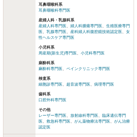
耳鼻咽喉科系
耳鼻咽喉科専門医
産婦人科・乳腺科系
産婦人科専門医
、
婦人科腫瘍専門医
、
生殖医療専門
医
、
乳腺専門医
、
産科婦人科腹腔鏡技術認定医
、
女
性ヘルスケア専門医
小児科系
周産期(新生児)専門医
、
小児科専門医
麻酔科系
麻酔科専門医
、
ペインクリニック専門医
検査系
細胞診専門医
、
超音波専門医
、
病理専門医
歯科系
口腔外科専門医
その他
レーザー専門医
、
放射線科専門医
、
臨床遺伝専門
医
、
救急科専門医
、
がん薬物療法専門医
、
がん治療
認定医