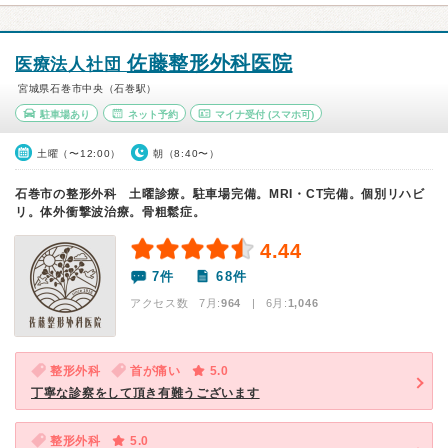
佐藤整形外科医院
医療法人社団
宮城県石巻市中央（石巻駅）
駐車場あり
ネット予約
マイナ受付
(スマホ可)
土曜（〜12:00）
朝（8:40〜）
石巻市の整形外科 土曜診療。駐車場完備。MRI・CT完備。個別リハビ
リ。体外衝撃波治療。骨粗鬆症。
4.44
7件
68件
アクセス数 7月:
964
| 6月:
1,046
整形外科
首が痛い
5.0
丁寧な診察をして頂き有難うございます
整形外科
5.0