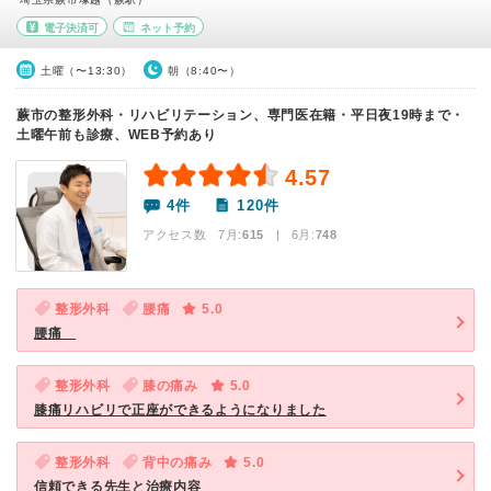
電子決済可
ネット予約
土曜（〜13:30）
朝（8:40〜）
蕨市の整形外科・リハビリテーション、専門医在籍・平日夜19時まで・
土曜午前も診療、WEB予約あり
4.57
4件
120件
アクセス数 7月:
615
| 6月:
748
整形外科
腰痛
5.0
腰痛
整形外科
膝の痛み
5.0
膝痛リハビリで正座ができるようになりました
整形外科
背中の痛み
5.0
信頼できる先生と治療内容