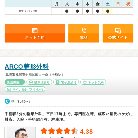
月
火
水
木
金
土
日
祝
09:30-17:30
ネット予約
電話
公式サイト
ARCO整形外科
北海道札幌市手稲区前田一条（手稲駅）
新規開院！
駐車場あり
電子決済可
ネット予約
マイナ受付
(スマホ可)
朝（8:45〜）
手稲駅3分の整形外科。平日17時まで。専門医在籍。幅広い世代のケガに
対応。入院・手術紹介有。駐車場。
4.38