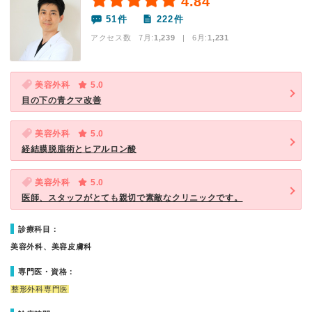
4.84
51件
222件
アクセス数 7月:
1,239
| 6月:
1,231
美容外科
5.0
目の下の青クマ改善
美容外科
5.0
経結膜脱脂術とヒアルロン酸
美容外科
5.0
医師、スタッフがとても親切で素敵なクリニックです。
診療科目：
美容外科、美容皮膚科
専門医・資格：
整形外科専門医