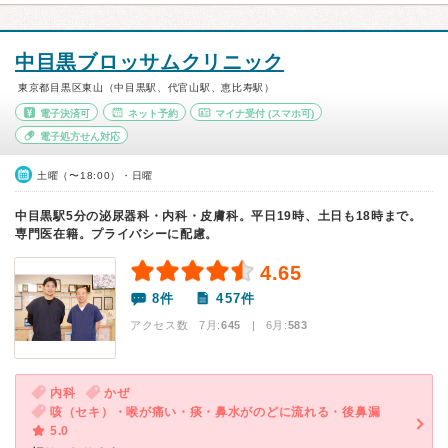
中目黒ブロッサムクリニック
東京都目黒区東山（中目黒駅、代官山駅、恵比寿駅）
電子決済可
ネット予約
マイナ受付
(スマホ可)
電子処方せん対応
土曜（〜18:00）・日曜
中目黒駅5分の泌尿器科・内科・皮膚科。平日19時、土日も18時まで。
専門医在籍。プライバシーに配慮。
4.65
8件
457件
アクセス数 7月:
645
| 6月:
583
内科
かぜ
咳（セキ）・喉が痛い・痰・鼻水がのどに流れる・後鼻漏
5.0