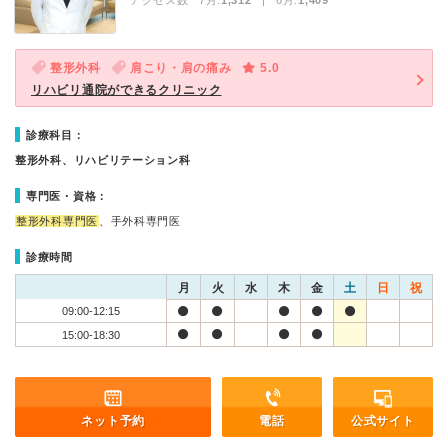
アクセス数 7月:
1,312
| 6月:
1,409
整形外科
肩こり・肩の痛み
5.0
リハビリ通院ができるクリニック
診療科目：
整形外科、リハビリテーション科
専門医・資格：
整形外科専門医
、手外科専門医
診療時間
月
火
水
木
金
土
日
祝
09:00-12:15
15:00-18:30
ネット予約
電話
公式サイト