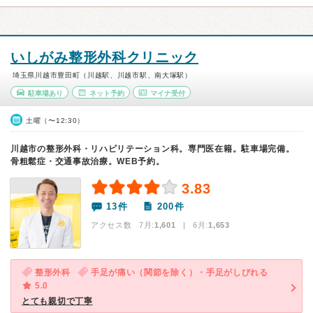
いしがみ整形外科クリニック
埼玉県川越市豊田町（川越駅、川越市駅、南大塚駅）
駐車場あり
ネット予約
マイナ受付
土曜（〜12:30）
川越市の整形外科・リハビリテーション科。専門医在籍。駐車場完備。
骨粗鬆症・交通事故治療。WEB予約。
3.83
13件
200件
アクセス数 7月:
1,601
| 6月:
1,653
整形外科
手足が痛い（関節を除く）・手足がしびれる
5.0
とても親切で丁寧