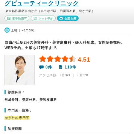
グビューティークリニック
東京都目黒区自由が丘（自由が丘駅、田園調布駅、緑が丘駅）
電子決済可
ネット予約
女医在籍
土曜（〜17:30）
自由が丘駅2分の美容外科・美容皮膚科・婦人科形成。女性院長在籍。
WEB予約。土曜も17時半まで。
4.51
0件
110件
アクセス数 7月:
63
| 6月:
78
診療科目：
形成外科、美容外科、美容皮膚科
専門医・資格：
整形外科専門医
診療時間