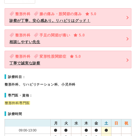
整形外科
膝の痛み・股関節の痛み
5.0
診察が丁寧、安心感あり。リハビリはグッド！
整形外科
手足の関節が痛い
5.0
相談しやすい先生
整形外科
変形性股関節症
5.0
丁寧で誠実な診察
診療科目：
整形外科、リハビリテーション科、小児外科
専門医・資格：
整形外科専門医
診療時間
月
火
水
木
金
土
日
祝
09:00-13:00