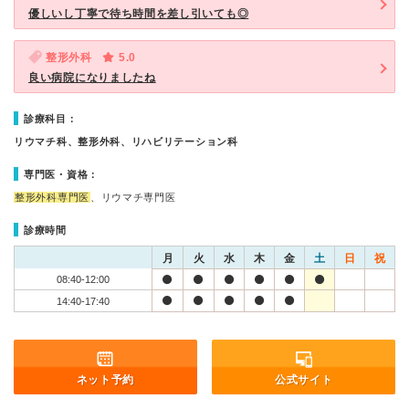
優しいし丁寧で待ち時間を差し引いても◎
整形外科
5.0
良い病院になりましたね
診療科目：
リウマチ科、整形外科、リハビリテーション科
専門医・資格：
整形外科専門医
、リウマチ専門医
診療時間
月
火
水
木
金
土
日
祝
08:40-12:00
14:40-17:40
ネット予約
公式サイト