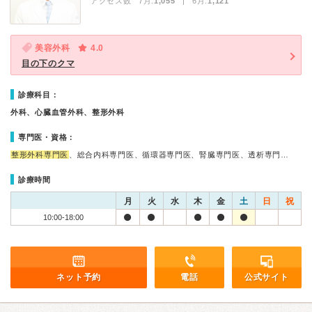
アクセス数 7月:
1,055
| 6月:
1,121
美容外科
4.0
目の下のクマ
診療科目：
外科、心臓血管外科、整形外科
専門医・資格：
整形外科専門医
、総合内科専門医、循環器専門医、腎臓専門医、透析専門…
診療時間
月
火
水
木
金
土
日
祝
10:00-18:00
ネット予約
電話
公式サイト