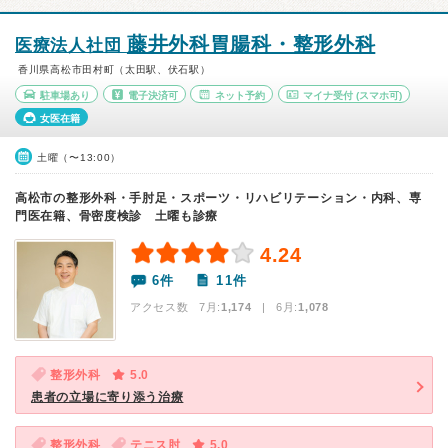
藤井外科胃腸科・整形外科
医療法人社団
香川県高松市田村町（太田駅、伏石駅）
駐車場あり
電子決済可
ネット予約
マイナ受付
(スマホ可)
女医在籍
土曜（〜13:00）
高松市の整形外科・手肘足・スポーツ・リハビリテーション・内科、専
門医在籍、骨密度検診 土曜も診療
4.24
6件
11件
アクセス数 7月:
1,174
| 6月:
1,078
整形外科
5.0
患者の立場に寄り添う治療
整形外科
テニス肘
5.0