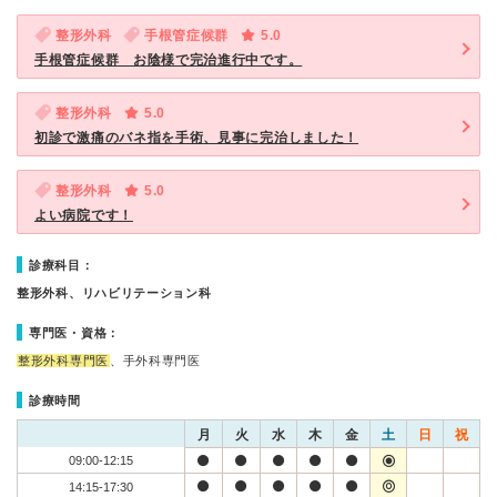
整形外科
手根管症候群
5.0
手根管症候群 お陰様で完治進行中です。
整形外科
5.0
初診で激痛のバネ指を手術、見事に完治しました！
整形外科
5.0
よい病院です！
診療科目：
整形外科、リハビリテーション科
専門医・資格：
整形外科専門医
、手外科専門医
診療時間
月
火
水
木
金
土
日
祝
09:00-12:15
14:15-17:30