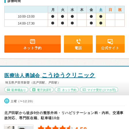
診療時間
月
火
水
木
金
土
日
祝
10:00-13:00
14:00-17:30
ネット予約
電話
公式サイト
こうゆうクリニック
医療法人勇誠会
埼玉県戸田市新曽（北戸田駅、戸田駅）
駐車場あり
電子決済可
ネット予約
マイナ受付
(スマホ可)
土曜（〜12:20）
北戸田駅から徒歩9分の整形外科・リハビリテーション科・内科、交通事
故対応、専門医在籍、駐車場10台