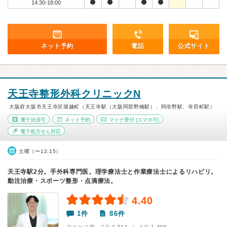
14:30-18:00
ネット予約
電話
公式サイト
天王寺整形外科クリニックN
大阪府大阪市天王寺区堀越町（天王寺駅（大阪阿部野橋駅）、阿倍野駅、寺田町駅）
電子決済可
ネット予約
マイナ受付
(スマホ可)
電子処方せん対応
土曜（〜12:15）
天王寺駅2分。手外科専門医。理学療法士と作業療法士によるリハビリ。
動注治療・スポーツ整形・点滴療法。
4.40
1件
86件