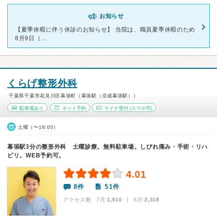
お知らせ
【夏季休暇に伴う休診のお知らせ】 当院は、職員夏季休暇のため
8月9日（...
くらげ整形外科
千葉県千葉市花見川区幕張町（幕張駅（京成幕張駅））
駐車場あり
ネット予約
マイナ受付
(スマホ可)
土曜（〜16:00）
幕張駅3分の整形外科 土曜診療。無料駐車場。しびれ痛み・手術・リハ
ビリ。WEB予約可。
4.01
8件
51件
アクセス数 7月:
1,910
| 6月:
2,318