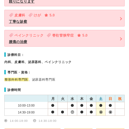
頼りになります
皮膚科
けが
5.0
丁寧な診察
ペインクリニック
脊柱管狭窄症
5.0
腰痛の治療
診療科目：
内科、皮膚科、泌尿器科、ペインクリニック
専門医・資格：
整形外科専門医
、泌尿器科専門医
診療時間
月
火
水
木
金
土
日
祝
10:00-13:00
14:30-19:00
14:00-18:00
14:30-18:00