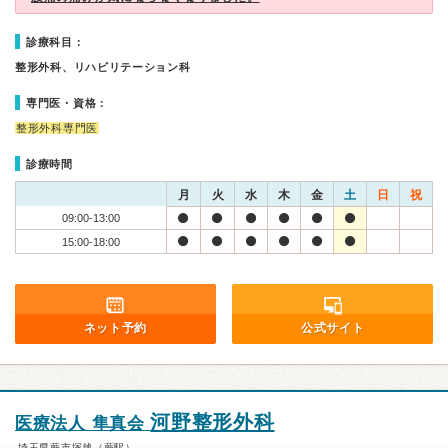
診療科目：
整形外科、リハビリテーション科
専門医・資格：
整形外科専門医
診療時間
月
火
水
木
金
土
日
祝
09:00-13:00
15:00-18:00
ネット予約
公式サイト
河野整形外科
医療法人 隼真会
埼玉県蕨市塚越（蕨駅）