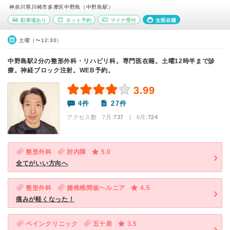
神奈川県川崎市多摩区中野島（中野島駅）
駐車場あり
ネット予約
マイナ受付
女医在籍
土曜（〜12:30）
中野島駅2分の整形外科・リハビリ科。専門医在籍。土曜12時半まで診
療。神経ブロック注射。WEB予約。
3.99
4件
27件
アクセス数 7月:
737
| 6月:
724
整形外科
肘内障
5.0
全てがいい方向へ
整形外科
腰椎椎間板ヘルニア
4.5
痛みが軽くなった！
ペインクリニック
五十肩
3.5