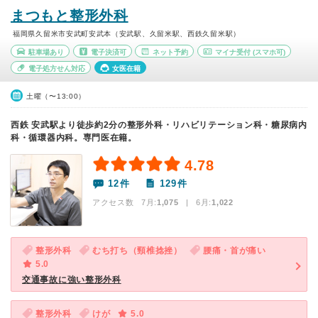
まつもと整形外科
福岡県久留米市安武町安武本（安武駅、久留米駅、西鉄久留米駅）
駐車場あり
電子決済可
ネット予約
マイナ受付
(スマホ可)
電子処方せん対応
女医在籍
土曜（〜13:00）
西鉄 安武駅より徒歩約2分の整形外科・リハビリテーション科・糖尿病内
科・循環器内科。専門医在籍。
4.78
12件
129件
アクセス数 7月:
1,075
| 6月:
1,022
整形外科
むち打ち（頸椎捻挫）
腰痛・首が痛い
5.0
交通事故に強い整形外科
整形外科
けが
5.0