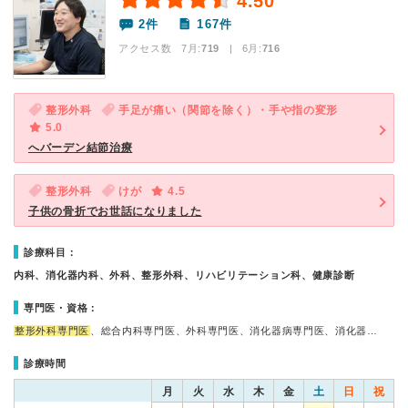
4.50
2件
167件
アクセス数 7月:
719
| 6月:
716
整形外科
手足が痛い（関節を除く）・手や指の変形
5.0
へバーデン結節治療
整形外科
けが
4.5
子供の骨折でお世話になりました
診療科目：
内科、消化器内科、外科、整形外科、リハビリテーション科、健康診断
専門医・資格：
整形外科専門医
、総合内科専門医、外科専門医、消化器病専門医、消化器…
診療時間
月
火
水
木
金
土
日
祝