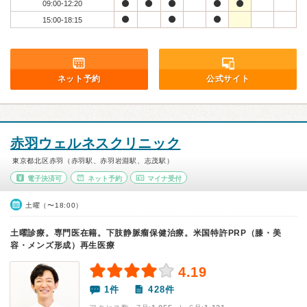
09:00-12:20
15:00-18:15
ネット予約
公式サイト
赤羽ウェルネスクリニック
東京都北区赤羽（赤羽駅、赤羽岩淵駅、志茂駅）
電子決済可
ネット予約
マイナ受付
土曜（〜18:00）
土曜診療。専門医在籍。下肢静脈瘤保健治療。米国特許PRP（膝・美
容・メンズ形成）再生医療
4.19
1件
428件