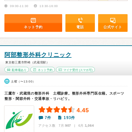
09:00-11:30
13:30-16:00
ネット予約
電話
公式サイト
阿部整形外科クリニック
東京都三鷹市野崎（武蔵境駅）
駐車場あり
ネット予約
マイナ受付
(スマホ可)
土曜（〜13:00）
三鷹市・武蔵境の整形外科 土曜診療。整形外科専門医在籍。スポーツ
整形・関節外科・交通事故・リハビリ。
4.45
7件
193件
アクセス数 7月:
907
| 6月:
1,064