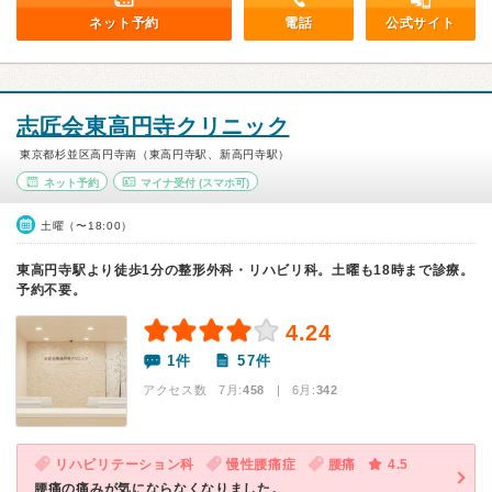
ネット予約
電話
公式サイト
志匠会東高円寺クリニック
東京都杉並区高円寺南（東高円寺駅、新高円寺駅）
ネット予約
マイナ受付
(スマホ可)
土曜（〜18:00）
東高円寺駅より徒歩1分の整形外科・リハビリ科。土曜も18時まで診療。
予約不要。
4.24
1件
57件
アクセス数 7月:
458
| 6月:
342
リハビリテーション科
慢性腰痛症
腰痛
4.5
腰痛の痛みが気にならなくなりました。