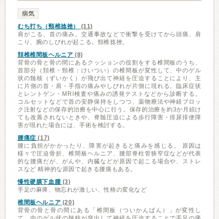
病気
むち打ち（頸椎捻挫）
(11)
肩がこる、首の痛み。交通事故などで衝撃を受けてから頭痛、肩
こり、腕のしびれが起こる。頸椎捻挫。
頚椎椎間板ヘルニア
(8)
背骨の骨と骨の間にあるクッションの役割をする椎間板のうち、
首部分（頚椎・頸椎：けいつい）の椎間板が変性して、中のゲル
状の髄核（ずいかく）が飛び出て神経を圧迫することにより、主
に片側の首・肩・手指の痛みやしびれが片側に現れる。臨床症状
とレントゲン・MRI検査や痛みの誘発テストなどから診断する。
コルセットなどで首の安静保持をしつつ、薬物療法や神経ブロッ
ク注射などの保存的治療を中心に行う。保存的治療を約3か月続け
ても改善されないときや、脊髄圧迫による歩行障害・排尿排便障
害が現れた場合には、手術を検討する。
腰痛症
(17)
腰に負担がかかったり、障害が起きると痛みを感じる。 原因は
様々で圧迫骨折、椎間板ヘルニア、腰部脊柱管狭窄症などが代表
的な腰痛だが、がんや、内臓などが原因で起こる場合や、ストレ
スなど 精神的な原因で起きる腰痛もある。
慢性硬膜下血腫
(3)
手足の麻痺、物忘れが激しい、性格の変化など
椎間板ヘルニア
(20)
背骨の骨と骨の間にある「椎間板（ついかんばん）」が変性し
て、中のゲル状の髄核が突出して神経を圧迫することで手足の痛