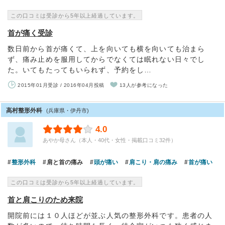
この口コミは受診から5年以上経過しています。
首が痛く受診
数日前から首が痛くて、上を向いても横を向いても治まら
ず、痛み止めを服用してからでなくては眠れない日々でし
た。いてもたってもいられず、予約をし…
2015年01月受診 / 2016年04月投稿
13人が参考になった
高村整形外科
(兵庫県・伊丹市)
4.0
あやか母さん（本人・40代・女性・掲載口コミ32件）
整形外科
肩と首の痛み
頭が痛い
肩こり・肩の痛み
首が痛い
この口コミは受診から5年以上経過しています。
首と肩こりのため来院
開院前には１０人ほどが並ぶ人気の整形外科です。患者の人