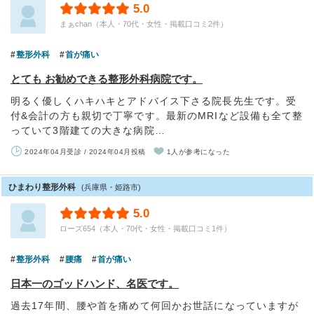
5.0
まぁchan（本人・70代・女性・掲載口コミ2件）
整形外科
首が痛い
とても お勧めできる整形外科病院です。
明るく優しくハキハキとアドバイス下さる院長先生です。受
付&会計の方も親切で丁寧です。最新のMRIなど設備も全て整
っていて3階建ての大きな病院…
2024年04月受診 / 2024年04月投稿
1人が参考になった
ひまわり整形外科
(兵庫県・姫路市)
5.0
ローズ654（本人・70代・女性・掲載口コミ1件）
整形外科
腰痛
首が痛い
日本一のゴッドハンド、名医です。
過去17年間、腰や首を痛めて何回かお世話になっていますが