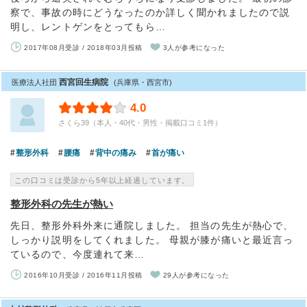
察で、事故の時にどうなったのか詳しく聞かれましたので説
明し、レントゲンをとってもら…
2017年08月受診 / 2018年03月投稿
3人が参考になった
西宮回生病院
医療法人社団
(兵庫県・西宮市)
4.0
さくら39（本人・40代・男性・掲載口コミ1件）
整形外科
腰痛
背中の痛み
首が痛い
この口コミは受診から5年以上経過しています。
整形外科の先生が熱い
先日、整形外科外来に通院しました。 担当の先生が熱心で、
しっかり説明をしてくれました。 母親が膝が痛いと最近言っ
ているので、今度連れて来…
2016年10月受診 / 2016年11月投稿
29人が参考になった