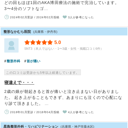
どの回もほぼ1回のAKA博田療法の施術で完治しています。
3〜4分のソフトなゴ…
2024年02月受診 / 2024年02月投稿
3人が参考になった
整形なかむら医院
(兵庫県・伊丹市)
5.0
SNT3（本人ではない・1〜3歳・女性・掲載口コミ6件）
整形外科
首が痛い
この口コミは受診から5年以上経過しています。
寝違えで・・・
2歳の娘が朝起きると首が痛いと泣き止まない日がありまし
た。 起き上がることもできず、あまりにも泣くので心配にな
り診て頂きました。 …
2018年01月受診 / 2018年04月投稿
4人が参考になった
星島整形外科・リハビリテーション
(兵庫県・神戸市垂水区)