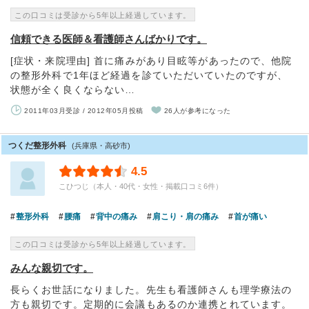
この口コミは受診から5年以上経過しています。
信頼できる医師＆看護師さんばかりです。
[症状・来院理由] 首に痛みがあり目眩等があったので、他院
の整形外科で1年ほど経過を診ていただいていたのですが、
状態が全く良くならない…
2011年03月受診 / 2012年05月投稿
26人が参考になった
つくだ整形外科
(兵庫県・高砂市)
4.5
こひつじ（本人・40代・女性・掲載口コミ6件）
整形外科
腰痛
背中の痛み
肩こり・肩の痛み
首が痛い
この口コミは受診から5年以上経過しています。
みんな親切です。
長らくお世話になりました。先生も看護師さんも理学療法の
方も親切です。定期的に会議もあるのか連携とれています。