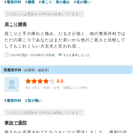
整形外科
腰痛
肩こり・肩の痛み
首が痛い
この口コミは受診から5年以上経過しています。
肩こり腰痛
肩こりと手の痺れと痛み、だるさが強く、他の整形外科では
ただの肩こりであなたはまだ若いから他のご老人と比較して
してもこれくらい大丈夫と言われ湿…
2018年受診 / 2018年07月投稿
9人が参考になった
長整形外科
(兵庫県・姫路市)
4.0
Aru（本人・30代・女性・掲載口コミ14件）
整形外科
首が痛い
この口コミは受診から5年以上経過しています。
事故で通院
後ろから追突されてむちうちになり受診しました。 最初の診