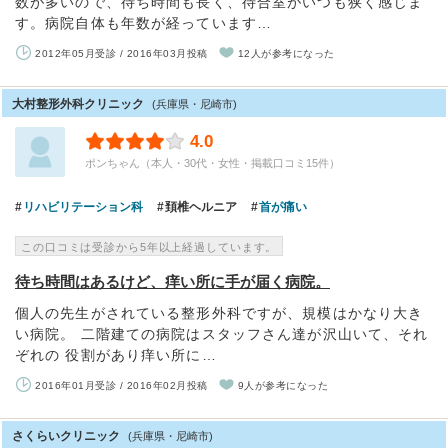
数が多いので、待ち時間も長く、待合室がいつも狭く感じま
す。病院自体も年数が経っています…
2012年05月受診 / 2016年03月投稿
12人が参考になった
大村整形外科クリニック
(兵庫県・尼崎市)
4.0
ポンちゃん（本人・30代・女性・掲載口コミ15件）
リハビリテーション科
頚椎ヘルニア
首が痛い
この口コミは受診から5年以上経過しています。
待ち時間はあるけど、痒い所に手が届く病院。
個人の先生がされている整形外科ですが、規模はかなり大き
い病院。 二階建ての病院はスタッフさん達が沢山いて、それ
ぞれの 役割があり痒い所に…
2016年01月受診 / 2016年02月投稿
9人が参考になった
さくらいクリニック
(兵庫県・尼崎市)