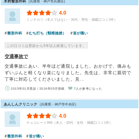
木村整形外科
(兵庫県・神戸市兵庫区)
4.0
ミンチカツ（本人ではない・30代・男性・掲載口コミ3件）
整形外科
むち打ち（頸椎捻挫）
首が痛い
この口コミは受診から5年以上経過しています。
交通事故で
交通事故にあい、半年ほど通院しました。おかげで、痛みも
ずいぶんと軽くなり楽になりました。先生は、非常に親切で
丁寧に対応してくださいました。見…
2015年01月受診 / 2016年05月投稿
7人が参考になった
あんしんクリニック
(兵庫県・神戸市中央区)
4.0
チョコレート999（本人・20代・女性・掲載口コミ1件）
整形外科
首が痛い