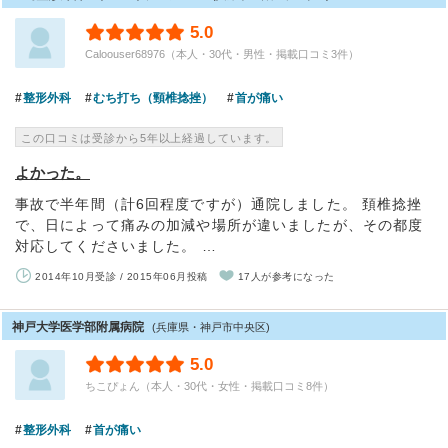
5.0
Caloouser68976（本人・30代・男性・掲載口コミ3件）
整形外科
むち打ち（頸椎捻挫）
首が痛い
この口コミは受診から5年以上経過しています。
よかった。
事故で半年間（計6回程度ですが）通院しました。 頚椎捻挫
で、日によって痛みの加減や場所が違いましたが、その都度
対応してくださいました。 …
2014年10月受診 / 2015年06月投稿
17人が参考になった
神戸大学医学部附属病院
(兵庫県・神戸市中央区)
5.0
ちこぴょん（本人・30代・女性・掲載口コミ8件）
整形外科
首が痛い