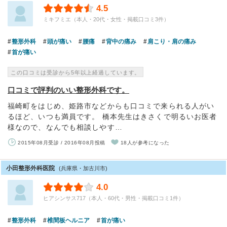
4.5
ミキフミエ（本人・20代・女性・掲載口コミ3件）
整形外科
頭が痛い
腰痛
背中の痛み
肩こり・肩の痛み
首が痛い
この口コミは受診から5年以上経過しています。
口コミで評判のいい整形外科です。
福崎町をはじめ、姫路市などからも口コミで来られる人がい
るほど、いつも満員です。 橋本先生はきさくで明るいお医者
様なので、なんでも相談しやす…
2015年08月受診 / 2016年08月投稿
18人が参考になった
小田整形外科医院
(兵庫県・加古川市)
4.0
ヒアシンサス717（本人・60代・男性・掲載口コミ1件）
整形外科
椎間板ヘルニア
首が痛い