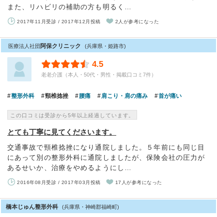
また、リハビリの補助の方も明るく…
2017年11月受診 / 2017年12月投稿
2人が参考になった
阿保クリニック
医療法人社団
(兵庫県・姫路市)
4.5
老老介護（本人・50代・男性・掲載口コミ7件）
整形外科
頸椎捻挫
腰痛
肩こり・肩の痛み
首が痛い
この口コミは受診から5年以上経過しています。
とても丁寧に見てくださいます。
交通事故で頸椎捻挫になり通院しました。５年前にも同じ目
にあって別の整形外科に通院しましたが、保険会社の圧力が
あるせいか、治療をやめるようにし…
2016年08月受診 / 2017年03月投稿
17人が参考になった
橋本じゅん整形外科
(兵庫県・神崎郡福崎町)