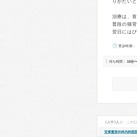
りがたい
治療は、
普段の猫背
翌日には
受診時期：
待ち時間：
10分〜
1人中1人
が、この
安東整形外科内科医