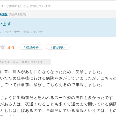
口コミが参考になったと投票しています。
科医院
(岡山県倉敷市)
います
本人・30代・女性・掲載口コミ7件）
4.0
整形外科
首が痛い
受診から5年以上経過しています。
に首に痛みがあり回らなくなったため、受診しました。
ていたため仕事後に行ける病院をさがしていましたが、こちら
していて仕事前に診察してもらえるので来院しました。
同じように出勤前だと思われるスーツ姿の男性も多かったです
事がある人は、夜遅くなることも多くて遅めまで開いている病
こともしばしばあるので、早朝開いている病院というのは、も