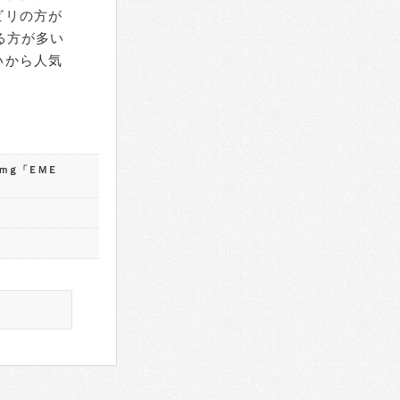
ビリの方が
る方が多い
いから人気
ｍｇ「ＥＭＥ