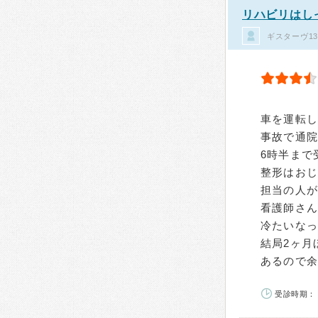
リハビリはし
ギスターヴ1
車を運転し
事故で通
6時半まで
整形はお
担当の人
看護師さ
冷たいな
結局2ヶ月
あるので
受診時期： 