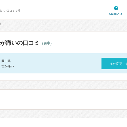
痛いの口コミ 9件
Calooとは
県
が痛いの口コミ
（9件）
岡山県
条件変更・
首が痛い