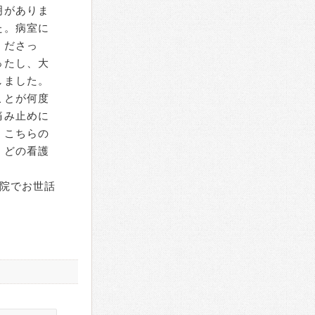
明がありま
た。病室に
くださっ
ったし、大
しました。
ことが何度
痛み止めに
、こちらの
。どの看護
院でお世話