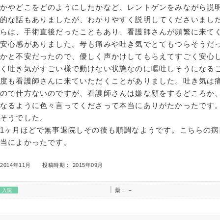
たかやどこをどのようにしたかなど、レントゲンをみながら説
門的な話もありましたが、わかりやすく説明してくださいまし
からは、手術直後だったこともあり、看護師さんが頻繁に来て
も安心感がありました。母も痛みや吐き気でとてもつらそうだ
うかと不安だったので、優しく声かけしてもらえてすごく安心
かく吐き気がすごい様で動けない状態なのに嘔吐しそうになる
何度も看護師さんに来ていただくことがありました。吐き気は
なので仕方ないのですが、看護師さんは嫌な顔をするどころか
くなるように色々言ってくださって本当にありがたかったです
皆そうでした。
1ヶ月ほどで無事退院しその後も順調なようです。こちらの病
本当によかったです。
2014年11月
投稿時期： 2015年09月
薬：
－
入院