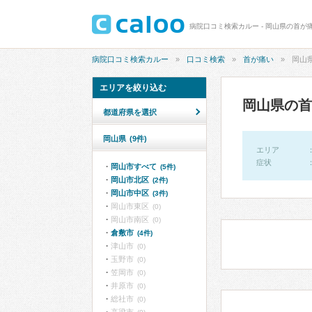
病院口コミ検索カルー - 岡山県の首が
病院口コミ検索カルー
口コミ検索
首が痛い
岡山
エリアを絞り込む
岡山県の首
都道府県を選択
岡山県
(9件)
エリア
症状
岡山市すべて
(5件)
岡山市北区
(2件)
岡山市中区
(3件)
岡山市東区
(0)
岡山市南区
(0)
倉敷市
(4件)
津山市
(0)
玉野市
(0)
笠岡市
(0)
井原市
(0)
総社市
(0)