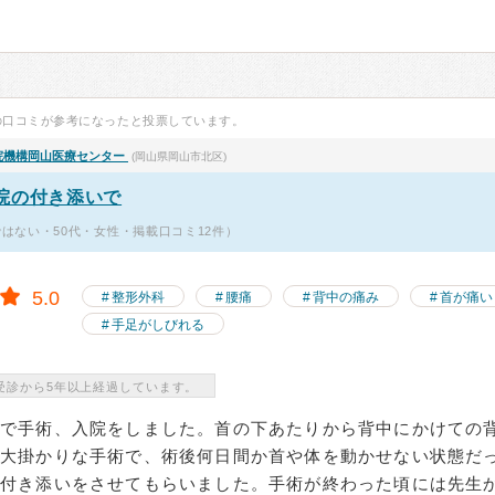
の口コミが参考になったと投票しています。
院機構
岡山医療センター
(岡山県岡山市北区)
院の付き添いで
ではない・50代・女性・掲載口コミ12件）
5.0
整形外科
腰痛
背中の痛み
首が痛い
手足がしびれる
受診から5年以上経過しています。
らで手術、入院をしました。首の下あたりから背中にかけての
も大掛かりな手術で、術後何日間か首や体を動かせない状態だ
で付き添いをさせてもらいました。手術が終わった頃には先生