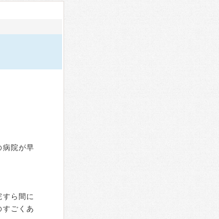
の病院が早
。
院すら間に
のすごくあ