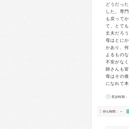
どうだっ
した。専
も戻って
て、とて
丈夫だろ
母はとに
かあり、
よるもの
不安がな
師さんも
母はその後
になれて
受診時期： 
待ち時間：
－