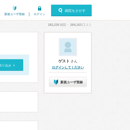
病院をさがす
新規ユーザ登録
ログイン
182,226
病院・
264,163
口コミ
ゲスト
さん
絞り込み »
ログインしてください
新規ユーザ登録