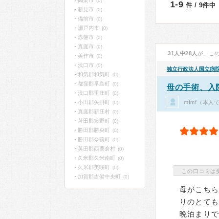
高梁市
(0)
1-9
件 / 9件中
新見市
(0)
備前市
(0)
瀬戸内市
(0)
赤磐市
(0)
真庭市
(0)
31人中28人
が、こ
美作市
(0)
浅口市
(0)
独立行政法人国立病
和気郡和気町
(0)
都窪郡早島町
(0)
母の手術、入
浅口郡里庄町
(0)
mfmf（本人
小田郡矢掛町
(0)
真庭郡新庄村
(0)
苫田郡鏡野町
(0)
勝田郡勝央町
(0)
勝田郡奈義町
(0)
英田郡西粟倉村
(0)
久米郡久米南町
(0)
久米郡美咲町
(0)
この口コミは
加賀郡吉備中央町
(0)
母がこち
りのとて
晩泊まり