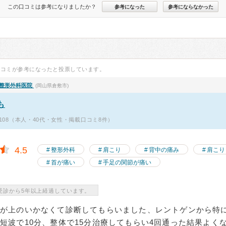
この口コミは参考になりましたか？
参考になった
参考にならなかった
口コミが参考になったと投票しています。
整形外科医院
(岡山県倉敷市)
も
er52108（本人・40代・女性・掲載口コミ8件）
4.5
整形外科
肩こり
背中の痛み
肩こり
首が痛い
手足の関節が痛い
受診から5年以上経過しています。
腕が上のいかなくて診断してもらいました、レントゲンから特
短波で10分、整体で15分治療してもらい4回通った結果よく