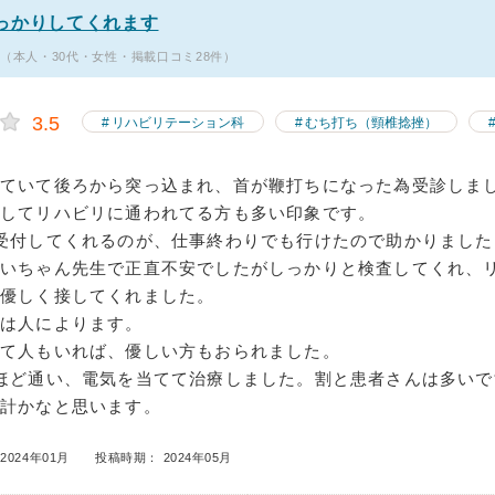
っかりしてくれます
3（本人・30代・女性・掲載口コミ28件）
3.5
リハビリテーション科
むち打ち（頸椎捻挫）
ていて後ろから突っ込まれ、首が鞭打ちになった為受診しま
院してリハビリに通われてる方も多い印象です。
受付してくれるのが、仕事終わりでも行けたので助かりました
じいちゃん先生で正直不安でしたがしっかりと検査してくれ、
が優しく接してくれました。
んは人によります。
って人もいれば、優しい方もおられました。
ほど通い、電気を当てて治療しました。割と患者さんは多いで
余計かなと思います。
2024年01月
投稿時期： 2024年05月