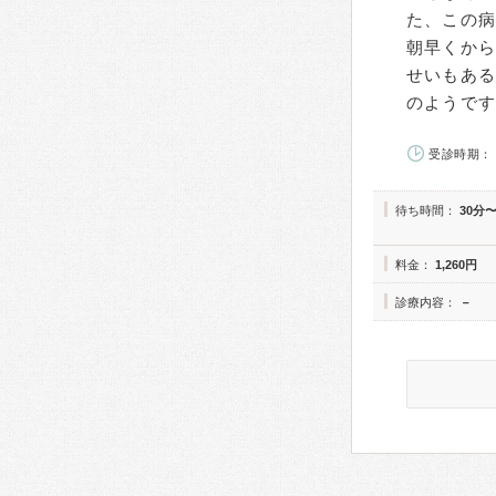
た、この
朝早くから
せいもあ
のようで
受診時期： 
待ち時間：
30分
料金：
1,260円
診療内容：
－