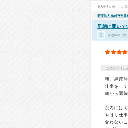
9人中7人
が、この
医療法人
鳥越整形外
早朝に開いて
珊瑚049（
この口コミは
朝、起床時
仕事をし
朝から開院
院内には
やはり仕
合わない