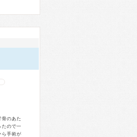
背骨のあた
ったので一
から手術が