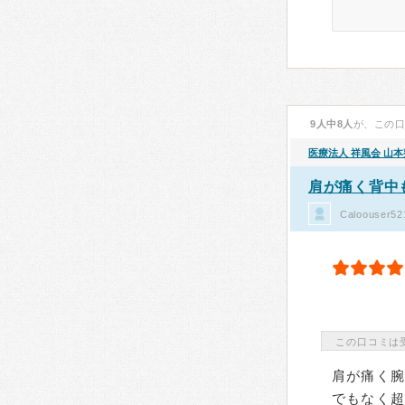
9人中8人
が、この
医療法人 祥風会
山本
肩が痛く背中
Caloous
この口コミは
肩が痛く
でもなく超