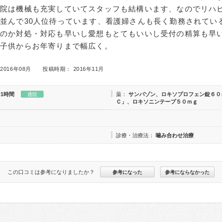
病院は機械も充実していてスタッフも結構います、なのでリハ
並んで30人位待っています、看護婦さんも長く勤務されてい
るのか対処・対応も早いし愛想もとてもいいし受付の精算も早
す子供からお年寄りまで幅広く。
2016年08月
投稿時期： 2016年11月
〜1時間
薬：
サンパゾン、ロキソプロフェン錠６０
通院
Ｃ」、ロキソニンテープ５０ｍｇ
診療・治療法：
噛み合わせ治療
この口コミは参考になりましたか？
参考になった
参考にならなかった