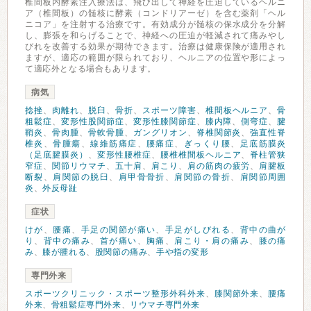
椎間板内酵素注入療法は、飛び出して神経を圧迫しているヘルニ
ア（椎間板）の髄核に酵素（コンドリアーゼ）を含む薬剤「ヘル
ニコア」を注射する治療です。有効成分が髄核の保水成分を分解
し、膨張を和らげることで、神経への圧迫が軽減されて痛みやし
びれを改善する効果が期待できます。治療は健康保険が適用され
ますが、適応の範囲が限られており、ヘルニアの位置や形によっ
て適応外となる場合もあります。
病気
捻挫
、
肉離れ
、
脱臼
、
骨折
、
スポーツ障害
、
椎間板ヘルニア
、
骨
粗鬆症
、
変形性股関節症
、
変形性膝関節症
、
膝内障
、
側弯症
、
腱
鞘炎
、
骨肉腫
、
骨軟骨腫
、
ガングリオン
、
脊椎関節炎
、
強直性脊
椎炎
、
骨腫瘍
、
線維筋痛症
、
腰痛症
、
ぎっくり腰
、
足底筋膜炎
（足底腱膜炎）
、
変形性腰椎症
、
腰椎椎間板ヘルニア
、
脊柱管狭
窄症
、
関節リウマチ
、
五十肩
、
肩こり
、
肩の筋肉の疲労
、
肩腱板
断裂
、
肩関節の脱臼
、
肩甲骨骨折
、
肩関節の骨折
、
肩関節周囲
炎
、
外反母趾
症状
けが
、
腰痛
、
手足の関節が痛い
、
手足がしびれる
、
背中の曲が
り
、
背中の痛み
、
首が痛い
、
胸痛
、
肩こり・肩の痛み
、
膝の痛
み
、
膝が腫れる
、
股関節の痛み
、
手や指の変形
専門外来
スポーツクリニック・スポーツ整形外科外来
、
膝関節外来
、
腰痛
外来
、
骨粗鬆症専門外来
、
リウマチ専門外来