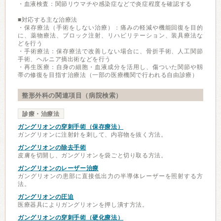
・血液検査：関節リウマチや感染症などで炎症程度を確認する
■対応する主な治療法
・保存療法（手術をしない治療）：痛みの軽減や機能回復を目的
に、薬物療法、ブロック注射、リハビリテーション、装具療法な
どを行う
・手術療法：保存療法で改善しない場合に、骨折手術、人工関節
手術、ヘルニア摘出術などを行う
・再生医療：自身の細胞・血液成分を活用し、傷ついた関節や靱
帯の修復を目指す治療法（一部の医療機関で行われる自由診療）
整形外科の関連項目（病院検索）
診療・治療法
ガングリオンの穿刺手術（保存療法）
ガングリオンに注射針を刺して、内容物を抜く方法。
ガングリオンの除去手術
皮膚を切開し、ガングリオンを袋ごと切り取る方法。
ガングリオンのレーザー治療
ガングリオンの患部に直接低出力の半導体レーザーを照射する方
法。
ガングリオンの圧迫
医療器具によりガングリオンを押し潰す方法。
ガングリオンの穿刺手術（硬化療法）