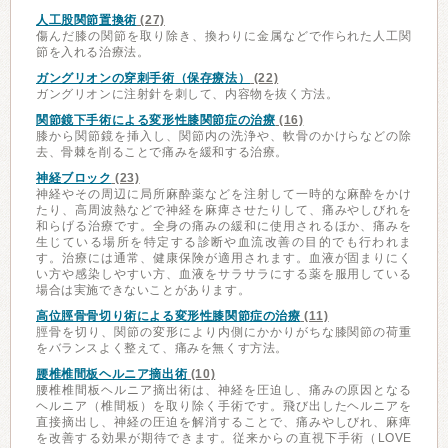
人工股関節置換術
(27)
傷んだ膝の関節を取り除き、換わりに金属などで作られた人工関
節を入れる治療法。
ガングリオンの穿刺手術（保存療法）
(22)
ガングリオンに注射針を刺して、内容物を抜く方法。
関節鏡下手術による変形性膝関節症の治療
(16)
膝から関節鏡を挿入し、関節内の洗浄や、軟骨のかけらなどの除
去、骨棘を削ることで痛みを緩和する治療。
神経ブロック
(23)
神経やその周辺に局所麻酔薬などを注射して一時的な麻酔をかけ
たり、高周波熱などで神経を麻痺させたりして、痛みやしびれを
和らげる治療です。全身の痛みの緩和に使用されるほか、痛みを
生じている場所を特定する診断や血流改善の目的でも行われま
す。治療には通常、健康保険が適用されます。血液が固まりにく
い方や感染しやすい方、血液をサラサラにする薬を服用している
場合は実施できないことがあります。
高位脛骨骨切り術による変形性膝関節症の治療
(11)
脛骨を切り、関節の変形により内側にかかりがちな膝関節の荷重
をバランスよく整えて、痛みを無くす方法。
腰椎椎間板ヘルニア摘出術
(10)
腰椎椎間板ヘルニア摘出術は、神経を圧迫し、痛みの原因となる
ヘルニア（椎間板）を取り除く手術です。飛び出したヘルニアを
直接摘出し、神経の圧迫を解消することで、痛みやしびれ、麻痺
を改善する効果が期待できます。従来からの直視下手術（LOVE