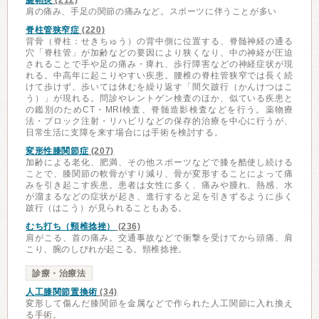
腱鞘炎
(212)
肩の痛み、手足の関節の痛みなど。スポーツに伴うことが多い
脊柱管狭窄症
(220)
背骨（脊柱：せきちゅう）の背中側に位置する、脊髄神経の通る
穴「脊柱管」が加齢などの要因により狭くなり、中の神経が圧迫
されることで手や足の痛み・痺れ、歩行障害などの神経症状が現
れる。中高年に起こりやすい疾患。腰椎の脊柱管狭窄では長く続
けて歩けず、歩いては休むを繰り返す「間欠跛行（かんけつはこ
う）」が現れる。問診やレントゲン検査のほか、似ている疾患と
の鑑別のためCT・MRI検査、脊髄造影検査などを行う。薬物療
法・ブロック注射・リハビリなどの保存的治療を中心に行うが、
日常生活に支障を来す場合には手術を検討する。
変形性膝関節症
(207)
加齢による老化、肥満、その他スポーツなどで膝を酷使し続ける
ことで、膝関節の軟骨がすり減り、骨が変形することによって痛
みを引き起こす疾患。患者は女性に多く、痛みや腫れ、熱感、水
が溜まるなどの症状が起き、進行すると足を引きずるように歩く
跛行（はこう）が見られることもある。
むち打ち（頸椎捻挫）
(236)
肩がこる、首の痛み。交通事故などで衝撃を受けてから頭痛、肩
こり、腕のしびれが起こる。頸椎捻挫。
診療・治療法
人工膝関節置換術
(34)
変形して傷んだ膝関節を金属などで作られた人工関節に入れ換え
る手術。