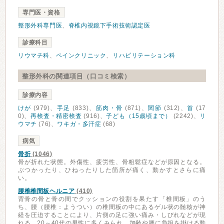
専門医・資格
整形外科専門医
、
脊椎内視鏡下手術技術認定医
診療科目
リウマチ科
、
ペインクリニック
、
リハビリテーション科
整形外科の関連項目（口コミ検索）
診療内容
けが
(979)、
手足
(833)、
筋肉・骨
(871)、
関節
(312)、
首
(17
0)、
再検査・精密検査
(916)、
子ども（15歳頃まで）
(2242)、
リ
ウマチ
(76)、
ワキガ・多汗症
(68)
病気
骨折
(1046)
骨が折れた状態。外傷性、疲労性、骨粗鬆症などが原因となる。
ぶつかったり、ひねったりした箇所が痛く、動かすとさらに痛
い。
腰椎椎間板ヘルニア
(410)
背骨の骨と骨の間でクッションの役割を果たす「椎間板」のう
ち、腰（腰椎：ようつい）の椎間板の中にあるゲル状の髄核が神
経を圧迫することにより、片側の足に強い痛み・しびれなどが現
れる。20～40代の男性に多くみられ、加齢や腰に負担を掛ける動