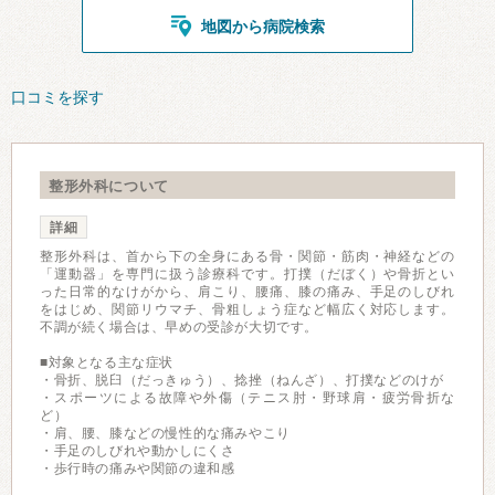
地図から病院検索
口コミを探す
整形外科について
詳細
整形外科は、首から下の全身にある骨・関節・筋肉・神経などの
「運動器」を専門に扱う診療科です。打撲（だぼく）や骨折とい
った日常的なけがから、肩こり、腰痛、膝の痛み、手足のしびれ
をはじめ、関節リウマチ、骨粗しょう症など幅広く対応します。
不調が続く場合は、早めの受診が大切です。
■対象となる主な症状
・骨折、脱臼（だっきゅう）、捻挫（ねんざ）、打撲などのけが
・スポーツによる故障や外傷（テニス肘・野球肩・疲労骨折な
ど）
・肩、腰、膝などの慢性的な痛みやこり
・手足のしびれや動かしにくさ
・歩行時の痛みや関節の違和感