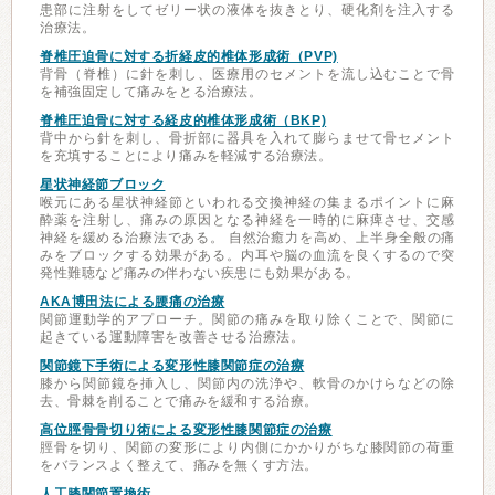
患部に注射をしてゼリー状の液体を抜きとり、硬化剤を注入する
治療法。
脊椎圧迫骨に対する折経皮的椎体形成術（PVP)
背骨（脊椎）に針を刺し、医療用のセメントを流し込むことで骨
を補強固定して痛みをとる治療法。
脊椎圧迫骨に対する経皮的椎体形成術（BKP)
背中から針を刺し、骨折部に器具を入れて膨らませて骨セメント
を充填することにより痛みを軽減する治療法。
星状神経節ブロック
喉元にある星状神経節といわれる交換神経の集まるポイントに麻
酔薬を注射し、痛みの原因となる神経を一時的に麻痺させ、交感
神経を緩める治療法である。 自然治癒力を高め、上半身全般の痛
みをブロックする効果がある。内耳や脳の血流を良くするので突
発性難聴など痛みの伴わない疾患にも効果がある。
AKA博田法による腰痛の治療
関節運動学的アプローチ。関節の痛みを取り除くことで、関節に
起きている運動障害を改善させる治療法。
関節鏡下手術による変形性膝関節症の治療
膝から関節鏡を挿入し、関節内の洗浄や、軟骨のかけらなどの除
去、骨棘を削ることで痛みを緩和する治療。
高位脛骨骨切り術による変形性膝関節症の治療
脛骨を切り、関節の変形により内側にかかりがちな膝関節の荷重
をバランスよく整えて、痛みを無くす方法。
人工膝関節置換術