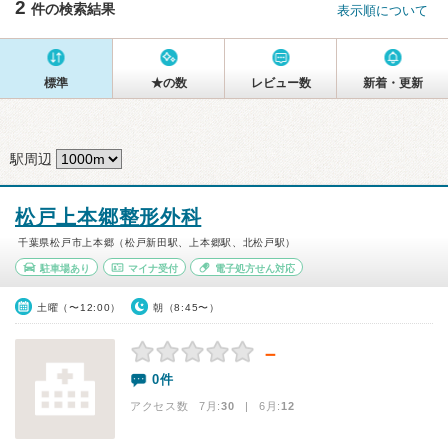
2
件の検索結果
表示順について
標準
★の数
レビュー数
新着・更新
駅周辺
松戸上本郷整形外科
千葉県松戸市上本郷（松戸新田駅、上本郷駅、北松戸駅）
駐車場あり
マイナ受付
電子処方せん対応
土曜（〜12:00）
朝（8:45〜）
－
0件
アクセス数 7月:
30
| 6月:
12