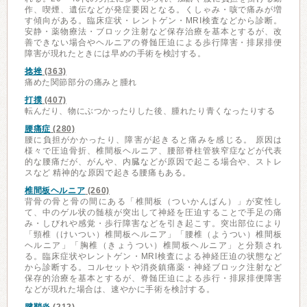
作、喫煙、遺伝などが発症要因となる。くしゃみ・咳で痛みが増
す傾向がある。臨床症状・レントゲン・MRI検査などから診断。
安静・薬物療法・ブロック注射など保存治療を基本とするが、改
善できない場合やヘルニアの脊髄圧迫による歩行障害・排尿排便
障害が現れたときには早めの手術を検討する。
捻挫
(363)
痛めた関節部分の痛みと腫れ
打撲
(407)
転んだり、物にぶつかったりした後、腫れたり青くなったりする
腰痛症
(280)
腰に負担がかかったり、障害が起きると痛みを感じる。 原因は
様々で圧迫骨折、椎間板ヘルニア、腰部脊柱管狭窄症などが代表
的な腰痛だが、がんや、内臓などが原因で起こる場合や、ストレ
スなど 精神的な原因で起きる腰痛もある。
椎間板ヘルニア
(260)
背骨の骨と骨の間にある「椎間板（ついかんばん）」が変性し
て、中のゲル状の髄核が突出して神経を圧迫することで手足の痛
み・しびれや感覚・歩行障害などを引き起こす。突出部位により
「頸椎（けいつい）椎間板ヘルニア」「腰椎（ようつい）椎間板
ヘルニア」「胸椎（きょうつい）椎間板ヘルニア」と分類され
る。臨床症状やレントゲン・MRI検査による神経圧迫の状態など
から診断する。コルセットや消炎鎮痛薬・神経ブロック注射など
保存的治療を基本とするが、脊髄圧迫による歩行・排尿排便障害
などが現れた場合は、速やかに手術を検討する。