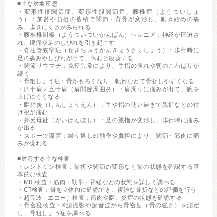
■主な対象疾患
・変形性膝関節症、変形性股関節症、腰椎症（ようついしょ
う）：加齢や負担の蓄積で関節・背骨が変形し、動き始めの痛
み、歩きにくさがみられる
・腰椎椎間板（ようついついかんばん）ヘルニア：神経が圧迫さ
れ、腰痛や足のしびれを引き起こす
・脊柱管狭窄症（せきちゅうかんきょうさくしょう）：歩行時に
足の痛みやしびれが出て、休むと改善する
・関節リウマチ：免疫異常により、手指の腫れや朝のこわばりが
続く
・骨粗しょう症：骨がもろくなり、転倒などで骨折しやすくなる
・四十肩／五十肩（肩関節周囲炎）：肩周りに痛みが出て、腕を
上げにくくなる
・腱鞘炎（けんしょうえん）：手や指の使い過ぎで親指などの付
け根が痛む
・外反母趾（がいはんぼし）：足の親指が変形し、歩行時に痛み
が出る
・スポーツ障害：繰り返しの動作や負担により、関節・筋肉に痛
みが現れる
■対応する主な検査
・レントゲン検査：骨折や関節の変形など骨の状態を確認する基
本的な検査
・MRI検査：筋肉・靱帯・神経などの状態を詳しく調べる
・CT検査：骨を立体的に確認でき、複雑な骨折などの評価を行う
・超音波（エコー）検査：筋肉や腱、炎症の状態を確認する
・骨密度検査：X線撮影や超音波から骨密度（骨の強さ）を測定
し、骨粗しょう症を調べる