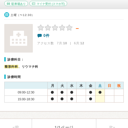
駐車場あり
マイナ受付
(スマホ可)
土曜（〜12:30）
－
0件
アクセス数 7月:
10
| 6月:
12
診療科目：
整形外科
、リウマチ科
診療時間
月
火
水
木
金
土
日
祝
09:00-12:30
15:00-18:30
«前
1/1ページ
次»