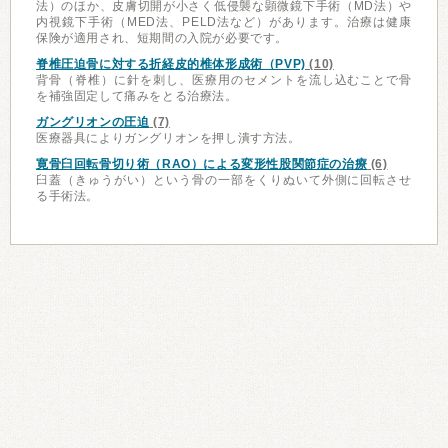
法）のほか、皮膚切開が小さく低侵襲な顕微鏡下手術（MD法）や
内視鏡下手術（MED法、PELD法など）があります。治療は健康
保険が適用され、短期間の入院が必要です。
脊椎圧迫骨に対する折経皮的椎体形成術（PVP)
(10)
背骨（脊椎）に針を刺し、医療用のセメントを流し込むことで骨
を補強固定して痛みをとる治療法。
ガングリオンの圧迫
(7)
医療器具によりガングリオンを押し潰す方法。
寛骨臼回転骨切り術（RAO）による変形性股関節症の治療
(6)
臼蓋（きゅうがい）という骨の一部をくりぬいて外側に回転させ
る手術法。