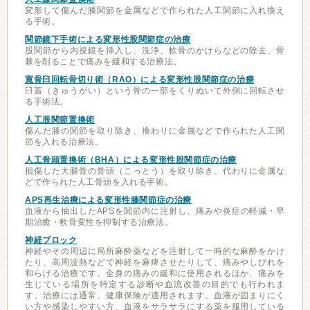
変形して傷んだ膝関節を金属などで作られた人工関節に入れ換え
る手術。
関節鏡下手術による変形性股関節症の治療
股関節から内視鏡を挿入し、洗浄、軟骨のかけらなどの除去、骨
棘を削ることで痛みを緩和する治療法。
寛骨臼回転骨切り術（RAO）による変形性股関節症の治療
臼蓋（きゅうがい）という骨の一部をくりぬいて外側に回転させ
る手術法。
人工股関節置換術
傷んだ膝の関節を取り除き、換わりに金属などで作られた人工関
節を入れる治療法。
人工骨頭置換術（BHA）による変形性股関節症の治療
損傷した大腿骨の骨頭（こっとう）を取り除き、代わりに金属な
どで作られた人工骨頭を入れる手術。
APS再生治療による変形性膝関節症の治療
血液から抽出したAPSを関節内に注射し、痛みや炎症の軽減・早
期治癒・軟骨変性を抑制する治療法。
神経ブロック
神経やその周辺に局所麻酔薬などを注射して一時的な麻酔をかけ
たり、高周波熱などで神経を麻痺させたりして、痛みやしびれを
和らげる治療です。全身の痛みの緩和に使用されるほか、痛みを
生じている場所を特定する診断や血流改善の目的でも行われま
す。治療には通常、健康保険が適用されます。血液が固まりにく
い方や感染しやすい方、血液をサラサラにする薬を服用している