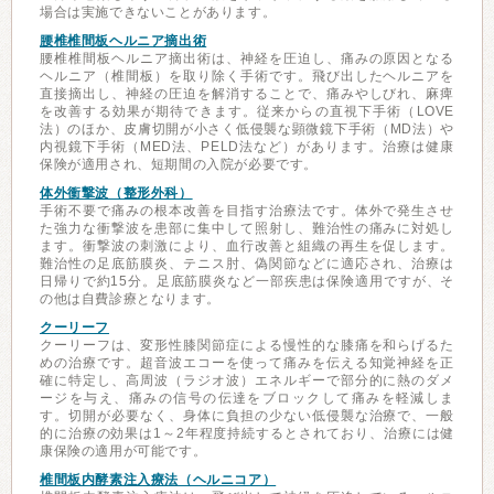
場合は実施できないことがあります。
腰椎椎間板ヘルニア摘出術
腰椎椎間板ヘルニア摘出術は、神経を圧迫し、痛みの原因となる
ヘルニア（椎間板）を取り除く手術です。飛び出したヘルニアを
直接摘出し、神経の圧迫を解消することで、痛みやしびれ、麻痺
を改善する効果が期待できます。従来からの直視下手術（LOVE
法）のほか、皮膚切開が小さく低侵襲な顕微鏡下手術（MD法）や
内視鏡下手術（MED法、PELD法など）があります。治療は健康
保険が適用され、短期間の入院が必要です。
体外衝撃波（整形外科）
手術不要で痛みの根本改善を目指す治療法です。体外で発生させ
た強力な衝撃波を患部に集中して照射し、難治性の痛みに対処し
ます。衝撃波の刺激により、血行改善と組織の再生を促します。
難治性の足底筋膜炎、テニス肘、偽関節などに適応され、治療は
日帰りで約15分。足底筋膜炎など一部疾患は保険適用ですが、そ
の他は自費診療となります。
クーリーフ
クーリーフは、変形性膝関節症による慢性的な膝痛を和らげるた
めの治療です。超音波エコーを使って痛みを伝える知覚神経を正
確に特定し、高周波（ラジオ波）エネルギーで部分的に熱のダメ
ージを与え、痛みの信号の伝達をブロックして痛みを軽減しま
す。切開が必要なく、身体に負担の少ない低侵襲な治療で、一般
的に治療の効果は1～2年程度持続するとされており、治療には健
康保険の適用が可能です。
椎間板内酵素注入療法（ヘルニコア）