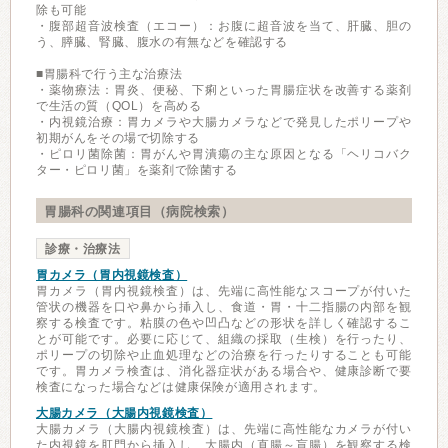
除も可能
・腹部超音波検査（エコー）：お腹に超音波を当て、肝臓、胆の
う、膵臓、腎臓、腹水の有無などを確認する
■胃腸科で行う主な治療法
・薬物療法：胃炎、便秘、下痢といった胃腸症状を改善する薬剤
で生活の質（QOL）を高める
・内視鏡治療：胃カメラや大腸カメラなどで発見したポリープや
初期がんをその場で切除する
・ピロリ菌除菌：胃がんや胃潰瘍の主な原因となる「ヘリコバク
ター・ピロリ菌」を薬剤で除菌する
胃腸科の関連項目（病院検索）
診療・治療法
胃カメラ（胃内視鏡検査）
胃カメラ（胃内視鏡検査）は、先端に高性能なスコープが付いた
管状の機器を口や鼻から挿入し、食道・胃・十二指腸の内部を観
察する検査です。粘膜の色や凹凸などの形状を詳しく確認するこ
とが可能です。必要に応じて、組織の採取（生検）を行ったり、
ポリープの切除や止血処理などの治療を行ったりすることも可能
です。胃カメラ検査は、消化器症状がある場合や、健康診断で要
検査になった場合などは健康保険が適用されます。
大腸カメラ（大腸内視鏡検査）
大腸カメラ（大腸内視鏡検査）は、先端に高性能なカメラが付い
た内視鏡を肛門から挿入し、大腸内（直腸～盲腸）を観察する検