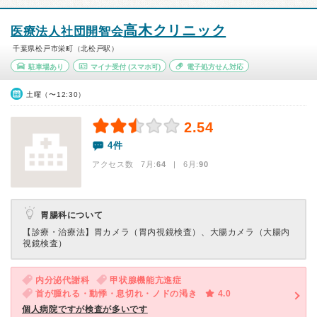
高木クリニック
医療法人社団開智会
千葉県松戸市栄町（北松戸駅）
駐車場あり
マイナ受付
(スマホ可)
電子処方せん対応
土曜（〜12:30）
2.54
4件
アクセス数 7月:
64
| 6月:
90
胃腸科について
【診療・治療法】
胃カメラ（胃内視鏡検査）、大腸カメラ（大腸内
視鏡検査）
内分泌代謝科
甲状腺機能亢進症
首が腫れる・動悸・息切れ・ノドの渇き
4.0
個人病院ですが検査が多いです