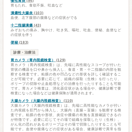
慢性胃炎
(94)
胃もたれ、食欲不振、吐血など
潰瘍性大腸炎
(103)
血便、左下腹部の腹痛などの症状がでる
十二指腸潰瘍
(43)
みぞおちの痛み、胸やけ、吐き気、嘔吐、吐血、便秘、血便など
の症状を伴う
便秘
(183)
診療・治療法
胃カメラ（胃内視鏡検査）
(129)
胃カメラ（胃内視鏡検査）は、先端に高性能なスコープが付いた
管状の機器を口や鼻から挿入し、食道・胃・十二指腸の内部を観
察する検査です。粘膜の色や凹凸などの形状を詳しく確認するこ
とが可能です。必要に応じて、組織の採取（生検）を行ったり、
ポリープの切除や止血処理などの治療を行ったりすることも可能
です。胃カメラ検査は、消化器症状がある場合や、健康診断で要
検査になった場合などは健康保険が適用されます。
大腸カメラ（大腸内視鏡検査）
(110)
大腸カメラ（大腸内視鏡検査）は、先端に高性能なカメラが付い
た内視鏡を肛門から挿入し、大腸内（直腸～盲腸）を観察する検
査です。粘膜の色や形状、炎症や腫瘍の有無を直接確認できるの
が特徴です。必要に応じてその場で組織を採取したり（生検）、
がん化の恐れがあるポリープはその場で切除したりすることも可
能です。血便や腹痛などの症状がある場合、健康診断で異常を指