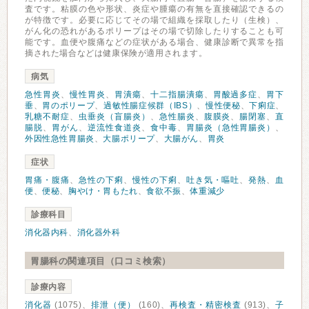
査です。粘膜の色や形状、炎症や腫瘍の有無を直接確認できるの
が特徴です。必要に応じてその場で組織を採取したり（生検）、
がん化の恐れがあるポリープはその場で切除したりすることも可
能です。血便や腹痛などの症状がある場合、健康診断で異常を指
摘された場合などは健康保険が適用されます。
病気
急性胃炎
、
慢性胃炎
、
胃潰瘍
、
十二指腸潰瘍
、
胃酸過多症
、
胃下
垂
、
胃のポリープ
、
過敏性腸症候群（IBS）
、
慢性便秘
、
下痢症
、
乳糖不耐症
、
虫垂炎（盲腸炎）
、
急性腸炎
、
腹膜炎
、
腸閉塞
、
直
腸脱
、
胃がん
、
逆流性食道炎
、
食中毒
、
胃腸炎（急性胃腸炎）
、
外因性急性胃腸炎
、
大腸ポリープ
、
大腸がん
、
胃炎
症状
胃痛・腹痛
、
急性の下痢
、
慢性の下痢
、
吐き気・嘔吐
、
発熱
、
血
便
、
便秘
、
胸やけ・胃もたれ
、
食欲不振
、
体重減少
診療科目
消化器内科
、
消化器外科
胃腸科の関連項目（口コミ検索）
診療内容
消化器
(1075)、
排泄（便）
(160)、
再検査・精密検査
(913)、
子