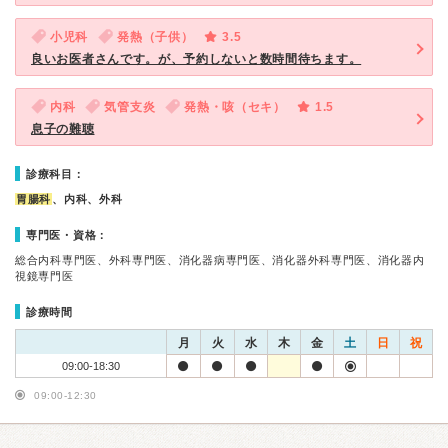
小児科
発熱（子供）
3.5
良いお医者さんです。が、予約しないと数時間待ちます。
内科
気管支炎
発熱・咳（セキ）
1.5
息子の難聴
診療科目：
胃腸科
、内科、外科
専門医・資格：
総合内科専門医、外科専門医、消化器病専門医、消化器外科専門医、消化器内
視鏡専門医
診療時間
月
火
水
木
金
土
日
祝
09:00-18:30
09:00-12:30