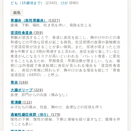
ども（15歳頃まで）
(2240)、
けが
(980)
病気
胃腸炎（急性胃腸炎）
(1027)
腹痛、下痢、嘔吐、吐き気を伴い、発熱を生じる
逆流性食道炎
(359)
胃酸が逆流することで、食道に炎症を起こし、胸やけやのどの違
和感などの不快な症状が起こる病気。生活習慣の改善や薬物療法
で逆流症状が治まることが多い病気。また、症状が収まったと治
療を中断すると9割が再発すると言われ、炎症を繰り返していると
食道がんになるリスクが高いといわれる「バレット食道」に変化
することもあるため、早期発見・早期治療が望ましい。なお、厳
密には内視鏡で食道粘膜に炎症が見られる場合を「逆流性食道
炎」、炎症の有無に関わらず、胸やけがある場合を総じて「胃食
道逆流症（GERD）」と呼ぶ。
胃炎
(166)
大腸ポリープ
(229)
血便、肛門からの出血（痛みなし）
胃潰瘍
(112)
みぞおちの痛み、吐血、胸やけ、血便などの症状を伴う
過敏性腸症候群（IBS）
(179)
慢性の下痢、慢性の便秘、下痢と便秘を繰り返すなど。腹痛を伴
うことも多い