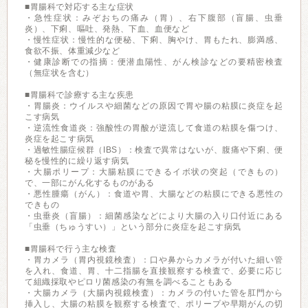
■胃腸科で対応する主な症状
・急性症状：みぞおちの痛み（胃）、右下腹部（盲腸、虫垂
炎）、下痢、嘔吐、発熱、下血、血便など
・慢性症状：慢性的な便秘、下痢、胸やけ、胃もたれ、膨満感、
食欲不振、体重減少など
・健康診断での指摘：便潜血陽性、がん検診などの要精密検査
（無症状を含む）
■胃腸科で診療する主な疾患
・胃腸炎：ウイルスや細菌などの原因で胃や腸の粘膜に炎症を起
こす病気
・逆流性食道炎：強酸性の胃酸が逆流して食道の粘膜を傷つけ、
炎症を起こす病気
・過敏性腸症候群（IBS）：検査で異常はないが、腹痛や下痢、便
秘を慢性的に繰り返す病気
・大腸ポリープ：大腸粘膜にできるイボ状の突起（できもの）
で、一部にがん化するものがある
・悪性腫瘍（がん）：食道や胃、大腸などの粘膜にできる悪性の
できもの
・虫垂炎（盲腸）：細菌感染などにより大腸の入り口付近にある
「虫垂（ちゅうすい）」という部分に炎症を起こす病気
■胃腸科で行う主な検査
・胃カメラ（胃内視鏡検査）：口や鼻からカメラが付いた細い管
を入れ、食道、胃、十二指腸を直接観察する検査で、必要に応じ
て組織採取やピロリ菌感染の有無を調べることもある
・大腸カメラ（大腸内視鏡検査）：カメラの付いた管を肛門から
挿入し、大腸の粘膜を観察する検査で、ポリープや早期がんの切