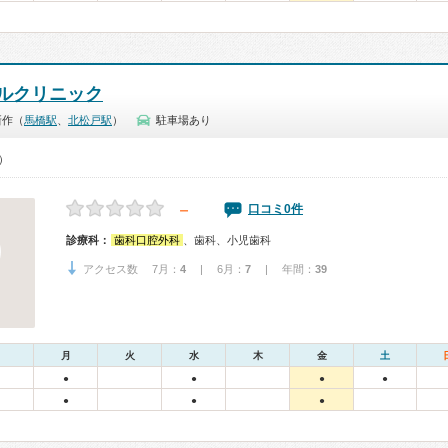
ルクリニック
新作（
馬橋駅
、
北松戸駅
）
駐車場あり
0）
－
口コミ0件
診療科：
歯科口腔外科
、歯科、小児歯科
アクセス数 7月：
4
| 6月：
7
| 年間：
39
月
火
水
木
金
土
●
●
●
●
●
●
●