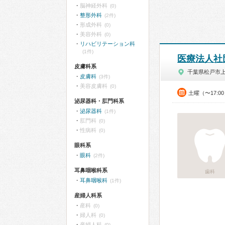
脳神経外科
(0)
整形外科
(2件)
形成外科
(0)
美容外科
(0)
リハビリテーション科
(1件)
医療法人社
皮膚科系
千葉県松戸市
皮膚科
(3件)
美容皮膚科
(0)
土曜（〜17:0
泌尿器科・肛門科系
泌尿器科
(1件)
肛門科
(0)
性病科
(0)
眼科系
眼科
(2件)
耳鼻咽喉科系
歯科
耳鼻咽喉科
(1件)
産婦人科系
産科
(0)
婦人科
(0)
産婦人科
(0)