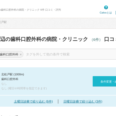
の歯科口腔外科の病院・クリニック 6件 口コミ・評判
Calooとは
松戸駅
周辺の歯科口腔外科の病院・クリニック
口コ
（6件）
×
歯科口腔外科
北松戸駅 (1000m)
歯科口腔外科
条件変更・
なし
なし (曜日や時間帯を指定できます)
土曜日診療で絞り込む (6件)
日曜日診療で絞り込む (3件)