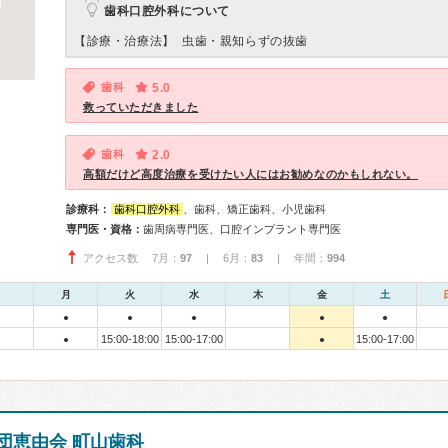
歯科口腔外科について
【診療・治療法】
虫歯・親知らずの抜歯
歯科
5.0
救っていただきました
歯科
2.0
高額だけど高度治療を受けたい人にはお勧めなのかもしれない。
診療科：
歯科口腔外科
、歯科、矯正歯科、小児歯科
専門医・資格：
歯周病専門医、口腔インプラント専門医
アクセス数 7月：
97
| 6月：
83
| 年間：
994
月
火
水
木
金
土
●
●
●
●
●
15:00-18:00
15:00-17:00
15:00-17:00
●
●
団恵由会 町山歯科