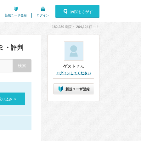
病院をさがす
新規ユーザ登録
ログイン
182,230
病院・
264,124
口コミ
ミ・評判
ゲスト
さん
ログインしてください
新規ユーザ登録
絞り込み »