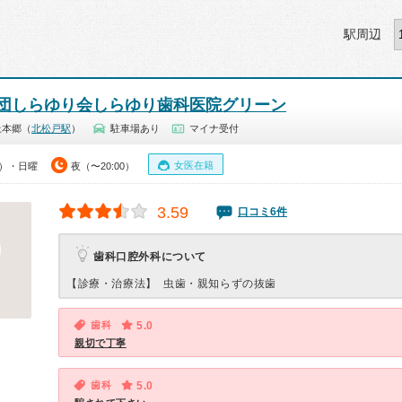
駅周辺
団しらゆり会しらゆり歯科医院グリーン
上本郷（
北松戸駅
）
駐車場あり
マイナ受付
女医在籍
0）・日曜
夜（〜20:00）
3.59
口コミ6件
歯科口腔外科について
【診療・治療法】
虫歯・親知らずの抜歯
歯科
5.0
親切で丁寧
歯科
5.0