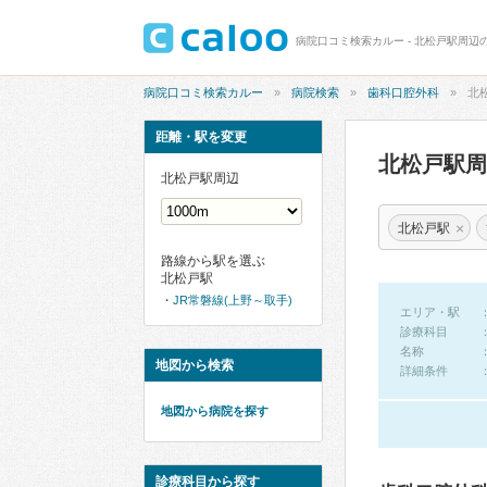
病院口コミ検索カルー - 北松戸駅周辺
病院口コミ検索カルー
病院検索
歯科口腔外科
北
距離・駅を変更
北松戸駅
北松戸駅周辺
×
北松戸駅
路線から駅を選ぶ
北松戸駅
JR常磐線(上野～取手)
エリア・駅
診療科目
名称
地図から検索
詳細条件
地図から病院を探す
診療科目から探す