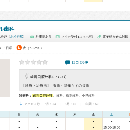
ル歯科
北松戸（
北松戸駅
）
駐車場あり
マイナ受付 (スマホ可)
電子処方せん対応
0）・日曜
夜（〜22:00）
－
口コミ0件
歯科口腔外科について
【診療・治療法】
虫歯・親知らずの抜歯
診療科：
歯科口腔外科
、歯科、矯正歯科、小児歯科
アクセス数 7月：
13
| 6月：
15
| 年間：
59
月
火
水
木
金
土
●
●
●
●
15:00-18:00
●
●
●
●