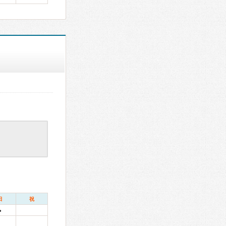
日
祝
●