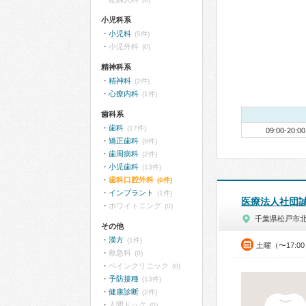
小児科系
小児科
(5件)
小児外科
(0)
精神科系
精神科
(2件)
心療内科
(1件)
歯科系
歯科
(17件)
09:00-20:00
矯正歯科
(9件)
歯周病科
(2件)
小児歯科
(13件)
歯科口腔外科
(6件)
インプラント
(1件)
医療法人社団
ホワイトニング
(0)
千葉県松戸市
その他
漢方
(1件)
土曜（〜17:0
救急科
(0)
ペインクリニック
(0)
予防接種
(13件)
健康診断
(2件)
人間ドック
(0)