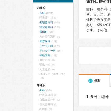
歯科口腔外
内科系
歯科口腔外科
内科
(12件)
茎、舌、頬、唇
呼吸器内科
(0)
外科で扱う疾患
循環器内科
(1件)
あり、X線やC
消化器内科
(5件)
ます。その他、
胃腸科
(1件)
内分泌代謝科
(0)
糖尿病科
(1件)
リウマチ科
(1件)
アレルギー科
(1件)
神経内科
(1件)
血液内科
(0)
腎臓内科
(0)
人工透析
(0)
緩和ケア（ホスピス）
(0)
標準
外科系
外科
(3件)
呼吸器外科
(0)
1-6
件 / 6件中
心臓血管外科
(0)
消化器外科
(0)
乳腺科
(0)