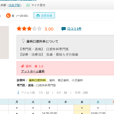
上本郷（
北松戸駅
）
マイナ受付
女医在籍
0）
夜（〜20:00）
3.00
口コミ1件
歯科口腔外科について
【専門医・資格】
口腔外科専門医
【診療・治療法】
虫歯・親知らずの抜歯
歯科
3.0
アットホーム歯科
診療科：
歯科口腔外科
、歯科、矯正歯科、小児歯科
専門医・資格：
口腔外科専門医
アクセス数 7月：
12
| 6月：
26
| 年間：
235
月
火
水
木
金
土
●
●
●
●
●
14:30-20:00
14:00-17:00
●
●
●