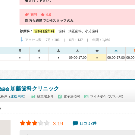
騙されて下さい。
歯科
4.0
院内も綺麗で女性スタッフのみ
診療科：
歯科口腔外科
、歯科、矯正歯科、小児歯科
アクセス数 7月：
101
| 6月：
137
| 年間：
1,089
月
火
水
木
金
土
09:00-17:00
09:00-17:00
09:00
●
●
●
●
加藤歯科クリニック
誠歯会
北松戸（
北松戸駅
）
駐車場あり
電子決済可
マイナ受付 (スマホ可)
0）
3.19
口コミ2件