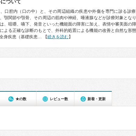
科について
は、口腔内（口の中）と、その周辺組織の疾患や外傷を専門に診る診療
、顎関節や顎骨、その周辺の筋肉や神経、唾液腺などが診療対象とな
は、咀嚼、嚥下、発音といった機能面の障害に加え、表情や審美面の
Tによる正確な診断のもとで、外科的処置による機能の改善と自然な形
全身疾患（基礎疾患… 【
続きを読む
】
★の数
レビュー数
新着・更新