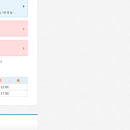
子供の歯科医院選びで市内でいくつか通院しましたが、こちらが1番通いやすかったです。 院内も綺麗で、狭いながらもキッズスペースがあります。 土日やっているので、仕事しながらも通院できます。 ただし
ト
日
祝
-12:00
-17:00