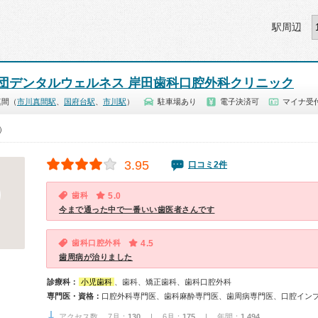
駅周辺
団デンタルウェルネス 岸田歯科口腔外科クリニック
真間（
市川真間駅
、
国府台駅
、
市川駅
）
駐車場あり
電子決済可
マイナ受付
0）
3.95
口コミ2件
歯科
5.0
今まで通った中で一番いい歯医者さんです
歯科口腔外科
4.5
歯周病が治りました
診療科：
小児歯科
、歯科、矯正歯科、歯科口腔外科
専門医・資格：
口腔外科専門医、歯科麻酔専門医、歯周病専門医、口腔イン
アクセス数 7月：
130
| 6月：
175
| 年間：
1,494