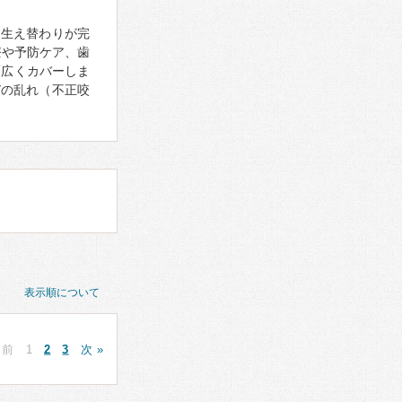
の生え替わりが完
療や予防ケア、歯
幅広くカバーしま
びの乱れ（不正咬
表示順について
 前
1
2
3
次 »