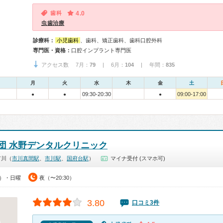
歯科
4.0
虫歯治療
診療科：
小児歯科
、歯科、矯正歯科、歯科口腔外科
専門医・資格：
口腔インプラント専門医
アクセス数 7月：
79
| 6月：
104
| 年間：
835
月
火
水
木
金
土
09:30-20:30
09:00-17:00
●
●
●
団 水野デンタルクリニック
市川（
市川真間駅
、
市川駅
、
国府台駅
）
マイナ受付 (スマホ可)
0）・日曜
夜（〜20:30）
3.80
口コミ3件