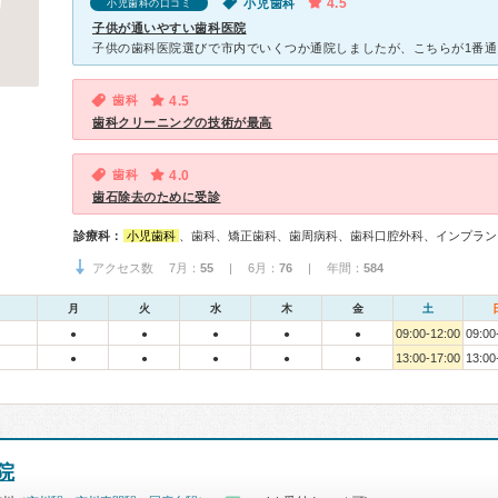
4.5
小児歯科
小児歯科の口コミ
子供が通いやすい歯科医院
歯科
4.5
歯科クリーニングの技術が最高
歯科
4.0
歯石除去のために受診
診療科：
小児歯科
、歯科、矯正歯科、歯周病科、歯科口腔外科、インプラン
アクセス数 7月：
55
| 6月：
76
| 年間：
584
月
火
水
木
金
土
09:00-12:00
09:00
●
●
●
●
●
13:00-17:00
13:00
●
●
●
●
●
院