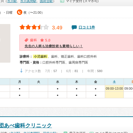
市川（
市川駅
、
市川真間駅
、
国府台駅
）
マイナ受付 (スマホ可)
0）・日曜
夜（〜21:00）
3.49
口コミ1件
歯科
5.0
先生の人柄も治療技術も素晴らしい！
診療科：
小児歯科
、歯科、矯正歯科、歯科口腔外科
専門医・資格：
口腔外科専門医、歯周病専門医
アクセス数 7月：
57
| 6月：
81
| 年間：
580
月
火
水
木
金
土
09:00-13:00
09:00
●
●
●
●
●
●
●
●
団あべ歯科クリニック