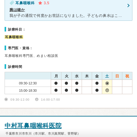
耳鼻咽喉科
3.5
腕は確か
我が子の通院で何度かお世話になりました。子どもの鼻水はこまめに吸ってあげたいけど、それだけのために小児科に連れて行くと他の病気ももらいそう…と躊躇していた頃、ありもとさんの噂を聞いて行ってきました。先
診療科目：
耳鼻咽喉科
専門医・資格：
耳鼻咽喉科専門医、めまい相談医
診療時間
月
火
水
木
金
土
日
祝
09:30-12:30
15:00-18:30
09:30-12:00
14:00-17:00
中村耳鼻咽喉科医院
千葉県市川市市川（市川駅、市川真間駅、菅野駅）