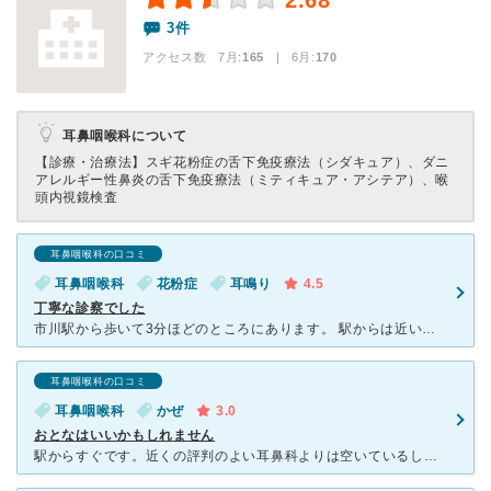
2.68
3件
アクセス数 7月:
165
| 6月:
170
耳鼻咽喉科について
【診療・治療法】
スギ花粉症の舌下免疫療法（シダキュア）、ダニ
アレルギー性鼻炎の舌下免疫療法（ミティキュア・アシテア）、喉
頭内視鏡検査
耳鼻咽喉科の口コミ
耳鼻咽喉科
花粉症
耳鳴り
4.5
丁寧な診察でした
市川駅から歩いて3分ほどのところにあります。 駅からは近いのですが、クリニックが入っているビルの入口が少し入ったところにあるのでちょっとわかりにくいです。 病院内は明るくとても綺麗でした。ちょっと
耳鼻咽喉科の口コミ
耳鼻咽喉科
かぜ
3.0
おとなはいいかもしれません
駅からすぐです。近くの評判のよい耳鼻科よりは空いているし、予約は出来なくても名前を書いて外出できるので、便利です。また、小さいながらも子ども用スペースがあり、絵本などおいてあります。 しかし子どもの