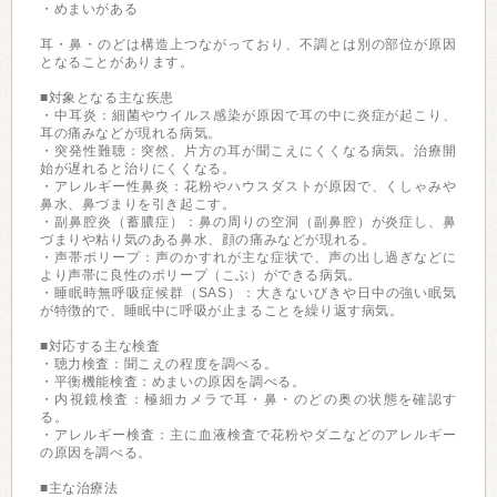
・めまいがある
耳・鼻・のどは構造上つながっており、不調とは別の部位が原因
となることがあります。
■対象となる主な疾患
・中耳炎：細菌やウイルス感染が原因で耳の中に炎症が起こり、
耳の痛みなどが現れる病気。
・突発性難聴：突然、片方の耳が聞こえにくくなる病気。治療開
始が遅れると治りにくくなる。
・アレルギー性鼻炎：花粉やハウスダストが原因で、くしゃみや
鼻水、鼻づまりを引き起こす。
・副鼻腔炎（蓄膿症）：鼻の周りの空洞（副鼻腔）が炎症し、鼻
づまりや粘り気のある鼻水、顔の痛みなどが現れる。
・声帯ポリープ：声のかすれが主な症状で、声の出し過ぎなどに
より声帯に良性のポリープ（こぶ）ができる病気。
・睡眠時無呼吸症候群（SAS）：大きないびきや日中の強い眠気
が特徴的で、睡眠中に呼吸が止まることを繰り返す病気。
■対応する主な検査
・聴力検査：聞こえの程度を調べる。
・平衡機能検査：めまいの原因を調べる。
・内視鏡検査：極細カメラで耳・鼻・のどの奥の状態を確認す
る。
・アレルギー検査：主に血液検査で花粉やダニなどのアレルギー
の原因を調べる。
■主な治療法