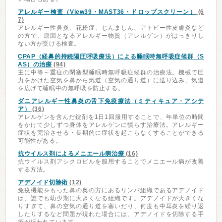
アレルギー検査（View39・MAST36・ドロップスクリーン）
(6
7)
アレルギー性鼻炎、花粉症、じんましん、アトピー性皮膚炎など
の方で、原因となるアレルギー物質（アレルゲン）がはっきりし
ない方が受ける検査。
CPAP（経鼻的持続陽圧呼吸療法）による睡眠時無呼吸症候群（S
AS）の治療
(94)
主に中等～重症の閉塞型睡眠時無呼吸症候群の治療法。機械で圧
力をかけた空気を鼻から気道（空気の通り道）に送り込み、気道
を広げて睡眠中の無呼吸を防止する。
ダニアレルギー性鼻炎の舌下免疫療法（ミティキュア・アシテ
ア）
(36)
アレルゲンを含んだ錠剤を1日1回服用することで、年単位の時間
をかけて少しずつ身体をアレルゲンに慣らす治療法。アレルギー
症状を完治させる・長期的に症状を起こらなくすることができる
可能性がある。
抗ウイルス剤によるメニエール病治療
(16)
抗ウイルス剤アシクロビルを服用することでメニエール病が改善
する方法。
アデノイド切除術
(12)
免疫機能をもった鼻の奥の方にあるリンパ組織であるアデノイド
は、誰でも幼少期に大きくなる組織です。アデノイドが大きくな
りすぎて、鼻の空気の通り道を塞いだり、何度も中耳炎を繰り返
したりするなど問題が現れた場合には、アデノイドを切除する手