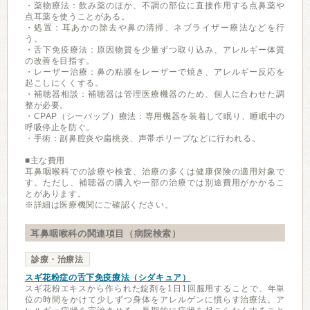
・薬物療法：飲み薬のほか、不調の部位に直接作用する点鼻薬や
点耳薬を使うことがある。
・処置：耳あかの除去や鼻の清掃、ネブライザー療法などを行
う。
・舌下免疫療法：原因物質を少量ずつ取り込み、アレルギー体質
の改善を目指す。
・レーザー治療：鼻の粘膜をレーザーで焼き、アレルギー反応を
起こしにくくする。
・補聴器相談：補聴器は管理医療機器のため、個人に合わせた調
整が必要。
・CPAP（シーパップ）療法：専用機器を装着して眠り、睡眠中の
呼吸停止を防ぐ。
・手術：副鼻腔炎や扁桃炎、声帯ポリープなどに行われる。
■主な費用
耳鼻咽喉科での診療や検査、治療の多くは健康保険の適用対象で
す。ただし、補聴器の購入や一部の治療では別途費用がかかるこ
とがあります。
※詳細は医療機関にご確認ください。
耳鼻咽喉科の関連項目（病院検索）
診療・治療法
スギ花粉症の舌下免疫療法（シダキュア）
スギ花粉エキスから作られた錠剤を1日1回服用することで、年単
位の時間をかけて少しずつ身体をアレルゲンに慣らす治療法。ア