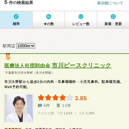
5
件の検索結果
表示順について
標準
★の数
レビュー数
新着・更新
駅周辺
市川ピースクリニック
医療法人社団則由会
千葉県市川市大野町（市川大野駅）
市川大野駅から徒歩2分の内科・耳鼻咽喉科・小児耳鼻科。駐車場完備。
Web予約可能。
3.85
6件
11件
アクセス数 7月:
1,032
| 6月:
1,095