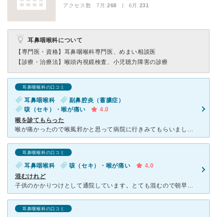
アクセス数 7月:
268
| 6月:
231
耳鼻咽喉科について
【専門医・資格】
耳鼻咽喉科専門医、めまい相談医
【診療・治療法】
喉頭内視鏡検査、小児聴力障害の診療
耳鼻咽喉科の口コミ
耳鼻咽喉科
副鼻腔炎（蓄膿症）
咳（セキ）・喉が痛い
4.0
喉を診てもらった
喉が痛かったので喉風邪かと思って病院に行きみてもらいました。レントゲンを撮ったり喉をカメラで診てもらいました。副鼻腔炎と逆流性食道炎の両方の可能性があるということで両方に効く薬をもらいました。丁寧な診
耳鼻咽喉科の口コミ
耳鼻咽喉科
咳（セキ）・喉が痛い
4.0
混むけれど
子供のかかりつけとして通院しています。とても混むので朝早くに順番待ちの記名をしても、お昼近くの診察になることも。でもそれだけ信頼のある耳鼻咽喉科なんだと思います。実際手際よく診察してくださります。
耳鼻咽喉科の口コミ