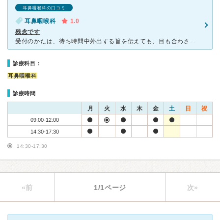
耳鼻咽喉科の口コミ
耳鼻咽喉科
1.0
残念です
受付のかたは、待ち時間中外出する旨を伝えても、目も合わさずに下を向いたまま返事をします。 子どもの診察なので、診察中暴れて手を焼かせてしまうのは本当に申し訳ないと思うのですが、感染予防のためか、
診療科目：
耳鼻咽喉科
診療時間
月
火
水
木
金
土
日
祝
09:00-12:00
14:30-17:30
14:30-17:30
«前
1/1ページ
次»