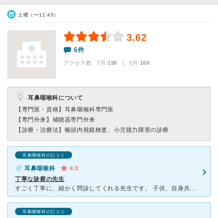
土曜（〜11:45）
3.62
6件
アクセス数 7月:
198
| 6月:
168
耳鼻咽喉科について
【専門医・資格】
耳鼻咽喉科専門医
【専門外来】
補聴器専門外来
【診療・治療法】
喉頭内視鏡検査、小児聴力障害の診療
耳鼻咽喉科の口コミ
耳鼻咽喉科
4.0
丁寧な診察の先生
すごく丁寧に、細かく問診してくれる先生です。 子供、自身共にお世話になったことがあります。 子供の中耳炎にはちゃんと細菌培養を出してから抗生剤を決めてくれたり、私は魚の骨が喉にささったのを取りに行
耳鼻咽喉科の口コミ