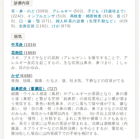
診療内容
耳・鼻・のど
(3099)、
アレルギー
(502)、
子ども（15歳頃まで）
(2242)、
インフルエンザ
(510)、
再検査・精密検査
(916)、
首
(17
0)、
口・歯・顎
(371)、
婦人科系の診療（生理不順など）
(429
9)、
全身症状
(1162)、
けが
(979)
病気
中耳炎
(1034)
花粉症
(1666)
スギ、ブタクサなどの花粉（アレルゲン）を吸引することで、ア
レルギー反応を起こすもの。主な症状は鼻水、鼻づまり、くしゃ
み、目のかゆみ。
かぜ
(6468)
発熱、頭痛、腹痛、だるさ、咳、吐き気、下痢などの症状がでる
副鼻腔炎（蓄膿症）
(727)
細菌・ウイルス感染（風邪）やアレルギーが原因となり、鼻の通
り道（鼻腔）と繋がる空洞「副鼻腔」の炎症悪化により膿が溜ま
り発症する。黄色い粘性鼻水、のどに落ちて咳や痰がでる、嫌な
臭い、頭・目の奥・頬（小鼻の横）の痛み、鼻づまりなどの症状
がみられ、発症から4週間以内を「急性」、3か月以上症状が続く
ものを「慢性」と分類する。まれに失明や腫瘍リスクもあるた
め、長引く症状には早めの受診が望まれる。治療は薬物療法（内
服薬、ネブライザーなどの局所治療）を中心とするが、重症化・
難治化した場合には内視鏡下での手術を検討する。