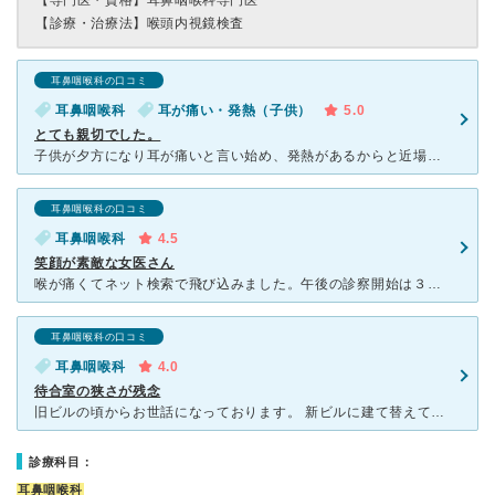
【専門医・資格】
耳鼻咽喉科専門医
【診療・治療法】
喉頭内視鏡検査
耳鼻咽喉科の口コミ
耳鼻咽喉科
耳が痛い・発熱（子供）
5.0
とても親切でした。
子供が夕方になり耳が痛いと言い始め、発熱があるからと近場の耳鼻科は断られたため、こちらを急遽受診させていただきました。 受付の締め切りの時間が迫っていたにも関わらず、受付の方のはじめの電話からと
耳鼻咽喉科の口コミ
耳鼻咽喉科
4.5
笑顔が素敵な女医さん
喉が痛くてネット検索で飛び込みました。午後の診察開始は３時からで ３時半に入り33番目。めちゃくちゃ混んでました。２時間待ちで診察は3分。QRコードと電話で何人まで診察が進んでいるのか？確認することが
耳鼻咽喉科の口コミ
耳鼻咽喉科
4.0
待合室の狭さが残念
旧ビルの頃からお世話になっております。 新ビルに建て替えてからは待合スペースが極端に狭くなり、エレベーターホールや外の駐輪場周りまで待っている人が溢れるようになってしまいました。 立ちっぱなしで赤
診療科目：
耳鼻咽喉科