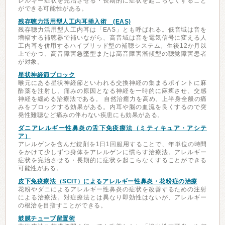
レルギー症状を完治させる・長期的に症状を起こらなくすること
ができる可能性がある。
残存聴力活用型人工内耳挿入術 (EAS)
残存聴力活用型人工内耳は「EAS」とも呼ばれる。低音域は音を
増幅する補聴器で補いながら、高音域は音を電気信号に変える人
工内耳を併用するハイブリッド型の補聴システム。生後12か月以
上でかつ、高音障害急墜型または高音障害漸傾型の聴覚障害患者
が対象。
星状神経節ブロック
喉元にある星状神経節といわれる交換神経の集まるポイントに麻
酔薬を注射し、痛みの原因となる神経を一時的に麻痺させ、交感
神経を緩める治療法である。 自然治癒力を高め、上半身全般の痛
みをブロックする効果がある。内耳や脳の血流を良くするので突
発性難聴など痛みの伴わない疾患にも効果がある。
ダニアレルギー性鼻炎の舌下免疫療法（ミティキュア・アシテ
ア）
アレルゲンを含んだ錠剤を1日1回服用することで、年単位の時間
をかけて少しずつ身体をアレルゲンに慣らす治療法。アレルギー
症状を完治させる・長期的に症状を起こらなくすることができる
可能性がある。
皮下免疫療法（SCIT）によるアレルギー性鼻炎・花粉症の治療
花粉やダニによるアレルギー性鼻炎の症状を改善するための注射
による治療法。対症療法とは異なり即効性はないが、アレルギー
の根治を目指すことができる。
鼓膜チューブ留置術