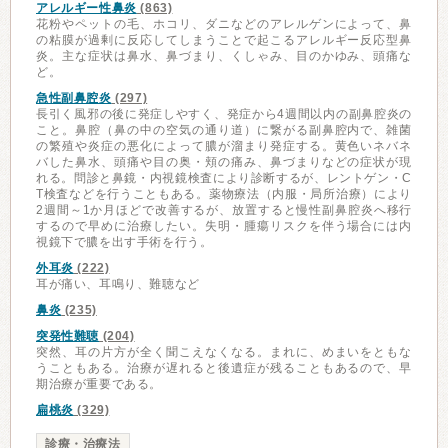
アレルギー性鼻炎
(863)
花粉やペットの毛、ホコリ、ダニなどのアレルゲンによって、鼻
の粘膜が過剰に反応してしまうことで起こるアレルギー反応型鼻
炎。主な症状は鼻水、鼻づまり、くしゃみ、目のかゆみ、頭痛な
ど。
急性副鼻腔炎
(297)
長引く風邪の後に発症しやすく、発症から4週間以内の副鼻腔炎の
こと。鼻腔（鼻の中の空気の通り道）に繋がる副鼻腔内で、雑菌
の繁殖や炎症の悪化によって膿が溜まり発症する。黄色いネバネ
バした鼻水、頭痛や目の奥・頬の痛み、鼻づまりなどの症状が現
れる。問診と鼻鏡・内視鏡検査により診断するが、レントゲン・C
T検査などを行うこともある。薬物療法（内服・局所治療）により
2週間～1か月ほどで改善するが、放置すると慢性副鼻腔炎へ移行
するので早めに治療したい。失明・腫瘍リスクを伴う場合には内
視鏡下で膿を出す手術を行う。
外耳炎
(222)
耳が痛い、耳鳴り、難聴など
鼻炎
(235)
突発性難聴
(204)
突然、耳の片方が全く聞こえなくなる。まれに、めまいをともな
うこともある。治療が遅れると後遺症が残ることもあるので、早
期治療が重要である。
扁桃炎
(329)
診療・治療法