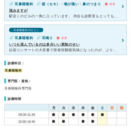
耳鼻咽喉科
咳（セキ）・喉が痛い・鼻のつまり
4.0
混みますが
駅近くのビルの一角に入っています。 待合も診察室もとっても狭いのですが、いつも人が絶えることはありません。それだけ信頼のある診察をされているのだと思います。実際先生はよく質問してくださり、こちらの状
耳鼻咽喉科の口コミ
耳鼻咽喉科
耳鳴り
4.0
いつも混んでいるのは多分いい意味のせい
以前コンサートの大音量で突発性難聴気味になったのが、ぶり返した感じで耳鳴りが気になるようになって受診しました。 聴力の検査をして貰ったところ、数値は深刻な状態ではないし、加齢的なものもあるのでね
診療科目：
耳鼻咽喉科
専門医・資格：
耳鼻咽喉科専門医
診療時間
月
火
水
木
金
土
日
祝
09:00-11:45
15:00-18:45