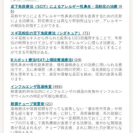
皮下免疫療法（SCIT）によるアレルギー性鼻炎・花粉症の治療
(9
6)
花粉やダニによるアレルギー性鼻炎の症状を改善するための注射
による治療法。対症療法とは異なり即効性はないが、アレルギー
の根治を目指すことができる。
スギ花粉症の舌下免疫療法（シダキュア）
(71)
スギ花粉エキスから作られた錠剤を1日1回服用することで、年単
位の時間をかけて少しずつ身体をアレルゲンに慣らす治療法。ア
レルギー症状を完治させる・長期的に症状を起こらなくすること
ができる可能性がある。
Bスポット療法(EAT:上咽頭擦過療法)
(29)
慢性鼻炎や慢性副鼻腔炎、慢性扁桃炎などの治療に用いられる療
法です。主に鼻咽腔（鼻と喉の間の空間）に、塩化亜鉛などの薬
剤を塗布することで、炎症や過敏な反応を鎮め、症状の改善を図
ります。
インフルエンザ迅速検査
(496)
検査後約30分以内にインフルエンザの感染の有無やインフルエン
ザウィルスの特定が可能な検査法。
鼓膜チューブ留置術
(21)
薬物療法や鼓膜切開を行っても改善しない「滲出性中耳炎」や何
度も繰り返す「急性中耳炎」に対して、局所麻酔後、耳の鼓膜に
穴をあけ、シリコンチューブを一定期間入れておくことで、チュ
ーブの穴を通して換気機能が改善できる治療法。速やかな難聴改
善が見込まれるが、チューブ抜去後、まれに開けた穴が塞がらな
い場合もある。