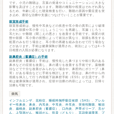
です。小児の難聴は、言葉の発達やコミュニケーションに大きな
影響を及ぼすことがあります。難聴の種類や程度はそれぞれ異な
るため、年齢に応じた聴覚検査を行い、難聴の原因や重症度を突
き止め、適切な治療や支援につなげていくことが重要です。
鼓室形成手術
鼓室形成術は、慢性中耳炎などの疾患や耳小骨の異常により破壊
された鼓膜や耳小骨（じしょうこつ）を再建し、耳漏（じろう：
耳だれ）や難聴（聞こえの悪さ）を改善する手術です。病変の状
態や鼓膜・耳小骨の状態によって術法が異なり、鼓膜を再生する
処置のみを行う場合と、耳小骨の再建を組み合わせて行う場合な
どがあります。手術は健康保険が適用され、術法によっては4～5
日程度の入院が必要になります。
副鼻腔炎（蓄膿症）の手術
副鼻腔炎（蓄膿症）手術は、慢性化した鼻づまりや粘り気のある
鼻水などの症状を改善し、鼻の通りを改善する手術です。薬物療
法などで十分な改善がみられない場合や、鼻腔内にポリープ（鼻
茸）がある場合などに手術を検討します。現在は、鼻の中から内
視鏡を挿入して行う内視鏡下副鼻腔手術（ESS）が主流です。手
術は健康保険が適用され、症状や治療の内容によっては、日帰り
治療も可能です。
病気
インフルエンザ
、
花粉症
、
睡眠時無呼吸症候群（SAS）
、
アレル
ギー性鼻炎
、
鼻炎
、
内耳炎
、
中耳炎
、
外耳炎
、
突発性難聴
、
喉頭
炎
、
扁桃炎
、
副鼻腔炎（蓄膿症）
、
口内炎
、
声帯ポリープ
、
舌が
ん
、
上顎洞がん
、
喉頭がん
、
吃音（どもり）
、
言語発達障害
、
プ