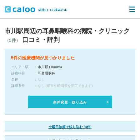
市川駅周辺の耳鼻咽喉科の病院・クリニック
口コミ・評判
（5件）
5件の医療機関が見つかりました
エリア・駅
市川駅 (1000m)
診療科目
耳鼻咽喉科
名称
なし
詳細条件
なし (曜日や時間帯を指定できます)
条件変更・絞り込み
土曜日診療で絞り込む (4件)