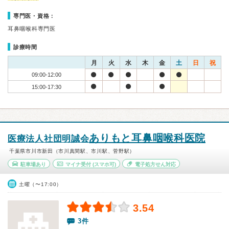
専門医・資格：
耳鼻咽喉科専門医
診療時間
月
火
水
木
金
土
日
祝
09:00-12:00
15:00-17:30
ありもと耳鼻咽喉科医院
医療法人社団明誠会
千葉県市川市新田（市川真間駅、市川駅、菅野駅）
駐車場あり
マイナ受付
(スマホ可)
電子処方せん対応
土曜（〜17:00）
3.54
3件