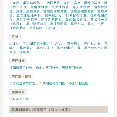
ール熱（咽頭結膜熱）
、
地図状舌
、
急性中耳炎
、
慢性中耳炎
、
滲
出性中耳炎
、
外傷性難聴
、
先天性難聴
、
老人性難聴
、
薬剤性難
聴
、
難聴
、
急性鼻炎
、
慢性肥厚性鼻炎
、
慢性萎縮性鼻炎
、
慢性鼻
炎
、
血管運動性鼻炎
、
副鼻腔がん
、
副鼻腔のう胞
、
後鼻孔閉鎖
症
、
急性副鼻腔炎
、
慢性副鼻腔炎
、
鼻の先天異常
、
鼻ポリープ
（鼻茸）
、
鼻中隔弯曲症
、
鼻涙管閉塞
、
鼻腔がん
、
鼻血
、
さ声
、
仮声帯肥大
、
声帯結節
、
いびき
症状
めまい
、
耳の閉塞感・聞こえづらい
、
喉が痛い
、
声が枯れる
、
耳
鳴り
、
耳が痛い
、
鼻のつまり
、
鼻水が出る
、
痰
、
鼻水がのどに流
れる・後鼻漏
専門外来
補聴器専門外来
、
めまい専門外来
、
難聴専門外来
専門医・資格
気管食道科専門医
、
耳鼻咽喉科専門医
、
めまい相談医
診療科目
アレルギー科
耳鼻咽喉科の関連項目（口コミ検索）