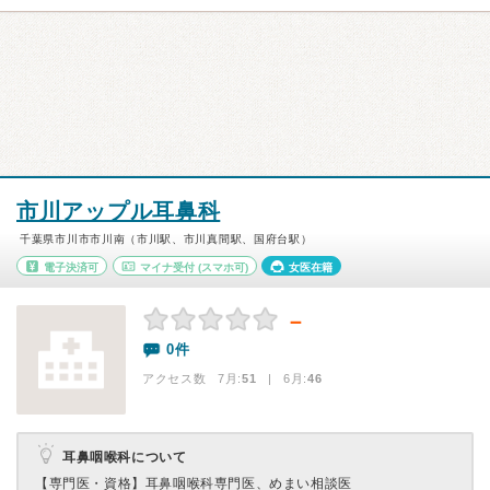
市川アップル耳鼻科
千葉県市川市市川南（市川駅、市川真間駅、国府台駅）
電子決済可
マイナ受付
(スマホ可)
女医在籍
－
0件
アクセス数 7月:
51
| 6月:
46
耳鼻咽喉科について
【専門医・資格】
耳鼻咽喉科専門医、めまい相談医