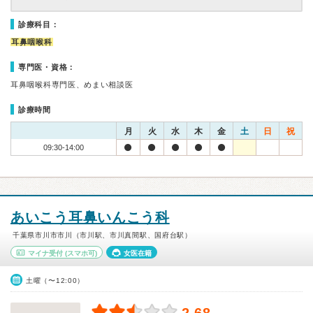
診療科目：
耳鼻咽喉科
専門医・資格：
耳鼻咽喉科専門医、めまい相談医
診療時間
月
火
水
木
金
土
日
祝
09:30-14:00
あいこう耳鼻いんこう科
千葉県市川市市川（市川駅、市川真間駅、国府台駅）
マイナ受付
(スマホ可)
女医在籍
土曜（〜12:00）