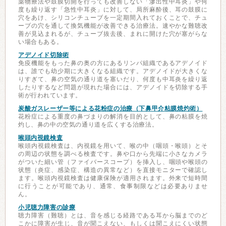
薬物療法や鼓膜切開を行っても改善しない「滲出性中耳炎」や何
度も繰り返す「急性中耳炎」に対して、局所麻酔後、耳の鼓膜に
穴をあけ、シリコンチューブを一定期間入れておくことで、チュ
ーブの穴を通して換気機能が改善できる治療法。速やかな難聴改
善が見込まれるが、チューブ抜去後、まれに開けた穴が塞がらな
い場合もある。
アデノイド切除術
免疫機能をもった鼻の奥の方にあるリンパ組織であるアデノイド
は、誰でも幼少期に大きくなる組織です。アデノイドが大きくな
りすぎて、鼻の空気の通り道を塞いだり、何度も中耳炎を繰り返
したりするなど問題が現れた場合には、アデノイドを切除する手
術が行われています。
炭酸ガスレーザー等による花粉症の治療（下鼻甲介粘膜焼灼術）
花粉症による重度の鼻づまりの解消を目的として、鼻の粘膜を焼
灼し、鼻の中の空気の通り道を広くする治療法。
喉頭内視鏡検査
喉頭内視鏡検査は、内視鏡を用いて、喉の中（咽頭・喉頭）とそ
の周辺の状態を調べる検査です。鼻や口から先端に小さなカメラ
がついた細い管（ファイバースコープ）を挿入し、咽頭や喉頭の
状態（炎症、感染症、構造の異常など）を直接モニターで確認し
ます。喉頭内視鏡検査は健康保険が適用されます。外来で短時間
に行うことが可能であり、通常、食事制限などは必要ありませ
ん。
小児聴力障害の診療
聴力障害（難聴）とは、音を感じる経路である耳から脳までのど
こかに障害が生じ、音が聞こえない、もしくは聞こえにくい状態