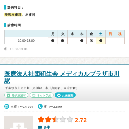
診療科目：
美容皮膚科
、皮膚科
診療時間
月
火
水
木
金
土
日
祝
10:00-18:00
10:00-13:00
医療法人社団靭生会 メディカルプラザ市川
駅
千葉県市川市市川（市川駅、市川真間駅、国府台駅）
電子決済可
ネット予約
女医在籍
土曜（〜14:00）
夜（〜22:00）
2.72
8件