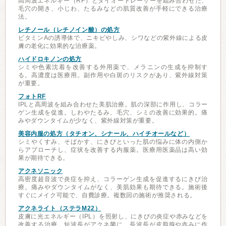
高周波エネルギー（RF）とダイオードレーザーを組み合わせた、
毛穴の開き、小じわ、たるみなどの肌質改善が手軽にできる治療
法。
レチノール（レチノイン酸）の処方
ビタミンAの誘導体で、ニキビやしみ、シワなどの紫外線による皮
膚の老化に効果的な治療薬。
ハイドロキノンの処方
シミや色素沈着を改善する外用薬で、メラニンの生成を抑制す
る。高濃度は医療用。副作用や白斑のリスクがあり、紫外線対策
が重要。
フォトRF
IPLと高周波を組み合わせた美肌治療。肌の深部に作用し、コラー
ゲン生成を促進。しわやたるみ、毛穴、シミの改善に効果的。痛
みやダウンタイムが少なく、紫外線対策が重要。
美容内服の処方（タチオン、シナール、ハイチオールなど）
シミやくすみ、そばかす、にきびといった肌の悩みに体の内側か
らアプローチし、症状を改善する内服薬。医療用医薬品は高い効
果が期待できる。
アクネソニック
高密度超音波で炎症を抑え、コラーゲン生成を促進するにきび治
療。痛みやダウンタイムがなく、美肌効果も期待できる。施術後
すぐにメイク可能で、自費診療。複数回の施術が推奨される。
アクネライト（ステラM22）
皮膚に光エネルギー（IPL）を照射し、にきびの炎症や赤みなどを
改善する治療。短波長がアクネ菌に、長波長が皮脂腺や赤みに作