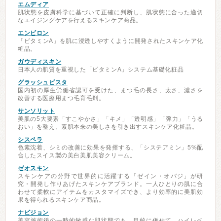
エムディア
肌状態を皮膚科学に基づいて正確に判断し、肌状態に合った適切
なエイジングケアを行えるスキンケア商品。
エンビロン
「ビタミンA」を肌に浸透しやすくように開発されたスキンケア化
粧品。
ガウディスキン
日本人の肌質を重視した「ビタミンA」システム基礎化粧品
グラッシュビスタ
国内初の厚生労働省認可を受けた、まつ毛の長さ、太さ、濃さを
改善する医療用まつ毛育毛剤。
サンソリット
美肌の5大要素「すこやかさ」「キメ」「透明感」「弾力」「うる
おい」を整え、素肌本来の美しさを引き出すスキンケア化粧品。
シスペラ
色素沈着、シミの改善に効果を発揮する、「システアミン」5%配
合したスイス製の美白美肌美容クリーム。
ゼオスキン
スキンケアの分野で世界的に活躍する「ゼイン・オバジ」が研
究・開発し作りあげたスキンケアブランド。一人ひとりの肌に合
わせて柔軟にアイテムをカスタマイズでき、より効率的に美肌効
果を得られるスキンケア商品。
ナビジョン
美容施術後の一時的敏感な肌状態でも、目的に併せて、ハイレベ