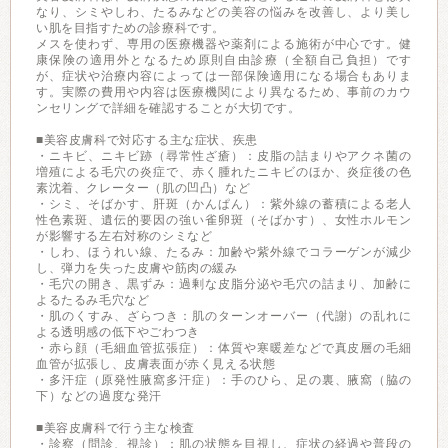
なり、シミやしわ、たるみなどの美容の悩みを改善し、より美し
い肌を目指すための診療科です。
メスを使わず、専用の医療機器や薬剤による施術が中心です。健
康保険の適用外となるため原則自由診療（全額自己負担）です
が、症状や治療内容によっては一部保険適用になる場合もありま
す。実際の費用や内容は医療機関により異なるため、事前のカウ
ンセリングで詳細を確認することが大切です。
■美容皮膚科で対応する主な症状、疾患
・ニキビ、ニキビ跡（尋常性ざ瘡）：皮脂の詰まりやアクネ菌の
増殖による毛穴の炎症で、赤く腫れたニキビのほか、炎症後の色
素沈着、クレーター（肌の凹凸）など
・シミ、そばかす、肝斑（かんぱん）：紫外線の蓄積による老人
性色素斑、遺伝的要因の強い雀卵斑（そばかす）、女性ホルモン
が影響する左右対称のシミなど
・しわ、ほうれい線、たるみ：加齢や紫外線でコラーゲンが減少
し、弾力を失った皮膚や筋肉の緩み
・毛穴の開き、黒ずみ：過剰な皮脂分泌や毛穴の詰まり、加齢に
よるたるみ毛穴など
・肌のくすみ、ざらつき：肌のターンオーバー（代謝）の乱れに
よる透明感の低下やごわつき
・赤ら顔（毛細血管拡張症）：体質や寒暖差などで真皮層の毛細
血管が拡張し、皮膚表面が赤く見える状態
・多汗症（原発性腋窩多汗症）：手のひら、足の裏、腋窩（脇の
下）などの過度な発汗
■美容皮膚科で行う主な検査
・診察（問診、視診）：肌の状態を目視し、症状の経過や普段の