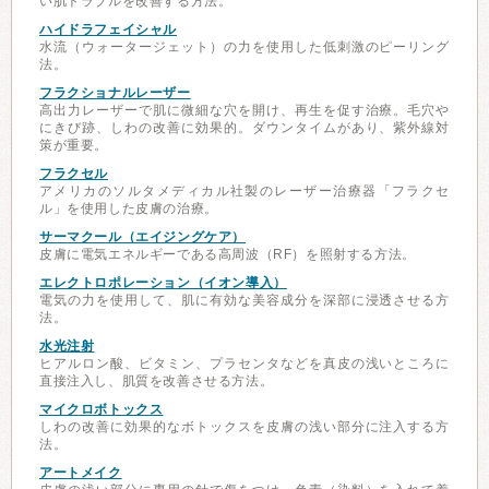
い肌トラブルを改善する方法。
ハイドラフェイシャル
水流（ウォータージェット）の力を使用した低刺激のピーリング
法。
フラクショナルレーザー
高出力レーザーで肌に微細な穴を開け、再生を促す治療。毛穴や
にきび跡、しわの改善に効果的。ダウンタイムがあり、紫外線対
策が重要。
フラクセル
アメリカのソルタメディカル社製のレーザー治療器「フラクセ
ル」を使用した皮膚の治療。
サーマクール（エイジングケア）
皮膚に電気エネルギーである高周波（RF）を照射する方法。
エレクトロポレーション（イオン導入）
電気の力を使用して、肌に有効な美容成分を深部に浸透させる方
法。
水光注射
ヒアルロン酸、ビタミン、プラセンタなどを真皮の浅いところに
直接注入し、肌質を改善させる方法。
マイクロボトックス
しわの改善に効果的なボトックスを皮膚の浅い部分に注入する方
法。
アートメイク