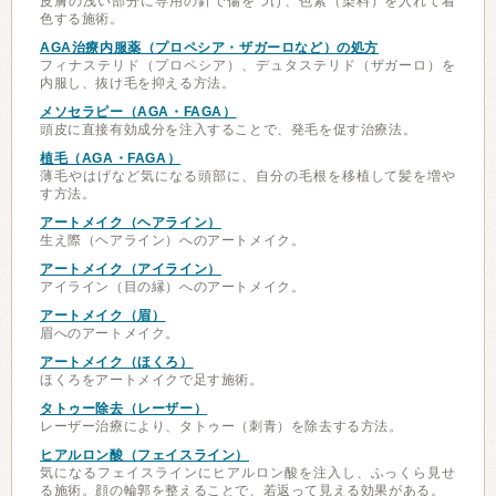
皮膚の浅い部分に専用の針で傷をつけ、色素（染料）を入れて着
色する施術。
AGA治療内服薬（プロペシア・ザガーロなど）の処方
フィナステリド（プロペシア）、デュタステリド（ザガーロ）を
内服し、抜け毛を抑える方法。
メソセラピー（AGA・FAGA）
頭皮に直接有効成分を注入することで、発毛を促す治療法。
植毛（AGA・FAGA）
薄毛やはげなど気になる頭部に、自分の毛根を移植して髪を増や
す方法。
アートメイク（ヘアライン）
生え際（ヘアライン）へのアートメイク。
アートメイク（アイライン）
アイライン（目の縁）へのアートメイク。
アートメイク（眉）
眉へのアートメイク。
アートメイク（ほくろ）
ほくろをアートメイクで足す施術。
タトゥー除去（レーザー）
レーザー治療により、タトゥー（刺青）を除去する方法。
ヒアルロン酸（フェイスライン）
気になるフェイスラインにヒアルロン酸を注入し、ふっくら見せ
る施術。顔の輪郭を整えることで、若返って見える効果がある。