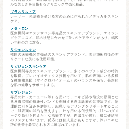
ルな美しさを目指せるクリニック専売化粧品。
プラスリストア
レーザー・光治療を受ける方のために作られたメディカルスキン
ケア。
メタトロン
医療機関やエステサロン専売品のスキンケアブランド、エイジン
グケアコスメ。肌の状態に合わせて5つのケアラインがあり、幅広
い年齢の方に対応。
リジェンスキン
韓国の医療機関専売品のスキンケアブランド。美容施術前後のデ
リケートな肌にも使用可能。
リビジョンスキンケア
医療機関専売のスキンケアブランド。多くのペプチド成分の特許
を取得。プレバイオティクス技術を用いて、肌の表面にいる多様
な微生物集団（マイクロバイオーム）のバランスを保ち、長期的
な肌の健康をサポートする。
サブシジョン
専用の針（カニューレ等）を用いて、ニキビ跡や陥没の原因とな
る皮膚深部の線維性バンドを剥離する自由診療の治療法です。物
理的に引き込みを解除し、組織リモデリングをサポートすること
で、肌表面の凹凸を整えます。針を用いる低侵襲的（肌へのダメ
ージや負担を抑えた）な治療ですが、内出血や腫れ、稀に硬結等
のリスクも伴います。反応には個人差がありますが、深いニキビ
跡の改善を希望される方に選ばれています。