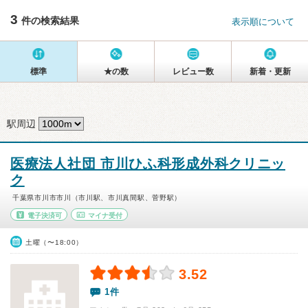
3
件の検索結果
表示順について
標準
★の数
レビュー数
新着・更新
駅周辺
医療法人社団 市川ひふ科形成外科クリニッ
ク
千葉県市川市市川（市川駅、市川真間駅、菅野駅）
電子決済可
マイナ受付
土曜（〜18:00）
3.52
1件