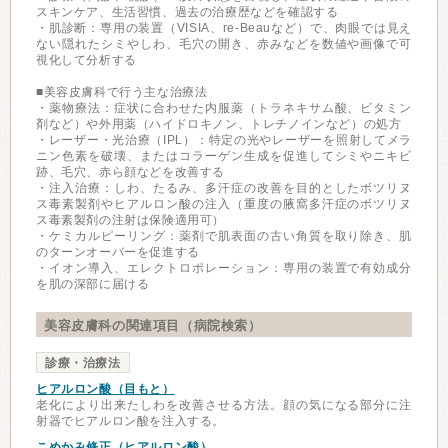
スキンケア、生活習慣、過去の治療歴などを確認する
・肌診断：専用の装置（VISIA、re-Beauなど）で、肉眼では見え
ない隠れたシミやしわ、毛穴の開き、赤みなどを数値や画像で可
視化して分析する
■美容皮膚科で行う主な治療法
・薬物療法：症状に合わせた内服薬（トラネキサム酸、ビタミン
剤など）や外用薬（ハイドロキノン、トレチノインなど）の処方
・レーザー・光治療（IPL）：特定の光やレーザーを照射してメラ
ニン色素を破壊、またはコラーゲン生成を促進してシミやニキビ
跡、毛穴、赤ら顔などを改善する
・注入治療：しわ、たるみ、多汗症の改善を目的としたボツリヌ
ス毒素製剤やヒアルロン酸の注入（重度の腋窩多汗症のボツリヌ
ス毒素製剤の注射は保険適用可）
・ケミカルピーリング：薬剤で肌表面の古い角質を取り除き、肌
のターンオーバーを促進する
・イオン導入、エレクトロポレーション：専用の装置で有効成分
を肌の深部に届ける
美容皮膚科の関連項目（病院検索）
診療・治療法
ヒアルロン酸（目もと）
老化により出来たしわを改善させる方法。顔の気になる部分に注
射器でヒアルロン酸を注入する。
こめかみ修正（ヒアルロン酸）