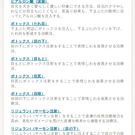
ヒアルロン酸（涙袋）
目元を大きく愛らしく優しい印象にできる方法。目元のクマやし
わなどが目立ちにくくなり、若返り効果も。下まぶたの眼球に沿
ってヒアルロン酸を注入する。
ボトックス（たれ目）
下まぶた周辺にボトックスを注入し、下まぶたのラインを下げ、
たれ目を形成する治療法。
ボトックス（目の下）
目の下にボトックス注射をすることで表情じわを改善させる治療
法。
ボトックス（目もと）
目もとにボトックス注射をすることで表情じわを改善させる治療
法。
ボトックス（目尻）
目尻にボトックス注射をすることで表情じわを改善させる治療
法。
ボトックス（目頭）
目頭の下にボトックス注射をすることで表情じわを改善させる治
療法。
リジュランi（サーモン注射）
リジュランi（サーモン注射）をすることで皮膚の自然治癒能力を
高め、老化やダメージを受けた皮膚を根本から修復する治療法。
リジュランi（サーモン注射）（目の下）
リジュランi（サーモン注射）を皮下に注入することで目の下の若