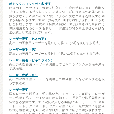
ボトックス（ワキガ・多汗症）
わきの下にボツリヌス毒素を注入し、汗腺の活動を抑えて過剰な
発汗を抑制する治療法です。皮膚を切らずに行えるため体への負
担が少なく、衣類の汗ジミや汗による不快なニオイを軽減する効
果が期待できます。通常、投与後2〜3日で効果が現れ、3〜6か月
ほど持続します。重度の原発性腋窩多汗症と診断された場合には
保険適用となるケースもあり、日常生活の質を向上させる有効な
選択肢として選ばれています。
レーザー脱毛（わきの下）
高出力の医療用レーザーを照射して脇のムダ毛を減らす脱毛法。
レーザー脱毛（腕）
高出力の医療用レーザーを照射して腕のムダ毛を減らす脱毛法。
レーザー脱毛（ビキニライン）
高出力の医療用レーザーを照射してビキニラインのムダ毛を減ら
す脱毛法。
レーザー脱毛（足）
高出力の医療用レーザーを照射して脛や膝、腿などのムダ毛を減
らす脱毛法。
レーザー脱毛
医療レーザー脱毛は、毛の黒い色（メラニン）に反応するレーザ
ーで毛根や毛を生やす組織に熱を加えて、長期的な脱毛効果が期
待できる治療です。主に波長の異なる3種類のレーザー（アレキサ
ンドライト、ダイオード、ヤグ）が用いられ、照射方法にも熱破
壊式と蓄熱式があり、毛質や肌質、部位に応じて選択されます。