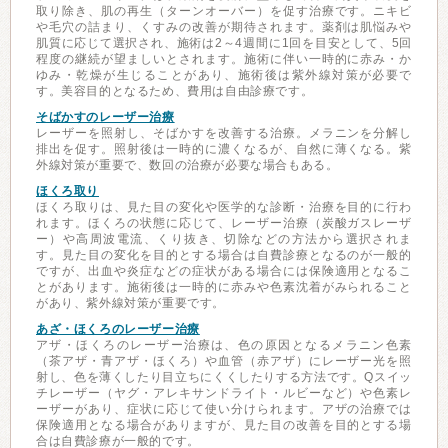
取り除き、肌の再生（ターンオーバー）を促す治療です。ニキビ
や毛穴の詰まり、くすみの改善が期待されます。薬剤は肌悩みや
肌質に応じて選択され、施術は2～4週間に1回を目安として、5回
程度の継続が望ましいとされます。施術に伴い一時的に赤み・か
ゆみ・乾燥が生じることがあり、施術後は紫外線対策が必要で
す。美容目的となるため、費用は自由診療です。
そばかすのレーザー治療
レーザーを照射し、そばかすを改善する治療。メラニンを分解し
排出を促す。照射後は一時的に濃くなるが、自然に薄くなる。紫
外線対策が重要で、数回の治療が必要な場合もある。
ほくろ取り
ほくろ取りは、見た目の変化や医学的な診断・治療を目的に行わ
れます。ほくろの状態に応じて、レーザー治療（炭酸ガスレーザ
ー）や高周波電流、くり抜き、切除などの方法から選択されま
す。見た目の変化を目的とする場合は自費診療となるのが一般的
ですが、出血や炎症などの症状がある場合には保険適用となるこ
とがあります。施術後は一時的に赤みや色素沈着がみられること
があり、紫外線対策が重要です。
あざ・ほくろのレーザー治療
アザ・ほくろのレーザー治療は、色の原因となるメラニン色素
（茶アザ・青アザ・ほくろ）や血管（赤アザ）にレーザー光を照
射し、色を薄くしたり目立ちにくくしたりする方法です。Qスイッ
チレーザー（ヤグ・アレキサンドライト・ルビーなど）や色素レ
ーザーがあり、症状に応じて使い分けられます。アザの治療では
保険適用となる場合がありますが、見た目の改善を目的とする場
合は自費診療が一般的です。