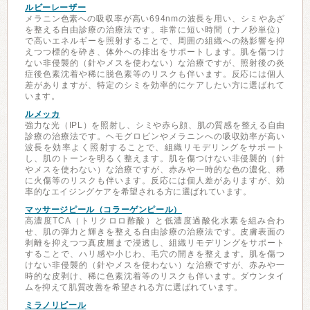
ルビーレーザー
メラニン色素への吸収率が高い694nmの波長を用い、シミやあざ
を整える自由診療の治療法です。非常に短い時間（ナノ秒単位）
で高いエネルギーを照射することで、周囲の組織への熱影響を抑
えつつ標的を砕き、体外への排出をサポートします。肌を傷つけ
ない非侵襲的（針やメスを使わない）な治療ですが、照射後の炎
症後色素沈着や稀に脱色素等のリスクも伴います。反応には個人
差がありますが、特定のシミを効率的にケアしたい方に選ばれて
います。
ルメッカ
強力な光（IPL）を照射し、シミや赤ら顔、肌の質感を整える自由
診療の治療法です。ヘモグロビンやメラニンへの吸収効率が高い
波長を効率よく照射することで、組織リモデリングをサポート
し、肌のトーンを明るく整えます。肌を傷つけない非侵襲的（針
やメスを使わない）な治療ですが、赤みや一時的な色の濃化、稀
に火傷等のリスクも伴います。反応には個人差がありますが、効
率的なエイジングケアを希望される方に選ばれています。
マッサージピール（コラーゲンピール）
高濃度TCA（トリクロロ酢酸）と低濃度過酸化水素を組み合わ
せ、肌の弾力と輝きを整える自由診療の治療法です。皮膚表面の
剥離を抑えつつ真皮層まで浸透し、組織リモデリングをサポート
することで、ハリ感や小じわ、毛穴の開きを整えます。肌を傷つ
けない非侵襲的（針やメスを使わない）な治療ですが、赤みや一
時的な皮剥け、稀に色素沈着等のリスクも伴います。ダウンタイ
ムを抑えて肌質改善を希望される方に選ばれています。
ミラノリピール