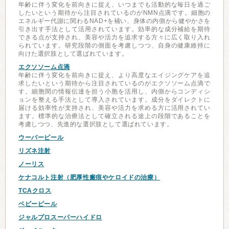
年齢に伴う変化を前向きに捉え、いつまでも活動的な毎日を過ご
したいという期待から注目されているのがNMN点滴です。細胞の
エネルギー代謝に関わるNAD+を補い、身体の内側から健やかさを
引き出す手法として活用されています。効率的な成分補給を期待
できる点が支持され、美容や活力を追求する方々に広く取り入れ
られています。研究段階の側面を考慮しつつ、自身の健康維持に
向けた選択肢として選ばれています。
エクソソーム点滴
年齢に伴う変化を前向きに捉え、より高度なエイジングケアを追
求したいという期待から注目されているのがエクソソーム点滴で
す。細胞間の情報伝達を担う小胞を活用し、内側からコンディシ
ョンを整える手法として導入されています。成分をダイレクトに
届ける効率性が支持され、美容や活力を求める方に活用されてい
ます。標準的な治療法として確立される途上の段階であることを
考慮しつつ、先進的な選択肢として選ばれています。
ウーバーピール
リズネ注射
ノーリス
ケナコルト注射（肥厚性瘢痕やケロイドの治療）
TCAクロス
ベビーピール
ジャルプロスーパーハイドロ