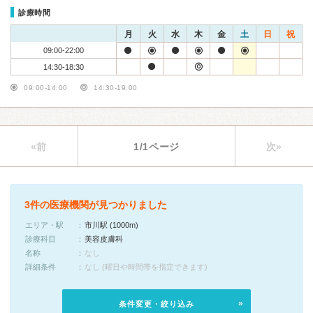
診療時間
月
火
水
木
金
土
日
祝
09:00-22:00
14:30-18:30
09:00-14:00
14:30-19:00
«前
1/1ページ
次»
3件の医療機関が見つかりました
エリア・駅
市川駅 (1000m)
診療科目
美容皮膚科
名称
なし
詳細条件
なし (曜日や時間帯を指定できます)
条件変更・絞り込み