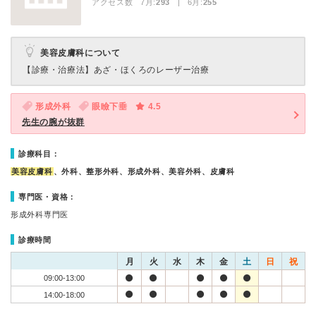
アクセス数 7月:
293
| 6月:
255
美容皮膚科について
【診療・治療法】
あざ・ほくろのレーザー治療
形成外科
眼瞼下垂
4.5
先生の腕が抜群
診療科目：
美容皮膚科
、外科、整形外科、形成外科、美容外科、皮膚科
専門医・資格：
形成外科専門医
診療時間
月
火
水
木
金
土
日
祝
09:00-13:00
14:00-18:00