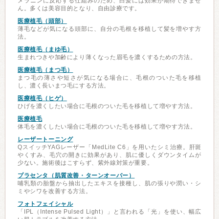
メラニンに反応する仕組みのため、白髪には効果が期待できませ
ん。多くは美容目的となり、自由診療です。
医療植毛（頭部）
薄毛などが気になる頭部に、自分の毛根を移植して髪を増やす方
法。
医療植毛（まゆ毛）
生まれつきや加齢により薄くなった眉毛を濃くするための方法。
医療植毛（まつ毛）
まつ毛の薄さや短さが気になる場合に、毛根のついた毛を移植
し、濃く長いまつ毛にする方法。
医療植毛（ヒゲ）
ひげを濃くしたい場合に毛根のついた毛を移植して増やす方法。
医療植毛
体毛を濃くしたい場合に毛根のついた毛を移植して増やす方法。
レーザートーニング
QスイッチYAGレーザー「MedLite C6」を用いたシミ治療。肝斑
やくすみ、毛穴の開きに効果があり、肌に優しくダウンタイムが
少ない。施術後はこすらず、紫外線対策が重要。
プラセンタ（肌質改善・ターンオーバー）
哺乳類の胎盤から抽出したエキスを接種し、肌の張りや潤い・シ
ミやシワを改善する方法。
フォトフェイシャル
「IPL（Intense Pulsed Light）」と言われる「光」を使い、幅広