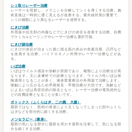
シミ取りレーザー治療
レーザーを照射し、メラニンを分解してシミを薄くする治療。施
術直後は一時的に濃く見えるが改善する。紫外線対策が重要で、
シミの種類により異なるレーザーを使用する。
にきび治療
外用薬や抗生剤の内服などでにきびの炎症を改善する治療。自費
でケミカルピーリングやレーザー治療も選択可能。
にきび跡治療
にきびの炎症が治まった後に残る肌の赤みや色素沈着、凸凹など
を改善する治療。ハイドロキノン外用やレーザー治療などがあ
る。
いぼ治療
いぼはウイルス感染や加齢が原因であり、種類により治療法が異
なります。主に皮膚科での診療となります。ウイルス性いぼは保
険適用となることが多く、液体窒素療法や外用薬で治療します。
接触により広がるため早期発見・早期治療が大切です。加齢など
によるいぼは美容目的の除去となり、レーザー治療や電気焼灼な
どの自費診療となることが多いです。
ボトックス（ふくらはぎ、二の腕、大腿）
脂肪ではなく、筋肉の発達により太くなってしまった顔やふくら
はぎなどを部分的に細くする治療。
メソセラピー（痩身）
脂肪の気になる部分に脂肪を溶かす薬剤を注射して、気になる部
分を細くする治療。