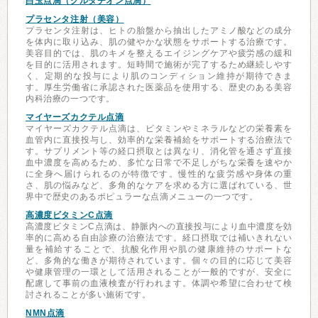
白玉点滴（グルタチオン点滴）
プラセンタ注射（美容）
プラセンタ注射は、ヒトの胎盤から抽出したアミノ酸などの成分
を体内に取り込み、肌の健やかな状態をサポートする治療です。
美容目的では、肌のキメを整えるエイジングケアや疲労感の緩和
を目的に活用されます。短時間で施術が完了するため継続しやす
く、定期的な投与により肌のコンディション維持が期待できま
す。厚生労働省に承認された医薬品を使用する、歴史のある美容
内科治療の一つです。
マイヤーズカクテル点滴
マイヤーズカクテル点滴は、ビタミンやミネラルなどの栄養素を
血管内に直接投与し、効率的な栄養補給をサポートする治療法で
す。サプリメント等の経口摂取とは異なり、消化管を通さず直接
血中濃度を高めるため、多忙な日常で不足しがちな栄養を速やか
に全身へ届けられるのが特徴です。慢性的な疲労感や身体の重
さ、肌の悩みなど、多角的なケアを求める方に選ばれている、世
界中で歴史のあるポピュラーな点滴メニューの一つです。
高濃度ビタミンC点滴
高濃度ビタミンC点滴は、静脈内への直接投与により血中濃度を効
率的に高める自由診療の治療法です。経口摂取では補いきれない
量を補給することで、抗酸化作用や肌の健康維持のサポートな
ど、多角的な働きが期待されています。個々の目的に応じて美容
や健康管理の一環として活用されることが一般的ですが、安全に
配慮して事前の血液検査が行われます。体調や希望に合わせて検
討されることが多い施術です。
NMN点滴