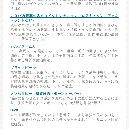
用。痛みやダウンタイムがなく、自費診療。複数回の施術が推奨
される。
にきび内服薬の処方（イソトレチノイン、ロアキュタン、アクネ
トレントなど）
炎症が進行した重度のにきびや、繰り返し生じる難治性にきびを
治療するための内服薬。皮脂抑制・抗菌・抗炎症作用がある。欧
米で認可されているが、日本では未承認薬。副作用管理が必要
で、自費診療となる。
シルファームX
RF（高周波）を照射することで、肝斑、毛穴の開き、にきび跡の
凹凸、赤ら顔、小じわ、肌の全体的なくすみ・色素沈着などを改
善をする肌質改善治療法。
ブラックピール
植物性活性炭と乳酸をメインとしたピーリング剤を使用し、毛穴
の引き締め、小鼻などの毛穴の黒ずみの改善、ニキビ予防、ニキ
ビ跡の色素沈着の軽減、小じわ、肌のハリ感を改善などあらゆる
美容効果が期待できるピーリング治療。
メソセラピー（肌質改善・ターンオーバー）
悩みに合わせた有効成分を顔などの皮下に直接注入することによ
り、肌質改善やターンオーバーなどの効果を得る治療法。
DRX
ロート製薬が製造している「患者様に、より品質の良いものを」
という患者様を思う医師の気持ちから生まれた「クリニック限定
化粧品」