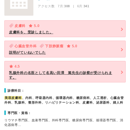
アクセス数 7月:
308
| 6月:
341
皮膚科
5.0
皮膚科を、受診しました。
心臓血管外科
下肢静脈瘤
5.0
説明がていねいでした
4.5
乳腺外科の名医として名高い田澤 篤先生の診察が受けられま
す。
診療科目：
美容皮膚科
、内科、呼吸器内科、循環器内科、糖尿病科、人工透析、心臓血管
外科、乳腺科、整形外科、リハビリテーション科、皮膚科、泌尿器科、婦人科
専門医・資格：
リウマチ専門医、血液専門医、外科専門医、糖尿病専門医、循環器専門医、消
化器病専…