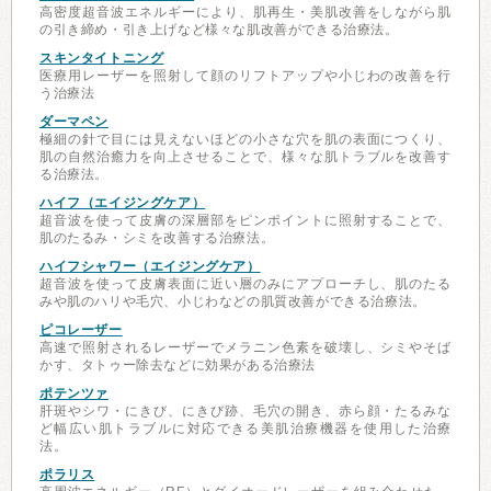
高密度超音波エネルギーにより、肌再生・美肌改善をしながら肌
の引き締め・引き上げなど様々な肌改善ができる治療法。
スキンタイトニング
医療用レーザーを照射して顔のリフトアップや小じわの改善を行
う治療法
ダーマペン
極細の針で目には見えないほどの小さな穴を肌の表面につくり、
肌の自然治癒力を向上させることで、様々な肌トラブルを改善す
る治療法。
ハイフ（エイジングケア）
超音波を使って皮膚の深層部をピンポイントに照射することで、
肌のたるみ・シミを改善する治療法。
ハイフシャワー（エイジングケア）
超音波を使って皮膚表面に近い層のみにアプローチし、肌のたる
みや肌のハリや毛穴、小じわなどの肌質改善ができる治療法。
ピコレーザー
高速で照射されるレーザーでメラニン色素を破壊し、シミやそば
かす、タトゥー除去などに効果がある治療法
ポテンツァ
肝斑やシワ・にきび、にきび跡、毛穴の開き、赤ら顔・たるみな
ど幅広い肌トラブルに対応できる美肌治療機器を使用した治療
法。
ポラリス