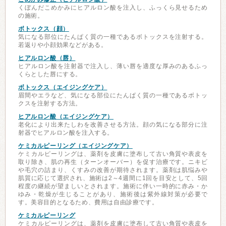
くぼんだこめかみにヒアルロン酸を注入し、ふっくら見せるため
の施術。
ボトックス（顔）
気になる部位にたんぱく質の一種であるボトックスを注射する。
若返りや小顔効果などがある。
ヒアルロン酸（唇）
ヒアルロン酸を注射器で注入し、薄い唇を適度な厚みのあるふっ
くらとした唇にする。
ボトックス（エイジングケア）
眉間やエラなど、気になる部位にたんぱく質の一種であるボトッ
クスを注射する方法。
ヒアルロン酸（エイジングケア）
老化により出来たしわを改善させる方法。顔の気になる部分に注
射器でヒアルロン酸を注入する。
ケミカルピーリング（エイジングケア）
ケミカルピーリングは、薬剤を皮膚に塗布して古い角質や表皮を
取り除き、肌の再生（ターンオーバー）を促す治療です。ニキビ
や毛穴の詰まり、くすみの改善が期待されます。薬剤は肌悩みや
肌質に応じて選択され、施術は2～4週間に1回を目安として、5回
程度の継続が望ましいとされます。施術に伴い一時的に赤み・か
ゆみ・乾燥が生じることがあり、施術後は紫外線対策が必要で
す。美容目的となるため、費用は自由診療です。
ケミカルピーリング
ケミカルピーリングは、薬剤を皮膚に塗布して古い角質や表皮を