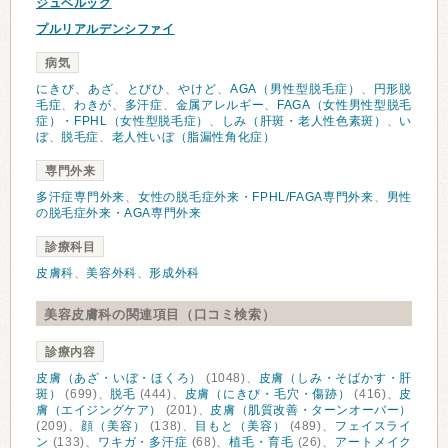
ジュベルック
プルリアルデンシファイ
病気
にきび
、
あざ
、
とびひ
、
やけど
、
AGA（男性型脱毛症）
、
円形脱
毛症
、
わきが
、
多汗症
、
金属アレルギー
、
FAGA（女性男性型脱毛
症）・FPHL（女性型脱毛症）
、
しみ（肝斑・老人性色素斑）
、
い
ぼ
、
脱毛症
、
老人性いぼ（脂漏性角化症）
専門外来
多汗症専門外来
、
女性の脱毛症外来・FPHL/FAGA専門外来
、
男性
の脱毛症外来・AGA専門外来
診療科目
皮膚科
、
美容外科
、
形成外科
美容皮膚科の関連項目（口コミ検索）
診療内容
皮膚（あざ・いぼ・ほくろ）
(1048)、
皮膚（しみ・そばかす・肝
斑）
(699)、
脱毛
(444)、
皮膚（にきび・毛穴・傷跡）
(416)、
皮
膚（エイジングケア）
(201)、
皮膚（肌質改善・ターンオーバー）
(209)、
顔（美容）
(138)、
目もと（美容）
(489)、
フェイスライ
ン
(133)、
ワキガ・多汗症
(68)、
植毛・育毛
(26)、
アートメイク