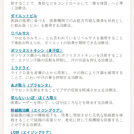
射することで、食欲などをコントロールして「痩せ体質」へと導
く治療法。
ダイエットピル
医師の指導に基づき、医療機関でのみ処方可能な痩身を目的とし
た飲み薬（ピル）を服用する治療法。
リベルサス
「やせるホルモン」とも言われているリベルサスを服用すること
で食欲が抑えられ、ダイエットの効果が期待できる治療法。
ボツリヌストキシン（多汗症）
ボツリヌス菌から抽出されたボツリヌストキシンを注射すること
で、エクリン汗腺の活動を抑制し、汗の分泌を抑える治療法。
ミラドライ
マイクロ波を皮膚の上から照射し、その熱により汗腺を破壊する
ことで、においや汗の量を抑制する治療法。
あざ取り（プラセンタ）
プラセンタ注射をすることでアザの症状を軽減させえる治療法。
切らない いぼ・ほくろ取り
医療レーザーを用いて、いぼやほくろなどを除去する治療法。
幹細胞治療（エイジングケア）
肌細胞の減少や機能低下を、培養し増加させた元気な肌細胞を移
植することで組織の若返りや、老化に対して肌機能を回復するこ
とができる治療法。
LDM（エイジングケア）