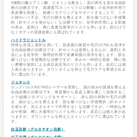
5種類の酸とアミノ酸、ビタミンを配合し、肌の再生を促す自由診
療の治療法です。高濃度TCA（トリクロロ酢酸）の化学的作用で
真皮層を刺激し、組織リモデリングをサポートすることで、ニキ
ビ跡やハリ不足、毛穴の開きを整えます。肌を傷つけない非侵襲
的（針やメスを使わない）な治療ですが、化学的作用による刺激
や赤み、皮剥け、稀に色素沈着等のリスクも伴います。顔だけで
なくボディの質感改善にも選ばれています。
ハイドラジェントル
特殊な水流と薬剤を用いて、肌表面の角質や毛穴の汚れを洗浄す
る自由診療の治療法です。針やメスは使用しませんが、薬剤と水
流による化学的・物理的作用で皮膚表面の清浄を促します。肌を
傷つけない非侵襲的な治療ですが、赤みや一時的な乾燥、稀に強
い摩擦や薬剤による炎症反応等のリスクも伴います。反応には個
人差がありますが、ダウンタイムを抑えて毛穴ケアを希望される
方に選ばれています。
ジェネシス
ロングパルスNd:YAGレーザーを照射し、肌の赤みや質感を整える
自由診療の治療法です。角質層から真皮上層を優しく加熱するこ
とで組織リモデリングをサポートし、赤ら顔の抑制や毛穴の開
き、細かなしわを整えます。肌を傷つけない非侵襲的（針やメス
を使わず、光エネルギーで作用する）な治療ですが、一時的な赤
みや乾燥、稀に火傷等のリスクも伴います。反応には個人差があ
りますが、ダウンタイムを抑えたエイジングケアに選ばれていま
す。
白玉注射（グルタチオン注射）