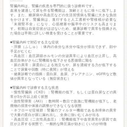
腎臓内科は、腎臓の疾患を専門的に扱う診療科です。
血液を濾過して尿を作る腎機能は、加齢とともに徐々に低下しま
す。また、糖尿病や高血圧などの生活習慣病も腎臓に大きな負担
をかけます。腎臓病は、進行すると人工透析や腎移植が必要な
「末期腎不全」になり、心筋梗塞や脳卒中のリスクも高まりま
す。初期は自覚症状がほぼないため、健康診断で異常を指摘され
た場合は早期に詳しい検査を受けることが重要です。
■腎臓内科で対応する主な症状
・浮腫（ふしゅ）：体内の余分な水分や塩分が排出できず、顔や
手足がむくむ
・高血圧：血圧調節ホルモンの分泌異常により血圧が上昇し、高
血圧自体がさらに腎機能を低下させる悪循環に陥る
・尿の異常：尿蛋白による泡立ちや、尿を濃縮する力が低下する
ことで尿量や回数（特に夜間）が増える
・健康診断での指摘：蛋白尿、血尿、クレアチニン、eGFRなど数
値が異常となっている（無症状含む）
■腎臓内科で診療する主な疾患
・慢性腎臓病（CKD）：腎機能の低下、もしくは蛋白尿などの異
常が3か月以上続く状態
・急性腎障害（AKI）：数時間～数日で急激に腎機能が低下し、老
廃物の排泄や体液の調整ができなくなる状態
・ネフローゼ症候群：腎臓のフィルター機能である糸球体の異常
で大量の蛋白が尿に漏れ出し、全身に強いむくみが出る
・高血圧症（二次性高血圧）：腎機能低下や血管異常が原因で血
圧が上昇する状態で、一般的な降圧薬が効きにくいのが特徴