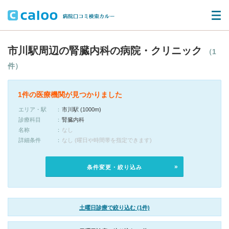
市川駅周辺の腎臓内科の病院・クリニック
（1
件）
1件の医療機関が見つかりました
エリア・駅
市川駅 (1000m)
診療科目
腎臓内科
名称
なし
詳細条件
なし (曜日や時間帯を指定できます)
条件変更・絞り込み
土曜日診療で絞り込む (1件)