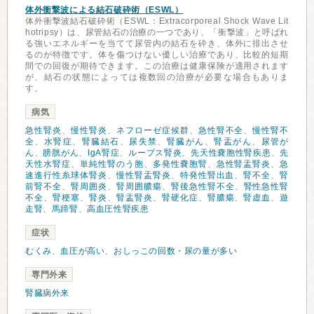
体外衝撃波による結石破砕術（ESWL）
体外衝撃波結石破砕術（ESWL：Extracorporeal Shock Wave Lit
hotripsy）は、尿管結石の治療の一つであり、「衝撃波」と呼ばれ
る強いエネルギーを当てて尿管内の結石を砕き、体外に排出させ
るのが特徴です。体を傷つけない優しい治療であり、比較的短期
間での回復が期待できます。この治療は健康保険が適用されます
が、結石の状態によっては複数回の治療が必要な場合もありま
す。
病気
急性腎炎
、
慢性腎炎
、
ネフローゼ症候群
、
急性腎不全
、
慢性腎不
全
、
水腎症
、
腎臓結石
、
尿失禁
、
腎臓がん
、
腎盂がん
、
尿管が
ん
、
膀胱がん
、
IgA腎症
、
ループス腎炎
、
先天性嚢胞性腎疾患
、
先
天性水腎症
、
単純性腎のう胞
、
多発性嚢胞腎
、
急性腎盂腎炎
、
急
速進行性糸球体腎炎
、
慢性腎盂腎炎
、
特発性腎出血
、
腎不全
、
腎
前腎不全
、
腎周囲炎
、
腎周囲膿瘍
、
腎後急性腎不全
、
腎性急性腎
不全
、
腎梗塞
、
腎炎
、
腎盂腎炎
、
腎硬化症
、
腎膿瘍
、
腎虚血
、
遊
走腎
、
馬蹄腎
、
高血圧性腎疾患
症状
むくみ
、
血圧が高い
、
おしっこの回数・尿の量が多い
専門外来
腎臓病外来