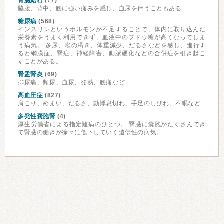
腎臓結石
(77)
脇腹、背中、腰に強い痛みを感じ、血尿を伴うこともある
糖尿病
(568)
インスリンというホルモンが不足することで、体内に取り込んだ
栄養素をうまく利用できず、血液中のブドウ糖が高くなってしま
う病気。 多尿、喉の渇き、体重減少、だるさなどを感じ、進行す
ると網膜症、腎症、神経障害、動脈硬化などの合併症を引き起こ
すことがある。
腎盂腎炎
(69)
排尿痛、頻尿、血尿、発熱、腰痛など
高血圧症
(827)
肩こり、めまい、だるさ、動悸息切れ、手足のしびれ、不眠など
多発性嚢胞腎
(4)
厚生労働省による指定難病のひとつ。 腎臓に嚢胞がたくさんでき
て腎臓の働きが徐々に低下していく遺伝性の病気。