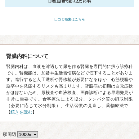
日曜日診療で絞り込む (0件)
口コミ検索はこちら
腎臓内科について
腎臓内科は、血液を濾過して尿を作る腎臓を専門的に扱う診療科
です。腎機能は、加齢や生活習慣病などで低下することがありま
す。進行すると人工透析や腎移植が必要になるほか、心筋梗塞や
脳卒中を発症するリスクも高まります。腎臓病の初期は自覚症状
がほぼないため、尿検査や血液検査、画像診断による早期発見が
非常に重要です。食事療法による塩分、タンパク質の摂取制限
（必要に応じて水分制限）、生活習慣の見直し、薬物療法で…
【
続きを読む
】
駅周辺