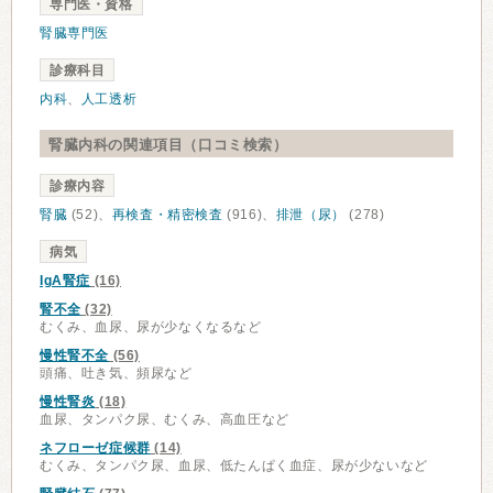
専門医・資格
腎臓専門医
診療科目
内科
、
人工透析
腎臓内科の関連項目（口コミ検索）
診療内容
腎臓
(52)、
再検査・精密検査
(916)、
排泄（尿）
(278)
病気
IgA腎症
(16)
腎不全
(32)
むくみ、血尿、尿が少なくなるなど
慢性腎不全
(56)
頭痛、吐き気、頻尿など
慢性腎炎
(18)
血尿、タンパク尿、むくみ、高血圧など
ネフローゼ症候群
(14)
むくみ、タンパク尿、血尿、低たんぱく血症、尿が少ないなど