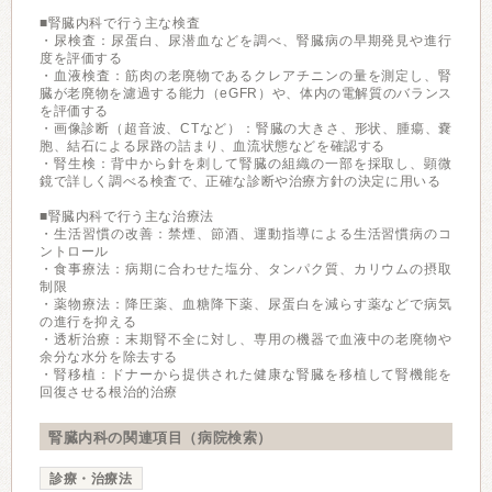
■腎臓内科で行う主な検査
・尿検査：尿蛋白、尿潜血などを調べ、腎臓病の早期発見や進行
度を評価する
・血液検査：筋肉の老廃物であるクレアチニンの量を測定し、腎
臓が老廃物を濾過する能力（eGFR）や、体内の電解質のバランス
を評価する
・画像診断（超音波、CTなど）：腎臓の大きさ、形状、腫瘍、嚢
胞、結石による尿路の詰まり、血流状態などを確認する
・腎生検：背中から針を刺して腎臓の組織の一部を採取し、顕微
鏡で詳しく調べる検査で、正確な診断や治療方針の決定に用いる
■腎臓内科で行う主な治療法
・生活習慣の改善：禁煙、節酒、運動指導による生活習慣病のコ
ントロール
・食事療法：病期に合わせた塩分、タンパク質、カリウムの摂取
制限
・薬物療法：降圧薬、血糖降下薬、尿蛋白を減らす薬などで病気
の進行を抑える
・透析治療：末期腎不全に対し、専用の機器で血液中の老廃物や
余分な水分を除去する
・腎移植：ドナーから提供された健康な腎臓を移植して腎機能を
回復させる根治的治療
腎臓内科の関連項目（病院検索）
診療・治療法