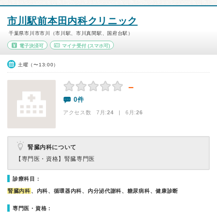
市川駅前本田内科クリニック
千葉県市川市市川（市川駅、市川真間駅、国府台駅）
電子決済可
マイナ受付
(スマホ可)
土曜（〜13:00）
－
0件
アクセス数 7月:
24
| 6月:
26
腎臓内科について
【専門医・資格】
腎臓専門医
診療科目：
腎臓内科
、内科、循環器内科、内分泌代謝科、糖尿病科、健康診断
専門医・資格：