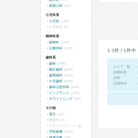
産婦人科
(3件)
小児科系
小児科
(14件)
小児外科
(0)
精神科系
精神科
(12件)
心療内科
(11件)
1-1件 / 1件中
歯科系
歯科
(56件)
エリア・駅
矯正歯科
(28件)
診療科目
歯周病科
(10件)
名称
小児歯科
(43件)
詳細条件
歯科口腔外科
(34件)
インプラント
(10件)
ホワイトニング
(8件)
その他
漢方
(1件)
救急科
(0)
ペインクリニック
(0)
予防接種
(57件)
健康診断
(7件)