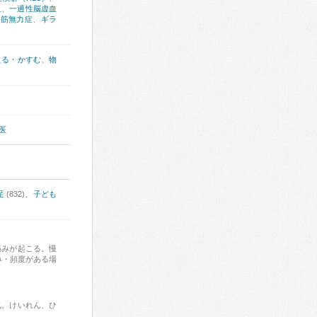
血
、
一過性脳虚血
症筋無力症
、
ギラ
える・かすむ
、
物
医
足
(832)、
子ども
痛みが起こる。慢
み・頻度がある場
気。けいれん、ひ