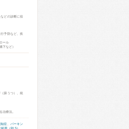
炎などの診断に役
進行予防など、疾
ロール
嚥下など）
害（躁うつ）、統
る治療法。
認知症
、
パーキン
候群（RLS）
、