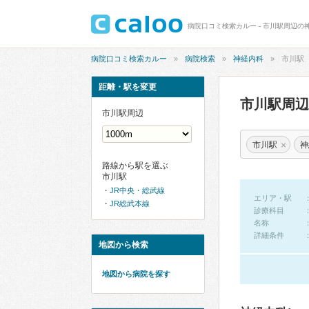
病院口コミ検索カルー - 市川駅周辺の
病院口コミ検索カルー
病院検索
神経内科
市川駅
距離・駅を変更
市川駅周
市川駅周辺
×
市川駅
神
路線から駅を選ぶ
市川駅
JR中央・総武線
エリア・駅
JR総武本線
診療科目
名称
詳細条件
地図から検索
地図から病院を探す