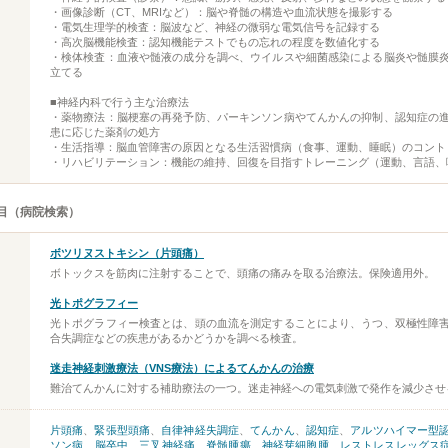
・画像診断（CT、MRIなど）：脳や脊髄の構造や血流状態を撮影する
・電気生理学的検査：脳波など、神経の微弱な電気信号を記録する
・高次脳機能検査：認知機能テストでもの忘れの程度を数値化する
・検体検査：血液や髄液の成分を調べ、ウイルスや細菌感染による脳炎や髄膜
立てる
■神経内科で行う主な治療法
・薬物療法：脳梗塞の再発予防、パーキンソン病やてんかんの抑制、認知症の
患に応じた薬剤の処方
・生活指導：脳血管障害の原因となる生活習慣病（食事、運動、睡眠）のコント
・リハビリテーション：機能の維持、回復を目指すトレーニング（運動、言語、
目（病院検索）
ボツリヌストキシン（片頭痛）
ボトックスを筋肉に注射することで、頭痛の痛みを取る治療法。保険適用外。
光トポグラフィー
光トポグラフィー検査とは、頭の血流を測定することにより、うつ、双極性障
合失調症などの疾患があるかどうかを調べる検査。
迷走神経刺激療法（VNS療法）によるてんかんの治療
難治てんかんに対する補助療法の一つ。迷走神経への電気刺激で発作を減少させ
片頭痛
、
緊張型頭痛
、
自律神経失調症
、
てんかん
、
認知症
、
アルツハイマー型
ソン病
、
脳卒中
、
三叉神経痛
、
脊髄腫瘍
、
神経芽細胞腫
、
レストレスレッグス症