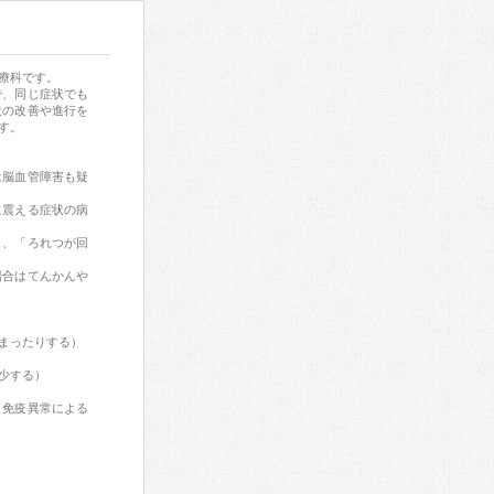
療科です。
で、同じ症状でも
状の改善や進行を
す。
は脳血管障害も疑
に震える症状の病
じ、「ろれつが回
場合はてんかんや
まったりする）
少する）
（免疫異常による