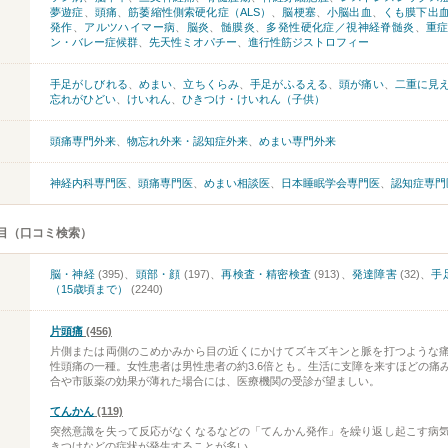
夢遊症
、
頭痛
、
筋萎縮性側索硬化症（ALS）
、
脳梗塞
、
小脳出血
、
くも膜下出
発作
、
アルツハイマー病
、
脳炎
、
髄膜炎
、
多発性硬化症／視神経脊髄炎
、
重
ン・バレー症候群
、
先天性ミオパチー
、
進行性筋ジストロフィー
手足がしびれる
、
めまい
、
立ちくらみ
、
手足がふるえる
、
頭が痛い
、
二重に見
忘れがひどい
、
けいれん
、
ひきつけ・けいれん（子供）
頭痛専門外来
、
物忘れ外来・認知症外来
、
めまい専門外来
神経内科専門医
、
頭痛専門医
、
めまい相談医
、
日本睡眠学会専門医
、
認知症専門
目（口コミ検索）
脳・神経
(395)、
頭部・顔
(197)、
再検査・精密検査
(913)、
発達障害
(32)、
手
（15歳頃まで）
(2240)
片頭痛
(456)
片側または両側のこめかみから目の近くにかけてズキズキンと脈を打つような
性頭痛の一種。女性患者は男性患者の約3.6倍とも。生活に支障を来すほどの痛
合や市販薬の効果が薄れた場合には、医療機関の受診が望ましい。
てんかん
(119)
突然意識を失って反応がなくなるなどの「てんかん発作」を繰り返し起こす病
きつけなどの症状が発生することが多い。