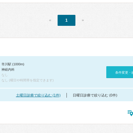
«
1
»
市川駅 (1000m)
神経内科
条件変更・
なし
なし (曜日や時間帯を指定できます)
土曜日診療で絞り込む (1件)
日曜日診療で絞り込む (0件)