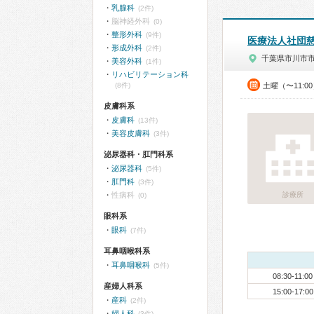
乳腺科
(2件)
脳神経外科
(0)
整形外科
(9件)
医療法人社団
形成外科
(2件)
千葉県市川市
美容外科
(1件)
リハビリテーション科
(8件)
土曜（〜11:0
皮膚科系
皮膚科
(13件)
美容皮膚科
(3件)
泌尿器科・肛門科系
泌尿器科
(5件)
肛門科
(3件)
性病科
診療所
(0)
眼科系
眼科
(7件)
耳鼻咽喉科系
耳鼻咽喉科
(5件)
08:30-11:00
産婦人科系
15:00-17:00
産科
(2件)
婦人科
(3件)