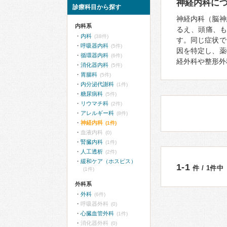
神経内科に
診療科目から探す
神経内科（脳神
内科系
るえ、頭痛、
内科
(38件)
す。同じ症状で
呼吸器内科
(5件)
因を特定し、薬
循環器内科
(6件)
経外科や整形外
消化器内科
(5件)
胃腸科
(5件)
内分泌代謝科
(1件)
糖尿病科
(5件)
リウマチ科
(2件)
アレルギー科
(8件)
神経内科
(1件)
血液内科
(0)
腎臓内科
(1件)
人工透析
(2件)
緩和ケア（ホスピス）
1-1
件 / 1件中
(1件)
外科系
外科
(6件)
呼吸器外科
(0)
心臓血管外科
(1件)
消化器外科
(0)