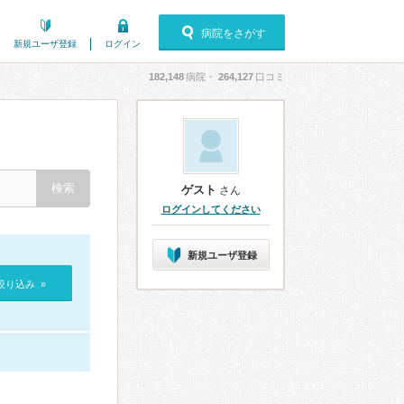
病院をさがす
新規ユーザ登録
ログイン
182,148
病院・
264,127
口コミ
ゲスト
さん
ログインしてください
新規ユーザ登録
絞り込み »