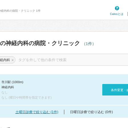
神経内科の病院・クリニック 1件
Calooとは
辺の神経内科の病院・クリニック
（1件）
×
経内科
市川駅 (1000m)
神経内科
条件変更・
なし
なし (曜日や時間帯を指定できます)
土曜日診療で絞り込む (1件)
日曜日診療で絞り込む (0件)