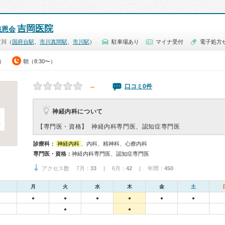
吉岡医院
慈恩会
市川（
国府台駅
、
市川真間駅
、
市川駅
）
駐車場あり
マイナ受付
電子処方
0）
朝（8:30〜）
－
口コミ0件
神経内科について
【専門医・資格】
神経内科専門医、認知症専門医
診療科：
神経内科
、内科、精神科、心療内科
専門医・資格：
神経内科専門医、認知症専門医
アクセス数 7月：
33
| 6月：
42
| 年間：
450
月
火
水
木
金
土
●
●
●
●
●
●
●
●