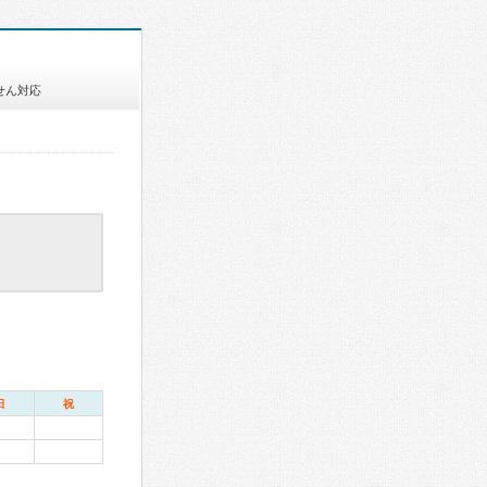
せん対応
日
祝