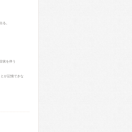
出る。
症状を伴う
ことが記憶できな