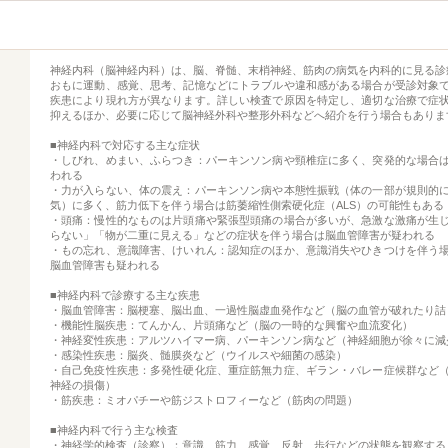
神経内科（脳神経内科）は、脳、脊髄、末梢神経、筋肉の病気を内科的に見る診
おもに運動、感覚、思考、記憶などにトラブルや違和感がある場合が受診対象
疾患により現れ方が異なります。詳しい検査で原因を特定し、適切な治療で症
抑えるほか、必要に応じて脳神経外科や整形外科などへ紹介を行う場合もありま
■神経内科で対応する主な症状
・しびれ、めまい、ふらつき：パーキンソン病や頸椎症に多く、突発的な場合
われる
・力が入らない、体の震え：パーキンソン病や本態性振戦（体の一部が規則的
気）に多く、筋力低下を伴う場合は筋萎縮性側索硬化症（ALS）の可能性もある
・頭痛：慢性的なものは片頭痛や緊張型頭痛の場合が多いが、急激な激痛が生
らない」「物が二重に見える」などの症状を伴う場合は脳血管障害が疑われる
・もの忘れ、意識障害、けいれん：認知症のほか、意識消失やひきつけを伴う
脳血管障害も疑われる
■神経内科で診療する主な疾患
・脳血管障害：脳梗塞、脳出血、一過性脳虚血発作など（脳の血管が破れたり詰
・機能性脳疾患：てんかん、片頭痛など（脳の一時的な興奮や血流変化）
・神経変性疾患：アルツハイマー病、パーキンソン病など（神経細胞が徐々に減
・感染性疾患：脳炎、髄膜炎など（ウイルスや細菌の感染）
・自己免疫性疾患：多発性硬化症、重症筋無力症、ギラン・バレー症候群など
神経の損傷）
・筋疾患：ミオパチーや筋ジストロフィーなど（筋肉の問題）
■神経内科で行う主な検査
・神経学的検査（診察）：意識、筋力、感覚、反射、歩行などの状態を観察する