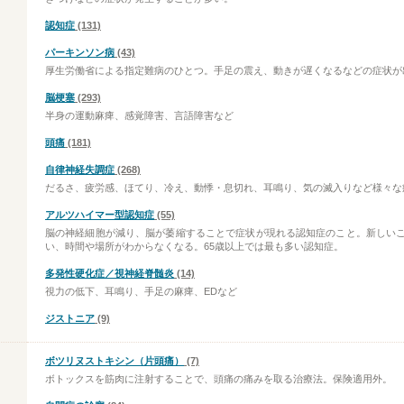
認知症
(131)
パーキンソン病
(43)
厚生労働省による指定難病のひとつ。手足の震え、動きが遅くなるなどの症状が
脳梗塞
(293)
半身の運動麻痺、感覚障害、言語障害など
頭痛
(181)
自律神経失調症
(268)
だるさ、疲労感、ほてり、冷え、動悸・息切れ、耳鳴り、気の滅入りなど様々な
アルツハイマー型認知症
(55)
脳の神経細胞が減り、脳が萎縮することで症状が現れる認知症のこと。新しい
い、時間や場所がわからなくなる。65歳以上では最も多い認知症。
多発性硬化症／視神経脊髄炎
(14)
視力の低下、耳鳴り、手足の麻痺、EDなど
ジストニア
(9)
ボツリヌストキシン（片頭痛）
(7)
ボトックスを筋肉に注射することで、頭痛の痛みを取る治療法。保険適用外。