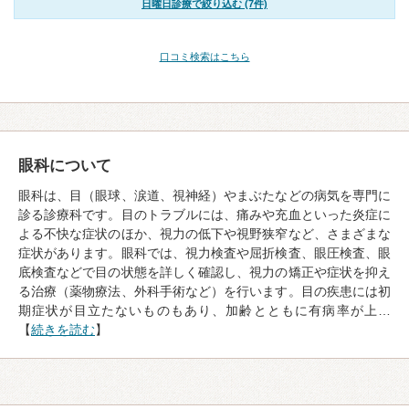
日曜日診療で絞り込む (7件)
口コミ検索はこちら
眼科について
眼科は、目（眼球、涙道、視神経）やまぶたなどの病気を専門に
診る診療科です。目のトラブルには、痛みや充血といった炎症に
よる不快な症状のほか、視力の低下や視野狭窄など、さまざまな
症状があります。眼科では、視力検査や屈折検査、眼圧検査、眼
底検査などで目の状態を詳しく確認し、視力の矯正や症状を抑え
る治療（薬物療法、外科手術など）を行います。目の疾患には初
期症状が目立たないものもあり、加齢とともに有病率が上…
【
続きを読む
】