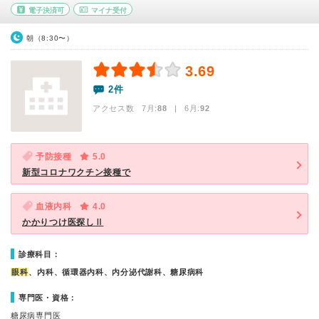
電子決済可
マイナ受付
朝（8:30〜）
3.69
2件
アクセス数 7月:
88
| 6月:
92
予防接種
5.0
新型コロナワクチン接種で
血液内科
4.0
かかりつけ医探しⅡ
診療科目：
眼科
、内科、循環器内科、内分泌代謝科、糖尿病科
専門医・資格：
糖尿病専門医