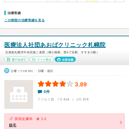
治療実績
この病院の治療実績を見る
医療法人社団あおばクリニック札幌院
北海道札幌市中央区南二条西（狸小路駅、西4丁目駅、すすきの駅）
電子決済可
マイナ受付
女医在籍
土曜（〜18:30）・日曜・祝日
3.89
6件
アクセス数 7月:
614
| 6月:
570
美容皮膚科
5.0
脱毛