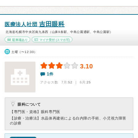
吉田眼科
医療法人社団
北海道札幌市中央区南九条西（山鼻9条駅、中島公園通駅、中島公園駅）
駐車場あり
マイナ受付
(スマホ可)
土曜（〜12:30）
3.10
1件
アクセス数 7月:
52
| 6月:
25
眼科について
【専門医・資格】
眼科専門医
【診療・治療法】
水晶体再建術による白内障の手術、小児視力障害
の診療