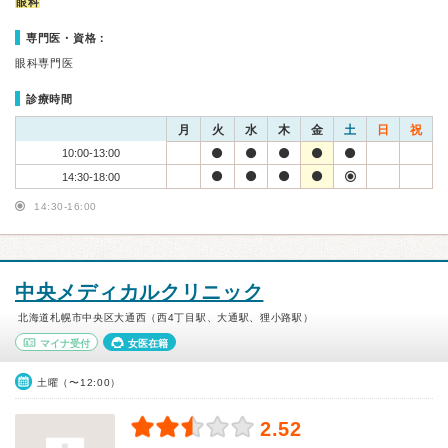
眼科
専門医・資格：
眼科専門医
診療時間
月
火
水
木
金
土
日
祝
10:00-13:00
14:30-18:00
14:30-16:00
中央メディカルクリニック
北海道札幌市中央区大通西（西4丁目駅、大通駅、狸小路駅）
マイナ受付
女医在籍
土曜（〜12:00）
2.52