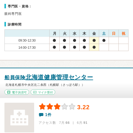
専門医・資格：
眼科専門医
診療時間
月
火
水
木
金
土
日
祝
09:30-12:30
14:00-17:30
北海道健康管理センター
船員保険
北海道札幌市中央区北二条西（札幌駅（さっぽろ駅））
電子決済可
マイナ受付
3.22
1件
アクセス数 7月:
66
| 6月:
91