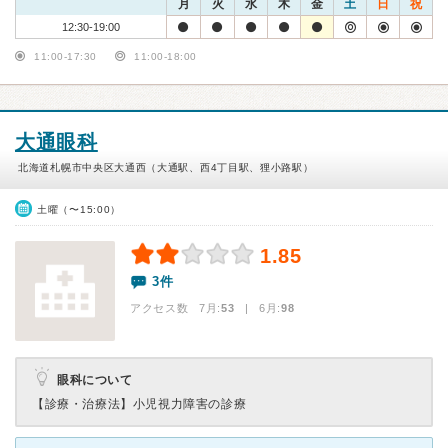
月
火
水
木
金
土
日
祝
12:30-19:00
11:00-17:30
11:00-18:00
大通眼科
北海道札幌市中央区大通西（大通駅、西4丁目駅、狸小路駅）
土曜（〜15:00）
1.85
3件
アクセス数 7月:
53
| 6月:
98
眼科について
【診療・治療法】
小児視力障害の診療