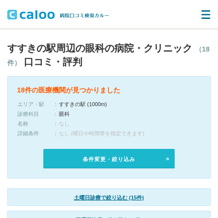
すすきの駅周辺の眼科の病院・クリニック
（18
口コミ・評判
件）
18件の医療機関が見つかりました
エリア・駅
すすきの駅 (1000m)
診療科目
眼科
名称
なし
詳細条件
なし (曜日や時間帯を指定できます)
条件変更・絞り込み
土曜日診療で絞り込む (15件)