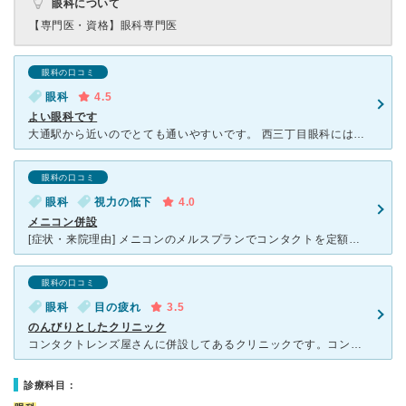
眼科について
【専門医・資格】
眼科専門医
眼科の口コミ
眼科
4.5
よい眼科です
大通駅から近いのでとても通いやすいです。 西三丁目眼科には、眼鏡の処方のために受診しました。 しっかり検査をしてから、眼鏡の処方をするとのことで当日には処方を渡すことはできないと言われました。
眼科の口コミ
眼科
視力の低下
4.0
メニコン併設
[症状・来院理由] メニコンのメルスプランでコンタクトを定額制で購入していて、転居で一番近いところがこちらでした。 [医師の診断・治療法] 今までのコンタクトが目が見えすぎていて疲れ
眼科の口コミ
眼科
目の疲れ
3.5
のんびりとしたクリニック
コンタクトレンズ屋さんに併設してあるクリニックです。コンタクトの処方を受けるために受診しました。受付の方ものんびりと対応されており、診察のため中に呼ばれると看護師さんはバタバタとなさっていましたが全体
診療科目：