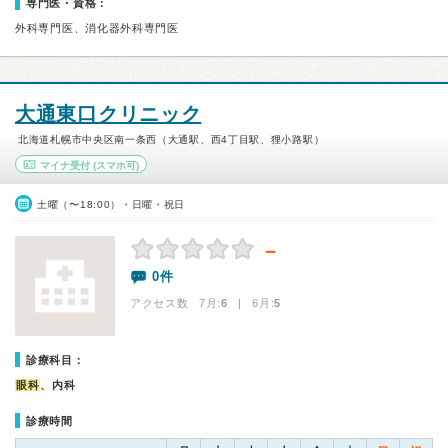
専門医・資格：
外科専門医、消化器外科専門医
大通東口クリニック
北海道札幌市中央区南一条西（大通駅、西4丁目駅、狸小路駅）
マイナ受付
(スマホ可)
土曜（〜18:00）・日曜・祝日
－
0件
アクセス数 7月:
6
| 6月:
5
診療科目：
眼科
、内科
診療時間