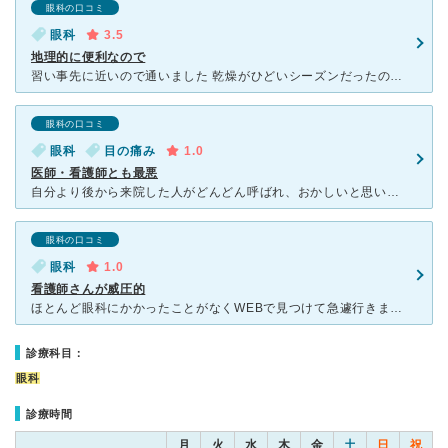
眼科の口コミ
眼科
3.5
地理的に便利なので
習い事先に近いので通いました 乾燥がひどいシーズンだったので 目をしっかり検査するというよりも目薬欲しさに行きました 先生も看護師さんも淡々としていますが 診察は丁寧で信頼ができます
眼科の口コミ
眼科
目の痛み
1.0
医師・看護師とも最悪
自分より後から来院した人がどんどん呼ばれ、おかしいと思い尋ねると「時間無いんですか？検査の人もいるんで。待ってて下さい。」と言われ、3時間！ いざ診察となり「感染の可能性があるから、最後にしました。
眼科の口コミ
眼科
1.0
看護師さんが威圧的
ほとんど眼科にかかったことがなくWEBで見つけて急遽行きました。 先生の説明は悪い印象はないのですが、検査をする看護師さんが酷いです。 眼科にほとんど行ったことがないので、何をどうしていいのかわか
診療科目：
眼科
診療時間
月
火
水
木
金
土
日
祝