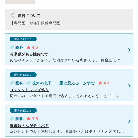
眼科について
【専門医・資格】
眼科専門医
眼科の口コミ
眼科
4.5
清潔感がある院内です
女性のスタッフが多く、院内がきれいな印象です。 待合室には患者さんが多くいますが スムーズに回転しているようでそんなに待ちくたびれることは ないです。 荷物を入れておけるロッカーもあり安心でき
眼科の口コミ
眼科
視力の低下・二重に見える・かすむ
4.0
コンタクトレンズ処方
初めてのコンタクトで病院で処方してくれるということでこちらに受診しました、街中でアクセスがよく雰囲気もよかったです、病院で目の検査をしてコンタクトレンズの種類を選び、コンタクトレンズをつけるのが初めて
眼科の口コミ
眼科
3.5
看護師さんがテキパキ
コンタクトでよく利用します。 看護師さんはテキパキと案内してくれます。 混んでいなければあっという間に診察や会計も終わります。仕事の昼休みにも利用したことがあります。 先生もとてもサバサバしてい