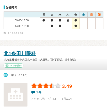
診療時間
月
火
水
木
金
土
日
祝
09:00-13:00
14:00-18:00
08:30-11:30
北1条田川眼科
北海道札幌市中央区北一条西（大通駅、西4丁目駅、狸小路駅）
マイナ受付
土曜（〜13:00）
3.49
1件
アクセス数 7月:
72
| 6月:
104