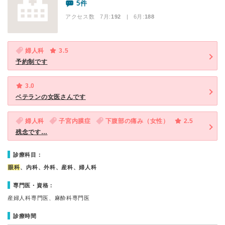
5件
アクセス数 7月:
192
| 6月:
188
婦人科
3.5
予約制です
3.0
ベテランの女医さんです
婦人科
子宮内膜症
下腹部の痛み（女性）
2.5
残念です…
診療科目：
眼科
、内科、外科、産科、婦人科
専門医・資格：
産婦人科専門医、麻酔科専門医
診療時間