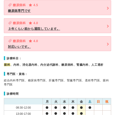
糖尿病科
4.5
糖尿病専門です
糖尿病科
4.0
３年くらい前から通院しています。
糖尿病科
4.0
対応いいです。
診療科目：
眼科
、内科、消化器内科、内分泌代謝科、糖尿病科、腎臓内科、人工透析
専門医・資格：
総合内科専門医、糖尿病専門医、肝臓専門医、腎臓専門医、透析専門医、眼科
専門医
診療時間
月
火
水
木
金
土
日
祝
08:30-12:00
13:00-17:00