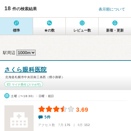
18
件の検索結果
表示順について
標準
★の数
レビュー数
新着・更新
駅周辺
さくら眼科医院
北海道札幌市中央区南三条西（狸小路駅）
マイナ受付
(スマホ可)
土曜（〜18:30）・日曜・祝日
3.69
5件
アクセス数 7月:
176
| 6月:
152