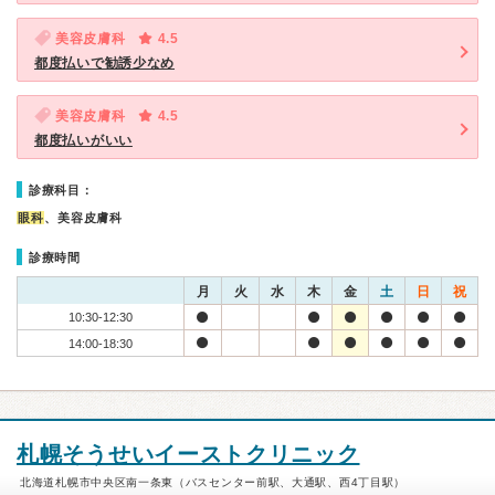
美容皮膚科
4.5
都度払いで勧誘少なめ
美容皮膚科
4.5
都度払いがいい
診療科目：
眼科
、美容皮膚科
診療時間
月
火
水
木
金
土
日
祝
10:30-12:30
14:00-18:30
札幌そうせいイーストクリニック
北海道札幌市中央区南一条東（バスセンター前駅、大通駅、西4丁目駅）