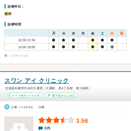
診療科目：
眼科
診療時間
月
火
水
木
金
土
日
祝
10:30-12:30
14:00-18:00
14:00-17:00
スワン アイ クリニック
北海道札幌市中央区大通西（大通駅、西4丁目駅、狸小路駅）
マイナ受付
(スマホ可)
電子処方せん対応
土曜（〜19:00）・日曜
3.56
8件