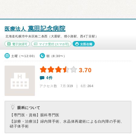
萬田記念病院
医療法人
北海道札幌市中央区南二条西（大通駅、狸小路駅、西4丁目駅）
電子決済可
マイナ受付
(スマホ可)
女医在籍
土曜（〜12:00）
朝（8:30〜）
3.70
4件
アクセス数 7月:
319
| 6月:
264
眼科について
【専門医・資格】
眼科専門医
【診療・治療法】
緑内障手術、水晶体再建術による白内障の手術、
硝子体手術