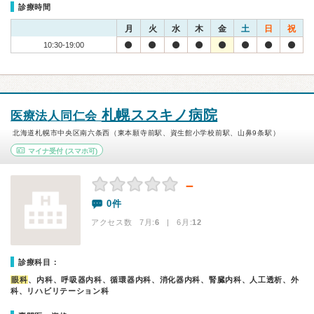
診療時間
月
火
水
木
金
土
日
祝
10:30-19:00
札幌ススキノ病院
医療法人同仁会
北海道札幌市中央区南六条西（東本願寺前駅、資生館小学校前駅、山鼻9条駅）
マイナ受付
(スマホ可)
－
0件
アクセス数 7月:
6
| 6月:
12
診療科目：
眼科
、内科、呼吸器内科、循環器内科、消化器内科、腎臓内科、人工透析、外
科、リハビリテーション科