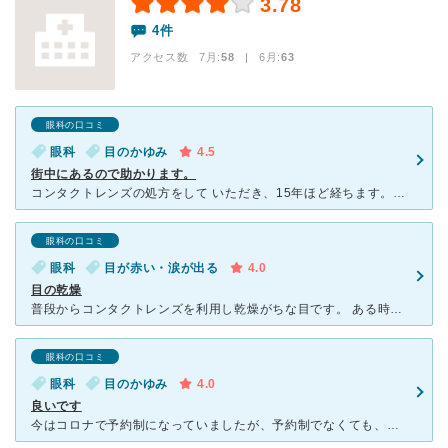
3.78
4件
アクセス数 7月:
58
| 6月:
63
眼科の口コミ
眼科
目のかゆみ
4.5
街中にあるので助かります。
コンタクトレンズの処方をして いただき、15年ほど経ちます。 札幌駅から大通り駅に移転し、 4プラとピヴォのすぐ側にあるので. 立地がとても良く、お出掛けついでに 立ち寄れるところが助か
眼科の口コミ
眼科
目が赤い・涙が出る
4.0
目の乾燥
普段からコンタクトレンズを利用し乾燥がちな目です。 ある時乾燥なのかなんなのか、涙が止まらず目の違和感が収まらない日が続いていてこちらの病院を受診しました。 病院ぽい雰囲気はなくコンタクト購入で来
眼科の口コミ
眼科
目のかゆみ
4.0
良いです
今はコロナで予約制になっていましたが、予約制でなくても、あまり混んでる状況にあったことはありませんし、会計までもとても早いです。女性の先生で、威圧感もなく柔らかい雰囲気の先生ですし、説明も分かりやすい