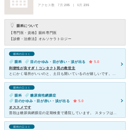
アクセス数 7月:
205
| 6月:
235
眼科について
【専門医・資格】
眼科専門医
【診療・治療法】
オルソケラトロジー
眼科の口コミ
眼科
目のかゆみ・目が赤い・涙が出る
5.0
利便性が良すぎ！コンタクト民の救世主
とにかく場所がいいのと、土日も開いているのが嬉しいです。平日は通院が厳しい働く社会人の味方です。 ただものすごく混むので、予定が決まったら早めにWEB予約するのをおすすめします。 看護師さ
眼科の口コミ
眼科
糖尿病性網膜症
目のかゆみ・目が赤い・涙が出る
5.0
オススメです
普段は糖尿病網膜症の定期検査で通院しています。 スタッフは、気持ちの良い接遇で気配りが行き届き、様々な年齢の患者さんに合わせた言葉づかいや応対を意識していて好感が持てます。仕事もテキパキして良いです
眼科の口コミ