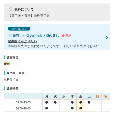
眼科について
【専門医・資格】
眼科専門医
眼科の口コミ
眼科
目のかゆみ・目の疲れ
5.0
定期的にかかりたい
昨年院長先生が交代されたようです。 新しい院長先生はお若いようですが、 しっかりと話を聞いてくれ好感が持てます。 受付の女性をはじめ、スタッフの皆さんも 丁寧で和やかな雰囲気が落ち着きます。
診療科目：
眼科
専門医・資格：
眼科専門医
診療時間
月
火
水
木
金
土
日
祝
09:30-13:00
14:30-18:00