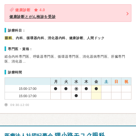
健康診断
4.0
健康診断とがん検診を受診
診療科目：
眼科
、内科、循環器内科、消化器内科、健康診断、人間ドック
専門医・資格：
総合内科専門医、呼吸器専門医、循環器専門医、消化器病専門医、肝臓専門
医、消化器…
診療時間
月
火
水
木
金
土
日
祝
15:00-17:00
15:00-17:00
09:30-12:00
狸小路モユク眼科
医療法人社団紀夢会