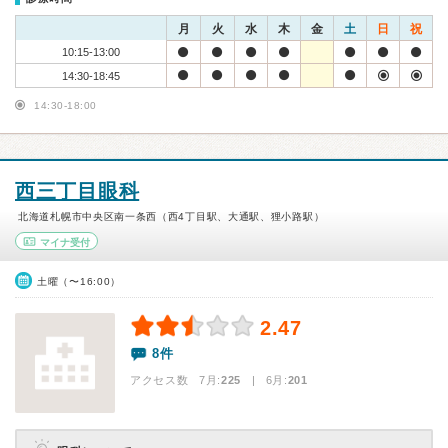
月
火
水
木
金
土
日
祝
10:15-13:00
14:30-18:45
14:30-18:00
西三丁目眼科
北海道札幌市中央区南一条西（西4丁目駅、大通駅、狸小路駅）
マイナ受付
土曜（〜16:00）
2.47
8件
アクセス数 7月:
225
| 6月:
201