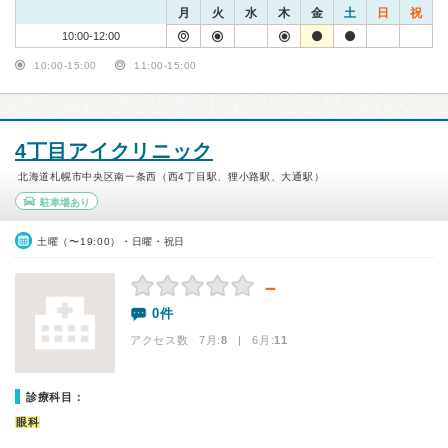
月
火
水
木
金
土
日
祝
10:00-12:00
10:00-15:00
11:00-15:00
4丁目アイクリニック
北海道札幌市中央区南一条西（西4丁目駅、狸小路駅、大通駅）
駐車場あり
土曜（〜19:00）・日曜・祝日
－
0件
アクセス数 7月:
8
| 6月:
11
診療科目：
眼科