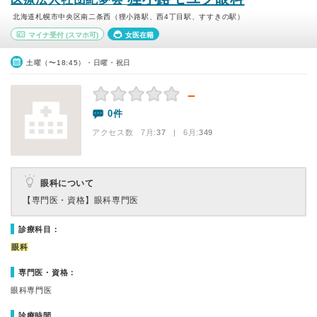
北海道札幌市中央区南二条西（狸小路駅、西4丁目駅、すすきの駅）
マイナ受付
(スマホ可)
女医在籍
土曜（〜18:45）・日曜・祝日
－
0件
アクセス数 7月:
37
| 6月:
349
眼科について
【専門医・資格】
眼科専門医
診療科目：
眼科
専門医・資格：
眼科専門医
診療時間