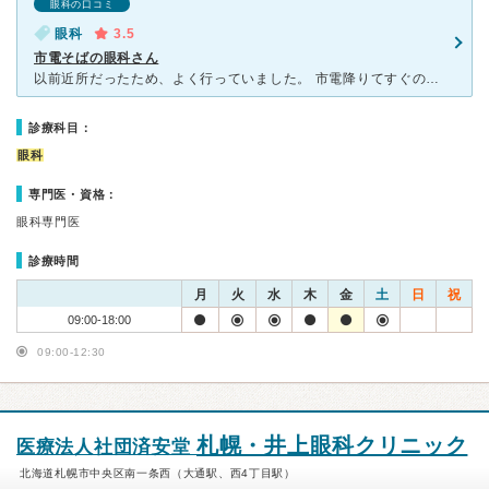
眼科の口コミ
眼科
3.5
市電そばの眼科さん
以前近所だったため、よく行っていました。 市電降りてすぐのビル型タイプ、受付して場合によっては上の階に案内されて診療タイプの眼科さんです。昔からあるのかな？というイメージ。ご年配の方や近所の方がいら
診療科目：
眼科
専門医・資格：
眼科専門医
診療時間
月
火
水
木
金
土
日
祝
09:00-18:00
09:00-12:30
札幌・井上眼科クリニック
医療法人社団済安堂
北海道札幌市中央区南一条西（大通駅、西4丁目駅）