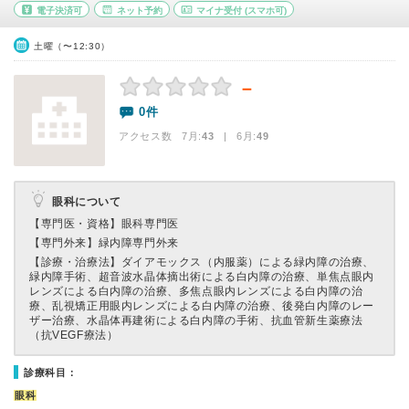
電子決済可
ネット予約
マイナ受付
(スマホ可)
土曜（〜12:30）
－
0件
アクセス数 7月:
43
| 6月:
49
眼科について
【専門医・資格】
眼科専門医
【専門外来】
緑内障専門外来
【診療・治療法】
ダイアモックス（内服薬）による緑内障の治療、
緑内障手術、超音波水晶体摘出術による白内障の治療、単焦点眼内
レンズによる白内障の治療、多焦点眼内レンズによる白内障の治
療、乱視矯正用眼内レンズによる白内障の治療、後発白内障のレー
ザー治療、水晶体再建術による白内障の手術、抗血管新生薬療法
（抗VEGF療法）
診療科目：
眼科