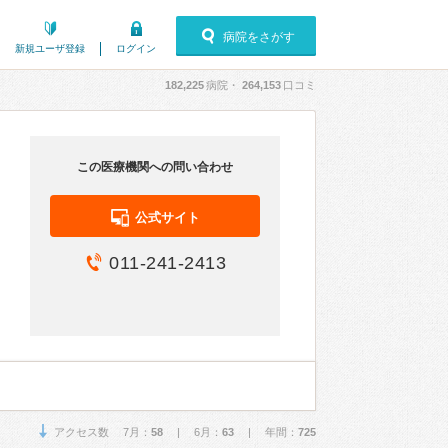
病院をさがす
新規ユーザ登録
ログイン
182,225
病院・
264,153
口コミ
この医療機関への問い合わせ
公式サイト
011-241-2413
アクセス数 7月：
58
| 6月：
63
| 年間：
725