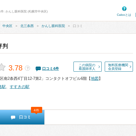
件: かんし眼科医院 (札幌市中央区)
Calooとは
中央区
北三条西
かんし眼科医院
口コミ
評判
この病院の
無料医療機関
3.78
？
口コミ
4
件
看護師求人
会員登録
南2条西4丁目12-7第2」コンタクトオフビル6階
【
地図
】
路駅
、
すすきの駅
4件
口コミ