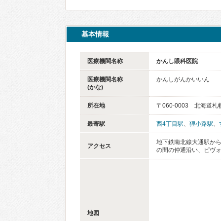
基本情報
医療機関名称
かんし眼科医院
医療機関名称
かんしがんかいいん
(かな)
所在地
〒060-0003 北海
最寄駅
西4丁目駅
、
狸小路駅
、
地下鉄南北線大通駅から
アクセス
の間の仲通沿い、ピヴォ
地図