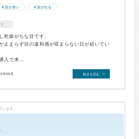
目が赤い
涙が出る
ます。
し乾燥がちな目です。
が止まらず目の違和感が収まらない日が続いてい
入で来...
22年06月
続きを読む
ています。
件）