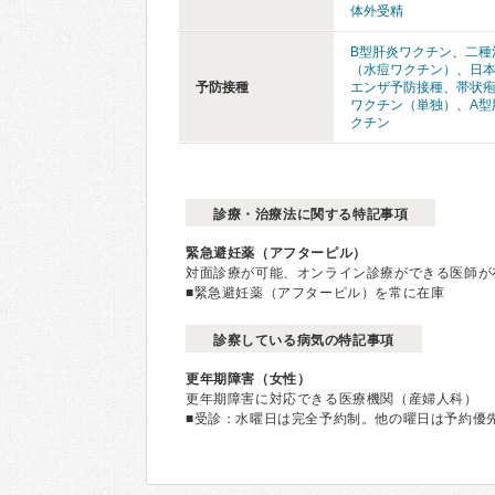
体外受精
B型肝炎ワクチン
、
二種
（水痘ワクチン）
、
日
予防接種
エンザ予防接種
、
帯状
ワクチン（単独）
、
A型
クチン
診療・治療法に関する特記事項
緊急避妊薬（アフターピル）
対面診療が可能、オンライン診療ができる医師が
■緊急避妊薬（アフターピル）を常に在庫
診察している病気の特記事項
更年期障害（女性）
更年期障害に対応できる医療機関（産婦人科）
■受診：水曜日は完全予約制。他の曜日は予約優