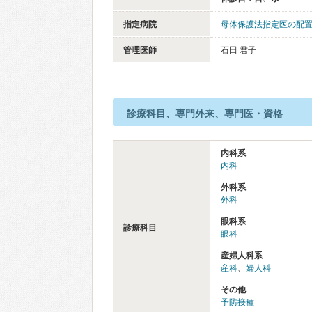
指定病院
母体保護法指定医の配
管理医師
石田 君子
診療科目、専門外来、専門医・資格
内科系
内科
外科系
外科
眼科系
診療科目
眼科
産婦人科系
産科
、
婦人科
その他
予防接種