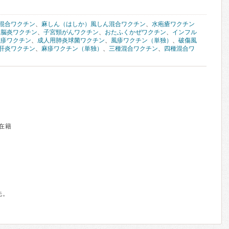
混合ワクチン
、
麻しん（はしか）風しん混合ワクチン
、
水疱瘡ワクチン
本脳炎ワクチン
、
子宮頸がんワクチン
、
おたふくかぜワクチン
、
インフル
疱疹ワクチン
、
成人用肺炎球菌ワクチン
、
風疹ワクチン（単独）
、
破傷風
肝炎ワクチン
、
麻疹ワクチン（単独）
、
三種混合ワクチン
、
四種混合ワ
在籍
先。