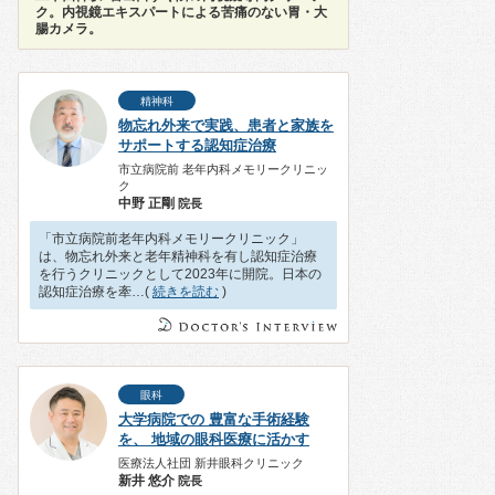
ク。内視鏡エキスパートによる苦痛のない胃・大
腸カメラ。
精神科
物忘れ外来で実践、患者と家族を
サポートする認知症治療
市立病院前 老年内科メモリークリニッ
ク
中野 正剛
院長
「市立病院前老年内科メモリークリニック」
は、物忘れ外来と老年精神科を有し認知症治療
を行うクリニックとして2023年に開院。日本の
認知症治療を牽…(
続きを読む
)
眼科
大学病院での 豊富な手術経験
を、 地域の眼科医療に活かす
医療法人社団 新井眼科クリニック
新井 悠介
院長