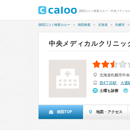
病院口コミ検索カルー - 中央メディカル
病院口コミ検索カルー
病院検索
北海道
札幌市
中央メディカルクリニッ
北海道札幌市中央
西4丁目駅
、
大通
土曜も診療
病院TOP
地図・アクセス