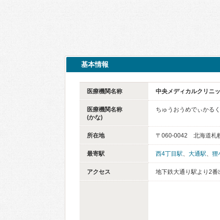
基本情報
医療機関名称
中央メディカルクリニ
医療機関名称
ちゅうおうめでぃかる
(かな)
所在地
〒060-0042 北海
最寄駅
西4丁目駅
、
大通駅
、
狸
アクセス
地下鉄大通り駅より2番