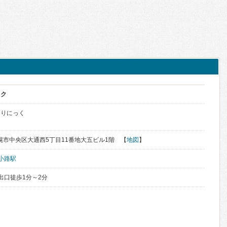
ック
くりにっく
道札幌市中央区大通西5丁目11番地大五ビル1階 【
地図
】
小路駅
出口徒歩1分～2分