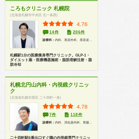
ころもクリニック 札幌院
(北海道札幌市中央区 北一条西)
4.76
14件
206件
診療科：
内科、美容外科、美容皮膚科
札幌駅1分の医療痩身専門クリニック。GLP-1・
ダイエット薬・医療機器施術・脂肪溶解注射・脂
肪冷却
札幌北円山内科・内視鏡クリニッ
ク
(北海道札幌市西区 二十四軒一条)
4.78
7件
118件
診療科：
内科、消化器内科、胃腸科、内視鏡、健康診断、人間ドック
二十四軒駅6番出口すぐ隣の内視鏡専門クリニッ