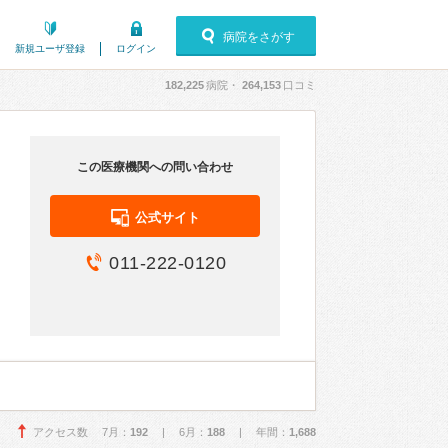
病院をさがす
新規ユーザ登録
ログイン
182,225
病院・
264,153
口コミ
この医療機関への問い合わせ
公式サイト
011-222-0120
アクセス数 7月：
192
| 6月：
188
| 年間：
1,688