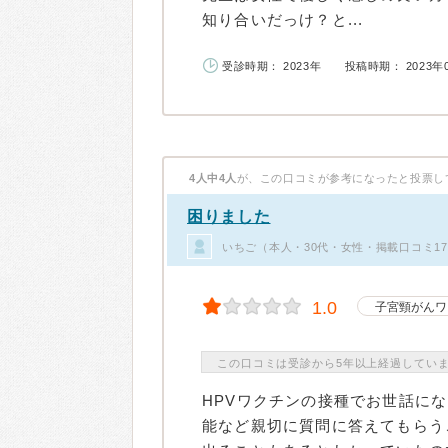
知り合いだっけ？と...
受診時期： 2023年
投稿時期： 2023年
4人中4人
が、この口コミが参考になったと投票し
困りました
いちご（本人・30代・女性・掲載口コミ1
1.0
子宮頸がんワ
この口コミは受診から5年以上経過してい
HPVワクチンの接種でお世話に
能など親切に質問に答えてもらう