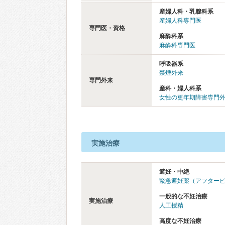
産婦人科・乳腺科系
産婦人科専門医
専門医・資格
麻酔科系
麻酔科専門医
呼吸器系
禁煙外来
専門外来
産科・婦人科系
女性の更年期障害専門
実施治療
避妊・中絶
緊急避妊薬（アフター
一般的な不妊治療
実施治療
人工授精
高度な不妊治療