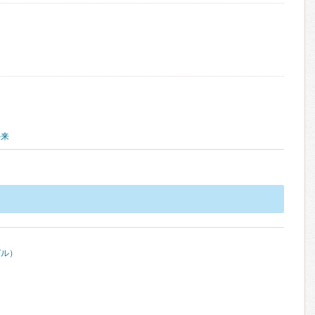
外来
ピル）