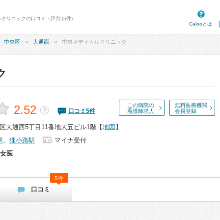
クリニックの口コミ・評判 (5件)
Calooとは
中央区
大通西
中央メディカルクリニック
ク
この病院の
無料医療機関
2.52
？
口コミ
5
件
看護師求人
会員登録
区大通西5丁目11番地大五ビル1階
【
地図
】
駅
、
狸小路駅
マイナ受付
女医
5件
口コミ