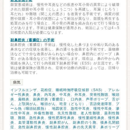
鼓室形成手術
鼓室形成術は、慢性中耳炎などの疾患や耳小骨の異常により破壊
された鼓膜や耳小骨（じしょうこつ）を再建し、耳漏（じろう：
耳だれ）や難聴（聞こえの悪さ）を改善する手術です。病変の状
態や鼓膜・耳小骨の状態によって術法が異なり、鼓膜を再生する
処置のみを行う場合と、耳小骨の再建を組み合わせて行う場合な
どがあります。手術は健康保険が適用され、術法によっては4～5
日程度の入院が必要になります。
副鼻腔炎（蓄膿症）の手術
副鼻腔炎（蓄膿症）手術は、慢性化した鼻づまりや粘り気のある
鼻水などの症状を改善し、鼻の通りを改善する手術です。薬物療
法などで十分な改善がみられない場合や、鼻腔内にポリープ（鼻
茸）がある場合などに手術を検討します。現在は、鼻の中から内
視鏡を挿入して行う内視鏡下副鼻腔手術（ESS）が主流です。手
術は健康保険が適用され、症状や治療の内容によっては、日帰り
治療も可能です。
病気
インフルエンザ
、
花粉症
、
睡眠時無呼吸症候群（SAS）
、
アレル
ギー性鼻炎
、
鼻炎
、
内耳炎
、
中耳炎
、
外耳炎
、
突発性難聴
、
喉頭
炎
、
扁桃炎
、
副鼻腔炎（蓄膿症）
、
口内炎
、
声帯ポリープ
、
舌が
ん
、
上顎洞がん
、
喉頭がん
、
吃音（どもり）
、
言語発達障害
、
プ
ール熱（咽頭結膜熱）
、
地図状舌
、
急性中耳炎
、
慢性中耳炎
、
滲
出性中耳炎
、
外傷性難聴
、
先天性難聴
、
老人性難聴
、
薬剤性難
聴
、
難聴
、
急性鼻炎
、
慢性肥厚性鼻炎
、
慢性萎縮性鼻炎
、
慢性鼻
炎
、
血管運動性鼻炎
、
副鼻腔がん
、
副鼻腔のう胞
、
後鼻孔閉鎖
症
、
急性副鼻腔炎
、
慢性副鼻腔炎
、
鼻の先天異常
、
鼻ポリープ