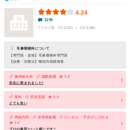
4.24
32件
アクセス数 7月:
2,321
| 6月:
2,581
耳鼻咽喉科について
【専門医・資格】
耳鼻咽喉科専門医
【診療・治療法】
喉頭内視鏡検査
脳神経外科
脳動脈瘤
5.0
先生に恵まれました!
産科
切迫流産
5.0
とても良い
神経内科
坐骨神経痛
けいれん・手足がしびれる
5.0
プロの集団という感じです！