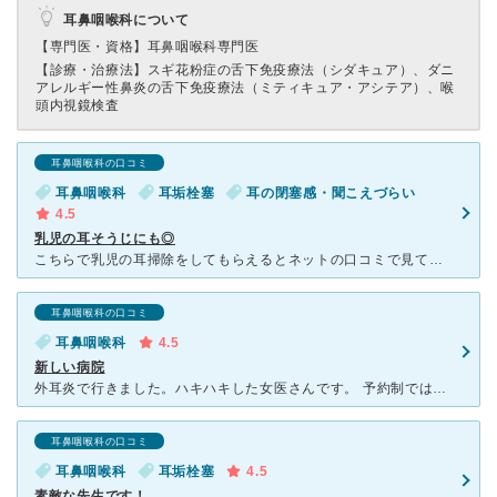
耳鼻咽喉科について
【専門医・資格】
耳鼻咽喉科専門医
【診療・治療法】
スギ花粉症の舌下免疫療法（シダキュア）、ダニ
アレルギー性鼻炎の舌下免疫療法（ミティキュア・アシテア）、喉
頭内視鏡検査
耳鼻咽喉科の口コミ
耳鼻咽喉科
耳垢栓塞
耳の閉塞感・聞こえづらい
4.5
乳児の耳そうじにも◎
こちらで乳児の耳掃除をしてもらえるとネットの口コミで見て、行ってきました。女医さんは優しく手際よく耳掃除を終えてくださり、娘も泣かずに処置を終えることができました。小さな子の耳そうじの注意点や来院のタ
耳鼻咽喉科の口コミ
耳鼻咽喉科
4.5
新しい病院
外耳炎で行きました。ハキハキした女医さんです。 予約制ではないですがあまり待たずに見て貰えました。 相談もしやすく診断の結果アレルギー性鼻炎と逆流性食道炎と言う事もわかり、 おかげでくしゃみ5連
耳鼻咽喉科の口コミ
耳鼻咽喉科
耳垢栓塞
4.5
素敵な先生です！