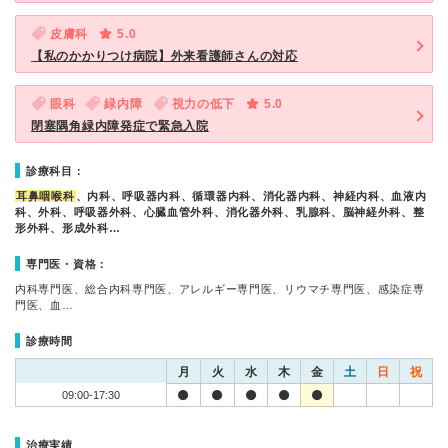
皮膚科
5.0
【私のかかりつけ病院】外来看護師さんの対応
眼科
緑内障
視力の低下
5.0
閉塞隅角緑内障発症で緊急入院
診療科目：
耳鼻咽喉科
、内科、呼吸器内科、循環器内科、消化器内科、神経内科、血液内
科、外科、呼吸器外科、心臓血管外科、消化器外科、乳腺科、脳神経外科、整
形外科、形成外科…
専門医・資格：
内科専門医、総合内科専門医、アレルギー専門医、リウマチ専門医、感染症専
門医、血…
診療時間
月
火
水
木
金
土
日
祝
09:00-17:30
治療実績