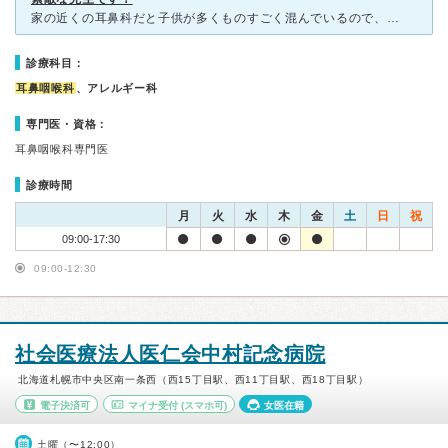
家の近くの耳鼻科だと子供が多くものすごく混んでいるので、具合が悪いのでなければ街へ出たときに寄れる耳鼻科がいいなと思って探しました。 今回は耳の中でカサカサ音がするのが気になって診察していただきまし
診療科目：
耳鼻咽喉科
、アレルギー科
専門医・資格：
耳鼻咽喉科専門医
診療時間
月
火
水
木
金
土
日
祝
09:00-17:30
09:00-12:30
社会医療法人医仁会中村記念病院
北海道札幌市中央区南一条西（西15丁目駅、西11丁目駅、西18丁目駅）
電子決済可
マイナ受付
(スマホ可)
女医在籍
土曜（〜12:00）