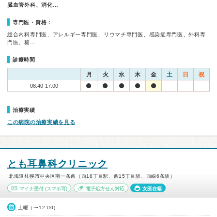
臓血管外科、消化…
専門医・資格：
総合内科専門医、アレルギー専門医、リウマチ専門医、感染症専門医、外科専
門医、糖…
診療時間
月
火
水
木
金
土
日
祝
08:40-17:00
治療実績
この病院の治療実績を見る
とも耳鼻科クリニック
北海道札幌市中央区南一条西（西18丁目駅、西15丁目駅、西線6条駅）
マイナ受付
(スマホ可)
電子処方せん対応
女医在籍
土曜（〜12:00）