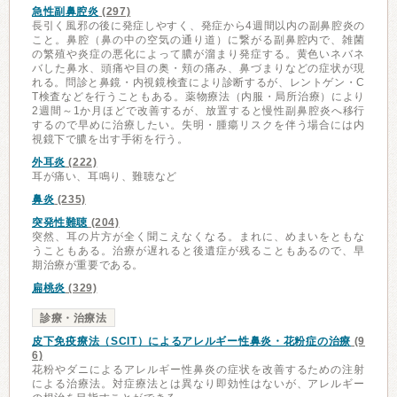
急性副鼻腔炎
(297)
長引く風邪の後に発症しやすく、発症から4週間以内の副鼻腔炎の
こと。鼻腔（鼻の中の空気の通り道）に繋がる副鼻腔内で、雑菌
の繁殖や炎症の悪化によって膿が溜まり発症する。黄色いネバネ
バした鼻水、頭痛や目の奥・頬の痛み、鼻づまりなどの症状が現
れる。問診と鼻鏡・内視鏡検査により診断するが、レントゲン・C
T検査などを行うこともある。薬物療法（内服・局所治療）により
2週間～1か月ほどで改善するが、放置すると慢性副鼻腔炎へ移行
するので早めに治療したい。失明・腫瘍リスクを伴う場合には内
視鏡下で膿を出す手術を行う。
外耳炎
(222)
耳が痛い、耳鳴り、難聴など
鼻炎
(235)
突発性難聴
(204)
突然、耳の片方が全く聞こえなくなる。まれに、めまいをともな
うこともある。治療が遅れると後遺症が残ることもあるので、早
期治療が重要である。
扁桃炎
(329)
診療・治療法
皮下免疫療法（SCIT）によるアレルギー性鼻炎・花粉症の治療
(9
6)
花粉やダニによるアレルギー性鼻炎の症状を改善するための注射
による治療法。対症療法とは異なり即効性はないが、アレルギー