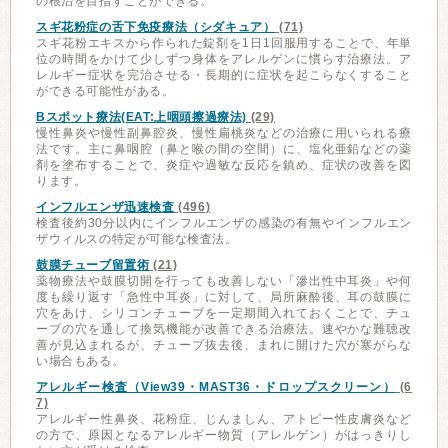
の根治を目指すことができる。
スギ花粉症の舌下免疫療法（シダキュア）
(71)
スギ花粉エキスから作られた錠剤を1日1回服用することで、年単
位の時間をかけて少しずつ身体をアレルゲンに慣らす治療法。ア
レルギー症状を完治させる・長期的に症状を起こらなくすること
ができる可能性がある。
Bスポット療法(EAT:上咽頭擦過療法)
(29)
慢性鼻炎や慢性副鼻腔炎、慢性扁桃炎などの治療に用いられる療
法です。主に鼻咽腔（鼻と喉の間の空間）に、塩化亜鉛などの薬
剤を塗布することで、炎症や過敏な反応を鎮め、症状の改善を図
ります。
インフルエンザ迅速検査
(496)
検査後約30分以内にインフルエンザの感染の有無やインフルエン
ザウィルスの特定が可能な検査法。
鼓膜チューブ留置術
(21)
薬物療法や鼓膜切開を行っても改善しない「滲出性中耳炎」や何
度も繰り返す「急性中耳炎」に対して、局所麻酔後、耳の鼓膜に
穴をあけ、シリコンチューブを一定期間入れておくことで、チュ
ーブの穴を通して換気機能が改善できる治療法。速やかな難聴改
善が見込まれるが、チューブ抜去後、まれに開けた穴が塞がらな
い場合もある。
アレルギー検査（View39・MAST36・ドロップスクリーン）
(6
7)
アレルギー性鼻炎、花粉症、じんましん、アトピー性皮膚炎など
の方で、原因となるアレルギー物質（アレルゲン）がはっきりし