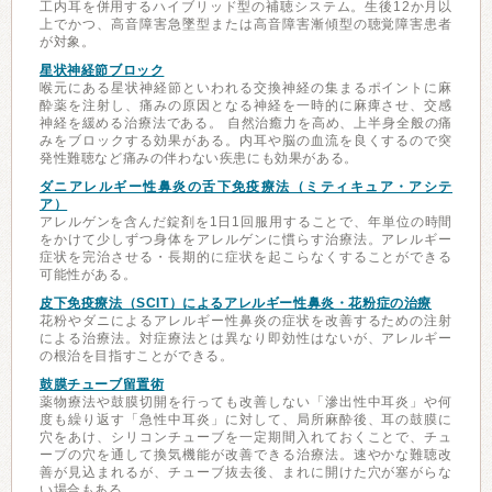
工内耳を併用するハイブリッド型の補聴システム。生後12か月以
上でかつ、高音障害急墜型または高音障害漸傾型の聴覚障害患者
が対象。
星状神経節ブロック
喉元にある星状神経節といわれる交換神経の集まるポイントに麻
酔薬を注射し、痛みの原因となる神経を一時的に麻痺させ、交感
神経を緩める治療法である。 自然治癒力を高め、上半身全般の痛
みをブロックする効果がある。内耳や脳の血流を良くするので突
発性難聴など痛みの伴わない疾患にも効果がある。
ダニアレルギー性鼻炎の舌下免疫療法（ミティキュア・アシテ
ア）
アレルゲンを含んだ錠剤を1日1回服用することで、年単位の時間
をかけて少しずつ身体をアレルゲンに慣らす治療法。アレルギー
症状を完治させる・長期的に症状を起こらなくすることができる
可能性がある。
皮下免疫療法（SCIT）によるアレルギー性鼻炎・花粉症の治療
花粉やダニによるアレルギー性鼻炎の症状を改善するための注射
による治療法。対症療法とは異なり即効性はないが、アレルギー
の根治を目指すことができる。
鼓膜チューブ留置術
薬物療法や鼓膜切開を行っても改善しない「滲出性中耳炎」や何
度も繰り返す「急性中耳炎」に対して、局所麻酔後、耳の鼓膜に
穴をあけ、シリコンチューブを一定期間入れておくことで、チュ
ーブの穴を通して換気機能が改善できる治療法。速やかな難聴改
善が見込まれるが、チューブ抜去後、まれに開けた穴が塞がらな
い場合もある。