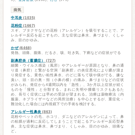
病気
中耳炎
(1035)
花粉症
(1667)
スギ、ブタクサなどの花粉（アレルゲン）を吸引することで、ア
レルギー反応を起こすもの。主な症状は鼻水、鼻づまり、くしゃ
み、目のかゆみ。
かぜ
(6468)
発熱、頭痛、腹痛、だるさ、咳、吐き気、下痢などの症状がでる
副鼻腔炎（蓄膿症）
(727)
細菌・ウイルス感染（風邪）やアレルギーが原因となり、鼻の通
り道（鼻腔）と繋がる空洞「副鼻腔」の炎症悪化により膿が溜ま
り発症する。黄色い粘性鼻水、のどに落ちて咳や痰がでる、嫌な
臭い、頭・目の奥・頬（小鼻の横）の痛み、鼻づまりなどの症状
がみられ、発症から4週間以内を「急性」、3か月以上症状が続く
ものを「慢性」と分類する。まれに失明や腫瘍リスクもあるた
め、長引く症状には早めの受診が望まれる。治療は薬物療法（内
服薬、ネブライザーなどの局所治療）を中心とするが、重症化・
難治化した場合には内視鏡下での手術を検討する。
アレルギー性鼻炎
(863)
花粉やペットの毛、ホコリ、ダニなどのアレルゲンによって、鼻
の粘膜が過剰に反応してしまうことで起こるアレルギー反応型鼻
炎。主な症状は鼻水、鼻づまり、くしゃみ、目のかゆみ、頭痛な
ど。