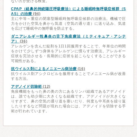
ない方が受ける検査。
CPAP（経鼻的持続陽圧呼吸療法）による睡眠時無呼吸症候群（S
AS）の治療
(94)
主に中等～重症の閉塞型睡眠時無呼吸症候群の治療法。機械で圧
力をかけた空気を鼻から気道（空気の通り道）に送り込み、気道
を広げて睡眠中の無呼吸を防止する。
ダニアレルギー性鼻炎の舌下免疫療法（ミティキュア・アシテ
ア）
(36)
アレルゲンを含んだ錠剤を1日1回服用することで、年単位の時間
をかけて少しずつ身体をアレルゲンに慣らす治療法。アレルギー
症状を完治させる・長期的に症状を起こらなくすることができる
可能性がある。
抗ウイルス剤によるメニエール病治療
(16)
抗ウイルス剤アシクロビルを服用することでメニエール病が改善
する方法。
アデノイド切除術
(12)
免疫機能をもった鼻の奥の方にあるリンパ組織であるアデノイド
は、誰でも幼少期に大きくなる組織です。アデノイドが大きくな
りすぎて、鼻の空気の通り道を塞いだり、何度も中耳炎を繰り返
したりするなど問題が現れた場合には、アデノイドを切除する手
術が行われています。