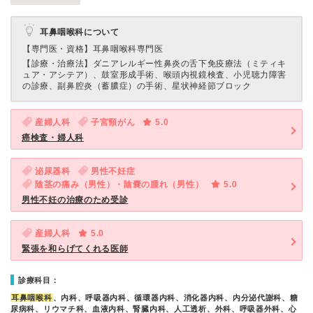
耳鼻咽喉科について
【専門医・資格】
耳鼻咽喉科専門医
【診療・治療法】
ダニアレルギー性鼻炎の舌下免疫療法（ミティキ
ュア・アシテア）、鼓室形成手術、喉頭内視鏡検査、小児聴力障害
の診療、副鼻腔炎（蓄膿症）の手術、星状神経節ブロック
産婦人科
子宮頸がん
5.0
癌検査・婦人科
泌尿器科
男性不妊症
陰茎の痛み（男性）・陰嚢の腫れ（男性）
5.0
男性不妊の治療のため受診
産婦人科
5.0
緊張を和らげてくれる医師
診療科目：
耳鼻咽喉科
、内科、呼吸器内科、循環器内科、消化器内科、内分泌代謝科、糖
尿病科、リウマチ科、血液内科、腎臓内科、人工透析、外科、呼吸器外科、心