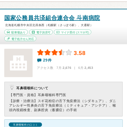
国家公務員共済組合連合会 斗南病院
北海道札幌市中央区北四条西（札幌駅（さっぽろ駅）、大通駅）
駐車場あり
電子決済可
マイナ受付
(スマホ可)
電子処方せん対応
3.58
29件
アクセス数 7月:
2,676
| 6月:
2,453
耳鼻咽喉科について
【専門医・資格】
耳鼻咽喉科専門医
【診療・治療法】
スギ花粉症の舌下免疫療法（シダキュア）、ダニ
アレルギー性鼻炎の舌下免疫療法（ミティキュア・アシテア）、喉
頭内視鏡検査、副鼻腔炎（蓄膿症）の手術
耳鼻咽喉科の口コミ