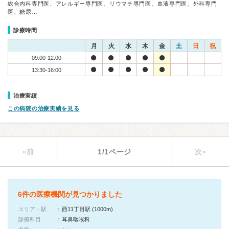
総合内科専門医、アレルギー専門医、リウマチ専門医、血液専門医、外科専門
医、糖尿…
診療時間
月
火
水
木
金
土
日
祝
09:00-12:00
13:30-16:00
治療実績
この病院の治療実績を見る
«前
1/1ページ
次»
6件の医療機関が見つかりました
エリア・駅
西11丁目駅 (1000m)
診療科目
耳鼻咽喉科