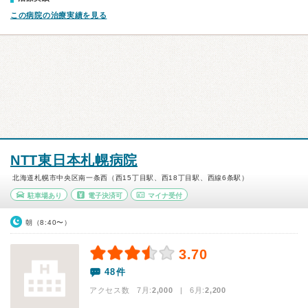
この病院の治療実績を見る
NTT東日本札幌病院
北海道札幌市中央区南一条西（西15丁目駅、西18丁目駅、西線6条駅）
駐車場あり
電子決済可
マイナ受付
朝（8:40〜）
3.70
48件
アクセス数 7月:
2,000
| 6月:
2,200