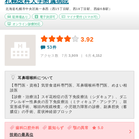
札幌医科大学附属病院
北海道札幌市中央区南一条西（西15丁目駅、西18丁目駅、西線6条駅）
駐車場あり
電子決済可
マイナ受付
(スマホ可)
オンライン診療対応
3.92
53件
アクセス数 7月:
3,909
| 6月:
4,152
耳鼻咽喉科について
【専門医・資格】
気管食道科専門医、耳鼻咽喉科専門医、めまい相
談医
【診療・治療法】
スギ花粉症の舌下免疫療法（シダキュア）、ダニ
アレルギー性鼻炎の舌下免疫療法（ミティキュア・アシテア）、鼓
室形成手術、喉頭内視鏡検査、小児聴力障害の診療、副鼻腔炎（蓄
膿症）の手術、星状神経節ブロック
歯科口腔外科
親知らず
顎の異常
5.0
技術の最高位