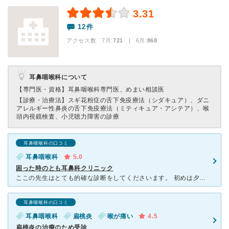
3.31
12件
アクセス数 7月:
721
| 6月:
868
耳鼻咽喉科について
【専門医・資格】
耳鼻咽喉科専門医、めまい相談医
【診療・治療法】
スギ花粉症の舌下免疫療法（シダキュア）、ダニ
アレルギー性鼻炎の舌下免疫療法（ミティキュア・アシテア）、喉
頭内視鏡検査、小児聴力障害の診療
耳鼻咽喉科の口コミ
耳鼻咽喉科
5.0
困った時のとも耳鼻科クリニック
ここの先生はとても的確な診断をしてくださいます。 初めは夕方の北海道のニュースに人気な耳鼻科のお勧め紹介のような企画に先生が出ていて、色々な治療方法を用いていたりなど、そちらを見たのがきっかけで行く
耳鼻咽喉科の口コミ
耳鼻咽喉科
扁桃炎
喉が痛い
4.5
扁桃炎の治療のため受診