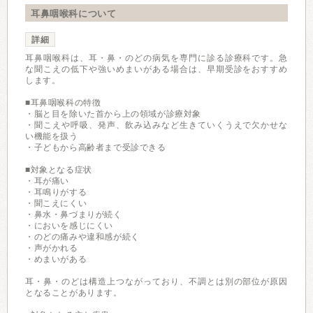
耳鼻咽喉科について
詳細
耳鼻咽喉科は、耳・鼻・のどの病気を専門に診る診療科です。急
な聞こえの低下や強いめまいがある場合は、早期受診をおすすめ
します。
■耳鼻咽喉科の特徴
・脳と目を除いた首から上の領域が診療対象
・聞こえや呼吸、発声、飲み込みなど生きていくうえで欠かせな
い機能を扱う
・子どもから高齢者まで受診できる
■対象となる症状
・耳が痛い
・耳鳴りがする
・聞こえにくい
・鼻水・鼻づまりが続く
・においを感じにくい
・のどの痛みや違和感が続く
・声がかれる
・めまいがある
耳・鼻・のどは構造上つながっており、不調とは別の部位が原因
となることがあります。