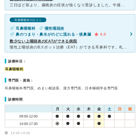
三日ほど前より、扁桃炎の症状が強くなり受診しました。午後イチでクリニックに到着しましたが、40〜50分くらい待つことになりました。 人柄の良い先生なので、困ったことは何でも話せます。欲しい薬を処
耳鼻咽喉科の口コミ
耳鼻咽喉科
慢性咽頭炎
鼻のつまり・鼻水がのどに流れる・後鼻漏
4.0
数少ない上咽頭炎のEATができる病院
慢性上咽頭炎のBスポット治療（EAT）ができる耳鼻科です。札幌市内では数件やってるところがありましたが、コロナの感染拡大を懸念して中断しているところもあるのでここが唯一みたいな感じです。 Bスポ
診療科目：
耳鼻咽喉科
専門医・資格：
耳鼻咽喉科専門医、めまい相談医、漢方専門医、日本睡眠学会専門医
診療時間
月
火
水
木
金
土
日
祝
09:00-12:00
14:00-17:30
14:00-19:00