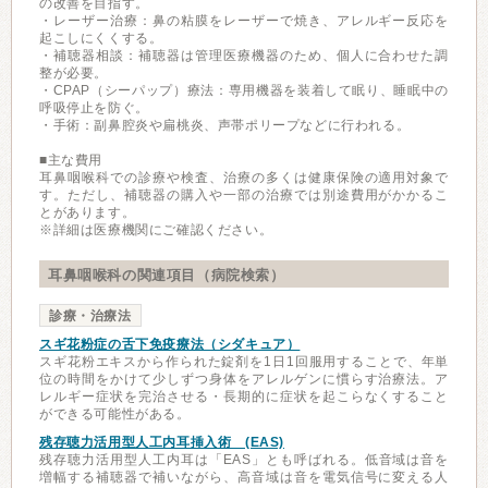
の改善を目指す。
・レーザー治療：鼻の粘膜をレーザーで焼き、アレルギー反応を
起こしにくくする。
・補聴器相談：補聴器は管理医療機器のため、個人に合わせた調
整が必要。
・CPAP（シーパップ）療法：専用機器を装着して眠り、睡眠中の
呼吸停止を防ぐ。
・手術：副鼻腔炎や扁桃炎、声帯ポリープなどに行われる。
■主な費用
耳鼻咽喉科での診療や検査、治療の多くは健康保険の適用対象で
す。ただし、補聴器の購入や一部の治療では別途費用がかかるこ
とがあります。
※詳細は医療機関にご確認ください。
耳鼻咽喉科の関連項目（病院検索）
診療・治療法
スギ花粉症の舌下免疫療法（シダキュア）
スギ花粉エキスから作られた錠剤を1日1回服用することで、年単
位の時間をかけて少しずつ身体をアレルゲンに慣らす治療法。ア
レルギー症状を完治させる・長期的に症状を起こらなくすること
ができる可能性がある。
残存聴力活用型人工内耳挿入術 (EAS)
残存聴力活用型人工内耳は「EAS」とも呼ばれる。低音域は音を
増幅する補聴器で補いながら、高音域は音を電気信号に変える人