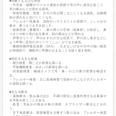
■対象となる主な疾患
・中耳炎：細菌やウイルス感染が原因で耳の中に炎症が起こり、
耳の痛みなどが現れる病気。
・突発性難聴：突然、片方の耳が聞こえにくくなる病気。治療開
始が遅れると治りにくくなる。
・アレルギー性鼻炎：花粉やハウスダストが原因で、くしゃみや
鼻水、鼻づまりを引き起こす。
・副鼻腔炎（蓄膿症）：鼻の周りの空洞（副鼻腔）が炎症し、鼻
づまりや粘り気のある鼻水、顔の痛みなどが現れる。
・声帯ポリープ：声のかすれが主な症状で、声の出し過ぎなどに
より声帯に良性のポリープ（こぶ）ができる病気。
・睡眠時無呼吸症候群（SAS）：大きないびきや日中の強い眠気
が特徴的で、睡眠中に呼吸が止まることを繰り返す病気。
■対応する主な検査
・聴力検査：聞こえの程度を調べる。
・平衡機能検査：めまいの原因を調べる。
・内視鏡検査：極細カメラで耳・鼻・のどの奥の状態を確認す
る。
・アレルギー検査：主に血液検査で花粉やダニなどのアレルギー
の原因を調べる。
■主な治療法
・薬物療法：飲み薬のほか、不調の部位に直接作用する点鼻薬や
点耳薬を使うことがある。
・処置：耳あかの除去や鼻の清掃、ネブライザー療法などを行
う。
・舌下免疫療法：原因物質を少量ずつ取り込み、アレルギー体質