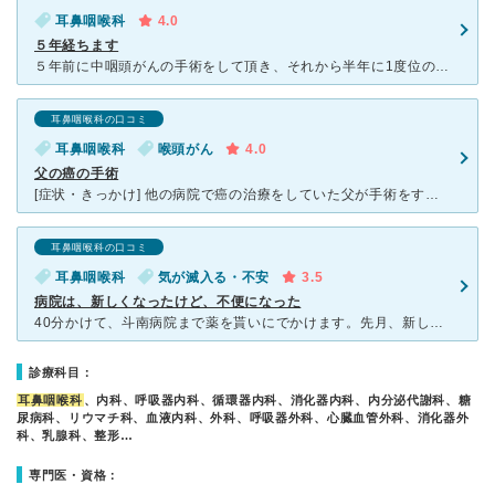
耳鼻咽喉科
4.0
５年経ちます
５年前に中咽頭がんの手術をして頂き、それから半年に1度位のペースで診察を受けています。 扁桃腺辺りにできた腫瘍の摘出と、摘出した所の再建手術をしました。 建物はかなり古く、検査を受けにいく時に
耳鼻咽喉科の口コミ
耳鼻咽喉科
喉頭がん
4.0
父の癌の手術
[症状・きっかけ] 他の病院で癌の治療をしていた父が手術をするのに担当医にこの病院を紹介され入院・手術しました。 [診断・治療] また全て１からの検査で半月位かかりました。 手術の前に家族
耳鼻咽喉科の口コミ
耳鼻咽喉科
気が滅入る・不安
3.5
病院は、新しくなったけど、不便になった
40分かけて、斗南病院まで薬を貰いにでかけます。先月、新しくなった病院へ行き、あたふたして、？の気持ちはあったのですが、今回二回目で、「不便になったなー」 と感じました。というのも、清算は、自販機
診療科目：
耳鼻咽喉科
、内科、呼吸器内科、循環器内科、消化器内科、内分泌代謝科、糖
尿病科、リウマチ科、血液内科、外科、呼吸器外科、心臓血管外科、消化器外
科、乳腺科、整形…
専門医・資格：