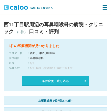
西11丁目駅周辺の耳鼻咽喉科の病院・クリニ
ック
口コミ・評判
（6件）
6件の医療機関が見つかりました
エリア・駅
西11丁目駅 (1000m)
診療科目
耳鼻咽喉科
名称
なし
詳細条件
なし (曜日や時間帯を指定できます)
条件変更・絞り込み
土曜日診療で絞り込む (2件)