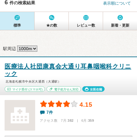
6
件の検索結果
表示順について
標準
★の数
レビュー数
新着・更新
駅周辺
医療法人社団康真会大通り耳鼻咽喉科クリニ
ック
北海道札幌市中央区大通西（大通駅）
マイナ受付
(スマホ可)
電子処方せん対応
女医在籍
4.15
7件
アクセス数 7月:
382
| 6月:
359