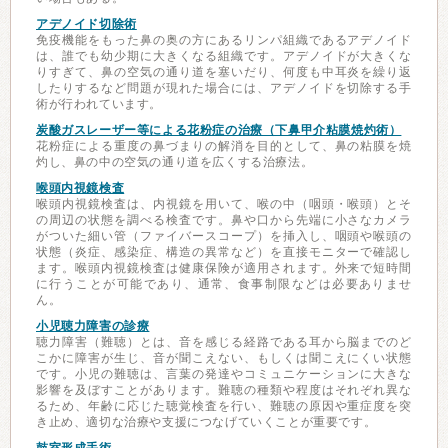
アデノイド切除術
免疫機能をもった鼻の奥の方にあるリンパ組織であるアデノイド
は、誰でも幼少期に大きくなる組織です。アデノイドが大きくな
りすぎて、鼻の空気の通り道を塞いだり、何度も中耳炎を繰り返
したりするなど問題が現れた場合には、アデノイドを切除する手
術が行われています。
炭酸ガスレーザー等による花粉症の治療（下鼻甲介粘膜焼灼術）
花粉症による重度の鼻づまりの解消を目的として、鼻の粘膜を焼
灼し、鼻の中の空気の通り道を広くする治療法。
喉頭内視鏡検査
喉頭内視鏡検査は、内視鏡を用いて、喉の中（咽頭・喉頭）とそ
の周辺の状態を調べる検査です。鼻や口から先端に小さなカメラ
がついた細い管（ファイバースコープ）を挿入し、咽頭や喉頭の
状態（炎症、感染症、構造の異常など）を直接モニターで確認し
ます。喉頭内視鏡検査は健康保険が適用されます。外来で短時間
に行うことが可能であり、通常、食事制限などは必要ありませ
ん。
小児聴力障害の診療
聴力障害（難聴）とは、音を感じる経路である耳から脳までのど
こかに障害が生じ、音が聞こえない、もしくは聞こえにくい状態
です。小児の難聴は、言葉の発達やコミュニケーションに大きな
影響を及ぼすことがあります。難聴の種類や程度はそれぞれ異な
るため、年齢に応じた聴覚検査を行い、難聴の原因や重症度を突
き止め、適切な治療や支援につなげていくことが重要です。