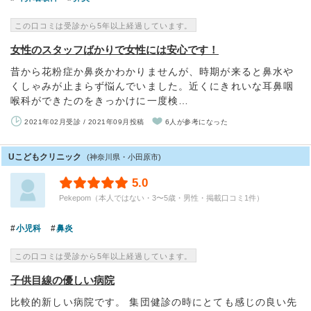
この口コミは受診から5年以上経過しています。
女性のスタッフばかりで女性には安心です！
昔から花粉症か鼻炎かわかりませんが、時期が来ると鼻水や
くしゃみが止まらず悩んでいました。近くにきれいな耳鼻咽
喉科ができたのをきっかけに一度検…
2021年02月受診 / 2021年09月投稿
6人が参考になった
Uこどもクリニック
(神奈川県・小田原市)
5.0
Pekepom（本人ではない・3〜5歳・男性・掲載口コミ1件）
小児科
鼻炎
この口コミは受診から5年以上経過しています。
子供目線の優しい病院
比較的新しい病院です。 集団健診の時にとても感じの良い先