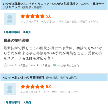
いながき耳鼻いんこう科クリニック・いながき乳腺外科クリニック・豊橋サー
ジクリニック
(愛知県・豊橋市)
5.0
シリアカス371（本人ではない・5〜10歳・女性・掲載口コミ3件）
耳鼻咽喉科
鼻炎
最新の技術医療
最新技術で探しここの病院が目につき予約。初診でもWebか
ら予約が出来る事と再診もWeb予約が可能なこと。受付の方
もスタッフも医師も対応が良く…
2021年12月受診 / 2021年12月投稿
4人が参考になった
センター北 ひまわり耳鼻咽喉科
(神奈川県・横浜市都筑区)
5.0
花菖蒲199（本人・20代・女性・掲載口コミ6件）
耳鼻咽喉科
鼻炎