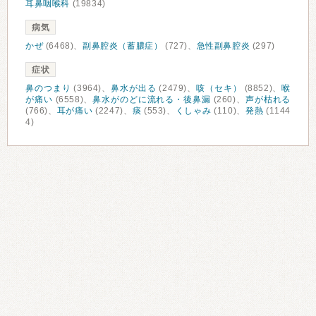
耳鼻咽喉科
(19834)
病気
かぜ
(6468)、
副鼻腔炎（蓄膿症）
(727)、
急性副鼻腔炎
(297)
症状
鼻のつまり
(3964)、
鼻水が出る
(2479)、
咳（セキ）
(8852)、
喉
が痛い
(6558)、
鼻水がのどに流れる・後鼻漏
(260)、
声が枯れる
(766)、
耳が痛い
(2247)、
痰
(553)、
くしゃみ
(110)、
発熱
(1144
4)