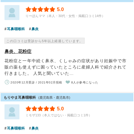
5.0
りーぽんママ（本人・30代・女性・掲載口コミ14件）
耳鼻咽喉科
鼻炎
この口コミは受診から5年以上経過しています。
鼻炎、花粉症
花粉症と一年中続く鼻水、くしゃみの症状があり妊娠中で市
販の薬も使えずに困っていたところに産婦人科で紹介されて
行きました。 人気と聞いていた…
2020年12月受診 / 2021年02月投稿
8人が参考になった
もりやま耳鼻咽喉科
(鹿児島県・鹿児島市)
5.0
ミモザ133（本人ではない・掲載口コミ1件）
耳鼻咽喉科
鼻炎