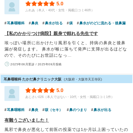
5.0
ふれあ（本人・40代・女性・掲載口コミ46件）
耳鼻咽喉科
鼻炎
鼻水が出る
痰
鼻水がのどに流れる・後鼻漏
【私のかかりつけ病院】親身で頼れる先生です
埃っぽい場所に出かけたり風邪を引くと、持病の鼻炎と後鼻
漏が発症します。 鼻水が喉に落ちて発声に支障が出るほどな
ので、そのたびにお世話になっ…
2025年06月受診 / 2025年09月投稿
耳鼻咽喉科 たかだ鼻クリニック大阪
(大阪府・大阪市天王寺区)
5.0
あじさい026（本人ではない・10代・女性・掲載口コミ1件）
耳鼻咽喉科
鼻炎
咳（セキ）
鼻のつまり
鼻水が出る
有難うございました！
風邪で鼻炎が悪化して前医の投薬では1か月以上困っていたの