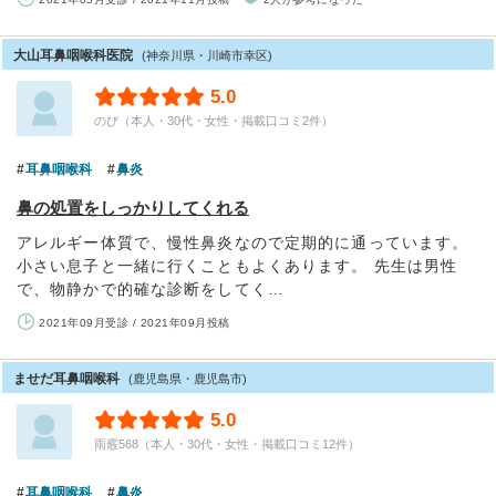
大山耳鼻咽喉科医院
(神奈川県・川崎市幸区)
5.0
のぴ（本人・30代・女性・掲載口コミ2件）
耳鼻咽喉科
鼻炎
鼻の処置をしっかりしてくれる
アレルギー体質で、慢性鼻炎なので定期的に通っています。
小さい息子と一緒に行くこともよくあります。 先生は男性
で、物静かで的確な診断をしてく…
2021年09月受診 / 2021年09月投稿
ませだ耳鼻咽喉科
(鹿児島県・鹿児島市)
5.0
雨霰568（本人・30代・女性・掲載口コミ12件）
耳鼻咽喉科
鼻炎