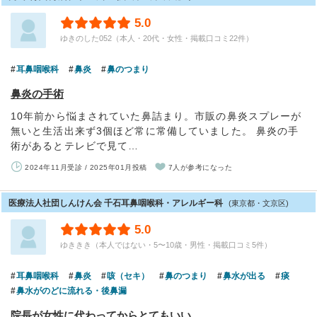
5.0
ゆきのした052（本人・20代・女性・掲載口コミ22件）
耳鼻咽喉科
鼻炎
鼻のつまり
鼻炎の手術
10年前から悩まされていた鼻詰まり。市販の鼻炎スプレーが
無いと生活出来ず3個ほど常に常備していました。 鼻炎の手
術があるとテレビで見て…
2024年11月受診 / 2025年01月投稿
7人が参考になった
医療法人社団しんけん会 千石耳鼻咽喉科・アレルギー科
(東京都・文京区)
5.0
ゆききき（本人ではない・5〜10歳・男性・掲載口コミ5件）
耳鼻咽喉科
鼻炎
咳（セキ）
鼻のつまり
鼻水が出る
痰
鼻水がのどに流れる・後鼻漏
院長が女性に代わってからとてもいい