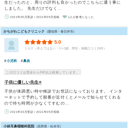
生だったのと、周りの評判も良かったのでこちらに通う事に
しました。 先生だけでなく…
2021年05月受診 / 2021年05月投稿
1人が参考になった
かちがわこどもクリニック
(愛知県・春日井市)
5.0
ミルク（本人ではない・1〜3歳・男性・掲載口コミ18件）
小児科
鼻炎
この口コミは受診から5年以上経過しています。
子供に優しい先生⭐
子供が体調悪い時や検診でお世話になっております。 インタ
ーネットで予約して順番が近付くとメールで知らせてくれる
ので待ち時間が少なくてすむの…
2021年03月受診 / 2021年05月投稿
小林耳鼻咽喉科医院
(長野県・松本市)