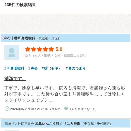
235件の検索結果
麻布十番耳鼻咽喉科
(東京都・港区)
5.0
ゆき（本人・50代・女性・掲載口コミ1件）
耳鼻咽喉科
鼻炎
咳（セキ）
鼻のつまり
清潔です。
丁寧で、診察も早いです。 院内も清潔で、看護婦さん達も応
対が丁寧です。 また待ち合い室も耳鼻咽喉科にしては珍しく
スタイリッシュでブテ…
2026年07月受診 / 2026年07月投稿
1人が参考になった
耳鼻いんこう科クリニカ神田
医療法人社団三貴会
(東京都・千代田区)