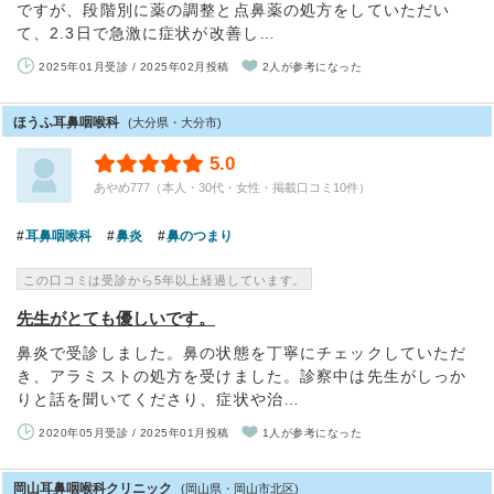
ですが、段階別に薬の調整と点鼻薬の処方をしていただい
て、2.3日で急激に症状が改善し…
2025年01月受診 / 2025年02月投稿
2人が参考になった
ほうふ耳鼻咽喉科
(大分県・大分市)
5.0
あやめ777（本人・30代・女性・掲載口コミ10件）
耳鼻咽喉科
鼻炎
鼻のつまり
この口コミは受診から5年以上経過しています。
先生がとても優しいです。
鼻炎で受診しました。鼻の状態を丁寧にチェックしていただ
き、アラミストの処方を受けました。診察中は先生がしっか
りと話を聞いてくださり、症状や治…
2020年05月受診 / 2025年01月投稿
1人が参考になった
岡山耳鼻咽喉科クリニック
(岡山県・岡山市北区)