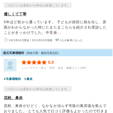
この口コミは受診から5年以上経過しています。
優しくて丁寧
5年ほど前から通っています。 子どもが頻回に熱を出し、原
因がわからなかった時にたまたまこちらを紹介され受診した
ことがきっかけでした。中耳炎…
2021年02月受診 / 2021年02月投稿
1人が参考になった
港北耳鼻咽喉科
(神奈川県・横浜市港北区)
5.0
ミニーマウス（本人・30代・女性・掲載口コミ24件）
耳鼻咽喉科
鼻炎
この口コミは受診から5年以上経過しています。
花粉、鼻炎
花粉、鼻炎がひどく、なかなか治らず市販の風邪薬を飲んで
おりました。 とても人気で口コミ評価もよかったので行きま