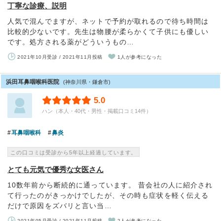
丁寧な診療、説明
人気で混んでますが、ネットで予約が取れるので待ち時間は
比較的少ないです。先生は物腰が柔らかくて子供にも優しい
です。処方される薬がどういうもの…
2021年10月受診 / 2021年11月投稿
1人が参考になった
浜田耳鼻咽喉科医院
(神奈川県・鎌倉市)
5.0
ハン（本人・40代・男性・掲載口コミ14件）
耳鼻咽喉科
鼻炎
この口コミは受診から5年以上経過しています。
とても元気で優秀な女医さん
10数年前から断続的に通っています。 昔会社の人に紹介され
て行ったのがきっかけでしたが、その時も症状を軽く伝える
だけで原因をズバリと言い当…
2021年05月受診 / 2021年11月投稿
2人が参考になった