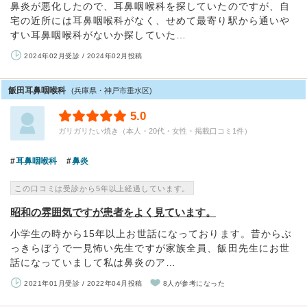
鼻炎が悪化したので、耳鼻咽喉科を探していたのですが、自
宅の近所には耳鼻咽喉科がなく、せめて最寄り駅から通いや
すい耳鼻咽喉科がないか探していた…
2024年02月受診 / 2024年02月投稿
飯田耳鼻咽喉科
(兵庫県・神戸市垂水区)
5.0
ガリガリたい焼き（本人・20代・女性・掲載口コミ1件）
耳鼻咽喉科
鼻炎
この口コミは受診から5年以上経過しています。
昭和の雰囲気ですが患者をよく見ています。
小学生の時から15年以上お世話になっております。昔からぶ
っきらぼうで一見怖い先生ですが家族全員、飯田先生にお世
話になっていまして私は鼻炎のア…
2021年01月受診 / 2022年04月投稿
8人が参考になった