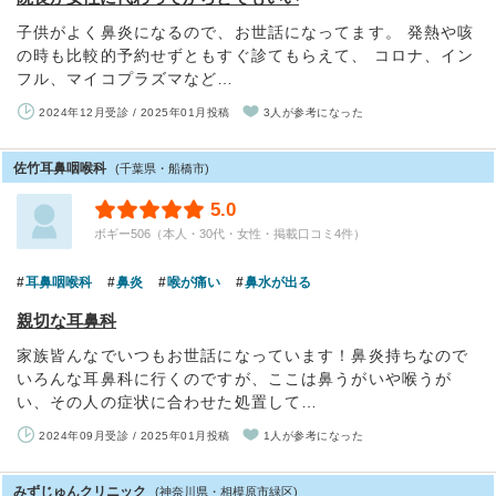
子供がよく鼻炎になるので、お世話になってます。 発熱や咳
の時も比較的予約せずともすぐ診てもらえて、 コロナ、イン
フル、マイコプラズマなど…
2024年12月受診 / 2025年01月投稿
3人が参考になった
佐竹耳鼻咽喉科
(千葉県・船橋市)
5.0
ボギー506（本人・30代・女性・掲載口コミ4件）
耳鼻咽喉科
鼻炎
喉が痛い
鼻水が出る
親切な耳鼻科
家族皆んなでいつもお世話になっています！鼻炎持ちなので
いろんな耳鼻科に行くのですが、ここは鼻うがいや喉うが
い、その人の症状に合わせた処置して…
2024年09月受診 / 2025年01月投稿
1人が参考になった
みずじゅんクリニック
(神奈川県・相模原市緑区)