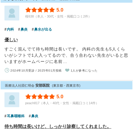
5.0
桜638（本人・30代・女性・掲載口コミ2件）
内科
鼻炎
鼻水が出る
優しい
すごく混んでて待ち時間は長いです。 内科の先生も5人くら
いがシフトで1人入ってるので、合う合わない先生がいると思
いますがホームページに名前…
2024年10月受診 / 2025年01月投稿
1人が参考になった
安部医院
医療法人社団仁明会
(東京都・西東京市)
5.0
peach817（本人・40代・女性・掲載口コミ14件）
耳鼻咽喉科
鼻炎
待ち時間は長いけど、しっかり診察してくれました。