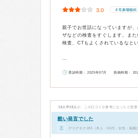
3.0
耳鼻咽喉科
親子でお世話になっていますが、
ザなどの検査をすぐします。また
検査、CTもよくされているなと
...
受診時期： 2025年07月
投稿時期： 20
18人中18人
が、この口コミが参考になったと投票
酷い発言でした
デスデモナ285（本人・50代・女性・掲載