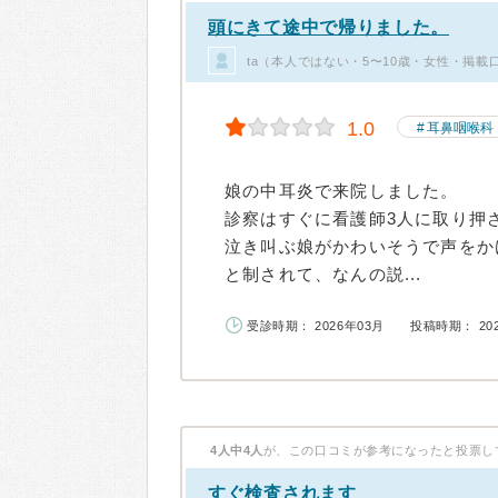
頭にきて途中で帰りました。
ta（本人ではない・5〜10歳・女性・掲載
1.0
耳鼻咽喉科
娘の中耳炎で来院しました。
診察はすぐに看護師3人に取り押
泣き叫ぶ娘がかわいそうで声をか
と制されて、なんの説...
受診時期： 2026年03月
投稿時期： 20
4人中4人
が、この口コミが参考になったと投票し
すぐ検査されます