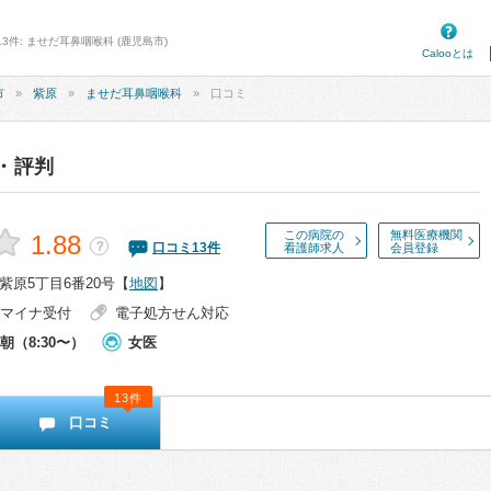
3件: ませだ耳鼻咽喉科 (鹿児島市)
Calooとは
市
紫原
ませだ耳鼻咽喉科
口コミ
・評判
この病院の
無料医療機関
1.88
？
口コミ
13
件
看護師求人
会員登録
原5丁目6番20号
【
地図
】
マイナ受付
電子処方せん対応
朝（8:30〜）
女医
13件
口コミ