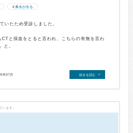
鼻水が出る
出ていたため受診しました。
もCTと採血をとると言われ、こちらの有無を言わ
」と。
26年07月
続きを読む
ています。
）