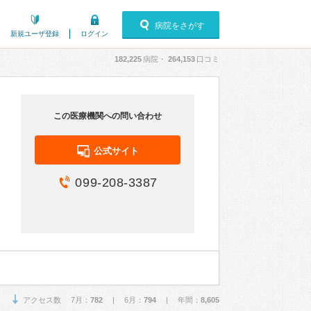
病院をさがす
新規ユーザ登録
ログイン
182,225
病院・
264,153
口コミ
この医療機関への問い合わせ
公式サイト
099-208-3387
アクセス数 7月：
782
| 6月：
794
| 年間：
8,605