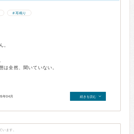
耳鳴り
ん。
、
態は全然、聞いていない。
26年04月
続きを読む
ています。