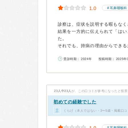
1.0
耳鼻咽喉科
診察は、症状を説明する暇もなく
結果を一方的に伝えられて「はい
た。
それでも、持病の理由からできるだ
受診時期： 2024年
投稿時期： 2025年
23人中23人
が、この口コミが参考になったと投票
初めての経験でした
くらげ（本人ではない・3〜5歳・掲載口コ
耳鼻咽喉科