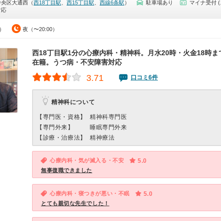
中央区大通西（
西18丁目駅
、
西15丁目駅
、
西線6条駅
）
駐車場あり
マイナ受付 
対応
0）
夜（〜20:00）
西18丁目駅1分の心療内科・精神科。月水20時・火金18時
在籍。うつ病・不安障害対応
3.71
口コミ6件
精神科について
【専門医・資格】
精神科専門医
【専門外来】
睡眠専門外来
【診療・治療法】
精神療法
心療内科・気が滅入る・不安
5.0
無事復職できました
心療内科・寝つきが悪い・不眠
5.0
とても親切な先生でした！