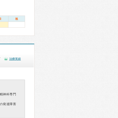
日
祝
可
治療実績
精神科専門
の発達障害