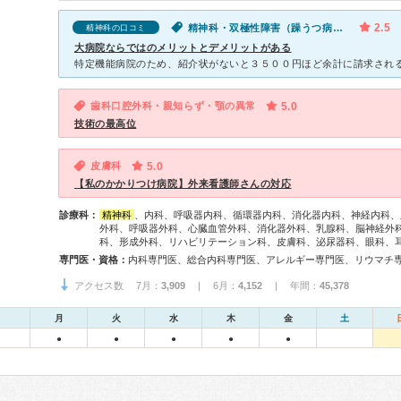
2.5
精神科・双極性障害（躁うつ病）・ほてり・体調不良・気分が異常に高揚している
精神科の口コミ
大病院ならではのメリットとデメリットがある
歯科口腔外科・親知らず・顎の異常
5.0
技術の最高位
皮膚科
5.0
【私のかかりつけ病院】外来看護師さんの対応
診療科：
精神科
、内科、呼吸器内科、循環器内科、消化器内科、神経内科、
外科、呼吸器外科、心臓血管外科、消化器外科、乳腺科、脳神経外
科、形成外科、リハビリテーション科、皮膚科、泌尿器科、眼科、
専門医・資格：
アクセス数 7月：
3,909
| 6月：
4,152
| 年間：
45,378
月
火
水
木
金
土
●
●
●
●
●