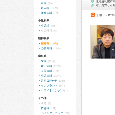
北海道札幌市
産科
(5件)
電子処方せん
婦人科
(12件)
産婦人科
(7件)
土曜（〜12:3
小児科系
小児科
(6件)
小児外科
(0)
精神科系
精神科
(17件)
心療内科
(14件)
歯科系
歯科
(65件)
矯正歯科
(23件)
歯周病科
(7件)
小児歯科
(30件)
歯科口腔外科
(28件)
インプラント
(8件)
ホワイトニング
(2件)
その他
漢方
(0)
救急科
(1件)
ペインクリニック
(2件)