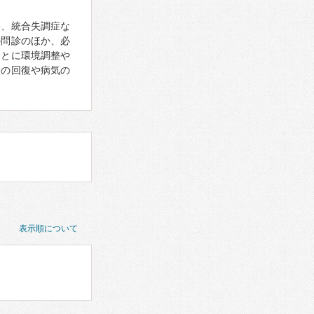
害、統合失調症な
の問診のほか、必
もとに環境調整や
状の回復や病気の
表示順について