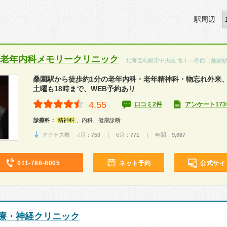
駅周辺
 老年内科メモリークリニック
北海道札幌市中央区 北十一条西（
桑園
桑園駅から徒歩約1分の老年内科・老年精神科・物忘れ外来
土曜も18時まで、WEB予約あり
4.55
口コミ2件
アンケート173
診療科：
精神科
、内科、健康診断
アクセス数 7月：
750
| 6月：
771
| 年間：
9,687
011-788-8005
ネット予約
公式サイ
療・神経クリニック