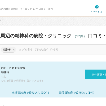
周辺の精神科の病院・クリニック 17件 口コミ・評判
Calooとは
駅
駅周辺の精神科の病院・クリニック
口コミ
（17件）
×
精神科
西11丁目駅 (1000m)
精神科
条件変更・
なし
なし (曜日や時間帯を指定できます)
土曜日診療で絞り込む (10件)
日曜日診療で絞り込む (1件)