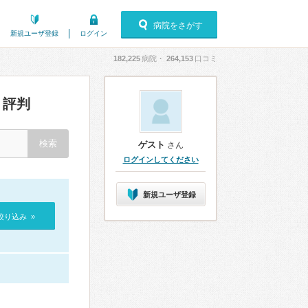
病院をさがす
新規ユーザ登録
ログイン
182,225
病院・
264,153
口コミ
・評判
ゲスト
さん
ログインしてください
新規ユーザ登録
絞り込み »