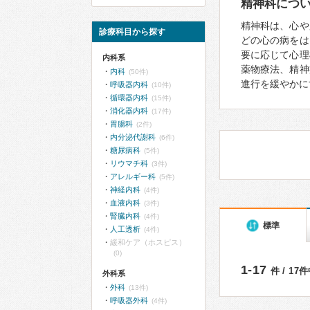
精神科につ
精神科は、心や
診療科目から探す
どの心の病をは
要に応じて心理
内科系
薬物療法、精神
内科
(50件)
進行を緩やかに
呼吸器内科
(10件)
循環器内科
(15件)
消化器内科
(17件)
胃腸科
(2件)
内分泌代謝科
(6件)
糖尿病科
(5件)
リウマチ科
(3件)
アレルギー科
(5件)
神経内科
(4件)
血液内科
(3件)
腎臓内科
(4件)
標準
人工透析
(4件)
緩和ケア（ホスピス）
(0)
1-17
件 / 17
外科系
外科
(13件)
呼吸器外科
(4件)