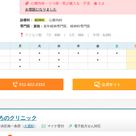
心療内科・うつ病・気が滅入る・不安
5.0
お世話になりました
診療科：
精神科
、心療内科
専門医・資格：
老年精神専門医、精神科専門医
アクセス数 7月：
830
| 6月：
554
| 年間：
6,091
月
火
水
木
金
土
●
●
●
●
●
●
●
●
●
●
●
●
011-622-2332
公式サイト
ろのクリニック
中央区南一条西（
大通駅
）
マイナ受付
電子処方せん対応