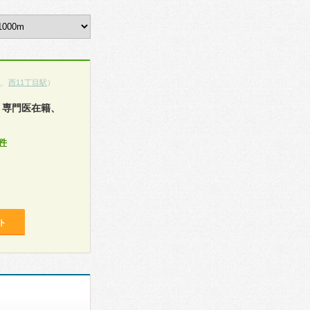
駅
、
西11丁目駅
）
、専門医在籍、
件
ト