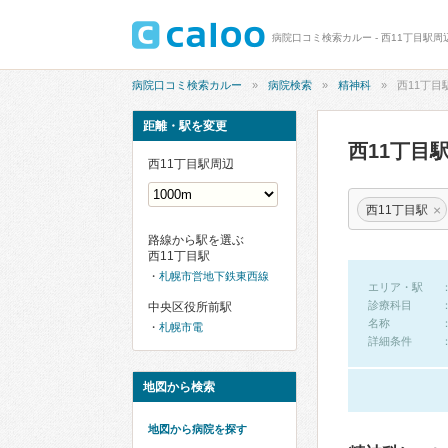
病院口コミ検索カルー - 西11丁目駅
病院口コミ検索カルー
病院検索
精神科
西11丁目
距離・駅を変更
西11丁目
西11丁目駅周辺
×
西11丁目駅
路線から駅を選ぶ
西11丁目駅
札幌市営地下鉄東西線
エリア・駅
診療科目
中央区役所前駅
名称
札幌市電
詳細条件
地図から検索
地図から病院を探す