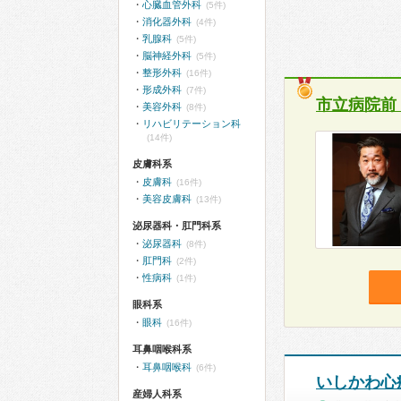
心臓血管外科
(5件)
消化器外科
(4件)
乳腺科
(5件)
脳神経外科
(5件)
整形外科
(16件)
形成外科
(7件)
市立病院前
美容外科
(8件)
リハビリテーション科
(14件)
皮膚科系
皮膚科
(16件)
美容皮膚科
(13件)
泌尿器科・肛門科系
泌尿器科
(8件)
肛門科
(2件)
性病科
(1件)
眼科系
眼科
(16件)
耳鼻咽喉科系
耳鼻咽喉科
(6件)
いしかわ心
産婦人科系