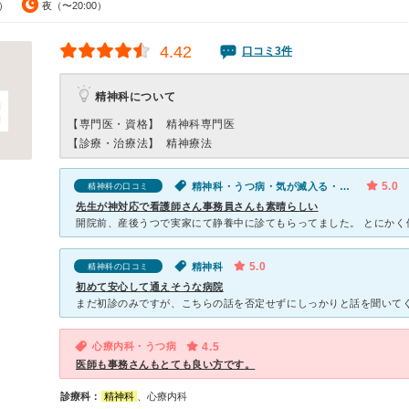
0）
夜（〜20:00）
4.42
口コミ3件
精神科について
【専門医・資格】
精神科専門医
【診療・治療法】
精神療法
5.0
精神科・うつ病・気が滅入る・不安
精神科の口コミ
先生が神対応で看護師さん事務員さんも素晴らしい
5.0
精神科
精神科の口コミ
初めて安心して通えそうな病院
心療内科・うつ病
4.5
医師も事務さんもとても良い方です。
診療科：
精神科
、心療内科