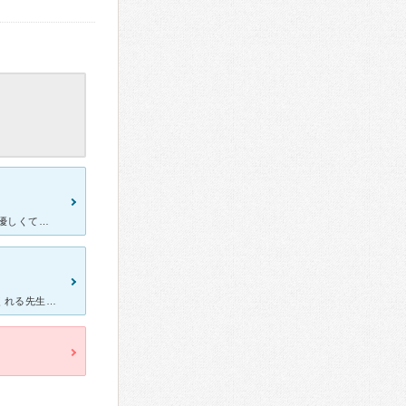
開院前、産後うつで実家にて静養中に診てもらってました。 とにかく優しくて、じっくり話を聞いてくれます。 子供のことも考えてくれて、虐待があってはならないことにも 気を配ってくれました。 遠方へ
まだ初診のみですが、こちらの話を否定せずにしっかりと話を聞いてくれる先生です。 2011年と2016年にそれぞれ違う2件の病院を受診した事がありましたが、煙草を吸いながら足を組んで診察する等の ど