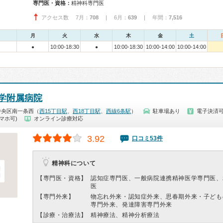
専門医・資格：
精神科専門医
アクセス数 7月：
708
| 6月：
639
| 年間：
7,516
月
火
水
木
金
土
10:00-18:30
10:00-18:30
10:00-14:00
10:00-14:00
●
●
学附属病院
中央区南一条西（
西15丁目駅
、
西18丁目駅
、
西線6条駅
）
駐車場あり
電子決済
マホ可)
オンライン診療対応
3.92
口コミ53件
精神科について
【専門医・資格】
認知症専門医、一般病院連携精神医学専門医、
医
【専門外来】
物忘れ外来・認知症外来、思春期外来・子ども
専門外来、発達障害専門外来
【診療・治療法】
精神療法、精神分析療法