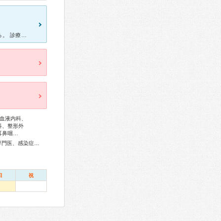
特定機能病院のため、紹介状がないと３５００円ほど余計に請求される。 診療費、入院費は現金の他、クレジットでも支払える。 遠隔地の場合、相談員に頼めば、コンビニなどで支払える請求書を 郵送で支
血液内科、
科、整形外
耳鼻咽…
内科専門医、総合内科専門医、アレルギー専門医、リウマチ専門医、感染症専門医、血液専門医、外科専門医、糖尿病専門医、内分泌代謝科専門医、呼吸器専門医、呼吸器外科専門医、気管支鏡専門医、循環器専門医、心臓血管外科専門医、高血圧専門医、不整脈専門医、消化器病専門医、消化器外科専門医、肝臓専門医、大腸肛門病専門医、消化器内視鏡専門医、泌尿器科専門医、腎臓専門医、透析専門医、脳血管内治療専門医、神経内科専門医、脳神経外科専門医、てんかん専門医、整形外科専門医、手外科専門医、リハビリテーション科専門医、脊椎内視鏡下手術技術認定医、脊椎脊髄外科専門医、形成外科専門医、熱傷専門医、皮膚科専門医、眼科専門医、気管食道科専門医、耳鼻咽喉科専門医、めまい相談医、産婦人科専門医、婦人科腫瘍専門医、生殖医療専門医、乳腺専門医、産科婦人科腹腔鏡技術認定医、女性ヘルスケア専門医、周産期(新生児)専門医、小児科専門医、小児神経専門医、小児血液・がん専門医、老年病専門医、認知症専門医、老年精神専門医、一般病院連携精神医学専門医、精神科専門医、麻酔科専門医、ペインクリニック専門医、細胞診専門医、超音波専門医、病理専門医、口腔外科専門医、核医学専門医、放射線科専門医、臨床遺伝専門医、救急科専門医、がん薬物療法専門医、がん治療認定医
日
祝