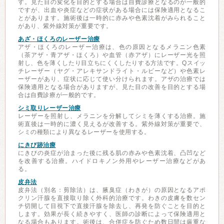
す。見た目の変化を目的とする場合は自費診療となるのが一般的
ですが、出血や炎症などの症状がある場合には保険適用となるこ
とがあります。施術後は一時的に赤みや色素沈着がみられること
があり、紫外線対策が重要です。
あざ・ほくろのレーザー治療
アザ・ほくろのレーザー治療は、色の原因となるメラニン色素
（茶アザ・青アザ・ほくろ）や血管（赤アザ）にレーザー光を照
射し、色を薄くしたり目立ちにくくしたりする方法です。Qスイッ
チレーザー（ヤグ・アレキサンドライト・ルビーなど）や色素レ
ーザーがあり、症状に応じて使い分けられます。アザの治療では
保険適用となる場合がありますが、見た目の改善を目的とする場
合は自費診療が一般的です。
シミ取りレーザー治療
レーザーを照射し、メラニンを分解してシミを薄くする治療。施
術直後は一時的に濃く見えるが改善する。紫外線対策が重要で、
シミの種類により異なるレーザーを使用する。
にきび跡治療
にきびの炎症が治まった後に残る肌の赤みや色素沈着、凸凹など
を改善する治療。ハイドロキノン外用やレーザー治療などがあ
る。
皮弁法
皮弁法（別名：剪除法）は、腋臭症（わきが）の原因となるアポ
クリン汗腺を直接取り除く外科的治療です。わきの皮膚を数セン
チ切開して目視下で直接汗腺を除去し、再発を防ぐことを目的と
します。効果が長く続きやすく、医師の診断によって保険適用と
なる場合もあります。術後は、合併症を防ぐため数日間は厳重な