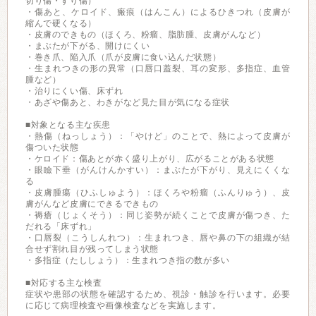
切り傷・すり傷）
・傷あと、ケロイド、瘢痕（はんこん）によるひきつれ（皮膚が
縮んで硬くなる）
・皮膚のできもの（ほくろ、粉瘤、脂肪腫、皮膚がんなど）
・まぶたが下がる、開けにくい
・巻き爪、陥入爪（爪が皮膚に食い込んだ状態）
・生まれつきの形の異常（口唇口蓋裂、耳の変形、多指症、血管
腫など）
・治りにくい傷、床ずれ
・あざや傷あと、わきがなど見た目が気になる症状
■対象となる主な疾患
・熱傷（ねっしょう）：「やけど」のことで、熱によって皮膚が
傷ついた状態
・ケロイド：傷あとが赤く盛り上がり、広がることがある状態
・眼瞼下垂（がんけんかすい）：まぶたが下がり、見えにくくな
る
・皮膚腫瘍（ひふしゅよう）：ほくろや粉瘤（ふんりゅう）、皮
膚がんなど皮膚にできるできもの
・褥瘡（じょくそう）：同じ姿勢が続くことで皮膚が傷つき、た
だれる「床ずれ」
・口唇裂（こうしんれつ）：生まれつき、唇や鼻の下の組織が結
合せず割れ目が残ってしまう状態
・多指症（たししょう）：生まれつき指の数が多い
■対応する主な検査
症状や患部の状態を確認するため、視診・触診を行います。必要
に応じて病理検査や画像検査などを実施します。