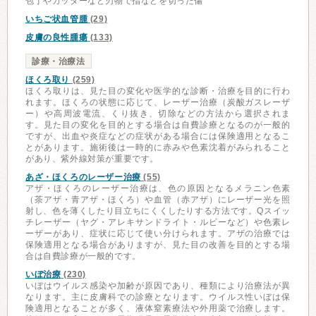
包丁やカッターなど刃物で指などを切った傷
いちご状血管腫
(29)
皮膚の良性腫瘍
(133)
診療・治療法
ほくろ取り
(259)
ほくろ取りは、見た目の変化や医学的な診断・治療を目的に行わ
れます。ほくろの状態に応じて、レーザー治療（炭酸ガスレーザ
ー）や高周波電流、くり抜き、切除などの方法から選択されま
す。見た目の変化を目的とする場合は自費診療となるのが一般的
ですが、出血や炎症などの症状がある場合には保険適用となるこ
とがあります。施術後は一時的に赤みや色素沈着がみられること
があり、紫外線対策が重要です。
あざ・ほくろのレーザー治療
(55)
アザ・ほくろのレーザー治療は、色の原因となるメラニン色素
（茶アザ・青アザ・ほくろ）や血管（赤アザ）にレーザー光を照
射し、色を薄くしたり目立ちにくくしたりする方法です。Qスイッ
チレーザー（ヤグ・アレキサンドライト・ルビーなど）や色素レ
ーザーがあり、症状に応じて使い分けられます。アザの治療では
保険適用となる場合がありますが、見た目の改善を目的とする場
合は自費診療が一般的です。
いぼ治療
(230)
いぼはウイルス感染や加齢が原因であり、種類により治療法が異
なります。主に皮膚科での診療となります。ウイルス性いぼは保
険適用となることが多く、液体窒素療法や外用薬で治療します。