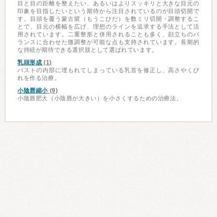
目と目の距離を整えたい、あるいはよりスッキリと大きな目元の
印象を目指したいという期待から注目されているのが目頭切開で
す。目頭を覆う蒙古襞（もうこひだ）を数ミリ切開・調整するこ
とで、目元の横幅を広げ、理想のラインを追求する手法として活
用されています。二重整形と併用されることも多く、顔立ちのバ
ランスに合わせた微調整が可能な点も支持されています。長期的
な持続が期待できる選択肢として選ばれています。
乳頭形成
(1)
バストの内部に埋もれてしまっている乳首を修正し、高さやくび
れを作る治療。
小陰唇縮小
(9)
小陰唇肥大（小陰唇が大きい）を小さくするための治療法。