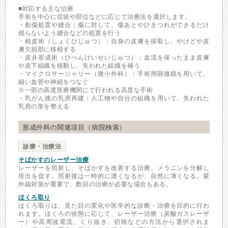
■対応する主な治療
手術を中心に症状や部位などに応じて治療法を選択します。
・創傷処置や縫合：傷に対して、傷あとやひきつれができるだけ
残らないよう縫合などの処置を行う
・植皮術（しょくひじゅつ）：自身の皮膚を採取し、やけどや皮
膚欠損部に移植する
・皮弁形成術（ひべんけいせいじゅつ）：血流を保ったまま皮膚
や皮下組織を移動し、失われた組織を補う
・マイクロサージャリー（微小外科）：手術用顕微鏡を用いて、
細い血管や神経をつなぐ
※一部の高度医療機関にて行われる高度な手術
・乳がん後の乳房再建：人工物や自分の組織を用いて、失われた
乳房の形を整える
形成外科の関連項目（病院検索）
診療・治療法
そばかすのレーザー治療
レーザーを照射し、そばかすを改善する治療。メラニンを分解し
排出を促す。照射後は一時的に濃くなるが、自然に薄くなる。紫
外線対策が重要で、数回の治療が必要な場合もある。
ほくろ取り
ほくろ取りは、見た目の変化や医学的な診断・治療を目的に行わ
れます。ほくろの状態に応じて、レーザー治療（炭酸ガスレーザ
ー）や高周波電流、くり抜き、切除などの方法から選択されま