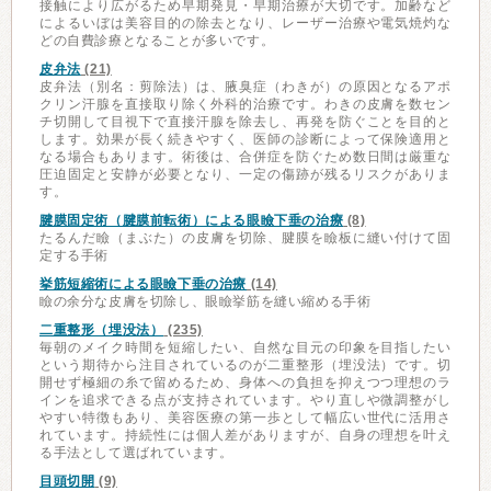
接触により広がるため早期発見・早期治療が大切です。加齢など
によるいぼは美容目的の除去となり、レーザー治療や電気焼灼な
どの自費診療となることが多いです。
皮弁法
(21)
皮弁法（別名：剪除法）は、腋臭症（わきが）の原因となるアポ
クリン汗腺を直接取り除く外科的治療です。わきの皮膚を数セン
チ切開して目視下で直接汗腺を除去し、再発を防ぐことを目的と
します。効果が長く続きやすく、医師の診断によって保険適用と
なる場合もあります。術後は、合併症を防ぐため数日間は厳重な
圧迫固定と安静が必要となり、一定の傷跡が残るリスクがありま
す。
腱膜固定術（腱膜前転術）による眼瞼下垂の治療
(8)
たるんだ瞼（まぶた）の皮膚を切除、腱膜を瞼板に縫い付けて固
定する手術
挙筋短縮術による眼瞼下垂の治療
(14)
瞼の余分な皮膚を切除し、眼瞼挙筋を縫い縮める手術
二重整形（埋没法）
(235)
毎朝のメイク時間を短縮したい、自然な目元の印象を目指したい
という期待から注目されているのが二重整形（埋没法）です。切
開せず極細の糸で留めるため、身体への負担を抑えつつ理想のラ
インを追求できる点が支持されています。やり直しや微調整がし
やすい特徴もあり、美容医療の第一歩として幅広い世代に活用さ
れています。持続性には個人差がありますが、自身の理想を叶え
る手法として選ばれています。
目頭切開
(9)