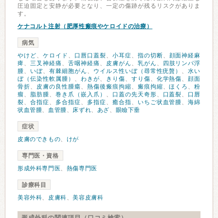
圧迫固定と安静が必要となり、一定の傷跡が残るリスクがありま
す。
ケナコルト注射（肥厚性瘢痕やケロイドの治療）
病気
やけど
、
ケロイド
、
口唇口蓋裂
、
小耳症
、
指の切断
、
顔面神経麻
痺
、
三叉神経痛
、
舌咽神経痛
、
皮膚がん
、
乳がん
、
四肢リンパ浮
腫
、
いぼ
、
有棘細胞がん
、
ウイルス性いぼ（尋常性疣贅）
、
水い
ぼ（伝染性軟属腫）
、
わきが
、
きり傷
、
すり傷
、
化学熱傷
、
顔面
骨折
、
皮膚の良性腫瘍
、
熱傷後瘢痕拘縮
、
瘢痕拘縮
、
ほくろ
、
粉
瘤
、
脂肪腫
、
巻き爪（嵌入爪）
、
口蓋の先天奇形
、
口蓋裂
、
口唇
裂
、
合指症
、
多合指症
、
多指症
、
癒合指
、
いちご状血管腫
、
海綿
状血管腫
、
血管腫
、
床ずれ
、
あざ
、
眼瞼下垂
症状
皮膚のできもの
、
けが
専門医・資格
形成外科専門医
、
熱傷専門医
診療科目
美容外科
、
皮膚科
、
美容皮膚科
形成外科の関連項目（口コミ検索）