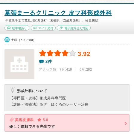
幕張まーるクリニック 皮フ科形成外科
千葉県千葉市花見川区幕張町（幕張駅（京成幕張駅）、検見川駅）
駐車場あり
マイナ受付
電子処方せん対応
土曜（〜17:00）
3.92
2件
アクセス数 7月:
418
| 6月:
282
形成外科について
【専門医・資格】
形成外科専門医
【診療・治療法】
あざ・ほくろのレーザー治療
美容皮膚科
5.0
優しく信頼できる先生です