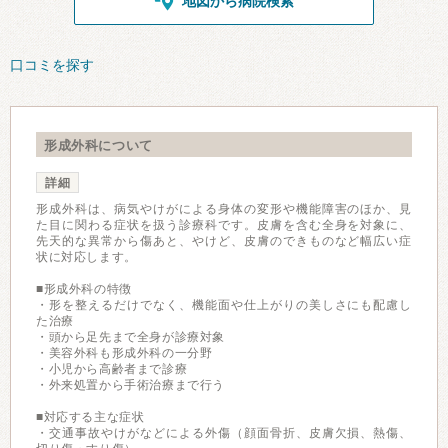
地図から病院検索
口コミを探す
形成外科について
詳細
形成外科は、病気やけがによる身体の変形や機能障害のほか、見
た目に関わる症状を扱う診療科です。皮膚を含む全身を対象に、
先天的な異常から傷あと、やけど、皮膚のできものなど幅広い症
状に対応します。
■形成外科の特徴
・形を整えるだけでなく、機能面や仕上がりの美しさにも配慮し
た治療
・頭から足先まで全身が診療対象
・美容外科も形成外科の一分野
・小児から高齢者まで診療
・外来処置から手術治療まで行う
■対応する主な症状
・交通事故やけがなどによる外傷（顔面骨折、皮膚欠損、熱傷、