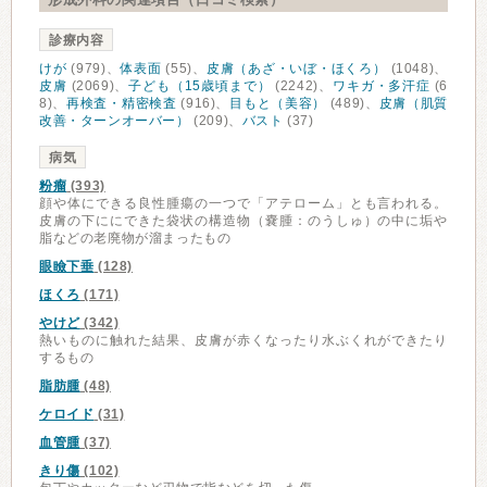
診療内容
けが
(979)、
体表面
(55)、
皮膚（あざ・いぼ・ほくろ）
(1048)、
皮膚
(2069)、
子ども（15歳頃まで）
(2242)、
ワキガ・多汗症
(6
8)、
再検査・精密検査
(916)、
目もと（美容）
(489)、
皮膚（肌質
改善・ターンオーバー）
(209)、
バスト
(37)
病気
粉瘤
(393)
顔や体にできる良性腫瘍の一つで「アテローム」とも言われる。
皮膚の下ににできた袋状の構造物（嚢腫：のうしゅ）の中に垢や
脂などの老廃物が溜まったもの
眼瞼下垂
(128)
ほくろ
(171)
やけど
(342)
熱いものに触れた結果、皮膚が赤くなったり水ぶくれができたり
するもの
脂肪腫
(48)
ケロイド
(31)
血管腫
(37)
きり傷
(102)