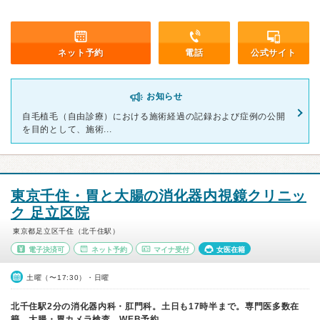
ネット予約
電話
公式サイト
お知らせ
自毛植毛（自由診療）における施術経過の記録および症例の公開
を目的として、施術...
東京千住・胃と大腸の消化器内視鏡クリニッ
ク 足立区院
東京都足立区千住（北千住駅）
電子決済可
ネット予約
マイナ受付
女医在籍
土曜（〜17:30）・日曜
北千住駅2分の消化器内科・肛門科。土日も17時半まで。専門医多数在
籍。大腸・胃カメラ検査。WEB予約