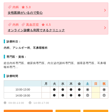
内科
5.0
女性医師がいるので安心
内科
高血圧症
4.5
オンライン診療も利用できるクリニック
診療科目：
内科、アレルギー科、耳鼻咽喉科
専門医・資格：
総合内科専門医、糖尿病専門医、内分泌代謝科専門医、循環器専門医、耳鼻咽
喉科専門…
診療時間
月
火
水
木
金
土
日
祝
10:00-13:00
14:00-19:00
09:00-13:00
14:00-17:00