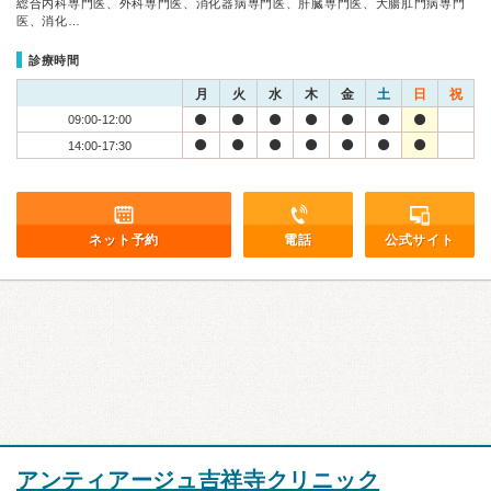
総合内科専門医、外科専門医、消化器病専門医、肝臓専門医、大腸肛門病専門
医、消化…
診療時間
月
火
水
木
金
土
日
祝
09:00-12:00
14:00-17:30
ネット予約
電話
公式サイト
アンティアージュ吉祥寺クリニック