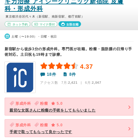
キガ治療 アイシークリニック新宿院 皮膚
科・形成外科
東京都渋谷区代々木（新宿駅、南新宿駅、都庁前駅）
ネット予約
マイナ受付
女医在籍
土曜（〜19:00）・日曜・祝日
新宿駅から徒歩3分の形成外科。専門医が在籍。粉瘤・脂肪腫の日帰り手
術対応。土日祝も19時まで診療。
4.37
18件
8件
アクセス数 7月:
2,421
| 6月:
2,047
形成外科
粉瘤
5.0
親切な女医さんに粉瘤の手術をしてもらいました
形成外科
粉瘤
5.0
手術で取ってもらって良かったです