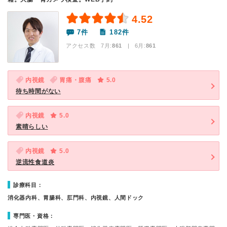
4.52
7件
182件
アクセス数 7月:
861
| 6月:
861
内視鏡
胃痛・腹痛
5.0
待ち時間がない
内視鏡
5.0
素晴らしい
内視鏡
5.0
逆流性食道炎
診療科目：
消化器内科、胃腸科、肛門科、内視鏡、人間ドック
専門医・資格：