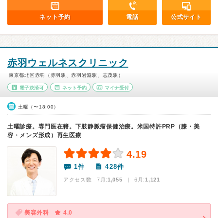
ネット予約
電話
公式サイト
赤羽ウェルネスクリニック
東京都北区赤羽（赤羽駅、赤羽岩淵駅、志茂駅）
電子決済可
ネット予約
マイナ受付
土曜（〜18:00）
土曜診療。専門医在籍。下肢静脈瘤保健治療。米国特許PRP（膝・美
容・メンズ形成）再生医療
4.19
1件
428件
アクセス数 7月:
1,055
| 6月:
1,121
美容外科
4.0