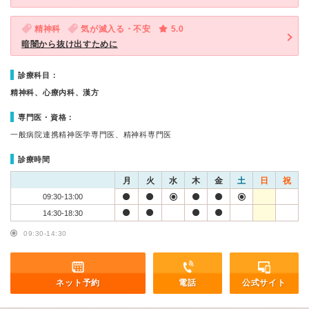
精神科
気が滅入る・不安
5.0
暗闇から抜け出すために
診療科目：
精神科、心療内科、漢方
専門医・資格：
一般病院連携精神医学専門医、精神科専門医
診療時間
月
火
水
木
金
土
日
祝
09:30-13:00
14:30-18:30
09:30-14:30
ネット予約
電話
公式サイト