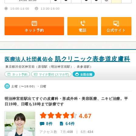
10:00-14:00
13:30-16:00
ネット予約
電話
公式サイト
肌クリニック表参道皮膚科
医療法人社団眞佑会
東京都渋谷区神宮前（原宿駅（明治神宮前駅）、表参道駅）
ネット予約
マイナ受付
(スマホ可)
女医在籍
土曜（〜18:00）・日曜
明治神宮前駅出てすぐの皮膚科・形成外科・美容医療、ニキビ治療。平
日19時、日曜も18時まで診療です
4.67
8件
64件
アクセス数 7月:
408
| 6月:
434