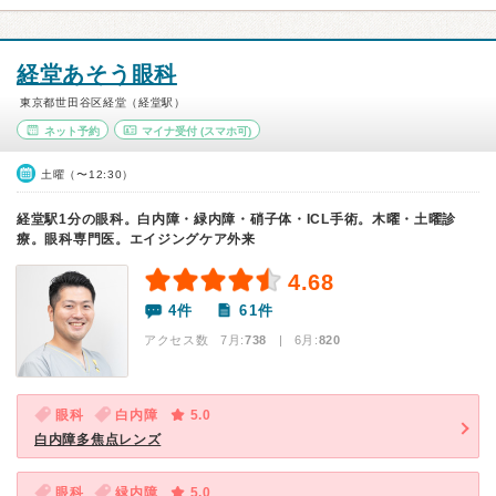
経堂あそう眼科
東京都世田谷区経堂（経堂駅）
ネット予約
マイナ受付
(スマホ可)
土曜（〜12:30）
経堂駅1分の眼科。白内障・緑内障・硝子体・ICL手術。木曜・土曜診
療。眼科専門医。エイジングケア外来
4.68
4件
61件
アクセス数 7月:
738
| 6月:
820
眼科
白内障
5.0
白内障多焦点レンズ
眼科
緑内障
5.0