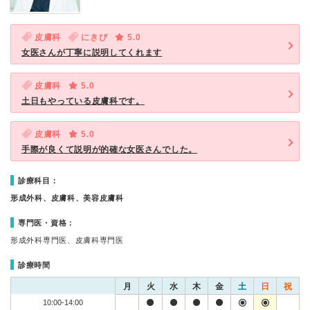
皮膚科
にきび
5.0
女医さんが丁寧に説明してくれます
皮膚科
5.0
土日もやっている皮膚科です。
皮膚科
5.0
手際が良くて説明が的確な女医さんでした。
診療科目：
形成外科、皮膚科、美容皮膚科
専門医・資格：
形成外科専門医、皮膚科専門医
診療時間
月
火
水
木
金
土
日
祝
10:00-14:00