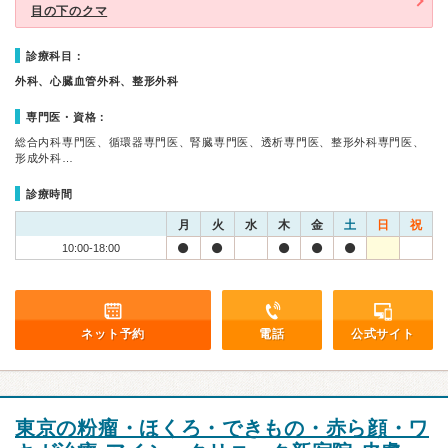
目の下のクマ
診療科目：
外科、心臓血管外科、整形外科
専門医・資格：
総合内科専門医、循環器専門医、腎臓専門医、透析専門医、整形外科専門医、
形成外科…
診療時間
月
火
水
木
金
土
日
祝
10:00-18:00
ネット予約
電話
公式サイト
東京の粉瘤・ほくろ・できもの・赤ら顔・ワ