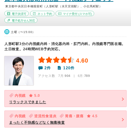
東京都中央区日本橋堀留町（人形町駅（水天宮前駅）、小伝馬町駅）
電子決済可
ネット予約
マイナ受付
(スマホ可)
電子処方せん対応
土曜（〜15:00）
人形町駅3分の内視鏡内科・消化器内科・肛門内科。内視鏡専門医在籍。
土日検査。24時間WEB予約対応。
4.60
2件
120件
アクセス数 7月:
904
| 6月:
789
内視鏡
5.0
リラックスできました
内視鏡
逆流性食道炎
胃痛・腹痛
4.5
まったく不快感などなく無痛検査