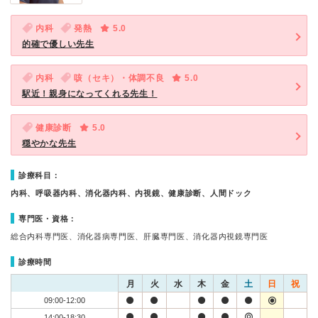
内科
発熱
5.0
的確で優しい先生
内科
咳（セキ）・体調不良
5.0
駅近！親身になってくれる先生！
健康診断
5.0
穏やかな先生
診療科目：
内科、呼吸器内科、消化器内科、内視鏡、健康診断、人間ドック
専門医・資格：
総合内科専門医、消化器病専門医、肝臓専門医、消化器内視鏡専門医
診療時間
月
火
水
木
金
土
日
祝
09:00-12:00
14:00-18:30