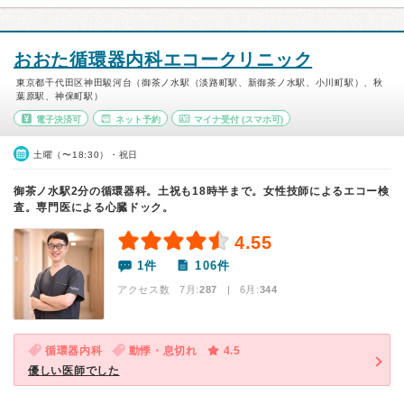
おおた循環器内科エコークリニック
東京都千代田区神田駿河台（御茶ノ水駅（淡路町駅、新御茶ノ水駅、小川町駅）、秋
葉原駅、神保町駅）
電子決済可
ネット予約
マイナ受付
(スマホ可)
土曜（〜18:30）・祝日
御茶ノ水駅2分の循環器科。土祝も18時半まで。女性技師によるエコー検
査。専門医による心臓ドック。
4.55
1件
106件
アクセス数 7月:
287
| 6月:
344
循環器内科
動悸・息切れ
4.5
優しい医師でした