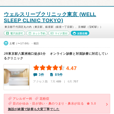
ウェルスリープクリニック東京 (WELL
SLEEP CLINIC TOKYO)
東京都千代田区丸の内（東京駅、銀座駅（銀座一丁目駅）、京橋駅（宝町駅））
電子決済可
ネット予約
マイナ受付
女医在籍
土曜（〜17:00）・祝日
JR東京駅八重洲南口徒歩3分 オンライン診療と対面診療に対応してい
るクリニック
4.47
3件
89件
アクセス数 7月:
489
| 6月:
707
アレルギー科
花粉症
目のかゆみ・目が赤い・鼻のつまり・鼻水が出る
5.0
施設が綺麗で診察も大変丁寧でした