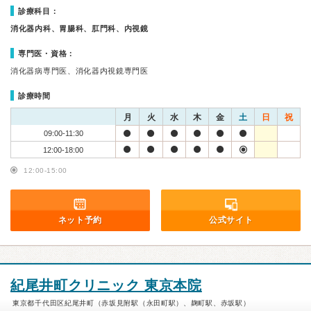
診療科目：
消化器内科、胃腸科、肛門科、内視鏡
専門医・資格：
消化器病専門医、消化器内視鏡専門医
診療時間
月
火
水
木
金
土
日
祝
09:00-11:30
12:00-18:00
12:00-15:00
ネット予約
公式サイト
紀尾井町クリニック 東京本院
東京都千代田区紀尾井町（赤坂見附駅（永田町駅）、麹町駅、赤坂駅）