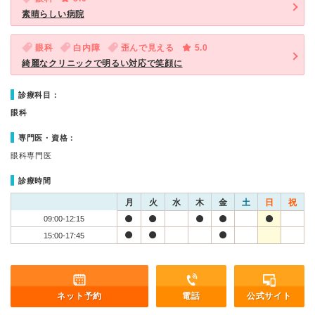
素晴らしい病院
眼科
白内障
歪んで見える
5.0
綺麗なクリニックで明るい対応で笑顔に
診療科目：
眼科
専門医・資格：
眼科専門医
診療時間
月
火
水
木
金
土
日
祝
09:00-12:15
15:00-17:45
ネット予約
電話
公式サイト