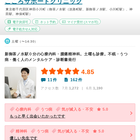
こころサポートクリニック
東京都千代田区神田小川町（御茶ノ水駅（淡路町駅、新御茶ノ水駅、小川町駅）、神
田駅、神保町駅）
電子決済可
ネット予約
マイナ受付
(スマホ可)
電子処方せん対応
土曜（〜14:30）
新御茶ノ水駅０分の心療内科・腫瘍精神科。土曜も診療。不眠・うつ
病・働く人のメンタルケア・診断書発行
4.85
11件
162件
アクセス数 7月:
1,272
| 6月:
1,190
心療内科
うつ病
気が滅入る・不安
5.0
もっと早く出会いたかったです
精神科
うつ病
気が滅入る・不安
5.0
優しい先生です