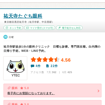
祐天寺たぐち眼科
東京都目黒区祐天寺（祐天寺駅、中目黒駅）
ネット予約
マイナ受付
(スマホ可)
電子処方せん対応
日曜
祐天寺駅徒歩1分の眼科クリニック 日曜も診療。専門医在籍。白内障の
日帰り手術。WEB・LINE予約。
4.56
4件
22件
アクセス数 7月:
362
| 6月:
425
眼科
5.0
母子共にお世話になっております。
眼科
5.0