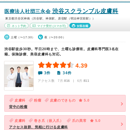
渋谷スクランブル皮膚科
医療法人社団三永会
東京都渋谷区神南（渋谷駅、神泉駅、原宿駅（明治神宮前駅））
ネット予約
マイナ受付
(スマホ可)
女医在籍
土曜（〜17:30）
夜（〜20:00）
渋谷駅徒歩30秒。平日20時まで、土曜も診療有。皮膚科専門医3名在
籍。保険診療、美容皮膚科も対応。
4.39
3件
34件
アクセス数 7月:
816
| 6月:
811
皮膚科
粉瘤
皮膚のできもの
5.0
背中の粉瘤
皮膚科
巻き爪（嵌入爪）
爪の異常
5.0
アクセス抜群、気軽に行ける皮膚科