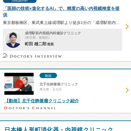
消化器内科
「医師の技術×進化するAI」で、精度の高い内視鏡検査を提
供
東京都板橋区、東武東上線成増駅より徒歩1分の「成増駅前内視鏡内科健診クリニック」は2025年10月開院。町田雄二郎院長に、苦痛の少ない胃・大腸内視鏡検査や、2026年3月に導入したAI内視鏡画像診断支援システム、医師の技術の重要性などを伺った。
成増駅前内視鏡内科健診クリニック
(東京都・板橋区)
町田 雄二郎
院長
動画
北千住静脈瘤クリニック
東京都・足立区
【動画】北千住静脈瘤クリニック紹介
日本橋人形町消化器・内視鏡クリニック