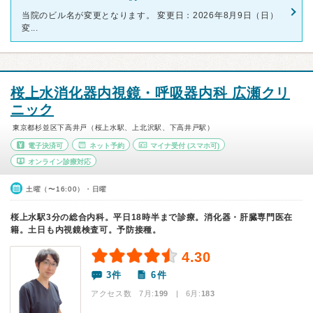
当院のビル名が変更となります。 変更日：2026年8月9日（日）
変...
桜上水消化器内視鏡・呼吸器内科 広瀬クリ
ニック
東京都杉並区下高井戸（桜上水駅、上北沢駅、下高井戸駅）
電子決済可
ネット予約
マイナ受付
(スマホ可)
オンライン診療対応
土曜（〜16:00）・日曜
桜上水駅3分の総合内科。平日18時半まで診療。消化器・肝臓専門医在
籍。土日も内視鏡検査可。予防接種。
4.30
3件
6件
アクセス数 7月:
199
| 6月:
183