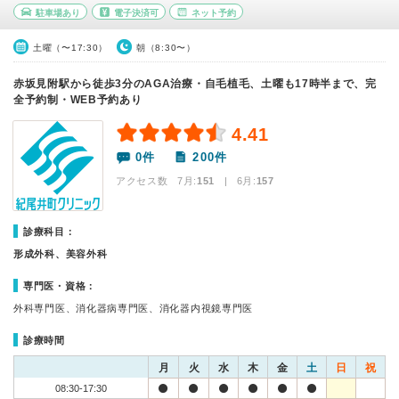
駐車場あり
電子決済可
ネット予約
土曜（〜17:30）
朝（8:30〜）
赤坂見附駅から徒歩3分のAGA治療・自毛植毛、土曜も17時半まで、完
全予約制・WEB予約あり
4.41
0件
200件
アクセス数 7月:
151
| 6月:
157
診療科目：
形成外科、美容外科
専門医・資格：
外科専門医、消化器病専門医、消化器内視鏡専門医
診療時間
月
火
水
木
金
土
日
祝
08:30-17:30