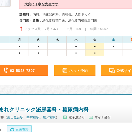
大変に丁寧な先生です
診療科：
内科、消化器内科、内視鏡、人間ドック
専門医・資格：
消化器病専門医、消化器内視鏡専門医
アクセス数 7月：
377
| 6月：
309
| 年間：
4,057
月
火
水
木
金
土
●
●
●
●
●
●
●
●
●
03-5848-7207
ネット予約
公式サイ
まれクリニック泌尿器科・糖尿病内科
貫井（
富士見台駅
、
中村橋駅
、
鷺ノ宮駅
）
電子決済可
マイナ受付
女医在籍
0）