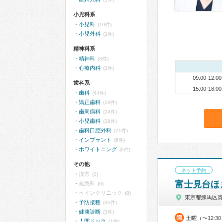
小児科系
小児科
(10件)
小児外科
(1件)
精神科系
精神科
(3件)
心療内科
(2件)
09:00-12:00
歯科系
15:00-18:00
歯科
(44件)
矯正歯科
(19件)
歯周病科
(24件)
小児歯科
(28件)
歯科口腔外科
(21件)
インプラント
(6件)
ホワイトニング
(6件)
その他
ネット予約
漢方
(0)
富士見台ほ
救急科
(0)
ペインクリニック
(0)
東京都練馬区
予防接種
(35件)
健康診断
(3件)
土曜（〜12:3
人間ドック
(1件)