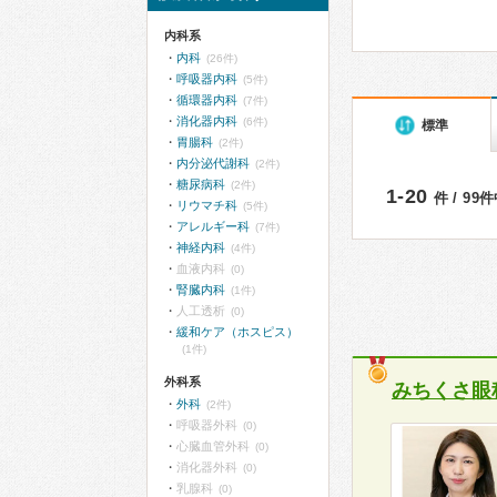
内科系
内科
(26件)
呼吸器内科
(5件)
循環器内科
(7件)
消化器内科
(6件)
標準
胃腸科
(2件)
内分泌代謝科
(2件)
糖尿病科
(2件)
1-20
件 / 99
リウマチ科
(5件)
アレルギー科
(7件)
神経内科
(4件)
血液内科
(0)
腎臓内科
(1件)
人工透析
(0)
緩和ケア（ホスピス）
(1件)
外科系
みちくさ眼
外科
(2件)
呼吸器外科
(0)
心臓血管外科
(0)
消化器外科
(0)
乳腺科
(0)