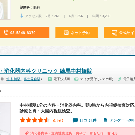
診療科：
眼科
アクセス数 7月：
261
| 6月：
356
| 年間：
3,230
03-5848-8370
ネット予約
公式サイ
・消化器内科クリニック 練馬中村橋院
貫井（
中村橋駅
、
富士見台駅
）
電子決済可
マイナ受付 (スマホ可)
電子処
0）
中村橋駅1分の内科・消化器内科。朝8時から内視鏡検査対応
診療と胃・大腸内視鏡検査。
4.50
口コミ1件
アンケート200
消化器内科・逆流性食道炎・胸やけ・胃もたれ
4.5