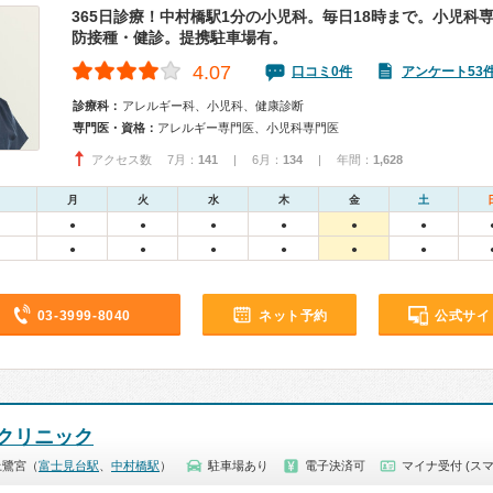
365日診療！中村橋駅1分の小児科。毎日18時まで。小児科
防接種・健診。提携駐車場有。
4.07
口コミ0件
アンケート53
診療科：
アレルギー科、小児科、健康診断
専門医・資格：
アレルギー専門医、小児科専門医
アクセス数 7月：
141
| 6月：
134
| 年間：
1,628
月
火
水
木
金
土
●
●
●
●
●
●
●
●
●
●
●
●
03-3999-8040
ネット予約
公式サイ
クリニック
上鷺宮（
富士見台駅
、
中村橋駅
）
駐車場あり
電子決済可
マイナ受付 (スマ