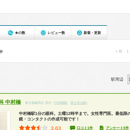
★の数
レビュー数
新着・更新
« 前
1
件中
駅周辺
科 中村橋
東京都練馬区 貫井（
中村橋駅
、
富士見台駅
）
中村橋駅1分の眼科。土曜12時半まで。女性専門医。最低限
鏡・コンタクトの作成可能です！
3.63
口コミ1件
アンケート5件