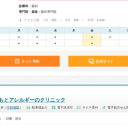
診療科：
眼科
専門医・資格：
眼科専門医
アクセス数 7月：
261
| 6月：
356
| 年間：
3,230
月
火
水
木
金
土
●
●
●
●
●
●
●
●
●
ネット予約
公式サイト
もとアレルギーのクリニック
貫井（
中村橋駅
）
駐車場あり
電子決済可
マイナ受付
電子処方せん
00）・日曜・祝日