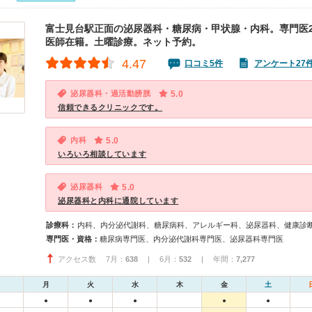
富士見台駅正面の泌尿器科・糖尿病・甲状腺・内科。専門医
医師在籍。土曜診療。ネット予約。
4.47
口コミ5件
アンケート27
泌尿器科・過活動膀胱
5.0
信頼できるクリニックです。
内科
5.0
いろいろ相談しています
泌尿器科
5.0
泌尿器科と内科に通院しています
診療科：
内科、内分泌代謝科、糖尿病科、アレルギー科、泌尿器科、健康診
専門医・資格：
糖尿病専門医、内分泌代謝科専門医、泌尿器科専門医
アクセス数 7月：
638
| 6月：
532
| 年間：
7,277
月
火
水
木
金
土
●
●
●
●
●