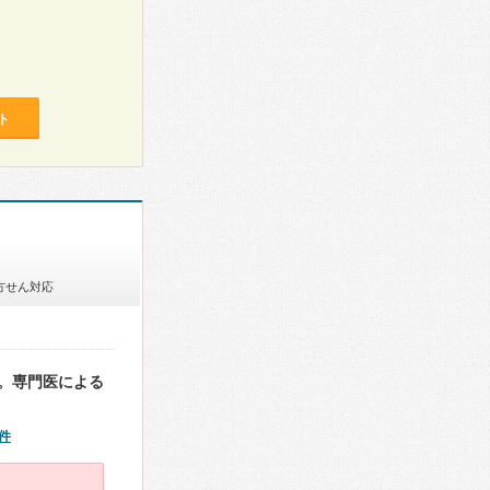
ト
方せん対応
。専門医による
件