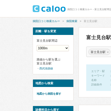
病院口コミ検索カルー - 富士見台駅周
病院口コミ検索カルー
病院検索
富士見台駅
距離・駅を変更
富士見台
富士見台駅周辺
×
富士見台駅
路線から駅を選ぶ
富士見台駅
西武池袋線
エリア・駅
キーワード
名称
地図から検索
詳細条件
地図から病院を探す
診療科目から探す