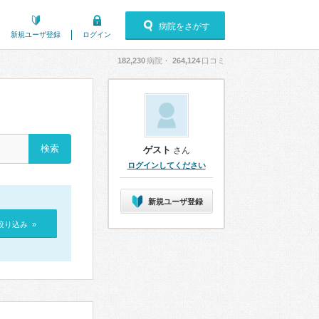
病院をさがす
新規ユーザ登録
ログイン
182,230
病院・
264,124
口コミ
ゲスト
さん
ログインしてください
新規ユーザ登録
絞り込み »