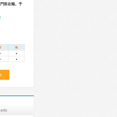
専門医在籍。予
件
日
祝
●
●
●
●
ト
ホ可)