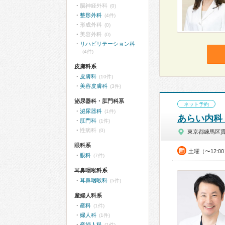
脳神経外科
(0)
整形外科
(4件)
形成外科
(0)
美容外科
(0)
リハビリテーション科
(4件)
皮膚科系
皮膚科
(10件)
美容皮膚科
(3件)
泌尿器科・肛門科系
ネット予約
泌尿器科
(1件)
あらい内科
肛門科
(1件)
性病科
(0)
東京都練馬区
眼科系
土曜（〜12:0
眼科
(7件)
耳鼻咽喉科系
耳鼻咽喉科
(5件)
産婦人科系
産科
(1件)
婦人科
(1件)
産婦人科
(1件)