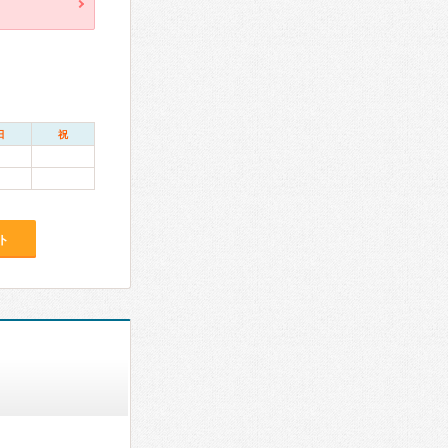
日
祝
ト