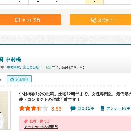
●
●
●
●
ネット予約
公式サイト
科 中村橋
貫井（
中村橋駅
、
富士見台駅
）
マイナ受付 (スマホ可)
女医在籍
0）
中村橋駅1分の眼科。土曜12時半まで。女性専門医。最低限
鏡・コンタクトの作成可能です！
3.63
口コミ1件
アンケート5件
眼科
5.0
アットホームな雰囲気