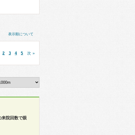
表示順について
2
3
4
5
次 »
の来院回数で眼