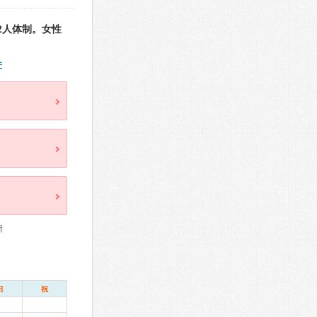
2人体制。女性
件
断
日
祝