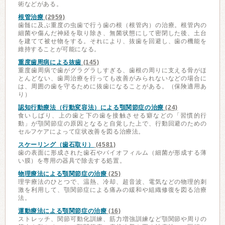
術などがある。
根管治療
(2959)
歯髄に及ぶ重度の虫歯で行う歯の根（根管内）の治療。根管内の
細菌や傷んだ神経を取り除き、無菌状態にして密閉した後、土台
を建てて被せ物をする。それにより、抜歯を回避し、歯の機能を
維持することが可能になる。
重度歯周病による抜歯
(145)
重度歯周病で歯がグラグラしすぎる、歯根の周りに支える骨がほ
とんどない、歯周治療を行っても改善がみられないなどの場合に
は、周囲の歯を守るために抜歯になることがある。（保険適用あ
り）
認知行動療法（行動変容法）による顎関節症の治療
(24)
食いしばり、上の歯と下の歯を接触させる癖などの「習慣的行
動」が顎関節症の原因となると自覚した上で、行動回避のための
セルフケアによって症状改善を図る治療法。
スケーリング（歯石取り）
(4581)
歯の表面に形成された歯石やバイオフィルム（細菌が形成する薄
い膜）を専用の器具で除去する処置。
物理療法による顎関節症の治療
(25)
理学療法のひとつで、温熱、冷却、超音波、電気などの物理的刺
激を利用して、顎関節症による痛みの緩和や組織修復を図る治療
法。
運動療法による顎関節症の治療
(16)
ストレッチ、関節可動化訓練、筋力増強訓練など顎関節や周りの