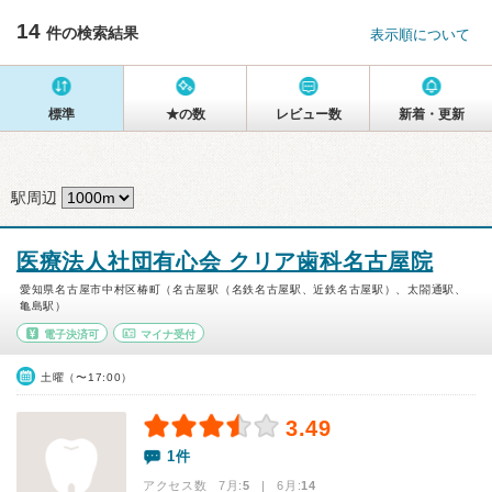
14
件の検索結果
表示順について
標準
★の数
レビュー数
新着・更新
駅周辺
医療法人社団有心会 クリア歯科名古屋院
愛知県名古屋市中村区椿町（名古屋駅（名鉄名古屋駅、近鉄名古屋駅）、太閤通駅、
亀島駅）
電子決済可
マイナ受付
土曜（〜17:00）
3.49
1件
アクセス数 7月:
5
| 6月:
14