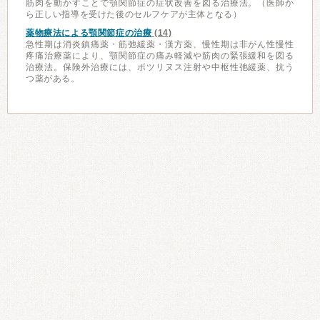
筋肉を動かすことで顎関節症の症状改善を図る治療法。（医師か
ら正しい指導を受けた後のセルフケアが主体となる）
薬物療法による顎関節症の治療
(14)
急性期は消炎鎮痛薬・筋弛緩薬・漢方薬、慢性期は非がん性慢性
疼痛治療薬により、顎関節症の痛み軽減や筋肉の緊張緩和を図る
治療法。保険外治療には、ボツリヌス注射や中枢性弛緩薬、抗う
つ薬がある。