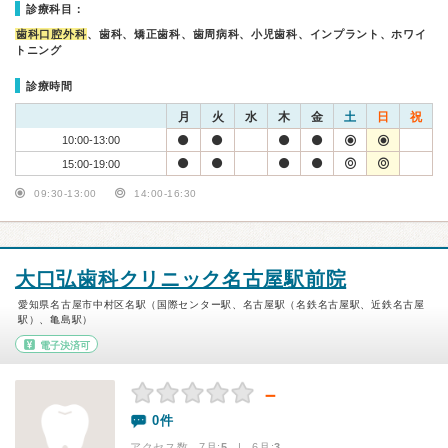
診療科目：
歯科口腔外科
、歯科、矯正歯科、歯周病科、小児歯科、インプラント、ホワイ
トニング
診療時間
月
火
水
木
金
土
日
祝
10:00-13:00
15:00-19:00
09:30-13:00
14:00-16:30
大口弘歯科クリニック名古屋駅前院
愛知県名古屋市中村区名駅（国際センター駅、名古屋駅（名鉄名古屋駅、近鉄名古屋
駅）、亀島駅）
電子決済可
－
0件
アクセス数 7月:
5
| 6月:
3