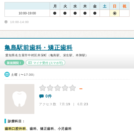
月
火
水
木
金
土
日
祝
10:00-19:00
10:00-14:00
亀島駅前歯科・矯正歯科
愛知県名古屋市中村区井深町（亀島駅、栄生駅、本陣駅）
新規開院！
マイナ受付
(スマホ可)
土曜（〜17:30）
－
0件
アクセス数 7月:
19
| 6月:
23
診療科目：
歯科口腔外科
、歯科、矯正歯科、小児歯科