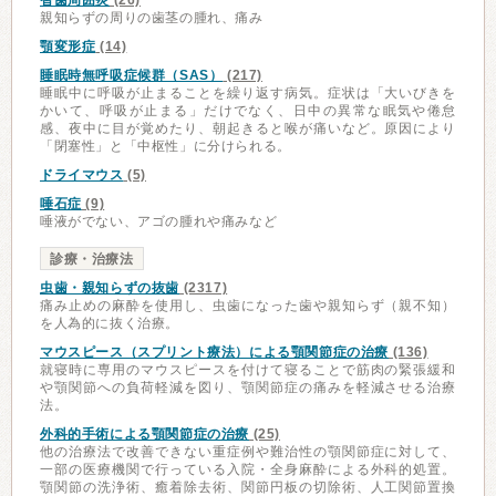
智歯周囲炎
(26)
親知らずの周りの歯茎の腫れ、痛み
顎変形症
(14)
睡眠時無呼吸症候群（SAS）
(217)
睡眠中に呼吸が止まることを繰り返す病気。症状は「大いびきを
かいて、呼吸が止まる」だけでなく、日中の異常な眠気や倦怠
感、夜中に目が覚めたり、朝起きると喉が痛いなど。原因により
「閉塞性」と「中枢性」に分けられる。
ドライマウス
(5)
唾石症
(9)
唾液がでない、アゴの腫れや痛みなど
診療・治療法
虫歯・親知らずの抜歯
(2317)
痛み止めの麻酔を使用し、虫歯になった歯や親知らず（親不知）
を人為的に抜く治療。
マウスピース（スプリント療法）による顎関節症の治療
(136)
就寝時に専用のマウスピースを付けて寝ることで筋肉の緊張緩和
や顎関節への負荷軽減を図り、顎関節症の痛みを軽減させる治療
法。
外科的手術による顎関節症の治療
(25)
他の治療法で改善できない重症例や難治性の顎関節症に対して、
一部の医療機関で行っている入院・全身麻酔による外科的処置。
顎関節の洗浄術、癒着除去術、関節円板の切除術、人工関節置換