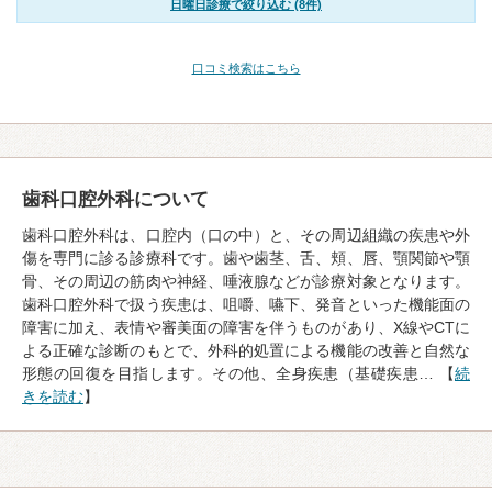
日曜日診療で絞り込む (8件)
口コミ検索はこちら
歯科口腔外科について
歯科口腔外科は、口腔内（口の中）と、その周辺組織の疾患や外
傷を専門に診る診療科です。歯や歯茎、舌、頬、唇、顎関節や顎
骨、その周辺の筋肉や神経、唾液腺などが診療対象となります。
歯科口腔外科で扱う疾患は、咀嚼、嚥下、発音といった機能面の
障害に加え、表情や審美面の障害を伴うものがあり、X線やCTに
よる正確な診断のもとで、外科的処置による機能の改善と自然な
形態の回復を目指します。その他、全身疾患（基礎疾患… 【
続
きを読む
】