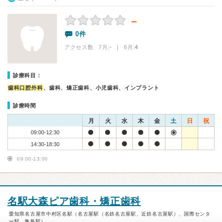
－
0件
アクセス数 7月:
-
| 6月:
4
診療科目：
歯科口腔外科
、歯科、矯正歯科、小児歯科、インプラント
診療時間
月
火
水
木
金
土
日
祝
09:00-12:30
14:30-18:30
09:00-13:00
名駅大森ピア歯科・矯正歯科
愛知県名古屋市中村区名駅（名古屋駅（名鉄名古屋駅、近鉄名古屋駅）、国際センタ
ー駅、亀島駅）