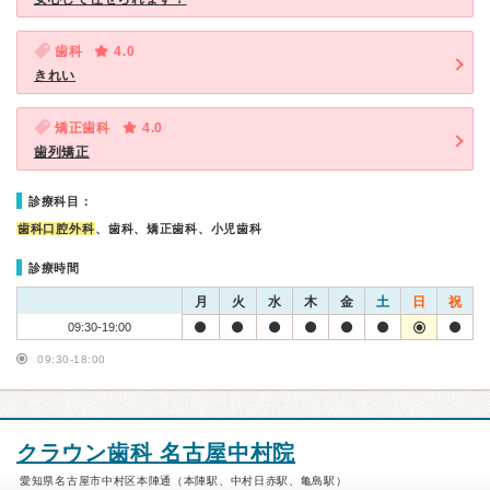
歯科
4.0
きれい
矯正歯科
4.0
歯列矯正
診療科目：
歯科口腔外科
、歯科、矯正歯科、小児歯科
診療時間
月
火
水
木
金
土
日
祝
09:30-19:00
09:30-18:00
クラウン歯科 名古屋中村院
愛知県名古屋市中村区本陣通（本陣駅、中村日赤駅、亀島駅）