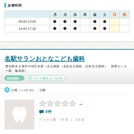
診療時間
月
火
水
木
金
土
日
祝
09:00-13:00
14:00-17:30
名駅サランおとなこども歯科
愛知県名古屋市中村区名駅（名古屋駅（名鉄名古屋駅、近鉄名古屋駅）、国際センタ
ー駅、亀島駅）
新規開院！
マイナ受付
(スマホ可)
土曜（〜16:30）・日曜
－
0件
アクセス数 7月:
5
| 6月:
6