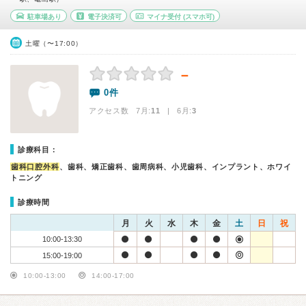
駐車場あり
電子決済可
マイナ受付
(スマホ可)
土曜（〜17:00）
－
0件
アクセス数 7月:
11
| 6月:
3
診療科目：
歯科口腔外科
、歯科、矯正歯科、歯周病科、小児歯科、インプラント、ホワイ
トニング
診療時間
月
火
水
木
金
土
日
祝
10:00-13:30
15:00-19:00
10:00-13:00
14:00-17:00