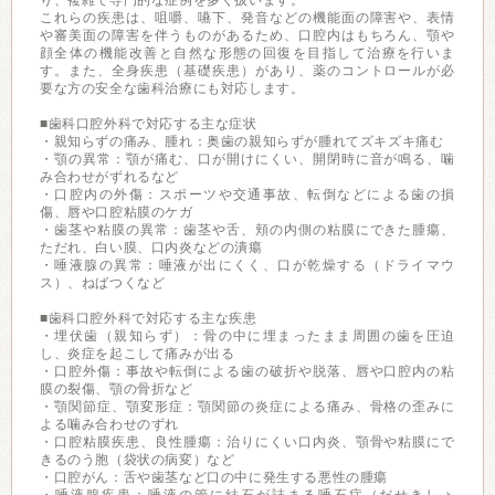
り、複雑で専門的な症例を多く扱います。
これらの疾患は、咀嚼、嚥下、発音などの機能面の障害や、表情
や審美面の障害を伴うものがあるため、口腔内はもちろん、顎や
顔全体の機能改善と自然な形態の回復を目指して治療を行いま
す。また、全身疾患（基礎疾患）があり、薬のコントロールが必
要な方の安全な歯科治療にも対応します。
■歯科口腔外科で対応する主な症状
・親知らずの痛み、腫れ：奥歯の親知らずが腫れてズキズキ痛む
・顎の異常：顎が痛む、口が開けにくい、開閉時に音が鳴る、噛
み合わせがずれるなど
・口腔内の外傷：スポーツや交通事故、転倒などによる歯の損
傷、唇や口腔粘膜のケガ
・歯茎や粘膜の異常：歯茎や舌、頬の内側の粘膜にできた腫瘍、
ただれ、白い膜、口内炎などの潰瘍
・唾液腺の異常：唾液が出にくく、口が乾燥する（ドライマウ
ス）、ねばつくなど
■歯科口腔外科で対応する主な疾患
・埋伏歯（親知らず）：骨の中に埋まったまま周囲の歯を圧迫
し、炎症を起こして痛みが出る
・口腔外傷：事故や転倒による歯の破折や脱落、唇や口腔内の粘
膜の裂傷、顎の骨折など
・顎関節症、顎変形症：顎関節の炎症による痛み、骨格の歪みに
よる噛み合わせのずれ
・口腔粘膜疾患、良性腫瘍：治りにくい口内炎、顎骨や粘膜にで
きるのう胞（袋状の病変）など
・口腔がん：舌や歯茎など口の中に発生する悪性の腫瘍