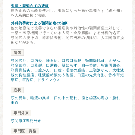
虫歯・親知らずの抜歯
痛み止めの麻酔を使用し、虫歯になった歯や親知らず（親不知）
を人為的に抜く治療。
外科的手術による顎関節症の治療
他の治療法で改善できない重症例や難治性の顎関節症に対して、
一部の医療機関で行っている入院・全身麻酔による外科的処置。
顎関節の洗浄術、癒着除去術、関節円板の切除術、人工関節置換
術などがある。
病気
顎関節症
、
口内炎
、
唾石症
、
口唇口蓋裂
、
顎関節脱臼
、
舌がん
、
顎変形症
、
口蓋裂
、
口唇裂
、
親知らず
、
扁平苔癬
、
智歯周囲炎
、
顎骨骨髄炎
、
口腔がん
、
口腔・咽頭の腫瘍
、
上顎洞がん
、
大唾液
腺の良性腫瘍
、
唾液腺粘液のう胞腫
、
口蓋の先天奇形
、
舌小帯短
縮症
、
巨舌症
、
ドライマウス
症状
顎の異常
、
唾液の異常
、
口の中の荒れ
、
歯と歯茎の痛み・腫れ・
出血
専門外来
顎関節症専門外来
専門医・資格