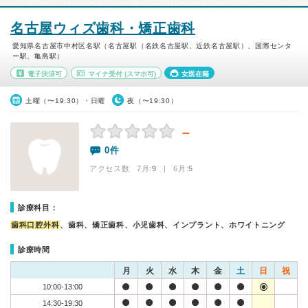
名古屋ウィズ歯科・矯正歯科
愛知県名古屋市中村区名駅（名古屋駅（名鉄名古屋駅、近鉄名古屋駅）、国際センタ
ー駅、亀島駅）
電子決済可
マイナ受付
(スマホ可)
女医在籍
土曜（〜19:30）・日曜
夜（〜19:30）
－
0件
アクセス数 7月:
9
| 6月:
5
診療科目：
歯科口腔外科
、歯科、矯正歯科、小児歯科、インプラント、ホワイトニング
診療時間
月
火
水
木
金
土
日
祝
10:00-13:00
14:30-19:30