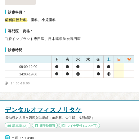
診療科目：
歯科口腔外科
、歯科、小児歯科
専門医・資格：
口腔インプラント専門医、日本睡眠学会専門医
診療時間
月
火
水
木
金
土
日
祝
09:00-12:00
14:00-19:00
14:00-18:00
デンタルオフィスノリタケ
愛知県名古屋市西区則武新町（亀島駅、栄生駅、浅間町駅）
駐車場あり
電子決済可
マイナ受付
(スマホ可)
土曜（〜13:00）