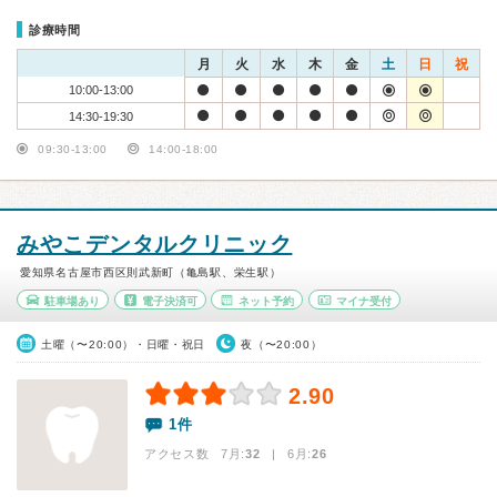
診療時間
月
火
水
木
金
土
日
祝
10:00-13:00
14:30-19:30
09:30-13:00
14:00-18:00
みやこデンタルクリニック
愛知県名古屋市西区則武新町（亀島駅、栄生駅）
駐車場あり
電子決済可
ネット予約
マイナ受付
土曜（〜20:00）・日曜・祝日
夜（〜20:00）
2.90
1件
アクセス数 7月:
32
| 6月:
26