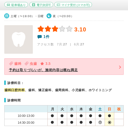
駐車場あり
電子決済可
マイナ受付
(スマホ可)
土曜（〜19:00）・日曜
夜（〜20:00）
3.10
1件
アクセス数 7月:
27
| 6月:
27
歯科
虫歯
3.5
予約は取りづらいが、施術内容は概ね満足
診療科目：
歯科口腔外科
、歯科、矯正歯科、歯周病科、小児歯科、ホワイトニング
診療時間
月
火
水
木
金
土
日
祝
10:00-13:00
14:30-20:00