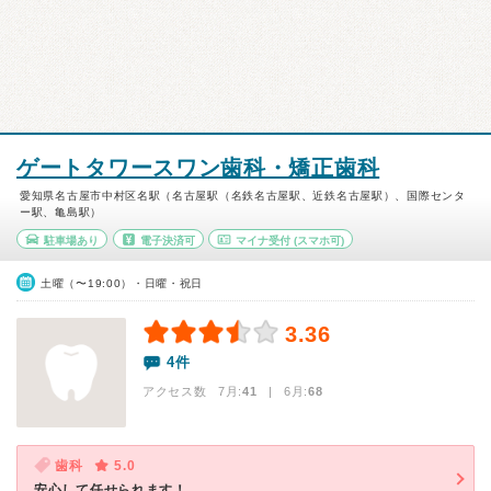
ゲートタワースワン歯科・矯正歯科
愛知県名古屋市中村区名駅（名古屋駅（名鉄名古屋駅、近鉄名古屋駅）、国際センタ
ー駅、亀島駅）
駐車場あり
電子決済可
マイナ受付
(スマホ可)
土曜（〜19:00）・日曜・祝日
3.36
4件
アクセス数 7月:
41
| 6月:
68
歯科
5.0
安心して任せられます！