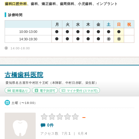
歯科口腔外科
、歯科、矯正歯科、歯周病科、小児歯科、インプラント
診療時間
月
火
水
木
金
土
日
祝
10:00-13:00
14:30-19:30
14:00-18:00
古橋歯科医院
愛知県名古屋市中村区十王町（本陣駅、中村日赤駅、栄生駅）
駐車場あり
電子決済可
マイナ受付
(スマホ可)
土曜（〜18:00）
－
0件
アクセス数 7月:
1
| 6月:
4