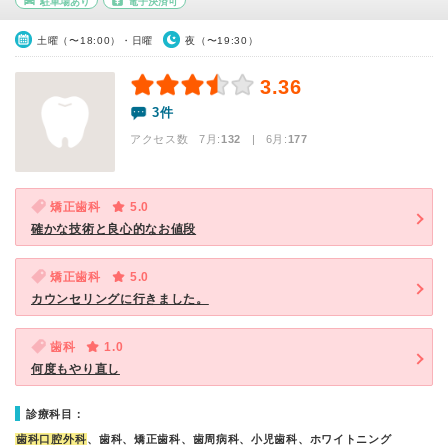
駐車場あり
電子決済可
土曜（〜18:00）・日曜
夜（〜19:30）
3.36
3件
アクセス数 7月:
132
| 6月:
177
矯正歯科
5.0
確かな技術と良心的なお値段
矯正歯科
5.0
カウンセリングに行きました。
歯科
1.0
何度もやり直し
診療科目：
歯科口腔外科
、歯科、矯正歯科、歯周病科、小児歯科、ホワイトニング