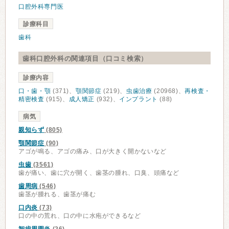
口腔外科専門医
診療科目
歯科
歯科口腔外科の関連項目（口コミ検索）
診療内容
口・歯・顎
(371)、
顎関節症
(219)、
虫歯治療
(20968)、
再検査・
精密検査
(915)、
成人矯正
(932)、
インプラント
(88)
病気
親知らず
(805)
顎関節症
(90)
アゴが鳴る、アゴの痛み、口が大きく開かないなど
虫歯
(3561)
歯が痛い、歯に穴が開く、歯茎の腫れ、口臭、頭痛など
歯周病
(546)
歯茎が腫れる、歯茎が痛む
口内炎
(73)
口の中の荒れ、口の中に水疱ができるなど