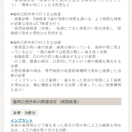
・唾液腺疾患：唾液の管に結石が詰まる唾石症（だせきしょ
う）、唾液が出にくくなる疾患など
■歯科口腔外科で行う主な検査
・画像診断：X線検査で歯や顎骨の状態を調べる、より精密な検査
が必要な場合はCT検査を行う
・病理組織検査（生検）：粘膜にできた病変の一部を採取し、顕
微鏡で良性か悪性かを判別する
■歯科口腔外科で行う主な治療
・難易度が高い歯の抜歯：歯根が曲がっている、歯肉や骨に埋ま
っているなど、一般の歯科では処置が難しい歯を抜く治療
・創傷処置：口の中の切り傷を縫合するなどの処置
・のう胞、腫瘍の摘出：口腔内にできたのう胞や腫瘍を摘出する
治療
※悪性腫瘍の場合、専門病院や高度医療機関で医科と連携した治
療が必要
・インプラント（人工歯根）：歯を失った部分の顎骨に人工歯根
を埋め込み、噛む機能を回復する治療（実施していない医療機関
もあり）
歯科口腔外科の関連項目（病院検索）
診療・治療法
インプラント
虫歯や歯周病などで歯を失った部分の顎の骨に人工の歯根を埋め
込み、人工の歯を取り付ける治療。