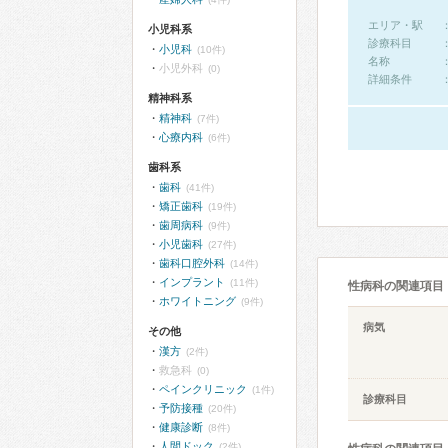
エリア・駅
小児科系
診療科目
小児科
(10件)
名称
小児外科
(0)
詳細条件
精神科系
精神科
(7件)
心療内科
(6件)
歯科系
歯科
(41件)
矯正歯科
(19件)
歯周病科
(9件)
小児歯科
(27件)
歯科口腔外科
(14件)
インプラント
(11件)
性病科の関連項目
ホワイトニング
(9件)
病気
その他
漢方
(2件)
救急科
(0)
ペインクリニック
(1件)
診療科目
予防接種
(20件)
健康診断
(8件)
人間ドック
(2件)