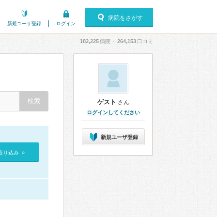
病院をさがす
新規ユーザ登録
ログイン
182,225
病院・
264,153
口コミ
ゲスト
さん
ログインしてください
新規ユーザ登録
絞り込み »