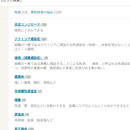
（口コミ検索）
性病
(13)、
男性特有の悩み
(120)
尖圭コンジローマ
(19)
陰部にイボができる
クラミジア感染症
(26)
細菌の一種であるクラミジアに感染する性感染症（性病）。自覚症状がないこ
は１～３週間。
淋病（淋菌感染症）
(9)
細菌の一種である淋菌に感染することによる疾患。「淋病」と呼ばれる性感染
つ。排尿時の激痛や膿、残尿感など尿道に症状が出る事が多い。
腹膜炎
(10)
激しい腹痛、嘔吐、発熱など
非淋菌性尿道炎
(2)
梅毒
(4)
性器、唇、指先などに水疱ができる、皮膚にコブのようなふくらみができるなど
尿道炎
(9)
排尿痛、血尿、残尿感など
前立腺炎
(20)