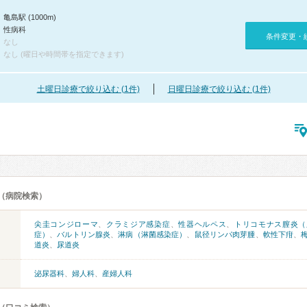
亀島駅 (1000m)
性病科
条件変更・
なし
なし (曜日や時間帯を指定できます)
土曜日診療で絞り込む (1件)
日曜日診療で絞り込む (1件)
（病院検索）
尖圭コンジローマ
、
クラミジア感染症
、
性器ヘルペス
、
トリコモナス膣炎（
症）
、
バルトリン腺炎
、
淋病（淋菌感染症）
、
鼠径リンパ肉芽腫
、
軟性下疳
、
道炎
、
尿道炎
泌尿器科
、
婦人科
、
産婦人科