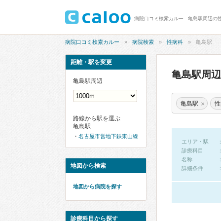
病院口コミ検索カルー - 亀島駅周辺の
病院口コミ検索カルー
病院検索
性病科
亀島駅
距離・駅を変更
亀島駅周
亀島駅周辺
×
亀島駅
性
路線から駅を選ぶ
亀島駅
名古屋市営地下鉄東山線
エリア・駅
診療科目
名称
地図から検索
詳細条件
地図から病院を探す
診療科目から探す