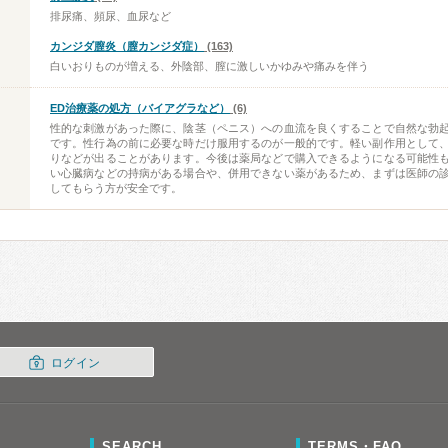
排尿痛、頻尿、血尿など
カンジダ膣炎（膣カンジダ症）
(163)
白いおりものが増える、外陰部、膣に激しいかゆみや痛みを伴う
ED治療薬の処方（バイアグラなど）
(6)
性的な刺激があった際に、陰茎（ペニス）への血流を良くすることで自然な勃
です。性行為の前に必要な時だけ服用するのが一般的です。軽い副作用として
りなどが出ることがあります。今後は薬局などで購入できるようになる可能性
い心臓病などの持病がある場合や、併用できない薬があるため、まずは医師の
してもらう方が安全です。
ログイン
SEARCH
TERMS・FAQ