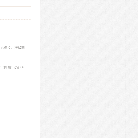
とも多く、潜伏期
症（性病）のひと