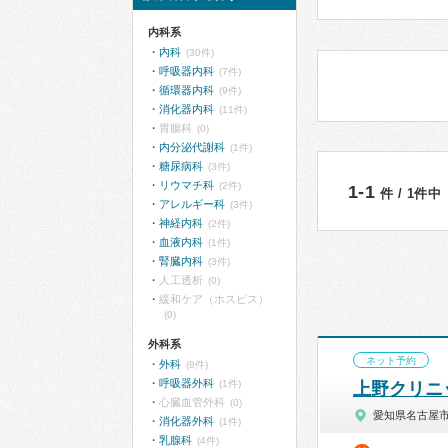
内科系
内科
(30件)
呼吸器内科
(7件)
循環器内科
(9件)
消化器内科
(11件)
胃腸科
(0)
内分泌代謝科
(1件)
糖尿病科
(3件)
リウマチ科
(2件)
1-1
件 / 1件中
アレルギー科
(3件)
神経内科
(2件)
血液内科
(1件)
腎臓内科
(3件)
人工透析
(0)
緩和ケア（ホスピス）
(0)
外科系
ネット予約
外科
(8件)
呼吸器外科
(1件)
上野クリニ
心臓血管外科
(0)
愛知県名古屋
消化器外科
(1件)
乳腺科
(4件)