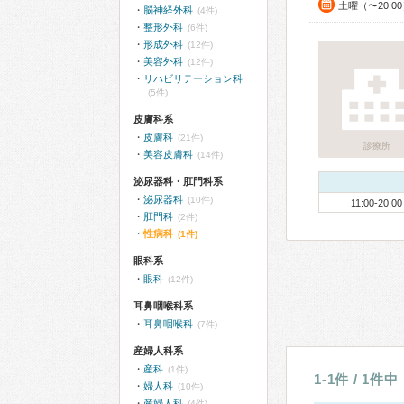
土曜（〜20:
脳神経外科
(4件)
整形外科
(6件)
形成外科
(12件)
美容外科
(12件)
リハビリテーション科
(5件)
皮膚科系
皮膚科
(21件)
診療所
美容皮膚科
(14件)
泌尿器科・肛門科系
泌尿器科
(10件)
11:00-20:00
肛門科
(2件)
性病科
(1件)
眼科系
眼科
(12件)
耳鼻咽喉科系
耳鼻咽喉科
(7件)
産婦人科系
産科
(1件)
1-1件 / 1件中
婦人科
(10件)
産婦人科
(4件)