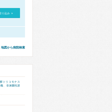
絞り込み »
地図から病院検索
膣トリコモナス
梅毒
、
非淋菌性尿