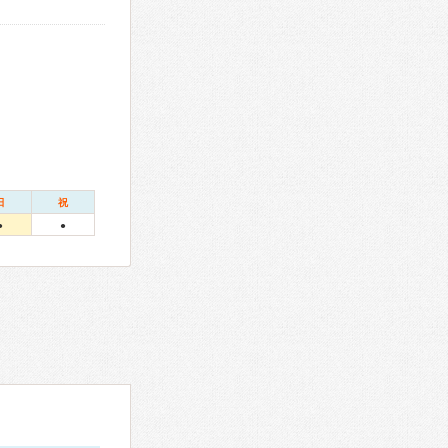
日
祝
●
●