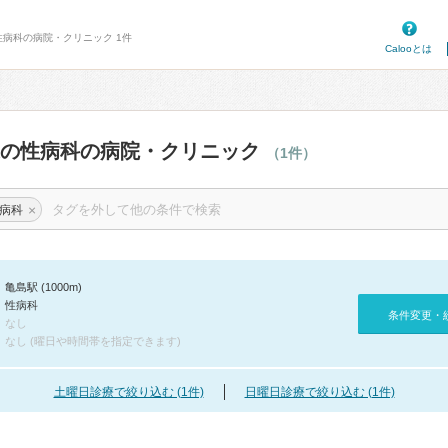
性病科の病院・クリニック 1件
Calooとは
辺の性病科の病院・クリニック
（1件）
×
病科
亀島駅 (1000m)
性病科
条件変更・
なし
なし (曜日や時間帯を指定できます)
土曜日診療で絞り込む (1件)
日曜日診療で絞り込む (1件)