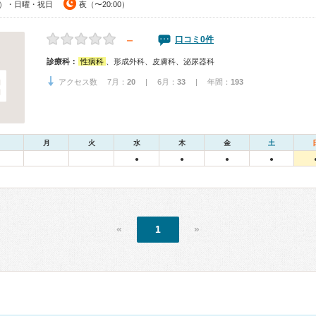
00）・日曜・祝日
夜（〜20:00）
－
口コミ0件
診療科：
性病科
、形成外科、皮膚科、泌尿器科
アクセス数 7月：
20
| 6月：
33
| 年間：
193
月
火
水
木
金
土
●
●
●
●
«
1
»