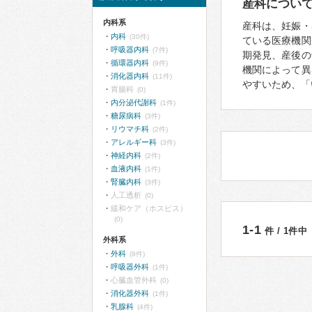
産科につい
内科系
産科は、妊娠・
内科
(30件)
ている医療機関
呼吸器内科
(7件)
期発見、産後の
循環器内科
(9件)
機関によって異
消化器内科
(11件)
やすいため、「
胃腸科
(0)
内分泌代謝科
(1件)
糖尿病科
(3件)
リウマチ科
(2件)
アレルギー科
(3件)
神経内科
(2件)
血液内科
(1件)
腎臓内科
(3件)
人工透析
(0)
緩和ケア（ホスピス）
(0)
1-1
件 / 1件中
外科系
外科
(8件)
呼吸器外科
(1件)
心臓血管外科
(0)
消化器外科
(1件)
乳腺科
(4件)