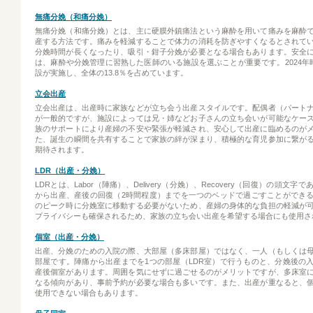
無痛分娩（和痛分娩）
無痛分娩（和痛分娩）とは、主に硬膜外鎮痛法という麻酔を用いて痛みを麻酔
産する方法です。痛みを軽減することで体力の消耗を防ぎやすくなるとされて
分娩時間が長くなったり、吸引・鉗子分娩が必要となる場合もあります。安全
は、麻酔や分娩管理に習熟した医師のいる施設を選ぶことが重要です。2024年時
設が実施し、全体の13.8％を占めています。
立会出産
立会出産は、出産時に家族などが立ち会う出産スタイルです。配偶者（パート
が一般的ですが、施設によっては兄・姉などお子さんの立ち会いが可能なケー
族のサポートにより産婦の不安や緊張が軽減され、安心して出産に臨めるのが
た、誕生の瞬間を共有することで家族の絆が深まり、積極的な育児参加に繋が
期待されます。
LDR（出産・分娩）
LDRとは、Labor（陣痛）、Delivery（分娩）、Recovery（回復）の頭文
から出産、産後の回復（2時間程度）までを一つのベッドで過ごすことができ
のピーク時に分娩室に移動する必要がないため、産婦の身体的な負担の軽減が
プライバシーも確保されるため、家族の立ち会い出産を希望する場合にも使用さ
個室（出産・分娩）
出産、分娩のための入院の際、大部屋（多床部屋）ではなく、一人（もしくは
部屋です。陣痛から出産までを1つの部屋（LDR室）で行うものと、分娩後の
産後個室があります。周囲を気にせずに過ごせるのがメリットですが、多床室
なる傾向があり、事前予約が必要な場合も多いです。また、出産が重なると、
使用できない場合もあります。