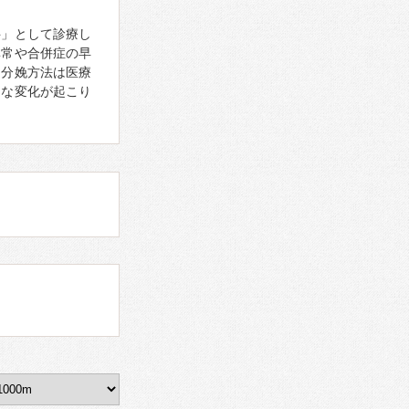
科」として診療し
異常や合併症の早
る分娩方法は医療
まな変化が起こり