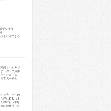
必要な場合
外
負担を軽減できる
な陣痛といきみで
ます。体への負担
傷などが起こるこ
出産育児一時金）
母体や赤ちゃんの
れた際に行われま
した際に行う緊急
回復には通常、自