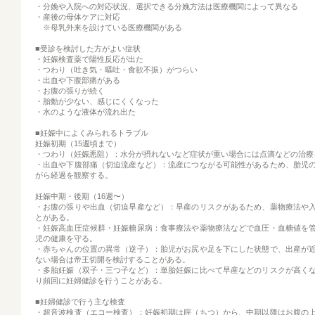
・分娩や入院への対応状況、選択できる分娩方法は医療機関によって異なる
・産後の母体ケアに対応
※母乳外来を設けている医療機関がある
■受診を検討した方がよい症状
・妊娠検査薬で陽性反応が出た
・つわり（吐き気・嘔吐・食欲不振）がつらい
・出血や下腹部痛がある
・お腹の張りが続く
・胎動が少ない、感じにくくなった
・水のような液体が流れ出た
■妊娠中によくみられるトラブル
妊娠初期（15週頃まで）
・つわり（妊娠悪阻）：水分が摂れないなど症状が重い場合には点滴などの治療
・出血や下腹部痛（切迫流産など）：流産につながる可能性があるため、胎児
がら経過を観察する。
妊娠中期・後期（16週〜）
・お腹の張りや出血（切迫早産など）：早産のリスクがあるため、薬物療法や
とがある。
・妊娠高血圧症候群・妊娠糖尿病：食事療法や薬物療法などで血圧・血糖値を
児の健康を守る。
・赤ちゃんの位置の異常（逆子）：胎児がお尻や足を下にした状態で、出産が
ない場合は帝王切開を検討することがある。
・多胎妊娠（双子・三つ子など）：単胎妊娠に比べて早産などのリスクが高く
り頻回に妊婦健診を行うことがある。
■妊婦健診で行う主な検査
・超音波検査（エコー検査）：妊娠初期は腟（ちつ）から、中期以降はお腹の