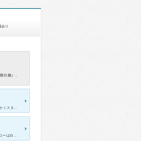
場あり
痛分娩）、
3人子供がいるのですが、3人ともこちらでお世話になりました。 とにかくスタッフ皆様が、温かくて優しかったのを覚えています。 下の子の出産の時はどうしても、上の子供たちが、病室にいます。同じフロ
無痛希望のため選びましたが、こちらにお世話になり正解でした。 エコーは白黒平面で、3D、4Dが羨ましく思いましたが、 2回ほどエコー動画をdvdにして頂き、記念になりました。 入院中はナ