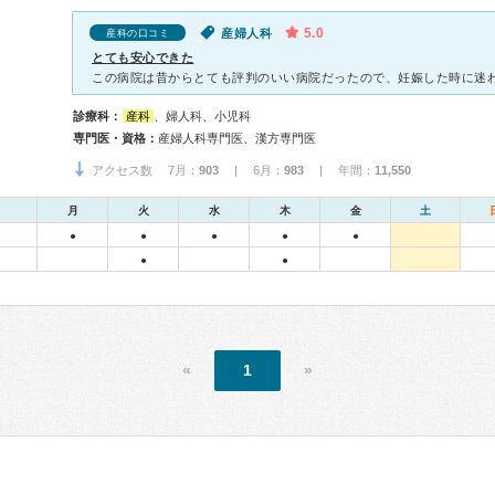
5.0
産婦人科
産科の口コミ
とても安心できた
診療科：
産科
、婦人科、小児科
専門医・資格：
産婦人科専門医、漢方専門医
アクセス数 7月：
903
| 6月：
983
| 年間：
11,550
月
火
水
木
金
土
●
●
●
●
●
●
●
«
1
»