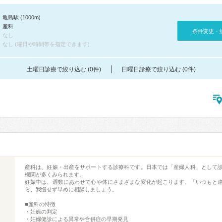
亀島駅 (1000m)
産科
条件変更・
なし
なし (曜日や時間帯を指定できます)
土曜日診療で絞り込む (0件)
日曜日診療で絞り込む (0件)
産科は、妊娠・出産をサポートする診療科です。日本では「産婦人科」として
機関が多くみられます。
妊娠中は、週数にあわせて心や体にさまざまな変化が起こります。「いつもと
ら、我慢せず早めに相談しましょう。
■産科の特徴
・妊娠の判定
・妊婦健診による異常や合併症の早期発見