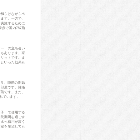
で和らげながら出
います。一方で、
に実施するために
点で国内787施
ナー）の立ち会い
スもあります。家
メリットです。ま
るといった効果も
字であり、陣痛の開始
る部屋です。陣痛
可能です。また、
れています。
母子）で使用する
入院期間を過ごす
に比べ費用が高く
個室を希望しても