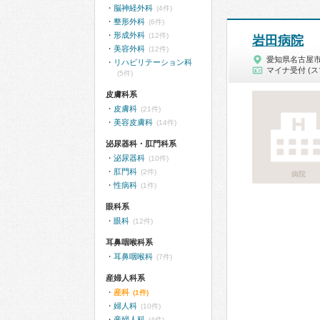
脳神経外科
(4件)
整形外科
(6件)
形成外科
(12件)
岩田病院
美容外科
(12件)
愛知県名古屋
リハビリテーション科
マイナ受付 (ス
(5件)
皮膚科系
皮膚科
(21件)
美容皮膚科
(14件)
泌尿器科・肛門科系
泌尿器科
(10件)
肛門科
(2件)
病院
性病科
(1件)
眼科系
眼科
(12件)
耳鼻咽喉科系
耳鼻咽喉科
(7件)
産婦人科系
産科
(1件)
婦人科
(10件)
産婦人科
(4件)