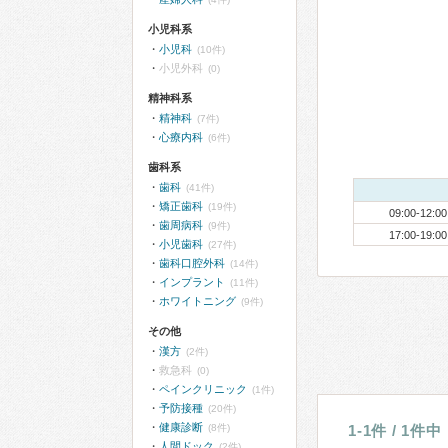
小児科系
小児科
(10件)
小児外科
(0)
精神科系
精神科
(7件)
心療内科
(6件)
歯科系
歯科
(41件)
矯正歯科
(19件)
09:00-12:00
歯周病科
(9件)
17:00-19:00
小児歯科
(27件)
歯科口腔外科
(14件)
インプラント
(11件)
ホワイトニング
(9件)
その他
漢方
(2件)
救急科
(0)
ペインクリニック
(1件)
予防接種
(20件)
健康診断
(8件)
1-1件 / 1件中
人間ドック
(2件)