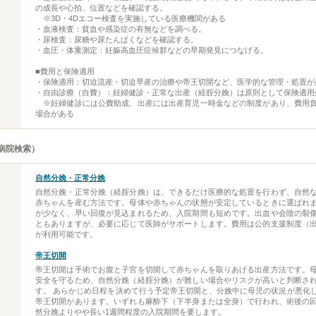
の成長や心拍、位置などを確認する。
※3D・4Dエコー検査を実施している医療機関がある
・血液検査：貧血や感染症の有無などを調べる。
・尿検査：尿糖や尿たんぱくなどを確認する。
・血圧・体重測定：妊娠高血圧症候群などの早期発見につなげる。
■費用と保険適用
・保険適用：切迫流産・切迫早産の治療や帝王切開など、医学的な管理・処置が
・自由診療（自費）：妊婦健診・正常な出産（経腟分娩）は原則として保険適用
※妊婦健診には公費助成、出産には出産育児一時金などの制度があり、費用
場合がある
病院検索）
自然分娩・正常分娩
自然分娩・正常分娩（経腟分娩）は、できるだけ医療的な処置を行わず、自然
赤ちゃんを産む方法です。母体や赤ちゃんの状態が安定しているときに選ばれ
が少なく、早い回復が見込まれるため、入院期間も短めです。出血や会陰の裂
ともありますが、必要に応じて医師がサポートします。費用は公的支援制度（
が利用可能です。
帝王切開
帝王切開は手術でお腹と子宮を切開して赤ちゃんを取りあげる出産方法です。
安全を守るため、自然分娩（経腟分娩）が難しい場合やリスクが高いと判断さ
す。 あらかじめ日程を決めて行う予定帝王切開と、分娩中に母児の状況が悪化
帝王切開があります。いずれも麻酔下（下半身または全身）で行われ、術後の
然分娩よりやや長い1週間程度の入院期間を要します。