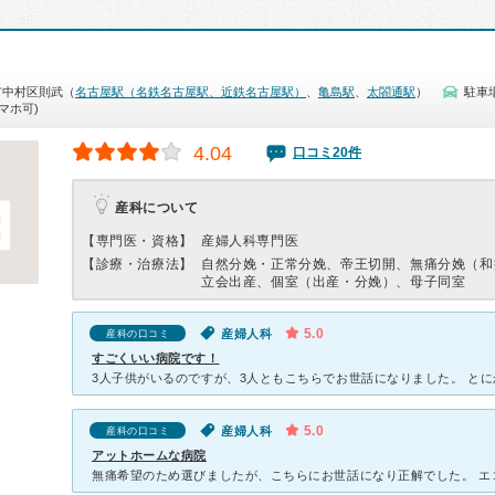
市中村区則武（
名古屋駅（名鉄名古屋駅、近鉄名古屋駅）
、
亀島駅
、
太閤通駅
）
駐車
マホ可)
4.04
口コミ20件
産科について
【専門医・資格】
産婦人科専門医
【診療・治療法】
自然分娩・正常分娩、帝王切開、無痛分娩（和
立会出産、個室（出産・分娩）、母子同室
5.0
産婦人科
産科の口コミ
すごくいい病院です！
5.0
産婦人科
産科の口コミ
アットホームな病院