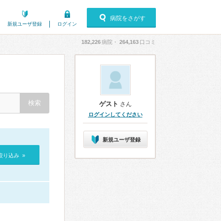
病院をさがす
新規ユーザ登録
ログイン
182,226
病院・
264,163
口コミ
ゲスト
さん
ログインしてください
新規ユーザ登録
絞り込み »