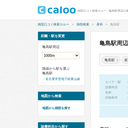
病院口コミ検索カルー - 亀島駅周辺の
病院口コミ検索カルー
病院検索
産科
亀島駅
距離・駅を変更
亀島駅周
亀島駅周辺
×
亀島駅
産
路線から駅を選ぶ
亀島駅
名古屋市営地下鉄東山線
エリア・駅
診療科目
名称
地図から検索
詳細条件
地図から病院を探す
診療科目から探す