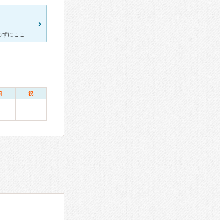
この病院は昔からとても評判のいい病院だったので、妊娠した時に迷わずにここに決めました。 実際行ってみると予約無しだったので待ち時間は結構ありました。 待合室も妊婦さんがたくさん。途切れる事がないく
日
祝