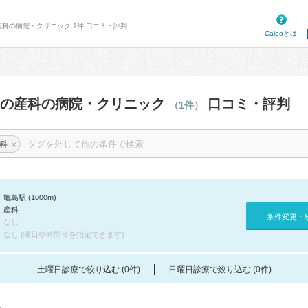
産科の病院・クリニック 1件 口コミ・評判
Calooとは
辺の産科の病院・クリニック
口コミ・評判
（1件）
×
科
亀島駅 (1000m)
産科
条件変更・
なし
なし (曜日や時間帯を指定できます)
土曜日診療で絞り込む (0件)
日曜日診療で絞り込む (0件)