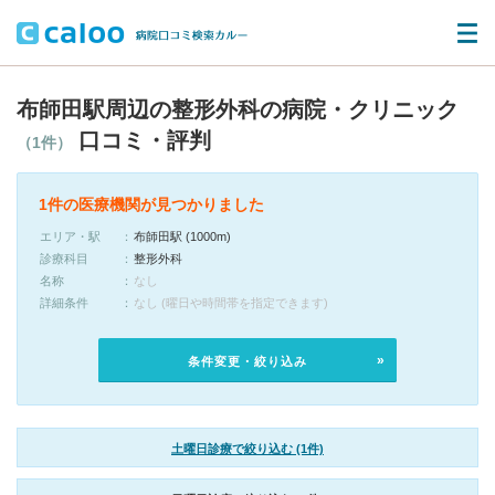
布師田駅周辺の整形外科の病院・クリニック
口コミ・評判
（1件）
1件の医療機関が見つかりました
エリア・駅
布師田駅 (1000m)
診療科目
整形外科
名称
なし
詳細条件
なし (曜日や時間帯を指定できます)
条件変更・絞り込み
土曜日診療で絞り込む (1件)