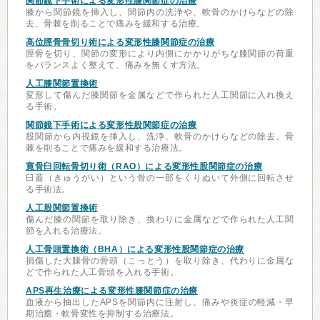
関節鏡下手術による変形性膝関節症の治療
膝から関節鏡を挿入し、関節内の洗浄や、軟骨のかけらなどの除
去、骨棘を削ることで痛みを緩和する治療。
高位脛骨骨切り術による変形性膝関節症の治療
脛骨を切り、関節の変形により内側にかかりがちな膝関節の荷重
をバランスよく整えて、痛みを無くす方法。
人工膝関節置換術
変形して傷んだ膝関節を金属などで作られた人工関節に入れ換え
る手術。
関節鏡下手術による変形性股関節症の治療
股関節から内視鏡を挿入し、洗浄、軟骨のかけらなどの除去、骨
棘を削ることで痛みを緩和する治療法。
寛骨臼回転骨切り術（RAO）による変形性股関節症の治療
臼蓋（きゅうがい）という骨の一部をくりぬいて外側に回転させ
る手術法。
人工股関節置換術
傷んだ膝の関節を取り除き、換わりに金属などで作られた人工関
節を入れる治療法。
人工骨頭置換術（BHA）による変形性股関節症の治療
損傷した大腿骨の骨頭（こっとう）を取り除き、代わりに金属な
どで作られた人工骨頭を入れる手術。
APS再生治療による変形性膝関節症の治療
血液から抽出したAPSを関節内に注射し、痛みや炎症の軽減・早
期治癒・軟骨変性を抑制する治療法。