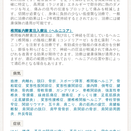
確に特定し、高周波（ラジオ波）エネルギーで部分的に熱のダメ
ージを与え、痛みの信号の伝達をブロックして痛みを軽減しま
す。切開が必要なく、身体に負担の少ない低侵襲な治療で、一般
的に治療の効果は1～2年程度持続するとされており、治療には健
康保険の適用が可能です。
椎間板内酵素注入療法（ヘルニコア）
椎間板内酵素注入療法は、飛び出して神経を圧迫しているヘルニ
ア（椎間板）の髄核に酵素（コンドリアーゼ）を含む薬剤「ヘル
ニコア」を注射する治療です。有効成分が髄核の保水成分を分解
し、膨張を和らげることで、神経への圧迫が軽減されて痛みやし
びれを改善する効果が期待できます。治療は健康保険が適用され
ますが、適応の範囲が限られており、ヘルニアの位置や形によっ
て適応外となる場合もあります。
病気
捻挫
、
肉離れ
、
脱臼
、
骨折
、
スポーツ障害
、
椎間板ヘルニア
、
骨
粗鬆症
、
変形性股関節症
、
変形性膝関節症
、
膝内障
、
側弯症
、
腱
鞘炎
、
骨肉腫
、
骨軟骨腫
、
ガングリオン
、
脊椎関節炎
、
強直性脊
椎炎
、
骨腫瘍
、
線維筋痛症
、
腰痛症
、
ぎっくり腰
、
足底筋膜炎
（足底腱膜炎）
、
変形性腰椎症
、
腰椎椎間板ヘルニア
、
脊柱管狭
窄症
、
関節リウマチ
、
五十肩
、
肩こり
、
肩の筋肉の疲労
、
肩腱板
断裂
、
肩関節の脱臼
、
肩甲骨骨折
、
肩関節の骨折
、
肩関節周囲
炎
、
外反母趾
症状