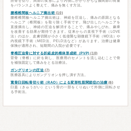
脛骨を切り、関節の変形により内側にかかりがちな膝関節の荷重
をバランスよく整えて、痛みを無くす方法。
腰椎椎間板ヘルニア摘出術
(10)
腰椎椎間板ヘルニア摘出術は、神経を圧迫し、痛みの原因となる
ヘルニア（椎間板）を取り除く手術です。飛び出したヘルニアを
直接摘出し、神経の圧迫を解消することで、痛みやしびれ、麻痺
を改善する効果が期待できます。従来からの直視下手術（LOVE
法）のほか、皮膚切開が小さく低侵襲な顕微鏡下手術（MD法）や
内視鏡下手術（MED法、PELD法など）があります。治療は健康
保険が適用され、短期間の入院が必要です。
脊椎圧迫骨に対する折経皮的椎体形成術（PVP)
(10)
背骨（脊椎）に針を刺し、医療用のセメントを流し込むことで骨
を補強固定して痛みをとる治療法。
ガングリオンの圧迫
(7)
医療器具によりガングリオンを押し潰す方法。
寛骨臼回転骨切り術（RAO）による変形性股関節症の治療
(6)
臼蓋（きゅうがい）という骨の一部をくりぬいて外側に回転させ
る手術法。