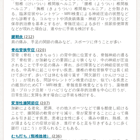
「頸椎（けいつい）椎間板ヘルニア」「腰椎（ようつい）椎間板
ヘルニア」「胸椎（きょうつい）椎間板ヘルニア」と分類され
る。臨床症状やレントゲン・MRI検査による神経圧迫の状態など
から診断する。コルセットや消炎鎮痛薬・神経ブロック注射など
保存的治療を基本とするが、脊髄圧迫による歩行・排尿排便障害
などが現れた場合は、速やかに手術を検討する。
腱鞘炎
(212)
肩の痛み、手足の関節の痛みなど。スポーツに伴うことが多い
脊柱管狭窄症
(220)
背骨（脊柱：せきちゅう）の背中側に位置する、脊髄神経の通る
穴「脊柱管」が加齢などの要因により狭くなり、中の神経が圧迫
されることで手や足の痛み・痺れ、歩行障害などの神経症状が現
れる。中高年に起こりやすい疾患。腰椎の脊柱管狭窄では長く続
けて歩けず、歩いては休むを繰り返す「間欠跛行（かんけつはこ
う）」が現れる。問診やレントゲン検査のほか、似ている疾患と
の鑑別のためCT・MRI検査、脊髄造影検査などを行う。薬物療
法・ブロック注射・リハビリなどの保存的治療を中心に行うが、
日常生活に支障を来す場合には手術を検討する。
変形性膝関節症
(207)
加齢による老化、肥満、その他スポーツなどで膝を酷使し続ける
ことで、膝関節の軟骨がすり減り、骨が変形することによって痛
みを引き起こす疾患。患者は女性に多く、痛みや腫れ、熱感、水
が溜まるなどの症状が起き、進行すると足を引きずるように歩く
跛行（はこう）が見られることもある。
むち打ち（頸椎捻挫）
(236)