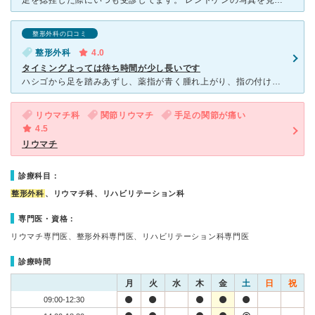
足を捻挫した際にいつも受診してます。 レントゲンの写真を見て、小さい傷も見落とさず探してくれます。おかげで、綺麗に治ります。処置も怠らずにしっかりとしてくれます。もし、他の整形外科を受診して、まだ完
整形外科の口コミ
整形外科
4.0
タイミングよっては待ち時間が少し長いです
ハシゴから足を踏みあずし、薬指が青く腫れ上がり、指の付け根が痛いので受診。 平日の１５時半ぐらいに到着しました。 １０年ぶりぐらいだったので、問診票を記述。 その後、すぐに看護師さんが病
リウマチ科
関節リウマチ
手足の関節が痛い
4.5
リウマチ
診療科目：
整形外科
、リウマチ科、リハビリテーション科
専門医・資格：
リウマチ専門医、整形外科専門医、リハビリテーション科専門医
診療時間
月
火
水
木
金
土
日
祝
09:00-12:30