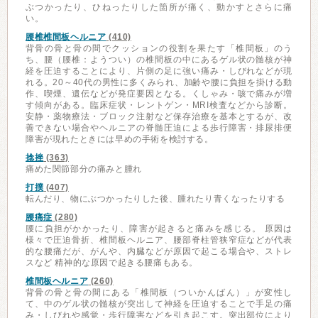
ぶつかったり、ひねったりした箇所が痛く、動かすとさらに痛
い。
腰椎椎間板ヘルニア
(410)
背骨の骨と骨の間でクッションの役割を果たす「椎間板」のう
ち、腰（腰椎：ようつい）の椎間板の中にあるゲル状の髄核が神
経を圧迫することにより、片側の足に強い痛み・しびれなどが現
れる。20～40代の男性に多くみられ、加齢や腰に負担を掛ける動
作、喫煙、遺伝などが発症要因となる。くしゃみ・咳で痛みが増
す傾向がある。臨床症状・レントゲン・MRI検査などから診断。
安静・薬物療法・ブロック注射など保存治療を基本とするが、改
善できない場合やヘルニアの脊髄圧迫による歩行障害・排尿排便
障害が現れたときには早めの手術を検討する。
捻挫
(363)
痛めた関節部分の痛みと腫れ
打撲
(407)
転んだり、物にぶつかったりした後、腫れたり青くなったりする
腰痛症
(280)
腰に負担がかかったり、障害が起きると痛みを感じる。 原因は
様々で圧迫骨折、椎間板ヘルニア、腰部脊柱管狭窄症などが代表
的な腰痛だが、がんや、内臓などが原因で起こる場合や、ストレ
スなど 精神的な原因で起きる腰痛もある。
椎間板ヘルニア
(260)
背骨の骨と骨の間にある「椎間板（ついかんばん）」が変性し
て、中のゲル状の髄核が突出して神経を圧迫することで手足の痛
み・しびれや感覚・歩行障害などを引き起こす。突出部位により