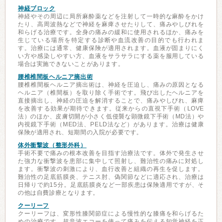
神経ブロック
神経やその周辺に局所麻酔薬などを注射して一時的な麻酔をかけ
たり、高周波熱などで神経を麻痺させたりして、痛みやしびれを
和らげる治療です。全身の痛みの緩和に使用されるほか、痛みを
生じている場所を特定する診断や血流改善の目的でも行われま
す。治療には通常、健康保険が適用されます。血液が固まりにく
い方や感染しやすい方、血液をサラサラにする薬を服用している
場合は実施できないことがあります。
腰椎椎間板ヘルニア摘出術
腰椎椎間板ヘルニア摘出術は、神経を圧迫し、痛みの原因となる
ヘルニア（椎間板）を取り除く手術です。飛び出したヘルニアを
直接摘出し、神経の圧迫を解消することで、痛みやしびれ、麻痺
を改善する効果が期待できます。従来からの直視下手術（LOVE
法）のほか、皮膚切開が小さく低侵襲な顕微鏡下手術（MD法）や
内視鏡下手術（MED法、PELD法など）があります。治療は健康
保険が適用され、短期間の入院が必要です。
体外衝撃波（整形外科）
手術不要で痛みの根本改善を目指す治療法です。体外で発生させ
た強力な衝撃波を患部に集中して照射し、難治性の痛みに対処し
ます。衝撃波の刺激により、血行改善と組織の再生を促します。
難治性の足底筋膜炎、テニス肘、偽関節などに適応され、治療は
日帰りで約15分。足底筋膜炎など一部疾患は保険適用ですが、そ
の他は自費診療となります。
クーリーフ
クーリーフは、変形性膝関節症による慢性的な膝痛を和らげるた
めの治療です。超音波エコーを使って痛みを伝える知覚神経を正