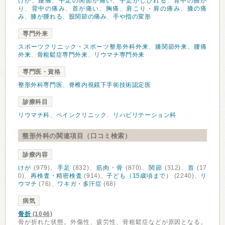
けが
、
腰痛
、
手足の関節が痛い
、
手足がしびれる
、
背中の曲が
り
、
背中の痛み
、
首が痛い
、
胸痛
、
肩こり・肩の痛み
、
膝の痛
み
、
膝が腫れる
、
股関節の痛み
、
手や指の変形
専門外来
スポーツクリニック・スポーツ整形外科外来
、
膝関節外来
、
腰痛
外来
、
骨粗鬆症専門外来
、
リウマチ専門外来
専門医・資格
整形外科専門医
、
脊椎内視鏡下手術技術認定医
診療科目
リウマチ科
、
ペインクリニック
、
リハビリテーション科
整形外科の関連項目（口コミ検索）
診療内容
けが
(979)、
手足
(832)、
筋肉・骨
(870)、
関節
(312)、
首
(17
0)、
再検査・精密検査
(914)、
子ども（15歳頃まで）
(2240)、
リ
ウマチ
(76)、
ワキガ・多汗症
(68)
病気
骨折
(1046)
骨が折れた状態。外傷性、疲労性、骨粗鬆症などが原因となる。