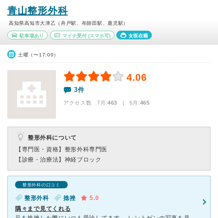
青山整形外科
高知県高知市大津乙（舟戸駅、布師田駅、鹿児駅）
駐車場あり
マイナ受付
(スマホ可)
女医在籍
土曜（〜17:00）
4.06
3件
アクセス数 7月:
463
| 6月:
465
整形外科について
【専門医・資格】
整形外科専門医
【診療・治療法】
神経ブロック
整形外科の口コミ
整形外科
捻挫
5.0
隅々まで見てくれる