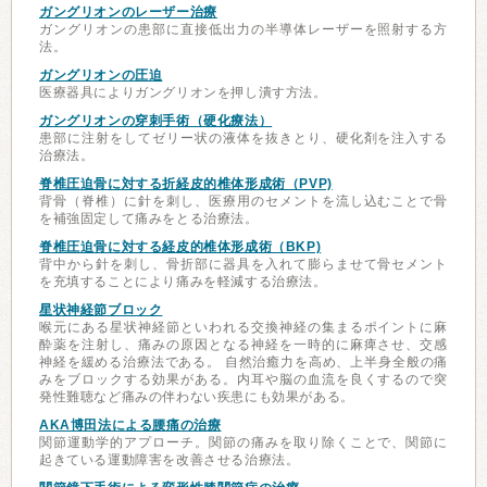
ガングリオンのレーザー治療
ガングリオンの患部に直接低出力の半導体レーザーを照射する方
法。
ガングリオンの圧迫
医療器具によりガングリオンを押し潰す方法。
ガングリオンの穿刺手術（硬化療法）
患部に注射をしてゼリー状の液体を抜きとり、硬化剤を注入する
治療法。
脊椎圧迫骨に対する折経皮的椎体形成術（PVP)
背骨（脊椎）に針を刺し、医療用のセメントを流し込むことで骨
を補強固定して痛みをとる治療法。
脊椎圧迫骨に対する経皮的椎体形成術（BKP)
背中から針を刺し、骨折部に器具を入れて膨らませて骨セメント
を充填することにより痛みを軽減する治療法。
星状神経節ブロック
喉元にある星状神経節といわれる交換神経の集まるポイントに麻
酔薬を注射し、痛みの原因となる神経を一時的に麻痺させ、交感
神経を緩める治療法である。 自然治癒力を高め、上半身全般の痛
みをブロックする効果がある。内耳や脳の血流を良くするので突
発性難聴など痛みの伴わない疾患にも効果がある。
AKA博田法による腰痛の治療
関節運動学的アプローチ。関節の痛みを取り除くことで、関節に
起きている運動障害を改善させる治療法。