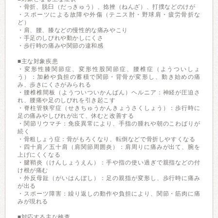
・骨折、脱臼（だっきゅう）、捻挫（ねんざ）、打撲などのけが
・スポーツによる故障や外傷（テニス肘・野球肩・疲労骨折な
ど）
・肩、腰、膝などの慢性的な痛みやこり
・手足のしびれや動かしにくさ
・歩行時の痛みや関節の違和感
■主な対象疾患
・変形性膝関節症、変形性股関節症、腰椎症（ようついしょ
う）：加齢や負担の蓄積で関節・背骨が変形し、動き始めの痛
み、歩きにくさがみられる
・腰椎椎間板（ようついついかんばん）ヘルニア：神経が圧迫さ
れ、腰痛や足のしびれを引き起こす
・脊柱管狭窄症（せきちゅうかんきょうさくしょう）：歩行時に
足の痛みやしびれが出て、休むと改善する
・関節リウマチ：免疫異常により、手指の腫れや朝のこわばりが
続く
・骨粗しょう症：骨がもろくなり、転倒などで骨折しやすくなる
・四十肩／五十肩（肩関節周囲炎）：肩周りに痛みが出て、腕を
上げにくくなる
・腱鞘炎（けんしょうえん）：手や指の使い過ぎで親指などの付
け根が痛む
・外反母趾（がいはんぼし）：足の親指が変形し、歩行時に痛み
が出る
・スポーツ障害：繰り返しの動作や負担により、関節・筋肉に痛
みが現れる
■対応する主な検査