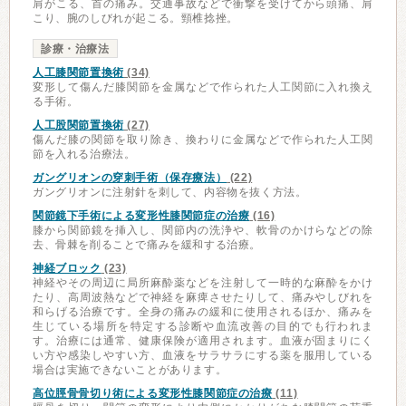
肩がこる、首の痛み。交通事故などで衝撃を受けてから頭痛、肩
こり、腕のしびれが起こる。頸椎捻挫。
診療・治療法
人工膝関節置換術
(34)
変形して傷んだ膝関節を金属などで作られた人工関節に入れ換え
る手術。
人工股関節置換術
(27)
傷んだ膝の関節を取り除き、換わりに金属などで作られた人工関
節を入れる治療法。
ガングリオンの穿刺手術（保存療法）
(22)
ガングリオンに注射針を刺して、内容物を抜く方法。
関節鏡下手術による変形性膝関節症の治療
(16)
膝から関節鏡を挿入し、関節内の洗浄や、軟骨のかけらなどの除
去、骨棘を削ることで痛みを緩和する治療。
神経ブロック
(23)
神経やその周辺に局所麻酔薬などを注射して一時的な麻酔をかけ
たり、高周波熱などで神経を麻痺させたりして、痛みやしびれを
和らげる治療です。全身の痛みの緩和に使用されるほか、痛みを
生じている場所を特定する診断や血流改善の目的でも行われま
す。治療には通常、健康保険が適用されます。血液が固まりにく
い方や感染しやすい方、血液をサラサラにする薬を服用している
場合は実施できないことがあります。
高位脛骨骨切り術による変形性膝関節症の治療
(11)