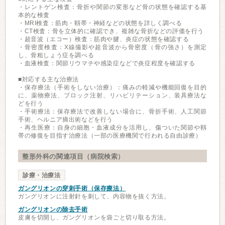
・レントゲン検査：骨折や関節の変形など骨の状態を確認する基
本的な検査
・MRI検査：筋肉・靱帯・神経などの状態を詳しく調べる
・CT検査：骨を立体的に確認でき、複雑な骨折などの評価を行う
・超音波（エコー）検査：筋肉や腱、炎症の状態を確認する
・骨密度検査：X線撮影や超音波から骨密度（骨の強さ）を測定
し、骨粗しょう症を調べる
・血液検査：関節リウマチや感染症などで炎症程度を確認する
■対応する主な治療法
・保存療法（手術をしない治療）：痛みの軽減や機能回復を目的
に、薬物療法、ブロック注射、リハビリテーション、装具療法な
どを行う
・手術療法：保存療法で改善しない場合に、骨折手術、人工関節
手術、ヘルニア摘出術などを行う
・再生医療：自身の細胞・血液成分を活用し、傷ついた関節や靱
帯の修復を目指す治療法（一部の医療機関で行われる自由診療）
整形外科の関連項目（病院検索）
診療・治療法
ガングリオンの穿刺手術（保存療法）
ガングリオンに注射針を刺して、内容物を抜く方法。
ガングリオンの除去手術
皮膚を切開し、ガングリオンを袋ごと切り取る方法。