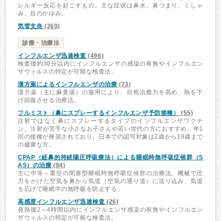
レルギー反応を起こすもの。主な症状は鼻水、鼻づまり、くしゃ
み、目のかゆみ。
気管支炎
(369)
診療・治療法
インフルエンザ迅速検査
(496)
検査後約30分以内にインフルエンザの感染の有無やインフルエン
ザウィルスの特定が可能な検査法。
漢方薬によるインフルエンザの治療
(73)
漢方薬（主に麻黄湯）の服用により、自然治癒力を高め、熱を下
げ回復させる治療法。
フルミスト（鼻にスプレーするインフルエンザ予防接種）
(55)
注射ではなく鼻にスプレーするタイプのインフルエンザワクチ
ン。注射が苦手な小さなお子さんや若い世代の方におすすめ。年1
回の接種が推奨されており、日本での認可対象は2歳から18歳まで
の健康な方。
CPAP（経鼻的持続陽圧呼吸療法）による睡眠時無呼吸症候群（S
AS）の治療
(94)
主に中等～重症の閉塞型睡眠時無呼吸症候群の治療法。機械で圧
力をかけた空気を鼻から気道（空気の通り道）に送り込み、気道
を広げて睡眠中の無呼吸を防止する。
高感度インフルエンザ迅速検査
(26)
発熱後2～4時間以内にインフルエンザ感染の有無やインフルエン
ザウィルスの特定が可能な検査法。