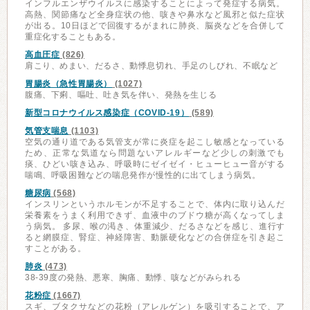
インフルエンザウイルスに感染することによって発症する病気。
高熱、関節痛など全身症状の他、咳きや鼻水など風邪と似た症状
が出る。10日ほどで回復するがまれに肺炎、脳炎などを合併して
重症化することもある。
高血圧症
(826)
肩こり、めまい、だるさ、動悸息切れ、手足のしびれ、不眠など
胃腸炎（急性胃腸炎）
(1027)
腹痛、下痢、嘔吐、吐き気を伴い、発熱を生じる
新型コロナウイルス感染症（COVID-19）
(589)
気管支喘息
(1103)
空気の通り道である気管支が常に炎症を起こし敏感となっている
ため、正常な気道なら問題ないアレルギーなど少しの刺激でも
痰、ひどい咳き込み、呼吸時にゼイゼイ・ヒューヒュー音がする
喘鳴、呼吸困難などの喘息発作が慢性的に出てしまう病気。
糖尿病
(568)
インスリンというホルモンが不足することで、体内に取り込んだ
栄養素をうまく利用できず、血液中のブドウ糖が高くなってしま
う病気。 多尿、喉の渇き、体重減少、だるさなどを感じ、進行す
ると網膜症、腎症、神経障害、動脈硬化などの合併症を引き起こ
すことがある。
肺炎
(473)
38-39度の発熱、悪寒、胸痛、動悸、咳などがみられる
花粉症
(1667)
スギ、ブタクサなどの花粉（アレルゲン）を吸引することで、ア