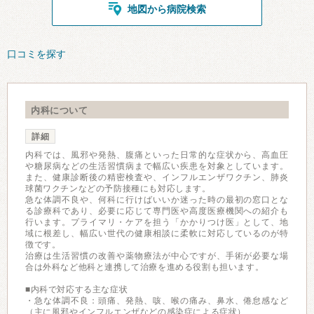
地図から病院検索
口コミを探す
内科について
詳細
内科では、風邪や発熱、腹痛といった日常的な症状から、高血圧
や糖尿病などの生活習慣病まで幅広い疾患を対象としています。
また、健康診断後の精密検査や、インフルエンザワクチン、肺炎
球菌ワクチンなどの予防接種にも対応します。
急な体調不良や、何科に行けばいいか迷った時の最初の窓口とな
る診療科であり、必要に応じて専門医や高度医療機関への紹介も
行います。プライマリ・ケアを担う「かかりつけ医」として、地
域に根差し、幅広い世代の健康相談に柔軟に対応しているのが特
徴です。
治療は生活習慣の改善や薬物療法が中心ですが、手術が必要な場
合は外科など他科と連携して治療を進める役割も担います。
■内科で対応する主な症状
・急な体調不良：頭痛、発熱、咳、喉の痛み、鼻水、倦怠感など
（主に風邪やインフルエンザなどの感染症による症状）