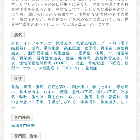
す。サプリメント等の経口摂取とは異なり、消化管を通さず直接
血中濃度を高めるため、多忙な日常で不足しがちな栄養を速やか
に全身へ届けられるのが特徴です。慢性的な疲労感や身体の重
さ、肌の悩みなど、多角的なケアを求める方に選ばれている、世
界中で歴史のあるポピュラーな点滴メニューの一つです。
病気
かぜ
、
インフルエンザ
、
気管支炎
、
気管支喘息
、
プール熱（咽頭
結膜熱）
、
頭痛
、
帯状疱疹
、
高血圧症
、
糖尿病
、
胃腸炎（急性胃
腸炎）
、
脂質異常症（高脂血症）
、
肥満症
、
痛風
、
十二指腸潰
瘍
、
胃潰瘍
、
逆流性食道炎
、
便秘
、
咳喘息
、
急性気管支炎
、
肺
炎
、
慢性閉塞性肺疾患（COPD）
、
貧血
、
骨粗鬆症
、
不眠症
、
新
型コロナウイルス感染症（COVID-19）
、
花粉症
症状
発熱
、
胃痛・腹痛
、
血圧が高い
、
頭が痛い
、
咳（セキ）
、
喉が痛
い
、
鼻水が出る
、
だるい
、
便秘
、
急性の下痢
、
慢性の下痢
、
吐き
気・嘔吐
、
胸やけ・胃もたれ
、
めまい
、
胸痛
、
動悸・息切れ
、
寝
つきが悪い・不眠
、
手足がしびれる
、
体重増加
、
体重減少
、
むく
み
専門外来
頭痛専門外来
専門医・資格