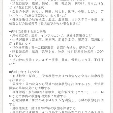
・消化器症状：腹痛、便秘、下痢、吐き気、胸やけ、胃もたれな
ど（消化管に関わる症状）
・全身の不調：めまい、胸痛、息切れ、動悸、不眠、しびれ、ア
レルギー、急激な体重変化、むくみなど
・健康診断後の精密検査：血圧、血糖値、コレステロール値、尿
検査などの数値異常（自覚症状がない場合も含む）
■内科で診療する主な疾患
・急性感染症：風邪、インフルエンザ、感染性胃腸炎など
・生活習慣病：高血圧、糖尿病、脂質異常症、肥満症、高尿酸血
症（痛風）など
・消化器疾患：胃十二指腸潰瘍、逆流性食道炎、便秘症など
・呼吸器疾患：喘息、気管支炎、肺炎、慢性閉塞性肺疾患（COP
D）など
・その他の疾患：アレルギー疾患、貧血、骨粗しょう症、不眠症
など
■内科で行う主な検査
・血液検査：採血し、栄養状態や炎症の有無など全身の健康状態
を評価する
・尿検査：尿の成分から腎臓の健康状態を評価するほか、生活習
慣病の早期発見にも活用する
・画像診断：胸部/腹部X線検査、超音波検査（エコー）、CT、M
RIなどで体内の状態を視覚的に観察する
・心電図検査：脈拍の速さやリズムを測定し、心臓の状態を評価
する
・肺機能検査：肺活量や呼吸の状態を評価する
・感染症の迅速検査：インフルエンザや新型コロナウイルス感染