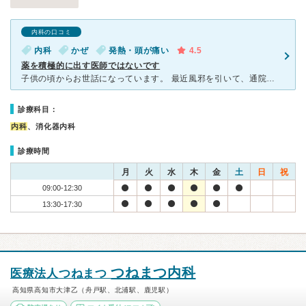
内科の口コミ
内科
かぜ
発熱・頭が痛い
4.5
薬を積極的に出す医師ではないです
子供の頃からお世話になっています。 最近風邪を引いて、通院しました。 駐車場は5台分ほどですが、斜面になっており、 さらに切り替えすところの面積が狭いため、結構駐車しにくいです。 20
診療科目：
内科
、消化器内科
診療時間
月
火
水
木
金
土
日
祝
09:00-12:30
13:30-17:30
つねまつ内科
医療法人つねまつ
高知県高知市大津乙（舟戸駅、北浦駅、鹿児駅）