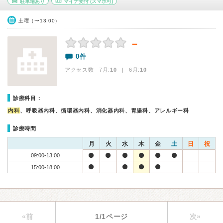
駐車場あり
マイナ受付
(スマホ可)
土曜（〜13:00）
－
0件
アクセス数 7月:
10
| 6月:
10
診療科目：
内科
、呼吸器内科、循環器内科、消化器内科、胃腸科、アレルギー科
診療時間
月
火
水
木
金
土
日
祝
09:00-13:00
15:00-18:00
«前
1/1ページ
次»