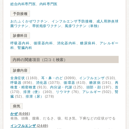
総合内科専門医
、
内科専門医
予防接種
おたふくかぜワクチン
、
インフルエンザ予防接種
、
成人用肺炎球
菌ワクチン
、
帯状疱疹ワクチン
、
風疹ワクチン（単独）
診療科目
呼吸器内科
、
循環器内科
、
消化器内科
、
糖尿病科
、
アレルギー
科
、
腎臓内科
内科の関連項目（口コミ検索）
診療内容
全身症状
(1160)、
耳・鼻・のど
(3099)、
インフルエンザ
(510)、
呼吸器
(856)、
消化器
(1075)、
循環器
(410)、
糖尿病
(191)、
再
検査・精密検査
(913)、
内分泌・代謝
(125)、
頭部・顔
(197)、
首
(170)、
排泄（便）
(160)、
リウマチ
(76)、
アレルギー
(502)、
腎
臓
(52)、
排泄（尿）
(278)
病気
かぜ
(6466)
発熱、頭痛、腹痛、だるさ、咳、吐き気、下痢などの症状がでる
インフルエンザ
(2449)