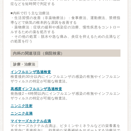
症などを短時間で判定する
■内科で行う主な治療法
・生活習慣の改善（非薬物療法）：食事療法、運動療法、禁煙指
導などで病気の根本的な原因を改善する
・薬物療法：症状の緩和や感染症の治療、慢性疾患をコントロー
ルするための薬を処方する
・その他の処置：脱水や急な痛み、炎症を抑えるための点滴など
の処置を行う
内科の関連項目（病院検索）
診療・治療法
インフルエンザ迅速検査
検査後約30分以内にインフルエンザの感染の有無やインフルエン
ザウィルスの特定が可能な検査法。
高感度インフルエンザ迅速検査
発熱後2～4時間以内にインフルエンザ感染の有無やインフルエン
ザウィルスの特定が可能な検査法。
ニンニク注射
ニンニク点滴
マイヤーズカクテル点滴
マイヤーズカクテル点滴は、ビタミンやミネラルなどの栄養素を
血管内に直接投与し、効率的な栄養補給をサポートする治療法で