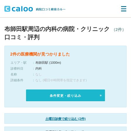
布師田駅周辺の内科の病院・クリニック
（2件）
口コミ・評判
2件の医療機関が見つかりました
エリア・駅
布師田駅 (1000m)
診療科目
内科
名称
なし
詳細条件
なし (曜日や時間帯を指定できます)
条件変更・絞り込み
土曜日診療で絞り込む (2件)