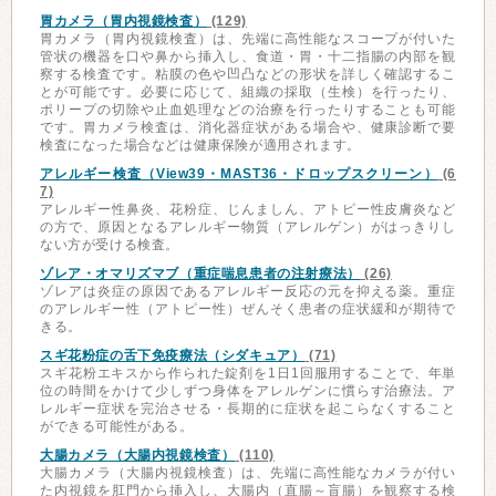
胃カメラ（胃内視鏡検査）
(129)
胃カメラ（胃内視鏡検査）は、先端に高性能なスコープが付いた
管状の機器を口や鼻から挿入し、食道・胃・十二指腸の内部を観
察する検査です。粘膜の色や凹凸などの形状を詳しく確認するこ
とが可能です。必要に応じて、組織の採取（生検）を行ったり、
ポリープの切除や止血処理などの治療を行ったりすることも可能
です。胃カメラ検査は、消化器症状がある場合や、健康診断で要
検査になった場合などは健康保険が適用されます。
アレルギー検査（View39・MAST36・ドロップスクリーン）
(6
7)
アレルギー性鼻炎、花粉症、じんましん、アトピー性皮膚炎など
の方で、原因となるアレルギー物質（アレルゲン）がはっきりし
ない方が受ける検査。
ゾレア・オマリズマブ（重症喘息患者の注射療法）
(26)
ゾレアは炎症の原因であるアレルギー反応の元を抑える薬。重症
のアレルギー性（アトピー性）ぜんそく患者の症状緩和が期待で
きる。
スギ花粉症の舌下免疫療法（シダキュア）
(71)
スギ花粉エキスから作られた錠剤を1日1回服用することで、年単
位の時間をかけて少しずつ身体をアレルゲンに慣らす治療法。ア
レルギー症状を完治させる・長期的に症状を起こらなくすること
ができる可能性がある。
大腸カメラ（大腸内視鏡検査）
(110)
大腸カメラ（大腸内視鏡検査）は、先端に高性能なカメラが付い
た内視鏡を肛門から挿入し、大腸内（直腸～盲腸）を観察する検