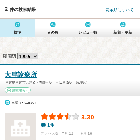
2
件の検索結果
表示順について
標準
★の数
レビュー数
新着・更新
駅周辺
大津診療所
高知県高知市大津乙（布師田駅、田辺島通駅、鹿児駅）
駐車場あり
土曜（〜12:30）
3.30
1件
アクセス数 7月:
12
| 6月:
20