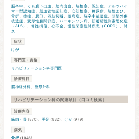
脳卒中
、
くも膜下出血
、
脳内出血
、
脳梗塞
、
認知症
、
アルツハイ
マー型認知症
、
脳血管性認知症
、
心筋梗塞
、
糖尿病
、
脳性まひ
、
骨折
、
捻挫
、
脱臼
、
四肢切断
、
腰痛症
、
脳卒中後遺症
、
頭部外傷
後遺症
、
変形性膝関節症
、
パーキンソン病
、
筋萎縮性側索硬化症
（ALS）
、
脊髄損傷
、
心不全
、
慢性閉塞性肺疾患（COPD）
、
肺
炎
症状
けが
専門医・資格
リハビリテーション科専門医
診療科目
脳神経外科
、
整形外科
リハビリテーション科の関連項目（口コミ検索）
診療内容
筋肉・骨
(870)、
手足
(832)、
けが
(979)
病気
骨折
(1046)