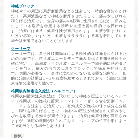
神経ブロック
神経やその周辺に局所麻酔薬などを注射して一時的な麻酔をかけ
たり、高周波熱などで神経を麻痺させたりして、痛みやしびれを
和らげる治療です。全身の痛みの緩和に使用されるほか、痛みを
生じている場所を特定する診断や血流改善の目的でも行われま
す。治療には通常、健康保険が適用されます。血液が固まりにく
い方や感染しやすい方、血液をサラサラにする薬を服用している
場合は実施できないことがあります。
クーリーフ
クーリーフは、変形性膝関節症による慢性的な膝痛を和らげるた
めの治療です。超音波エコーを使って痛みを伝える知覚神経を正
確に特定し、高周波（ラジオ波）エネルギーで部分的に熱のダメ
ージを与え、痛みの信号の伝達をブロックして痛みを軽減しま
す。切開が必要なく、身体に負担の少ない低侵襲な治療で、一般
的に治療の効果は1～2年程度持続するとされており、治療には健
康保険の適用が可能です。
椎間板内酵素注入療法（ヘルニコア）
椎間板内酵素注入療法は、飛び出して神経を圧迫しているヘルニ
ア（椎間板）の髄核に酵素（コンドリアーゼ）を含む薬剤「ヘル
ニコア」を注射する治療です。有効成分が髄核の保水成分を分解
し、膨張を和らげることで、神経への圧迫が軽減されて痛みやし
びれを改善する効果が期待できます。治療は健康保険が適用され
ますが、適応の範囲が限られており、ヘルニアの位置や形によっ
て適応外となる場合もあります。
病気