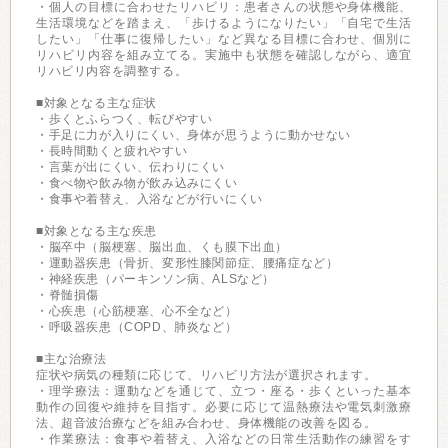
・個人の目標に合わせたリハビリ：患者さんの状態や身体機能、
生活環境などを踏まえ、「歩けるようになりたい」「自宅で生活
したい」「仕事に復帰したい」など異なる目標に合わせ、個別に
リハビリ内容を組み立てる。実施中も状態を確認しながら、適宜
リハビリ内容を調整する。
■対象となる主な症状
・歩くとふらつく、転びやすい
・手足に力が入りにくい、身体が思うように動かせない
・長時間動くと疲れやすい
・言葉が出にくい、伝わりにくい
・食べ物や飲み物が飲み込みにくい
・食事や着替え、入浴などが行いにくい
■対象となる主な疾患
・脳卒中（脳梗塞、脳出血、くも膜下出血）
・運動器疾患（骨折、変形性膝関節症、腰痛症など）
・神経疾患（パーキンソン病、ALSなど）
・脊髄損傷
・心疾患（心筋梗塞、心不全など）
・呼吸器疾患（COPD、肺炎など）
■主な治療法
症状や病気の種類に応じて、リハビリ方法が選択されます。
・理学療法：運動などを通じて、立つ・座る・歩くといった基本
動作の回復や維持を目指す。必要に応じて温熱療法や電気刺激療
法、超音波治療などを組み合わせ、身体機能の改善を図る。
・作業療法：食事や着替え、入浴などの日常生活動作の練習をす