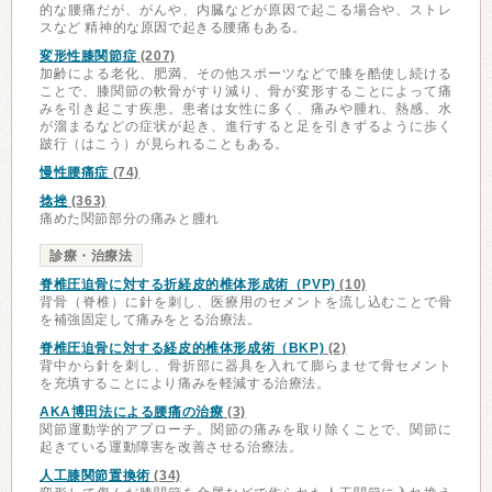
的な腰痛だが、がんや、内臓などが原因で起こる場合や、ストレ
スなど 精神的な原因で起きる腰痛もある。
変形性膝関節症
(207)
加齢による老化、肥満、その他スポーツなどで膝を酷使し続ける
ことで、膝関節の軟骨がすり減り、骨が変形することによって痛
みを引き起こす疾患。患者は女性に多く、痛みや腫れ、熱感、水
が溜まるなどの症状が起き、進行すると足を引きずるように歩く
跛行（はこう）が見られることもある。
慢性腰痛症
(74)
捻挫
(363)
痛めた関節部分の痛みと腫れ
診療・治療法
脊椎圧迫骨に対する折経皮的椎体形成術（PVP)
(10)
背骨（脊椎）に針を刺し、医療用のセメントを流し込むことで骨
を補強固定して痛みをとる治療法。
脊椎圧迫骨に対する経皮的椎体形成術（BKP)
(2)
背中から針を刺し、骨折部に器具を入れて膨らませて骨セメント
を充填することにより痛みを軽減する治療法。
AKA博田法による腰痛の治療
(3)
関節運動学的アプローチ。関節の痛みを取り除くことで、関節に
起きている運動障害を改善させる治療法。
人工膝関節置換術
(34)