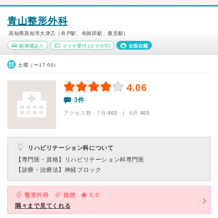
青山整形外科
高知県高知市大津乙（舟戸駅、布師田駅、鹿児駅）
駐車場あり
マイナ受付
(スマホ可)
女医在籍
土曜（〜17:00）
4.06
3件
アクセス数 7月:
463
| 6月:
465
リハビリテーション科について
【専門医・資格】
リハビリテーション科専門医
【診療・治療法】
神経ブロック
整形外科
捻挫
5.0
隅々まで見てくれる