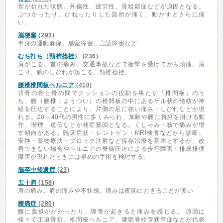
骨が折れた状態。外傷性、疲労性、骨粗鬆症などが原因となる。
ぶつかったり、ひねったりした箇所が痛く、動かすとさらに痛
い。
脳梗塞
(293)
半身の運動麻痺、感覚障害、言語障害など
むち打ち（頸椎捻挫）
(236)
肩がこる、首の痛み。交通事故などで衝撃を受けてから頭痛、肩
こり、腕のしびれが起こる。頸椎捻挫。
腰椎椎間板ヘルニア
(410)
背骨の骨と骨の間でクッションの役割を果たす「椎間板」のう
ち、腰（腰椎：ようつい）の椎間板の中にあるゲル状の髄核が神
経を圧迫することにより、片側の足に強い痛み・しびれなどが現
れる。20～40代の男性に多くみられ、加齢や腰に負担を掛ける動
作、喫煙、遺伝などが発症要因となる。くしゃみ・咳で痛みが増
す傾向がある。臨床症状・レントゲン・MRI検査などから診断。
安静・薬物療法・ブロック注射など保存治療を基本とするが、改
善できない場合やヘルニアの脊髄圧迫による歩行障害・排尿排便
障害が現れたときには早めの手術を検討する。
脳卒中後遺症
(23)
五十肩
(158)
肩の痛み。肩の痛みや不快感。痛みは夜間におきることが多い
腰痛症
(280)
腰に負担がかかったり、障害が起きると痛みを感じる。 原因は
様々で圧迫骨折、椎間板ヘルニア、腰部脊柱管狭窄症などが代表