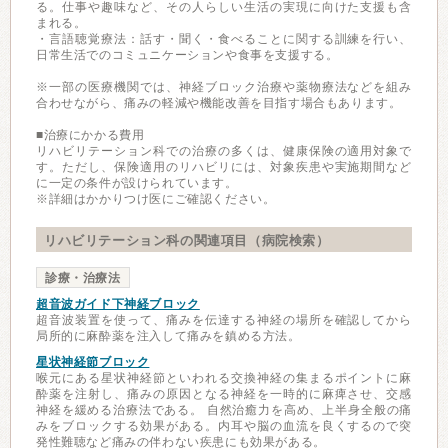
る。仕事や趣味など、その人らしい生活の実現に向けた支援も含
まれる。
・言語聴覚療法：話す・聞く・食べることに関する訓練を行い、
日常生活でのコミュニケーションや食事を支援する。
※一部の医療機関では、神経ブロック治療や薬物療法などを組み
合わせながら、痛みの軽減や機能改善を目指す場合もあります。
■治療にかかる費用
リハビリテーション科での治療の多くは、健康保険の適用対象で
す。ただし、保険適用のリハビリには、対象疾患や実施期間など
に一定の条件が設けられています。
※詳細はかかりつけ医にご確認ください。
リハビリテーション科の関連項目（病院検索）
診療・治療法
超音波ガイド下神経ブロック
超音波装置を使って、痛みを伝達する神経の場所を確認してから
局所的に麻酔薬を注入して痛みを鎮める方法。
星状神経節ブロック
喉元にある星状神経節といわれる交換神経の集まるポイントに麻
酔薬を注射し、痛みの原因となる神経を一時的に麻痺させ、交感
神経を緩める治療法である。 自然治癒力を高め、上半身全般の痛
みをブロックする効果がある。内耳や脳の血流を良くするので突
発性難聴など痛みの伴わない疾患にも効果がある。