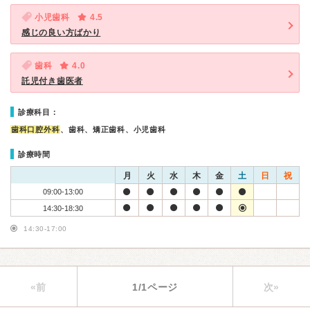
小児歯科
4.5
感じの良い方ばかり
歯科
4.0
託児付き歯医者
診療科目：
歯科口腔外科
、歯科、矯正歯科、小児歯科
診療時間
月
火
水
木
金
土
日
祝
09:00-13:00
14:30-18:30
14:30-17:00
«前
1/1ページ
次»