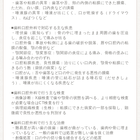
・歯茎や粘膜の異常：歯茎や舌、頬の内側の粘膜にできた腫瘍、
ただれ、白い膜、口内炎などの潰瘍
・唾液腺の異常：唾液が出にくく、口が乾燥する（ドライマウ
ス）、ねばつくなど
■歯科口腔外科で対応する主な疾患
・埋伏歯（親知らず）：骨の中に埋まったまま周囲の歯を圧迫
し、炎症を起こして痛みが出る
・口腔外傷：事故や転倒による歯の破折や脱落、唇や口腔内の粘
膜の裂傷、顎の骨折など
・顎関節症、顎変形症：顎関節の炎症による痛み、骨格の歪みに
よる噛み合わせのずれ
・口腔粘膜疾患、良性腫瘍：治りにくい口内炎、顎骨や粘膜にで
きるのう胞（袋状の病変）など
・口腔がん：舌や歯茎など口の中に発生する悪性の腫瘍
・唾液腺疾患：唾液の管に結石が詰まる唾石症（だせきしょ
う）、唾液が出にくくなる疾患など
■歯科口腔外科で行う主な検査
・画像診断：X線検査で歯や顎骨の状態を調べる、より精密な検査
が必要な場合はCT検査を行う
・病理組織検査（生検）：粘膜にできた病変の一部を採取し、顕
微鏡で良性か悪性かを判別する
■歯科口腔外科で行う主な治療
・難易度が高い歯の抜歯：歯根が曲がっている、歯肉や骨に埋ま
っているなど、一般の歯科では処置が難しい歯を抜く治療
・創傷処置：口の中の切り傷を縫合するなどの処置