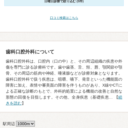
日曜日診療で絞り込む (0件)
口コミ検索はこちら
歯科口腔外科について
歯科口腔外科は、口腔内（口の中）と、その周辺組織の疾患や外
傷を専門に診る診療科です。歯や歯茎、舌、頬、唇、顎関節や顎
骨、その周辺の筋肉や神経、唾液腺などが診療対象となります。
歯科口腔外科で扱う疾患は、咀嚼、嚥下、発音といった機能面の
障害に加え、表情や審美面の障害を伴うものがあり、X線やCTに
よる正確な診断のもとで、外科的処置による機能の改善と自然な
形態の回復を目指します。その他、全身疾患（基礎疾患… 【
続
きを読む
】
駅周辺