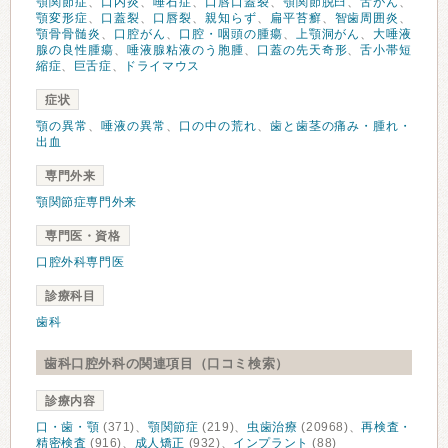
顎関節症
、
口内炎
、
唾石症
、
口唇口蓋裂
、
顎関節脱臼
、
舌がん
、
顎変形症
、
口蓋裂
、
口唇裂
、
親知らず
、
扁平苔癬
、
智歯周囲炎
、
顎骨骨髄炎
、
口腔がん
、
口腔・咽頭の腫瘍
、
上顎洞がん
、
大唾液
腺の良性腫瘍
、
唾液腺粘液のう胞腫
、
口蓋の先天奇形
、
舌小帯短
縮症
、
巨舌症
、
ドライマウス
症状
顎の異常
、
唾液の異常
、
口の中の荒れ
、
歯と歯茎の痛み・腫れ・
出血
専門外来
顎関節症専門外来
専門医・資格
口腔外科専門医
診療科目
歯科
歯科口腔外科の関連項目（口コミ検索）
診療内容
口・歯・顎
(371)、
顎関節症
(219)、
虫歯治療
(20968)、
再検査・
精密検査
(916)、
成人矯正
(932)、
インプラント
(88)