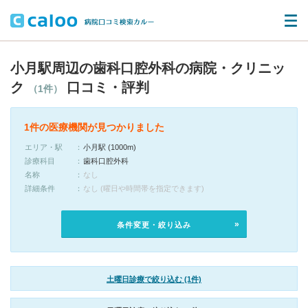
小月駅周辺の歯科口腔外科の病院・クリニッ
ク
口コミ・評判
（1件）
1件の医療機関が見つかりました
エリア・駅
小月駅 (1000m)
診療科目
歯科口腔外科
名称
なし
詳細条件
なし (曜日や時間帯を指定できます)
条件変更・絞り込み
土曜日診療で絞り込む (1件)