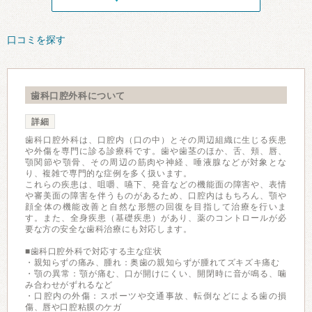
口コミを探す
歯科口腔外科について
詳細
歯科口腔外科は、口腔内（口の中）とその周辺組織に生じる疾患
や外傷を専門に診る診療科です。歯や歯茎のほか、舌、頬、唇、
顎関節や顎骨、その周辺の筋肉や神経、唾液腺などが対象とな
り、複雑で専門的な症例を多く扱います。
これらの疾患は、咀嚼、嚥下、発音などの機能面の障害や、表情
や審美面の障害を伴うものがあるため、口腔内はもちろん、顎や
顔全体の機能改善と自然な形態の回復を目指して治療を行いま
す。また、全身疾患（基礎疾患）があり、薬のコントロールが必
要な方の安全な歯科治療にも対応します。
■歯科口腔外科で対応する主な症状
・親知らずの痛み、腫れ：奥歯の親知らずが腫れてズキズキ痛む
・顎の異常：顎が痛む、口が開けにくい、開閉時に音が鳴る、噛
み合わせがずれるなど
・口腔内の外傷：スポーツや交通事故、転倒などによる歯の損
傷、唇や口腔粘膜のケガ