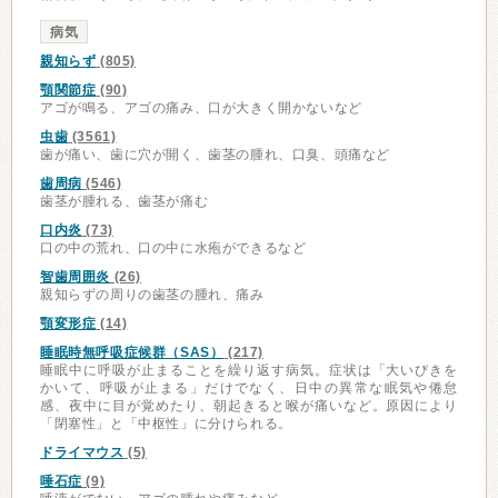
病気
親知らず
(805)
顎関節症
(90)
アゴが鳴る、アゴの痛み、口が大きく開かないなど
虫歯
(3561)
歯が痛い、歯に穴が開く、歯茎の腫れ、口臭、頭痛など
歯周病
(546)
歯茎が腫れる、歯茎が痛む
口内炎
(73)
口の中の荒れ、口の中に水疱ができるなど
智歯周囲炎
(26)
親知らずの周りの歯茎の腫れ、痛み
顎変形症
(14)
睡眠時無呼吸症候群（SAS）
(217)
睡眠中に呼吸が止まることを繰り返す病気。症状は「大いびきを
かいて、呼吸が止まる」だけでなく、日中の異常な眠気や倦怠
感、夜中に目が覚めたり、朝起きると喉が痛いなど。原因により
「閉塞性」と「中枢性」に分けられる。
ドライマウス
(5)
唾石症
(9)