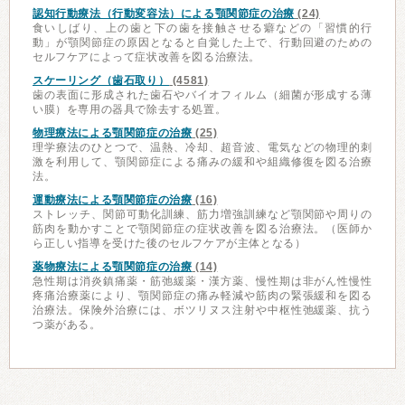
認知行動療法（行動変容法）による顎関節症の治療
(24)
食いしばり、上の歯と下の歯を接触させる癖などの「習慣的行
動」が顎関節症の原因となると自覚した上で、行動回避のための
セルフケアによって症状改善を図る治療法。
スケーリング（歯石取り）
(4581)
歯の表面に形成された歯石やバイオフィルム（細菌が形成する薄
い膜）を専用の器具で除去する処置。
物理療法による顎関節症の治療
(25)
理学療法のひとつで、温熱、冷却、超音波、電気などの物理的刺
激を利用して、顎関節症による痛みの緩和や組織修復を図る治療
法。
運動療法による顎関節症の治療
(16)
ストレッチ、関節可動化訓練、筋力増強訓練など顎関節や周りの
筋肉を動かすことで顎関節症の症状改善を図る治療法。（医師か
ら正しい指導を受けた後のセルフケアが主体となる）
薬物療法による顎関節症の治療
(14)
急性期は消炎鎮痛薬・筋弛緩薬・漢方薬、慢性期は非がん性慢性
疼痛治療薬により、顎関節症の痛み軽減や筋肉の緊張緩和を図る
治療法。保険外治療には、ボツリヌス注射や中枢性弛緩薬、抗う
つ薬がある。