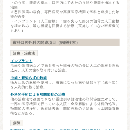
・のう胞、腫瘍の摘出：口腔内にできたのう胞や腫瘍を摘出する
治療
※悪性腫瘍の場合、専門病院や高度医療機関で医科と連携した治
療が必要
・インプラント（人工歯根）：歯を失った部分の顎骨に人工歯根
を埋め込み、噛む機能を回復する治療（実施していない医療機関
もあり）
歯科口腔外科の関連項目（病院検索）
診療・治療法
インプラント
虫歯や歯周病などで歯を失った部分の顎の骨に人工の歯根を埋め
込み、人工の歯を取り付ける治療。
虫歯・親知らずの抜歯
痛み止めの麻酔を使用し、虫歯になった歯や親知らず（親不知）
を人為的に抜く治療。
外科的手術による顎関節症の治療
他の治療法で改善できない重症例や難治性の顎関節症に対して、
一部の医療機関で行っている入院・全身麻酔による外科的処置。
顎関節の洗浄術、癒着除去術、関節円板の切除術、人工関節置換
術などがある。
病気