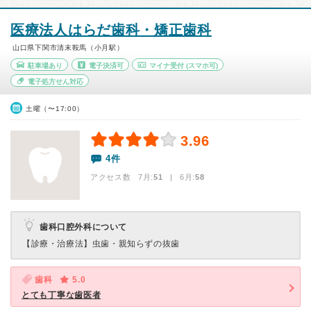
医療法人はらだ歯科・矯正歯科
山口県下関市清末鞍馬（小月駅）
駐車場あり
電子決済可
マイナ受付
(スマホ可)
電子処方せん対応
土曜（〜17:00）
3.96
4件
アクセス数 7月:
51
| 6月:
58
歯科口腔外科について
【診療・治療法】
虫歯・親知らずの抜歯
歯科
5.0
とても丁寧な歯医者