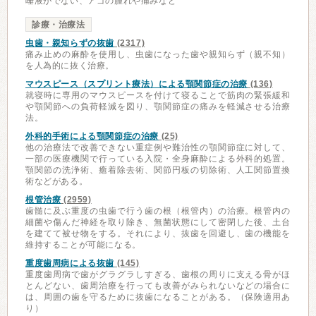
唾液がでない、アゴの腫れや痛みなど
診療・治療法
虫歯・親知らずの抜歯
(2317)
痛み止めの麻酔を使用し、虫歯になった歯や親知らず（親不知）
を人為的に抜く治療。
マウスピース（スプリント療法）による顎関節症の治療
(136)
就寝時に専用のマウスピースを付けて寝ることで筋肉の緊張緩和
や顎関節への負荷軽減を図り、顎関節症の痛みを軽減させる治療
法。
外科的手術による顎関節症の治療
(25)
他の治療法で改善できない重症例や難治性の顎関節症に対して、
一部の医療機関で行っている入院・全身麻酔による外科的処置。
顎関節の洗浄術、癒着除去術、関節円板の切除術、人工関節置換
術などがある。
根管治療
(2959)
歯髄に及ぶ重度の虫歯で行う歯の根（根管内）の治療。根管内の
細菌や傷んだ神経を取り除き、無菌状態にして密閉した後、土台
を建てて被せ物をする。それにより、抜歯を回避し、歯の機能を
維持することが可能になる。
重度歯周病による抜歯
(145)
重度歯周病で歯がグラグラしすぎる、歯根の周りに支える骨がほ
とんどない、歯周治療を行っても改善がみられないなどの場合に
は、周囲の歯を守るために抜歯になることがある。（保険適用あ
り）