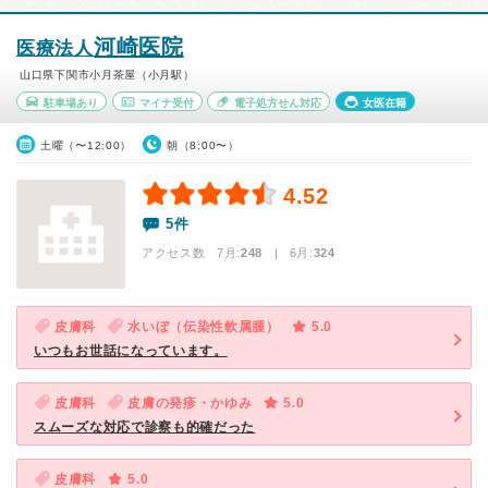
河崎医院
医療法人
山口県下関市小月茶屋（小月駅）
駐車場あり
マイナ受付
電子処方せん対応
女医在籍
土曜（〜12:00）
朝（8:00〜）
4.52
5件
アクセス数 7月:
248
| 6月:
324
皮膚科
水いぼ（伝染性軟属腫）
5.0
いつもお世話になっています。
皮膚科
皮膚の発疹・かゆみ
5.0
スムーズな対応で診察も的確だった
皮膚科
5.0