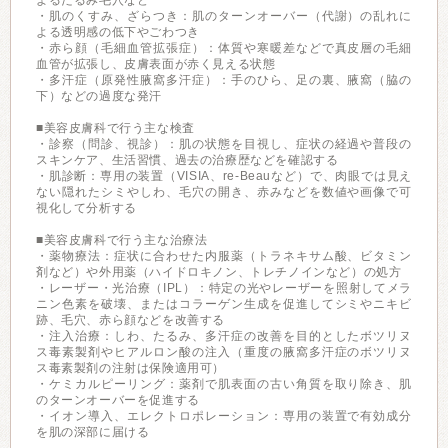
よるたるみ毛穴など
・肌のくすみ、ざらつき：肌のターンオーバー（代謝）の乱れに
よる透明感の低下やごわつき
・赤ら顔（毛細血管拡張症）：体質や寒暖差などで真皮層の毛細
血管が拡張し、皮膚表面が赤く見える状態
・多汗症（原発性腋窩多汗症）：手のひら、足の裏、腋窩（脇の
下）などの過度な発汗
■美容皮膚科で行う主な検査
・診察（問診、視診）：肌の状態を目視し、症状の経過や普段の
スキンケア、生活習慣、過去の治療歴などを確認する
・肌診断：専用の装置（VISIA、re-Beauなど）で、肉眼では見え
ない隠れたシミやしわ、毛穴の開き、赤みなどを数値や画像で可
視化して分析する
■美容皮膚科で行う主な治療法
・薬物療法：症状に合わせた内服薬（トラネキサム酸、ビタミン
剤など）や外用薬（ハイドロキノン、トレチノインなど）の処方
・レーザー・光治療（IPL）：特定の光やレーザーを照射してメラ
ニン色素を破壊、またはコラーゲン生成を促進してシミやニキビ
跡、毛穴、赤ら顔などを改善する
・注入治療：しわ、たるみ、多汗症の改善を目的としたボツリヌ
ス毒素製剤やヒアルロン酸の注入（重度の腋窩多汗症のボツリヌ
ス毒素製剤の注射は保険適用可）
・ケミカルピーリング：薬剤で肌表面の古い角質を取り除き、肌
のターンオーバーを促進する
・イオン導入、エレクトロポレーション：専用の装置で有効成分
を肌の深部に届ける