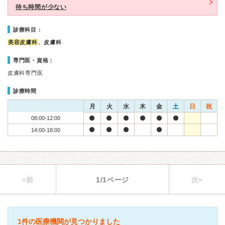
待ち時間が少ない
診療科目：
美容皮膚科
、皮膚科
専門医・資格：
皮膚科専門医
診療時間
月
火
水
木
金
土
日
祝
08:00-12:00
14:00-18:00
«前
1/1ページ
次»
1件の医療機関が見つかりました