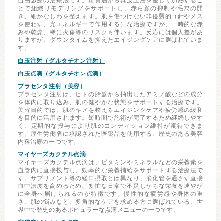
自由診療の治療法です。角質層から真皮上層を優しく加熱するこ
とで組織リモデリングをサポートし、赤ら顔の抑制や毛穴の開
き、細かなしわを整えます。肌を傷つけない非侵襲的（針やメス
を使わず、光エネルギーで作用する）な治療ですが、一時的な赤
みや乾燥、稀に火傷等のリスクも伴います。反応には個人差があ
りますが、ダウンタイムを抑えたエイジングケアに選ばれていま
す。
白玉注射（グルタチオン注射）
白玉点滴（グルタチオン点滴）
プラセンタ注射（美容）
プラセンタ注射は、ヒトの胎盤から抽出したアミノ酸などの成分
を体内に取り込み、肌の健やかな状態をサポートする治療です。
美容目的では、肌のキメを整えるエイジングケアや疲労感の緩和
を目的に活用されます。短時間で施術が完了するため継続しやす
く、定期的な投与により肌のコンディション維持が期待できま
す。厚生労働省に承認された医薬品を使用する、歴史のある美容
内科治療の一つです。
マイヤーズカクテル点滴
マイヤーズカクテル点滴は、ビタミンやミネラルなどの栄養素を
血管内に直接投与し、効率的な栄養補給をサポートする治療法で
す。サプリメント等の経口摂取とは異なり、消化管を通さず直接
血中濃度を高めるため、多忙な日常で不足しがちな栄養を速やか
に全身へ届けられるのが特徴です。慢性的な疲労感や身体の重
さ、肌の悩みなど、多角的なケアを求める方に選ばれている、世
界中で歴史のあるポピュラーな点滴メニューの一つです。