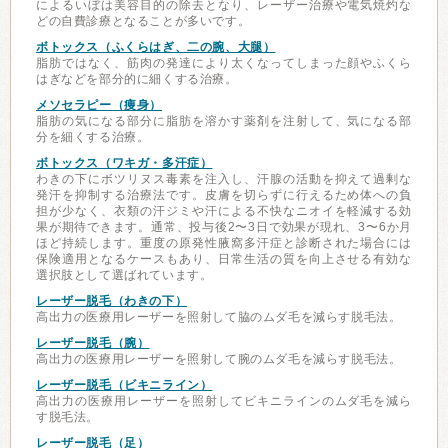
によるいぼは美容目的の除去となり、レーザー治療や電気焼灼な
どの自費診療となることが多いです。
ボトックス（ふくらはぎ、二の腕、大腿）
脂肪ではなく、筋肉の発達により太くなってしまった顔やふくら
はぎなどを部分的に細くする治療。
メソセラピー（痩身）
脂肪の気になる部分に脂肪を溶かす薬剤を注射して、気になる部
分を細くする治療。
ボトックス（ワキガ・多汗症）
わきの下にボツリヌス毒素を注入し、汗腺の活動を抑えて過剰な
発汗を抑制する治療法です。皮膚を切らずに行えるため体への負
担が少なく、衣類の汗ジミや汗による不快なニオイを軽減する効
果が期待できます。通常、投与後2〜3日で効果が現れ、3〜6か月
ほど持続します。重度の原発性腋窩多汗症と診断された場合には
保険適用となるケースもあり、日常生活の質を向上させる有効な
選択肢として選ばれています。
レーザー脱毛（わきの下）
高出力の医療用レーザーを照射して脇のムダ毛を減らす脱毛法。
レーザー脱毛（腕）
高出力の医療用レーザーを照射して腕のムダ毛を減らす脱毛法。
レーザー脱毛（ビキニライン）
高出力の医療用レーザーを照射してビキニラインのムダ毛を減ら
す脱毛法。
レーザー脱毛（足）