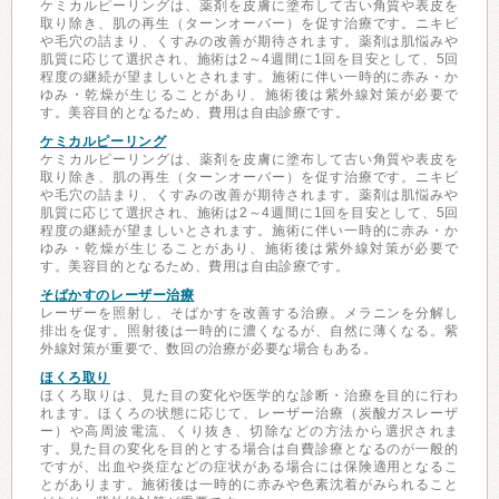
ケミカルピーリングは、薬剤を皮膚に塗布して古い角質や表皮を
取り除き、肌の再生（ターンオーバー）を促す治療です。ニキビ
や毛穴の詰まり、くすみの改善が期待されます。薬剤は肌悩みや
肌質に応じて選択され、施術は2～4週間に1回を目安として、5回
程度の継続が望ましいとされます。施術に伴い一時的に赤み・か
ゆみ・乾燥が生じることがあり、施術後は紫外線対策が必要で
す。美容目的となるため、費用は自由診療です。
ケミカルピーリング
ケミカルピーリングは、薬剤を皮膚に塗布して古い角質や表皮を
取り除き、肌の再生（ターンオーバー）を促す治療です。ニキビ
や毛穴の詰まり、くすみの改善が期待されます。薬剤は肌悩みや
肌質に応じて選択され、施術は2～4週間に1回を目安として、5回
程度の継続が望ましいとされます。施術に伴い一時的に赤み・か
ゆみ・乾燥が生じることがあり、施術後は紫外線対策が必要で
す。美容目的となるため、費用は自由診療です。
そばかすのレーザー治療
レーザーを照射し、そばかすを改善する治療。メラニンを分解し
排出を促す。照射後は一時的に濃くなるが、自然に薄くなる。紫
外線対策が重要で、数回の治療が必要な場合もある。
ほくろ取り
ほくろ取りは、見た目の変化や医学的な診断・治療を目的に行わ
れます。ほくろの状態に応じて、レーザー治療（炭酸ガスレーザ
ー）や高周波電流、くり抜き、切除などの方法から選択されま
す。見た目の変化を目的とする場合は自費診療となるのが一般的
ですが、出血や炎症などの症状がある場合には保険適用となるこ
とがあります。施術後は一時的に赤みや色素沈着がみられること