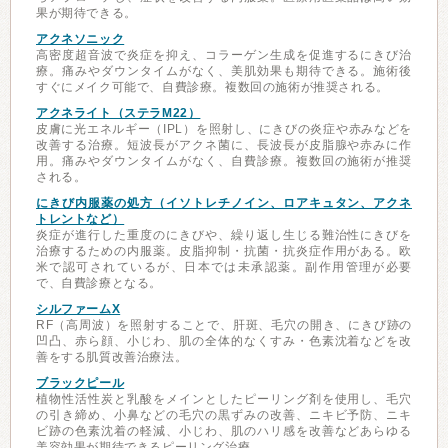
果が期待できる。
アクネソニック
高密度超音波で炎症を抑え、コラーゲン生成を促進するにきび治
療。痛みやダウンタイムがなく、美肌効果も期待できる。施術後
すぐにメイク可能で、自費診療。複数回の施術が推奨される。
アクネライト（ステラM22）
皮膚に光エネルギー（IPL）を照射し、にきびの炎症や赤みなどを
改善する治療。短波長がアクネ菌に、長波長が皮脂腺や赤みに作
用。痛みやダウンタイムがなく、自費診療。複数回の施術が推奨
される。
にきび内服薬の処方（イソトレチノイン、ロアキュタン、アクネ
トレントなど）
炎症が進行した重度のにきびや、繰り返し生じる難治性にきびを
治療するための内服薬。皮脂抑制・抗菌・抗炎症作用がある。欧
米で認可されているが、日本では未承認薬。副作用管理が必要
で、自費診療となる。
シルファームX
RF（高周波）を照射することで、肝斑、毛穴の開き、にきび跡の
凹凸、赤ら顔、小じわ、肌の全体的なくすみ・色素沈着などを改
善をする肌質改善治療法。
ブラックピール
植物性活性炭と乳酸をメインとしたピーリング剤を使用し、毛穴
の引き締め、小鼻などの毛穴の黒ずみの改善、ニキビ予防、ニキ
ビ跡の色素沈着の軽減、小じわ、肌のハリ感を改善などあらゆる
美容効果が期待できるピーリング治療。