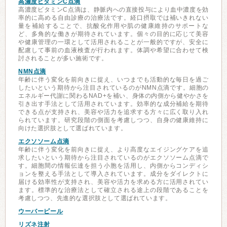
高濃度ビタミンC点滴
高濃度ビタミンC点滴は、静脈内への直接投与により血中濃度を効
率的に高める自由診療の治療法です。経口摂取では補いきれない
量を補給することで、抗酸化作用や肌の健康維持のサポートな
ど、多角的な働きが期待されています。個々の目的に応じて美容
や健康管理の一環として活用されることが一般的ですが、安全に
配慮して事前の血液検査が行われます。体調や希望に合わせて検
討されることが多い施術です。
NMN点滴
年齢に伴う変化を前向きに捉え、いつまでも活動的な毎日を過ご
したいという期待から注目されているのがNMN点滴です。細胞の
エネルギー代謝に関わるNAD+を補い、身体の内側から健やかさを
引き出す手法として活用されています。効率的な成分補給を期待
できる点が支持され、美容や活力を追求する方々に広く取り入れ
られています。研究段階の側面を考慮しつつ、自身の健康維持に
向けた選択肢として選ばれています。
エクソソーム点滴
年齢に伴う変化を前向きに捉え、より高度なエイジングケアを追
求したいという期待から注目されているのがエクソソーム点滴で
す。細胞間の情報伝達を担う小胞を活用し、内側からコンディシ
ョンを整える手法として導入されています。成分をダイレクトに
届ける効率性が支持され、美容や活力を求める方に活用されてい
ます。標準的な治療法として確立される途上の段階であることを
考慮しつつ、先進的な選択肢として選ばれています。
ウーバーピール
リズネ注射