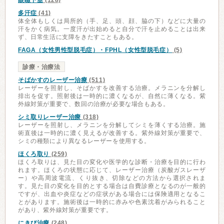
眼瞼下垂
(128)
多汗症
(41)
体全体もしくは局所的（手、足、頭、顔、脇の下）などに大量の
汗をかく病気。一度汗が出始めると自分で汗を止めることは出来
ず、日常生活に支障をきたすこともある。
FAGA（女性男性型脱毛症）・FPHL（女性型脱毛症）
(5)
診療・治療法
そばかすのレーザー治療
(511)
レーザーを照射し、そばかすを改善する治療。メラニンを分解し
排出を促す。照射後は一時的に濃くなるが、自然に薄くなる。紫
外線対策が重要で、数回の治療が必要な場合もある。
シミ取りレーザー治療
(318)
レーザーを照射し、メラニンを分解してシミを薄くする治療。施
術直後は一時的に濃く見えるが改善する。紫外線対策が重要で、
シミの種類により異なるレーザーを使用する。
ほくろ取り
(259)
ほくろ取りは、見た目の変化や医学的な診断・治療を目的に行わ
れます。ほくろの状態に応じて、レーザー治療（炭酸ガスレーザ
ー）や高周波電流、くり抜き、切除などの方法から選択されま
す。見た目の変化を目的とする場合は自費診療となるのが一般的
ですが、出血や炎症などの症状がある場合には保険適用となるこ
とがあります。施術後は一時的に赤みや色素沈着がみられること
があり、紫外線対策が重要です。
にきび治療
(248)