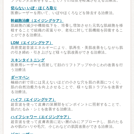
プラセンタ注射をすることでアザの症状を軽減させえる治療法。
切らない いぼ・ほくろ取り
医療レーザーを用いて、いぼやほくろなどを除去する治療法。
幹細胞治療（エイジングケア）
肌細胞の減少や機能低下を、培養し増加させた元気な肌細胞を移
植することで組織の若返りや、老化に対して肌機能を回復するこ
とができる治療法。
LDM（エイジングケア）
高密度超音波エネルギーにより、肌再生・美肌改善をしながら肌
の引き締め・引き上げなど様々な肌改善ができる治療法。
スキンタイトニング
医療用レーザーを照射して顔のリフトアップや小じわの改善を行
う治療法
ダーマペン
極細の針で目には見えないほどの小さな穴を肌の表面につくり、
肌の自然治癒力を向上させることで、様々な肌トラブルを改善す
る治療法。
ハイフ（エイジングケア）
超音波を使って皮膚の深層部をピンポイントに照射することで、
肌のたるみ・シミを改善する治療法。
ハイフシャワー（エイジングケア）
超音波を使って皮膚表面に近い層のみにアプローチし、肌のたる
みや肌のハリや毛穴、小じわなどの肌質改善ができる治療法。