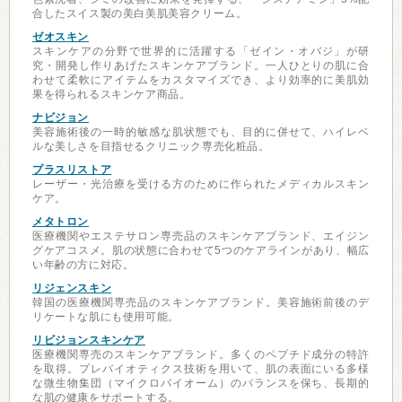
合したスイス製の美白美肌美容クリーム。
ゼオスキン
スキンケアの分野で世界的に活躍する「ゼイン・オバジ」が研
究・開発し作りあげたスキンケアブランド。一人ひとりの肌に合
わせて柔軟にアイテムをカスタマイズでき、より効率的に美肌効
果を得られるスキンケア商品。
ナビジョン
美容施術後の一時的敏感な肌状態でも、目的に併せて、ハイレベ
ルな美しさを目指せるクリニック専売化粧品。
プラスリストア
レーザー・光治療を受ける方のために作られたメディカルスキン
ケア。
メタトロン
医療機関やエステサロン専売品のスキンケアブランド、エイジン
グケアコスメ。肌の状態に合わせて5つのケアラインがあり、幅広
い年齢の方に対応。
リジェンスキン
韓国の医療機関専売品のスキンケアブランド。美容施術前後のデ
リケートな肌にも使用可能。
リビジョンスキンケア
医療機関専売のスキンケアブランド。多くのペプチド成分の特許
を取得。プレバイオティクス技術を用いて、肌の表面にいる多様
な微生物集団（マイクロバイオーム）のバランスを保ち、長期的
な肌の健康をサポートする。