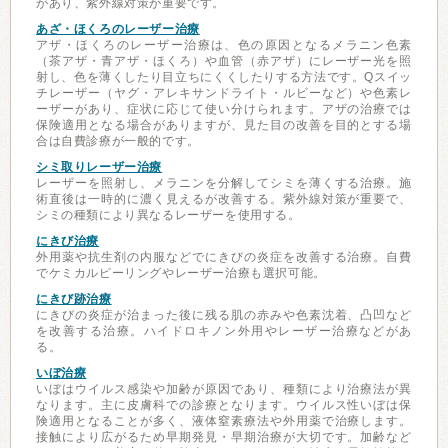
があり、紫外線対策が重要です。
あざ・ほくろのレーザー治療
アザ・ほくろのレーザー治療は、色の原因となるメラニン色素
（茶アザ・青アザ・ほくろ）や血管（赤アザ）にレーザー光を照
射し、色を薄くしたり目立ちにくくしたりする方法です。Qスイッ
チレーザー（ヤグ・アレキサンドライト・ルビーなど）や色素レ
ーザーがあり、症状に応じて使い分けられます。アザの治療では
保険適用となる場合がありますが、見た目の改善を目的とする場
合は自費診療が一般的です。
シミ取りレーザー治療
レーザーを照射し、メラニンを分解してシミを薄くする治療。施
術直後は一時的に濃く見えるが改善する。紫外線対策が重要で、
シミの種類により異なるレーザーを使用する。
にきび治療
外用薬や抗生剤の内服などでにきびの炎症を改善する治療。自費
でケミカルピーリングやレーザー治療も選択可能。
にきび跡治療
にきびの炎症が治まった後に残る肌の赤みや色素沈着、凸凹など
を改善する治療。ハイドロキノン外用やレーザー治療などがあ
る。
いぼ治療
いぼはウイルス感染や加齢が原因であり、種類により治療法が異
なります。主に皮膚科での診療となります。ウイルス性いぼは保
険適用となることが多く、液体窒素療法や外用薬で治療します。
接触により広がるため早期発見・早期治療が大切です。加齢など