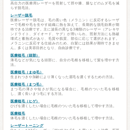
高出力の医療用レーザーを照射して脛や膝、腿などのムダ毛を減
らす脱毛法。
レーザー脱毛
医療レーザー脱毛は、毛の黒い色（メラニン）に反応するレーザ
ーで毛根や毛を生やす組織に熱を加えて、長期的な脱毛効果が期
待できる治療です。主に波長の異なる3種類のレーザー（アレキサ
ンドライト、ダイオード、ヤグ）が用いられ、照射方法にも熱破
壊式と蓄熱式があり、毛質や肌質、部位に応じて選択されます。
メラニンに反応する仕組みのため、白髪には効果が期待できませ
ん。多くは美容目的となり、自由診療です。
医療植毛（頭部）
薄毛などが気になる頭部に、自分の毛根を移植して髪を増やす方
法。
医療植毛（まゆ毛）
生まれつきや加齢により薄くなった眉毛を濃くするための方法。
医療植毛（まつ毛）
まつ毛の薄さや短さが気になる場合に、毛根のついた毛を移植
し、濃く長いまつ毛にする方法。
医療植毛（ヒゲ）
ひげを濃くしたい場合に毛根のついた毛を移植して増やす方法。
医療植毛
体毛を濃くしたい場合に毛根のついた毛を移植して増やす方法。
レーザートーニング