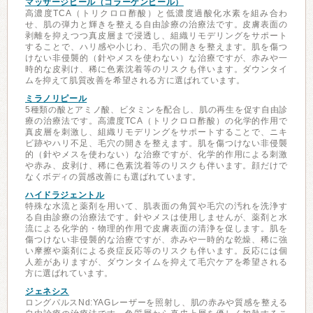
マッサージピール（コラーゲンピール）
高濃度TCA（トリクロロ酢酸）と低濃度過酸化水素を組み合わ
せ、肌の弾力と輝きを整える自由診療の治療法です。皮膚表面の
剥離を抑えつつ真皮層まで浸透し、組織リモデリングをサポート
することで、ハリ感や小じわ、毛穴の開きを整えます。肌を傷つ
けない非侵襲的（針やメスを使わない）な治療ですが、赤みや一
時的な皮剥け、稀に色素沈着等のリスクも伴います。ダウンタイ
ムを抑えて肌質改善を希望される方に選ばれています。
ミラノリピール
5種類の酸とアミノ酸、ビタミンを配合し、肌の再生を促す自由診
療の治療法です。高濃度TCA（トリクロロ酢酸）の化学的作用で
真皮層を刺激し、組織リモデリングをサポートすることで、ニキ
ビ跡やハリ不足、毛穴の開きを整えます。肌を傷つけない非侵襲
的（針やメスを使わない）な治療ですが、化学的作用による刺激
や赤み、皮剥け、稀に色素沈着等のリスクも伴います。顔だけで
なくボディの質感改善にも選ばれています。
ハイドラジェントル
特殊な水流と薬剤を用いて、肌表面の角質や毛穴の汚れを洗浄す
る自由診療の治療法です。針やメスは使用しませんが、薬剤と水
流による化学的・物理的作用で皮膚表面の清浄を促します。肌を
傷つけない非侵襲的な治療ですが、赤みや一時的な乾燥、稀に強
い摩擦や薬剤による炎症反応等のリスクも伴います。反応には個
人差がありますが、ダウンタイムを抑えて毛穴ケアを希望される
方に選ばれています。
ジェネシス
ロングパルスNd:YAGレーザーを照射し、肌の赤みや質感を整える