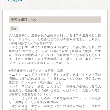
口コミを探す
美容皮膚科について
詳細
美容皮膚科は、皮膚疾患の治癒を目的とする通常の皮膚科とは異
なり、シミやしわ、たるみなどの美容の悩みを改善し、より美し
い肌を目指すための診療科です。
メスを使わず、専用の医療機器や薬剤による施術が中心です。健
康保険の適用外となるため原則自由診療（全額自己負担）です
が、症状や治療内容によっては一部保険適用になる場合もありま
す。実際の費用や内容は医療機関により異なるため、事前のカウ
ンセリングで詳細を確認することが大切です。
■美容皮膚科で対応する主な症状、疾患
・ニキビ、ニキビ跡（尋常性ざ瘡）：皮脂の詰まりやアクネ菌の
増殖による毛穴の炎症で、赤く腫れたニキビのほか、炎症後の色
素沈着、クレーター（肌の凹凸）など
・シミ、そばかす、肝斑（かんぱん）：紫外線の蓄積による老人
性色素斑、遺伝的要因の強い雀卵斑（そばかす）、女性ホルモン
が影響する左右対称のシミなど
・しわ、ほうれい線、たるみ：加齢や紫外線でコラーゲンが減少
し、弾力を失った皮膚や筋肉の緩み
・毛穴の開き、黒ずみ：過剰な皮脂分泌や毛穴の詰まり、加齢に