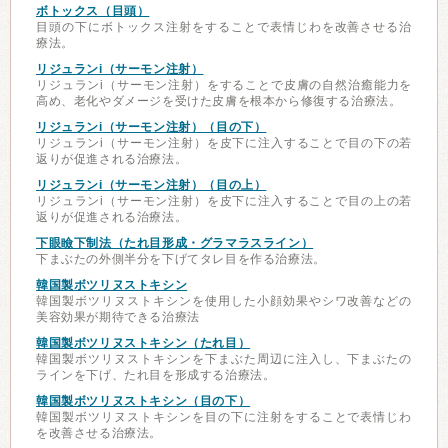
ボトックス（目頭）
目頭の下にボトックス注射をすることで表情じわを改善させる治
療法。
リジュランi（サーモン注射）
リジュランi（サーモン注射）をすることで皮膚の自然治癒能力を
高め、老化やダメージを受けた皮膚を根本から修復する治療法。
リジュランi（サーモン注射）（目の下）
リジュランi（サーモン注射）を皮下に注入することで目の下の若
返りが促進される治療法。
リジュランi（サーモン注射）（目の上）
リジュランi（サーモン注射）を皮下に注入することで目の上の若
返りが促進される治療法。
下眼瞼下制法（たれ目形成・グラマラスライン）
下まぶたの外側半分を下げてタレ目を作る治療法。
韓国製ボツリヌストキシン
韓国製ボツリヌストキシンを使用した小顔効果やシワ改善などの
美容効果が期待できる治療法
韓国製ボツリヌストキシン（たれ目）
韓国製ボツリヌストキシンを下まぶた周辺に注入し、下まぶたの
ラインを下げ、たれ目を形成する治療法。
韓国製ボツリヌストキシン（目の下）
韓国製ボツリヌストキシンを目の下に注射をすることで表情じわ
を改善させる治療法。