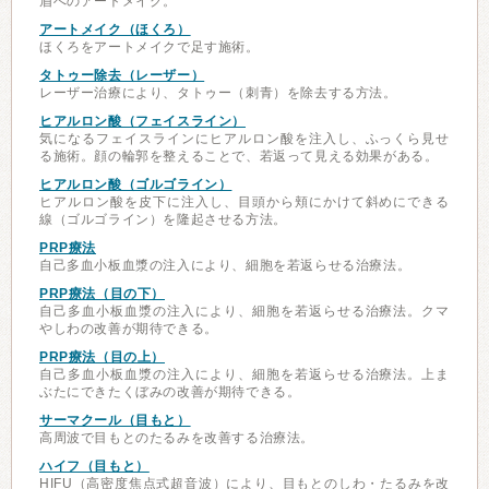
眉へのアートメイク。
アートメイク（ほくろ）
ほくろをアートメイクで足す施術。
タトゥー除去（レーザー）
レーザー治療により、タトゥー（刺青）を除去する方法。
ヒアルロン酸（フェイスライン）
気になるフェイスラインにヒアルロン酸を注入し、ふっくら見せ
る施術。顔の輪郭を整えることで、若返って見える効果がある。
ヒアルロン酸（ゴルゴライン）
ヒアルロン酸を皮下に注入し、目頭から頬にかけて斜めにできる
線（ゴルゴライン）を隆起させる方法。
PRP療法
自己多血小板血漿の注入により、細胞を若返らせる治療法。
PRP療法（目の下）
自己多血小板血漿の注入により、細胞を若返らせる治療法。クマ
やしわの改善が期待できる。
PRP療法（目の上）
自己多血小板血漿の注入により、細胞を若返らせる治療法。上ま
ぶたにできたくぼみの改善が期待できる。
サーマクール（目もと）
高周波で目もとのたるみを改善する治療法。
ハイフ（目もと）
HIFU（高密度焦点式超音波）により、目もとのしわ・たるみを改