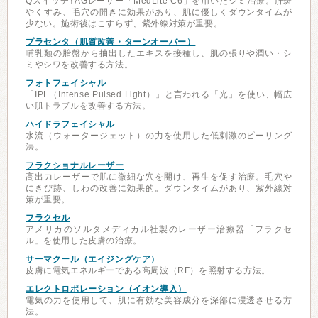
QスイッチYAGレーザー「MedLite C6」を用いたシミ治療。肝斑
やくすみ、毛穴の開きに効果があり、肌に優しくダウンタイムが
少ない。施術後はこすらず、紫外線対策が重要。
プラセンタ（肌質改善・ターンオーバー）
哺乳類の胎盤から抽出したエキスを接種し、肌の張りや潤い・シ
ミやシワを改善する方法。
フォトフェイシャル
「IPL（Intense Pulsed Light）」と言われる「光」を使い、幅広
い肌トラブルを改善する方法。
ハイドラフェイシャル
水流（ウォータージェット）の力を使用した低刺激のピーリング
法。
フラクショナルレーザー
高出力レーザーで肌に微細な穴を開け、再生を促す治療。毛穴や
にきび跡、しわの改善に効果的。ダウンタイムがあり、紫外線対
策が重要。
フラクセル
アメリカのソルタメディカル社製のレーザー治療器「フラクセ
ル」を使用した皮膚の治療。
サーマクール（エイジングケア）
皮膚に電気エネルギーである高周波（RF）を照射する方法。
エレクトロポレーション（イオン導入）
電気の力を使用して、肌に有効な美容成分を深部に浸透させる方
法。