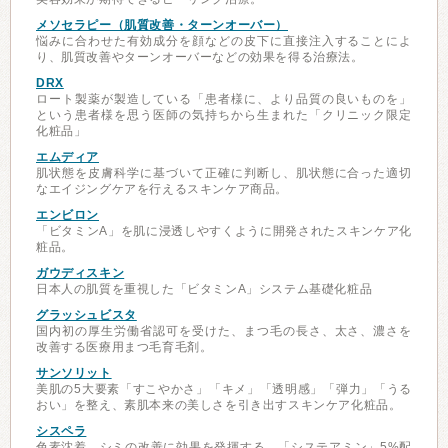
メソセラピー（肌質改善・ターンオーバー）
悩みに合わせた有効成分を顔などの皮下に直接注入することによ
り、肌質改善やターンオーバーなどの効果を得る治療法。
DRX
ロート製薬が製造している「患者様に、より品質の良いものを」
という患者様を思う医師の気持ちから生まれた「クリニック限定
化粧品」
エムディア
肌状態を皮膚科学に基づいて正確に判断し、肌状態に合った適切
なエイジングケアを行えるスキンケア商品。
エンビロン
「ビタミンA」を肌に浸透しやすくように開発されたスキンケア化
粧品。
ガウディスキン
日本人の肌質を重視した「ビタミンA」システム基礎化粧品
グラッシュビスタ
国内初の厚生労働省認可を受けた、まつ毛の長さ、太さ、濃さを
改善する医療用まつ毛育毛剤。
サンソリット
美肌の5大要素「すこやかさ」「キメ」「透明感」「弾力」「うる
おい」を整え、素肌本来の美しさを引き出すスキンケア化粧品。
シスペラ
色素沈着、シミの改善に効果を発揮する、「システアミン」5%配