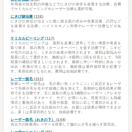
外用薬や抗生剤の内服などでにきびの炎症を改善する治療。自費
でケミカルピーリングやレーザー治療も選択可能。
にきび跡治療
(138)
にきびの炎症が治まった後に残る肌の赤みや色素沈着、凸凹など
を改善する治療。ハイドロキノン外用やレーザー治療などがあ
る。
ケミカルピーリング
(117)
ケミカルピーリングは、薬剤を皮膚に塗布して古い角質や表皮を
取り除き、肌の再生（ターンオーバー）を促す治療です。ニキビ
や毛穴の詰まり、くすみの改善が期待されます。薬剤は肌悩みや
肌質に応じて選択され、施術は2～4週間に1回を目安として、5回
程度の継続が望ましいとされます。施術に伴い一時的に赤み・か
ゆみ・乾燥が生じることがあり、施術後は紫外線対策が必要で
す。美容目的となるため、費用は自由診療です。
レーザー脱毛
(151)
医療レーザー脱毛は、毛の黒い色（メラニン）に反応するレーザ
ーで毛根や毛を生やす組織に熱を加えて、長期的な脱毛効果が期
待できる治療です。主に波長の異なる3種類のレーザー（アレキサ
ンドライト、ダイオード、ヤグ）が用いられ、照射方法にも熱破
壊式と蓄熱式があり、毛質や肌質、部位に応じて選択されます。
メラニンに反応する仕組みのため、白髪には効果が期待できませ
ん。多くは美容目的となり、自由診療です。
レーザー脱毛（わきの下）
(144)
高出力の医療用レーザーを照射して脇のムダ毛を減らす脱毛法。