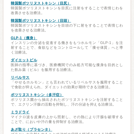
韓国製ボツリヌストキシン（目尻）
韓国製ボツリヌストキシンを目尻に注射をすることで表情じわを
改善させる治療法。
韓国製ボツリヌストキシン（目頭）
韓国製ボツリヌストキシンを目頭の下に射をすることで表情じわ
を改善させる治療法。
GLP-1（痩身）
インスリンの分泌を促進する働きをもつホルモン「GLP-1」を注
射することで、食欲などをコントロールして「痩せ体質」へと導
く治療法。
ダイエットピル
医師の指導に基づき、医療機関でのみ処方可能な痩身を目的とし
た飲み薬（ピル）を服用する治療法。
リベルサス
「やせるホルモン」とも言われているリベルサスを服用すること
で食欲が抑えられ、ダイエットの効果が期待できる治療法。
ボツリヌストキシン（多汗症）
ボツリヌス菌から抽出されたボツリヌストキシンを注射すること
で、エクリン汗腺の活動を抑制し、汗の分泌を抑える治療法。
ミラドライ
マイクロ波を皮膚の上から照射し、その熱により汗腺を破壊する
ことで、においや汗の量を抑制する治療法。
あざ取り（プラセンタ）