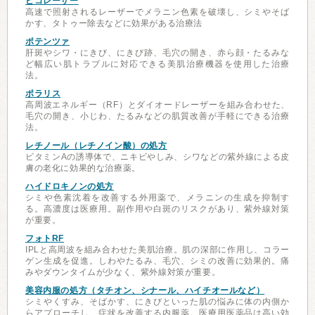
ピコレーザー
高速で照射されるレーザーでメラニン色素を破壊し、シミやそば
かす、タトゥー除去などに効果がある治療法
ポテンツァ
肝斑やシワ・にきび、にきび跡、毛穴の開き、赤ら顔・たるみな
ど幅広い肌トラブルに対応できる美肌治療機器を使用した治療
法。
ポラリス
高周波エネルギー（RF）とダイオードレーザーを組み合わせた、
毛穴の開き、小じわ、たるみなどの肌質改善が手軽にできる治療
法。
レチノール（レチノイン酸）の処方
ビタミンAの誘導体で、ニキビやしみ、シワなどの紫外線による皮
膚の老化に効果的な治療薬。
ハイドロキノンの処方
シミや色素沈着を改善する外用薬で、メラニンの生成を抑制す
る。高濃度は医療用。副作用や白斑のリスクがあり、紫外線対策
が重要。
フォトRF
IPLと高周波を組み合わせた美肌治療。肌の深部に作用し、コラー
ゲン生成を促進。しわやたるみ、毛穴、シミの改善に効果的。痛
みやダウンタイムが少なく、紫外線対策が重要。
美容内服の処方（タチオン、シナール、ハイチオールなど）
シミやくすみ、そばかす、にきびといった肌の悩みに体の内側か
らアプローチし、症状を改善する内服薬。医療用医薬品は高い効