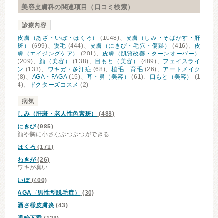
美容皮膚科の関連項目（口コミ検索）
診療内容
皮膚（あざ・いぼ・ほくろ）
(1048)、
皮膚（しみ・そばかす・肝
斑）
(699)、
脱毛
(444)、
皮膚（にきび・毛穴・傷跡）
(416)、
皮
膚（エイジングケア）
(201)、
皮膚（肌質改善・ターンオーバー）
(209)、
顔（美容）
(138)、
目もと（美容）
(489)、
フェイスライ
ン
(133)、
ワキガ・多汗症
(68)、
植毛・育毛
(26)、
アートメイク
(8)、
AGA・FAGA
(15)、
耳・鼻（美容）
(61)、
口もと（美容）
(1
4)、
ドクターズコスメ
(2)
病気
しみ（肝斑・老人性色素斑）
(488)
にきび
(985)
顔や胸に小さなぶつぶつができる
ほくろ
(171)
わきが
(26)
ワキが臭い
いぼ
(400)
AGA（男性型脱毛症）
(30)
酒さ様皮膚炎
(43)