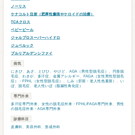
ノーリス
ケナコルト注射（肥厚性瘢痕やケロイドの治療）
TCAクロス
ベビーピール
ジャルプロスーパーハイドロ
ジュベルック
プルリアルデンシファイ
病気
にきび
、
あざ
、
とびひ
、
やけど
、
AGA（男性型脱毛症）
、
円形脱
毛症
、
わきが
、
多汗症
、
金属アレルギー
、
FAGA（女性男性型脱毛
症）・FPHL（女性型脱毛症）
、
しみ（肝斑・老人性色素斑）
、
い
ぼ
、
脱毛症
、
老人性いぼ（脂漏性角化症）
専門外来
多汗症専門外来
、
女性の脱毛症外来・FPHL/FAGA専門外来
、
男性
の脱毛症外来・AGA専門外来
診療科目
皮膚科
、
美容外科
、
形成外科