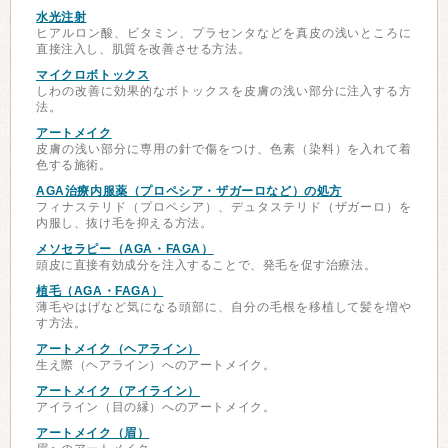
水光注射
ヒアルロン酸、ビタミン、プラセンタなどを真皮の浅いところに
直接注入し、肌質を改善させる方法。
マイクロボトックス
しわの改善に効果的なボトックスを皮膚の浅い部分に注入する方
法。
アートメイク
皮膚の浅い部分に専用の針で傷をつけ、色素（染料）を入れて着
色する施術。
AGA治療内服薬（プロペシア・ザガーロなど）の処方
フィナステリド（プロペシア）、デュタステリド（ザガーロ）を
内服し、抜け毛を抑える方法。
メソセラピー（AGA・FAGA）
頭皮に直接有効成分を注入することで、発毛を促す治療法。
植毛（AGA・FAGA）
薄毛やはげなど気になる頭部に、自分の毛根を移植して髪を増や
す方法。
アートメイク（ヘアライン）
生え際（ヘアライン）へのアートメイク。
アートメイク（アイライン）
アイライン（目の縁）へのアートメイク。
アートメイク（眉）