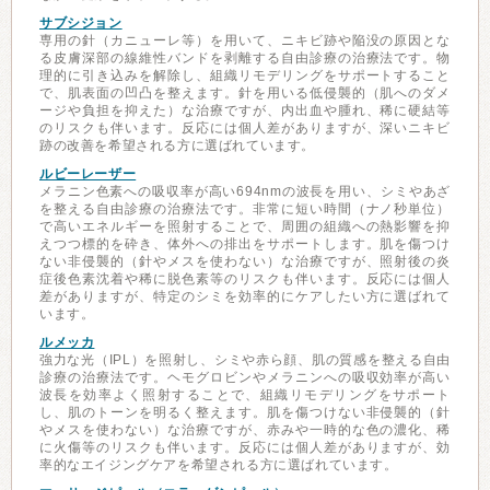
サブシジョン
専用の針（カニューレ等）を用いて、ニキビ跡や陥没の原因とな
る皮膚深部の線維性バンドを剥離する自由診療の治療法です。物
理的に引き込みを解除し、組織リモデリングをサポートすること
で、肌表面の凹凸を整えます。針を用いる低侵襲的（肌へのダメ
ージや負担を抑えた）な治療ですが、内出血や腫れ、稀に硬結等
のリスクも伴います。反応には個人差がありますが、深いニキビ
跡の改善を希望される方に選ばれています。
ルビーレーザー
メラニン色素への吸収率が高い694nmの波長を用い、シミやあざ
を整える自由診療の治療法です。非常に短い時間（ナノ秒単位）
で高いエネルギーを照射することで、周囲の組織への熱影響を抑
えつつ標的を砕き、体外への排出をサポートします。肌を傷つけ
ない非侵襲的（針やメスを使わない）な治療ですが、照射後の炎
症後色素沈着や稀に脱色素等のリスクも伴います。反応には個人
差がありますが、特定のシミを効率的にケアしたい方に選ばれて
います。
ルメッカ
強力な光（IPL）を照射し、シミや赤ら顔、肌の質感を整える自由
診療の治療法です。ヘモグロビンやメラニンへの吸収効率が高い
波長を効率よく照射することで、組織リモデリングをサポート
し、肌のトーンを明るく整えます。肌を傷つけない非侵襲的（針
やメスを使わない）な治療ですが、赤みや一時的な色の濃化、稀
に火傷等のリスクも伴います。反応には個人差がありますが、効
率的なエイジングケアを希望される方に選ばれています。