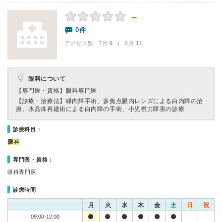
－
0件
アクセス数 7月:
6
| 6月:
11
眼科について
【専門医・資格】
眼科専門医
【診療・治療法】
緑内障手術、多焦点眼内レンズによる白内障の治
療、水晶体再建術による白内障の手術、小児視力障害の診療
診療科目：
眼科
専門医・資格：
眼科専門医
診療時間
月
火
水
木
金
土
日
祝
09:00-12:00