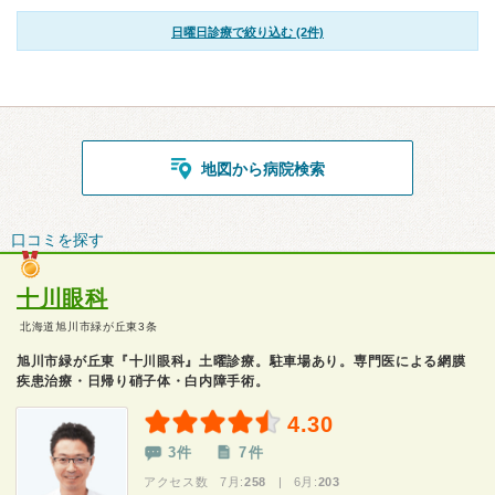
日曜日診療で絞り込む (2件)
地図から病院検索
口コミを探す
十川眼科
北海道旭川市緑が丘東3条
旭川市緑が丘東『十川眼科』土曜診療。駐車場あり。専門医による網膜
疾患治療・日帰り硝子体・白内障手術。
4.30
3件
7件
アクセス数 7月:
258
| 6月:
203