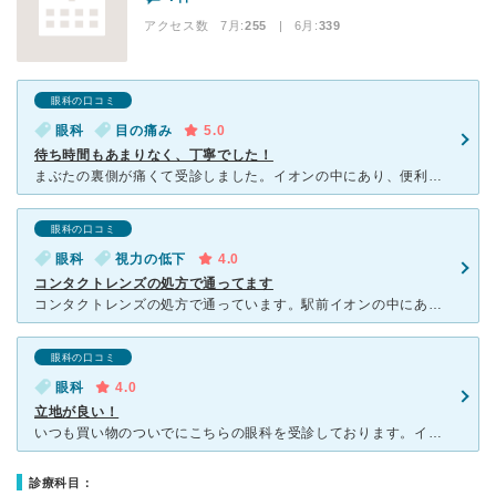
アクセス数 7月:
255
| 6月:
339
眼科の口コミ
眼科
目の痛み
5.0
待ち時間もあまりなく、丁寧でした！
まぶたの裏側が痛くて受診しました。イオンの中にあり、便利そうだったため、こちらの病院にしました。 受付し、問診票を記入し、目の検査や、視力検査をしました。少し待ち、診察。男性の医師でした。目の中やま
眼科の口コミ
眼科
視力の低下
4.0
コンタクトレンズの処方で通ってます
コンタクトレンズの処方で通っています。駅前イオンの中にあるので割と通いやすいです。一旦3階で受付してから眼科に行き、受診後また3階に行く流れなので少し手間ですが、、、診察は3分ほどですぐ終わり。いつも
眼科の口コミ
眼科
4.0
立地が良い！
いつも買い物のついでにこちらの眼科を受診しております。イオン駅前の中にあることと仕事の休みの日もやっているのがとても良い！平日も6時半まで！ 他の眼科に比べ待ち時間はとても短いと思います。ただ待合室
診療科目：