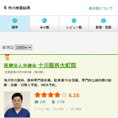
6
件の検索結果
表示順について
標準
★の数
レビュー数
新着・更新
駅周辺
十川眼科大町院
医療法人光健会
北海道旭川市大町3条（旭川駅）
旭川市の眼科。眼科専門医在籍。駐車場70台完備。専門的な緑内障の診
断・治療・日帰り手術。WEB予約。
4.15
2件
17件
アクセス数 7月:
276
| 6月:
260