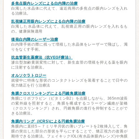
多焦点眼内レンズによる白内障の治療
白濁した水晶体に代えて、遠近両用の多焦点の眼内レンズを入れ
る治療法。
乱視矯正用眼内レンズによる白内障の治療
白濁した水晶体に代えて、乱視矯正用の眼内レンズを入れるも
の。健康保険適用
後発白内障のレーザー治療
白内障手術の際に残って増殖した水晶体をレーザーで飛ばし、濁
りをなくす手術。
抗血管新生薬療法（抗VEGF療法）
滲出型加齢黄斑変性に対して、新生血管の増殖を抑える薬を眼内
に注射する治療法。
オルソケラトロジー
就寝中に特殊な形状のコンタクトレンズを装着することで日中の
視力矯正を行う治療法
角膜クロスリンキングによる円錐角膜治療
角膜にリボフラビン（ビタミンB2）を点眼しながら、365nm波長
の紫外線を照射すると、角膜を構成するコラーゲン繊維が架橋
（クロスリンキング）され、円錐角膜の進行を抑制することがで
きる治療法。
角膜内リング（ICRS)による円錐角膜治療
角膜内に直径5～７ミリ半月状の薄いプレートを2枚挿入して、角
膜の突出した部分の形状を平らにすることで、矯正視力の改善が
期待できる治療法。フェイキックIOL(有水晶体眼内レンズ)や角膜