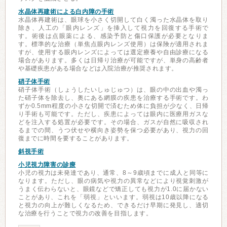
水晶体再建術による白内障の手術
水晶体再建術は、眼球を小さく切開して白く濁った水晶体を取り
除き、人工の「眼内レンズ」を挿入して視力を回復する手術で
す。術後は点眼薬による、感染予防と傷口保護が必要となりま
す。標準的な治療（単焦点眼内レンズ使用）は保険が適用されま
すが、使用する眼内レンズによっては選定療養や自由診療になる
場合があります。多くは日帰り治療が可能ですが、単身の高齢者
や基礎疾患がある場合などは入院治療が推奨されます。
硝子体手術
硝子体手術（しょうしたいしゅじゅつ）は、眼の中の出血や濁っ
た硝子体を除去し、奥にある網膜の疾患を治療する手術です。わ
ずか0.5mm程度の小さな切開で済むため体に負担が少なく、日帰
り手術も可能です。ただし、疾患によっては眼内に医療用ガスな
どを注入する処置が必要です。その場合、ガスが自然に吸収され
るまでの間、うつ伏せや横向き姿勢を保つ必要があり、視力の回
復までに時間を要することがあります。
斜視手術
小児視力障害の診療
小児の視力は未発達であり、通常、8～9歳頃までに成人と同等に
なります。ただし、眼の病気や視力の異常などにより視覚刺激が
うまく伝わらないと、眼鏡などで矯正しても視力が1.0に届かない
ことがあり、これを「弱視」といいます。弱視は10歳以降になる
と視力の向上が難しくなるため、できるだけ早期に発見し、適切
な治療を行うことで視力の改善を目指します。