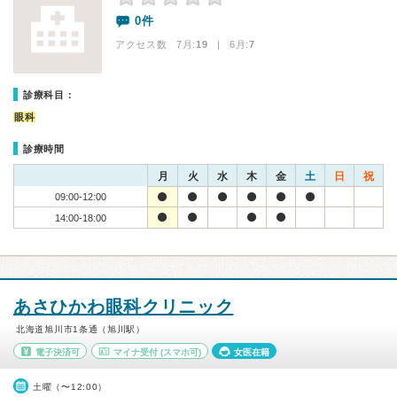
0件
アクセス数 7月:
19
| 6月:
7
診療科目：
眼科
診療時間
月
火
水
木
金
土
日
祝
09:00-12:00
14:00-18:00
あさひかわ眼科クリニック
北海道旭川市1条通（旭川駅）
電子決済可
マイナ受付
(スマホ可)
女医在籍
土曜（〜12:00）