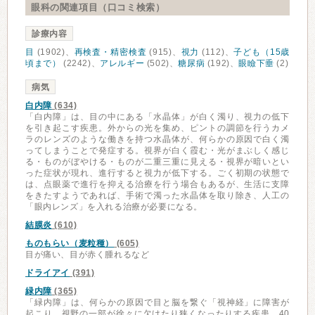
眼科の関連項目（口コミ検索）
診療内容
目
(1902)、
再検査・精密検査
(915)、
視力
(112)、
子ども（15歳
頃まで）
(2242)、
アレルギー
(502)、
糖尿病
(192)、
眼瞼下垂
(2)
病気
白内障
(634)
「白内障」は、目の中にある「水晶体」が白く濁り、視力の低下
を引き起こす疾患。外からの光を集め、ピントの調節を行うカメ
ラのレンズのような働きを持つ水晶体が、何らかの原因で白く濁
ってしまうことで発症する。視界が白く霞む・光がまぶしく感じ
る・ものがぼやける・ものが二重三重に見える・視界が暗いとい
った症状が現れ、進行すると視力が低下する。ごく初期の状態で
は、点眼薬で進行を抑える治療を行う場合もあるが、生活に支障
をきたすようであれば、手術で濁った水晶体を取り除き、人工の
「眼内レンズ」を入れる治療が必要になる。
結膜炎
(610)
ものもらい（麦粒種）
(605)
目が痛い、目が赤く腫れるなど
ドライアイ
(391)
緑内障
(365)
「緑内障」は、何らかの原因で目と脳を繋ぐ「視神経」に障害が
起こり、視野の一部が徐々に欠けたり狭くなったりする疾患。40