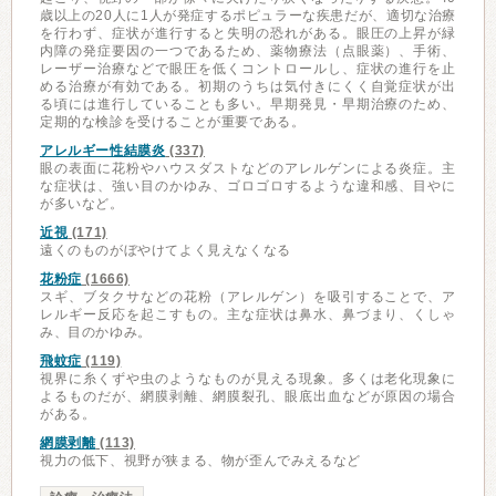
歳以上の20人に1人が発症するポピュラーな疾患だが、適切な治療
を行わず、症状が進行すると失明の恐れがある。眼圧の上昇が緑
内障の発症要因の一つであるため、薬物療法（点眼薬）、手術、
レーザー治療などで眼圧を低くコントロールし、症状の進行を止
める治療が有効である。初期のうちは気付きにくく自覚症状が出
る頃には進行していることも多い。早期発見・早期治療のため、
定期的な検診を受けることが重要である。
アレルギー性結膜炎
(337)
眼の表面に花粉やハウスダストなどのアレルゲンによる炎症。主
な症状は、強い目のかゆみ、ゴロゴロするような違和感、目やに
が多いなど。
近視
(171)
遠くのものがぼやけてよく見えなくなる
花粉症
(1666)
スギ、ブタクサなどの花粉（アレルゲン）を吸引することで、ア
レルギー反応を起こすもの。主な症状は鼻水、鼻づまり、くしゃ
み、目のかゆみ。
飛蚊症
(119)
視界に糸くずや虫のようなものが見える現象。多くは老化現象に
よるものだが、網膜剥離、網膜裂孔、眼底出血などが原因の場合
がある。
網膜剥離
(113)
視力の低下、視野が狭まる、物が歪んでみえるなど