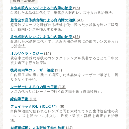
診療・治療法
単焦点眼内レンズによる白内障の治療
(95)
白濁した水晶体に代えて、単焦点の眼内レンズを入れる治療法。
超音波水晶体摘出術による白内障の治療
(47)
超音波プローブと呼ばれる機械を使い濁った水晶体を砕いて吸引
し、眼内レンズを挿入する手術。
多焦点眼内レンズによる白内障の治療
(33)
白濁した水晶体に代えて、遠近両用の多焦点の眼内レンズを入れ
る治療法。
オルソケラトロジー
(14)
就寝中に特殊な形状のコンタクトレンズを装着することで日中の
視力矯正を行う治療法
後発白内障のレーザー治療
(13)
白内障手術の際に残って増殖した水晶体をレーザーで飛ばし、濁
りをなくす手術。
レーザーによる白内障の手術
(13)
メスの代わりにレーザーで行う白内障手術（自由診療）。
緑内障手術
(11)
フェイキックIOL（ICLなど）
(9)
白内障治療で使われるレンズと同じ素材でできた生体適合性の高
いレンズを眼の中に挿入し、近視・遠視・乱視を矯正する治療
法。
挙筋短縮術による眼瞼下垂の治療
(14)