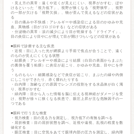
・見え方の異常：遠くや近くが見えにくい、視界がかすむ、ぼや
けるといった「視力低下」、視野が狭くなる「視野狭窄」、視野
の一部が欠ける「視野欠損」、物が歪んで見えるなどの症状があ
る
・目の痛みや不快感：アレルギーや感染症による目のかゆみや充
血、異物感（目がゴロゴロする）などの症状がある
・分泌物の異常：涙の減少により目が乾燥する「ドライアイ」、
目の炎症により目やにが増えて目が開けづらいなどの症状がある
■眼科で診療する主な疾患
・近視：目に入った光が網膜より手前で焦点が合うことで、遠く
のものが見えにくくなる状態
・結膜炎：アレルギーや感染により結膜（白目の表面からまぶた
の裏側を覆う粘膜）に炎症が起こり、かゆみや充血、目やにを伴
う
・ものもらい：細菌感染などで炎症が起こり、まぶたの縁や内側
にしこりができたり、赤く腫れたりする
・白内障：加齢などの原因でレンズの役割をする水晶体が白く濁
り、視界がかすむ
・緑内障：目から入った情報を脳に伝える視神経がダメージを受
け、視野が徐々に狭くなる疾患で、眼圧上昇が主な危険因子の一
つである
■眼科で行う主な検査
・視力検査：目の見る力を測定し、視力低下の有無を調べる
・屈折検査：目の屈折状態を調べ、近視や遠視、乱視の程度を数
値化する
・眼圧検査：目に空気をあてて眼球内部の圧力を測定し、緑内障