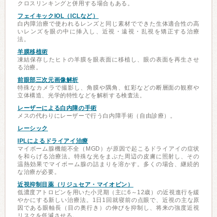
クロスリンキングと併用する場合もある。
フェイキックIOL（ICLなど）
白内障治療で使われるレンズと同じ素材でできた生体適合性の高
いレンズを眼の中に挿入し、近視・遠視・乱視を矯正する治療
法。
羊膜移植術
凍結保存したヒトの羊膜を眼表面に移植し、眼の表面を再生させ
る治療。
前眼部三次元画像解析
特殊なカメラで撮影し、角膜や隅角、虹彩などの断層面の観察や
立体構造、光学的特性などを解析する検査法。
レーザーによる白内障の手術
メスの代わりにレーザーで行う白内障手術（自由診療）。
レーシック
IPLによるドライアイ治療
マイボーム腺機能不全（MGD）が原因で起こるドライアイの症状
を和らげる治療法。特殊な光をまぶた周辺の皮膚に照射し、その
温熱効果でマイボーム腺の詰まりを溶かす。多くの場合、継続的
な治療が必要。
近視抑制目薬（リジュセア・マイオピン）
低濃度アトロピンを用いた小児期（主に6～12歳）の近視進行を緩
やかにする新しい治療法。1日1回就寝前の点眼で、近視の主な原
因である眼軸長（目の奥行き）の伸びを抑制し、将来の強度近視
リスクを低減させる。