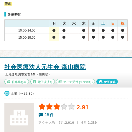
眼科
診療時間
月
火
水
木
金
土
日
祝
10:30-14:00
15:00-18:30
社会医療法人元生会 森山病院
北海道旭川市宮前2条（旭川駅）
駐車場あり
電子決済可
マイナ受付
(スマホ可)
女医在籍
土曜（〜12:30）
2.91
15件
アクセス数 7月:
2,010
| 6月:
2,389