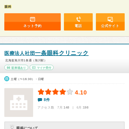
眼科
ネット予約
電話
公式サイト
一条眼科クリニック
医療法人社団
北海道旭川市1条通（旭川駅）
駐車場あり
マイナ受付
土曜（〜16:30）・日曜
4.10
8件
アクセス数 7月:
148
| 6月:
198
眼科について