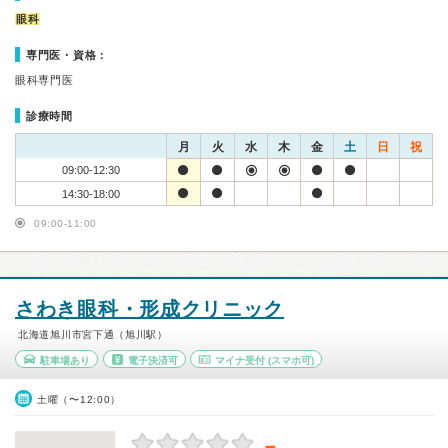
眼科
専門医・資格：
眼科専門医
診療時間
月
火
水
木
金
土
日
祝
09:00-12:30
14:30-18:00
09:00-11:00
さわき眼科・形成クリニック
北海道旭川市宮下通（旭川駅）
駐車場あり
電子決済可
マイナ受付
(スマホ可)
土曜（〜12:00）
－