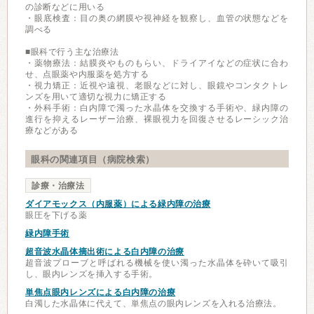
の診断などに用いる
・眼底検査：目の奥の網膜や視神経を観察し、血管の状態などを
調べる
■眼科で行う主な治療法
・薬物療法：結膜炎やものもらい、ドライアイなどの症状に合わ
せ、点眼薬や内服薬を処方する
・視力矯正：近視や遠視、老眼などに対し、眼鏡やコンタクトレ
ンズを用いて適切な視力に矯正する
・外科手術：白内障で濁った水晶体を交換する手術や、緑内障の
進行を抑えるレーザー治療、裸眼視力を回復させるレーシック治
療などがある
眼科の関連項目（病院検索）
診療・治療法
ダイアモックス（内服薬）による緑内障の治療
眼圧を下げる薬
緑内障手術
超音波水晶体摘出術による白内障の治療
超音波プローブと呼ばれる機械を使い濁った水晶体を砕いて吸引
し、眼内レンズを挿入する手術。
単焦点眼内レンズによる白内障の治療
白濁した水晶体に代えて、単焦点の眼内レンズを入れる治療法。