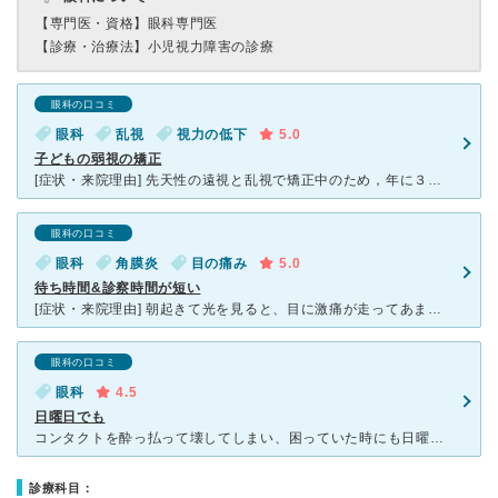
【専門医・資格】
眼科専門医
【診療・治療法】
小児視力障害の診療
眼科の口コミ
眼科
乱視
視力の低下
5.0
子どもの弱視の矯正
[症状・来院理由] 先天性の遠視と乱視で矯正中のため，年に３回程度来院しています。 [医師の診断・治療法] ５年前に子どもの学校の視力検査の結果が悪かったので初めて来院。 初回は近視と診断され
眼科の口コミ
眼科
角膜炎
目の痛み
5.0
待ち時間&診察時間が短い
[症状・来院理由] 朝起きて光を見ると、目に激痛が走ってあまり目が開けられなかった為。 [医師の診断・治療法] コンタクトレンズの長時間の使用やバイ菌が入ることによってかゆくなったりするらしく、
眼科の口コミ
眼科
4.5
日曜日でも
コンタクトを酔っ払って壊してしまい、困っていた時にも日曜日でも一条眼科さんは開いていたので助かりました。 いつも混んでるイメージがあります。 はじめてコンタクトを作った時もここでしたが、丁寧に
診療科目：