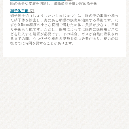
瞼の余分な皮膚を切除し、眼瞼挙筋を縫い縮める手術
硝子体手術
(7)
硝子体手術（しょうしたいしゅじゅつ）は、眼の中の出血や濁っ
た硝子体を除去し、奥にある網膜の疾患を治療する手術です。わ
ずか0.5mm程度の小さな切開で済むため体に負担が少なく、日帰
り手術も可能です。ただし、疾患によっては眼内に医療用ガスな
どを注入する処置が必要です。その場合、ガスが自然に吸収され
るまでの間、うつ伏せや横向き姿勢を保つ必要があり、視力の回
復までに時間を要することがあります。