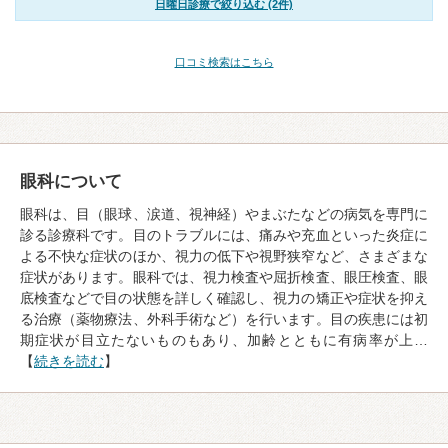
日曜日診療で絞り込む (2件)
口コミ検索はこちら
眼科について
眼科は、目（眼球、涙道、視神経）やまぶたなどの病気を専門に
診る診療科です。目のトラブルには、痛みや充血といった炎症に
よる不快な症状のほか、視力の低下や視野狭窄など、さまざまな
症状があります。眼科では、視力検査や屈折検査、眼圧検査、眼
底検査などで目の状態を詳しく確認し、視力の矯正や症状を抑え
る治療（薬物療法、外科手術など）を行います。目の疾患には初
期症状が目立たないものもあり、加齢とともに有病率が上…
【
続きを読む
】