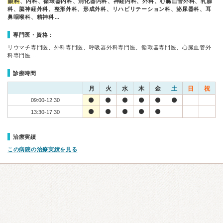
眼科
、内科、循環器内科、消化器内科、神経内科、外科、心臓血管外科、乳腺
科、脳神経外科、整形外科、形成外科、リハビリテーション科、泌尿器科、耳
鼻咽喉科、精神科…
専門医・資格：
リウマチ専門医、外科専門医、呼吸器外科専門医、循環器専門医、心臓血管外
科専門医…
診療時間
月
火
水
木
金
土
日
祝
09:00-12:30
13:30-17:30
治療実績
この病院の治療実績を見る