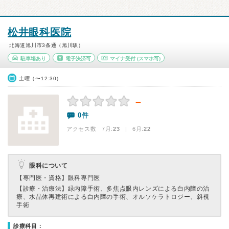
松井眼科医院
北海道旭川市3条通（旭川駅）
駐車場あり
電子決済可
マイナ受付
(スマホ可)
土曜（〜12:30）
－
0件
アクセス数 7月:
23
| 6月:
22
眼科について
【専門医・資格】
眼科専門医
【診療・治療法】
緑内障手術、多焦点眼内レンズによる白内障の治
療、水晶体再建術による白内障の手術、オルソケラトロジー、斜視
手術
診療科目：