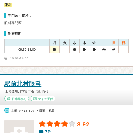
眼科
専門医・資格：
眼科専門医
診療時間
月
火
水
木
金
土
日
祝
09:30-18:00
10:00-16:30
駅前北村眼科
北海道旭川市宮下通（旭川駅）
駐車場あり
マイナ受付
土曜（〜18:30）・日曜・祝日
3.92
7件