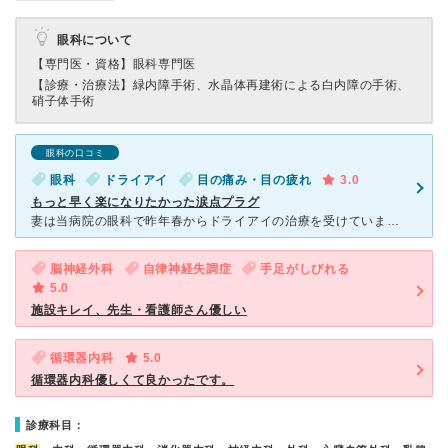
眼科について
【専門医・資格】
眼科専門医
【診療・治療法】
緑内障手術、水晶体再建術による白内障の手術、
硝子体手術
眼科の口コミ
眼科
ドライアイ
目の痛み・目の疲れ
3.0
もっと早く楽になりたかった涙点プラグ
妻は当病院の眼科で昨年春からドライアイの治療を受けていました。一日に15回程度の点眼があり、加えて点眼薬が苦く、朝の目覚めから嫌な思いをしていた。苦痛を和らげるため、点眼を続けていたが、昨年秋、たまた
脳神経外科
自律神経失調症
手足がしびれる
5.0
施設キレイ、先生・看護師さん優しい
循環器内科
5.0
循環器内科優しくて良かったです。
診療科目：