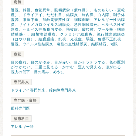
病気
近視
、
斜視
、
色覚異常
、
眼精疲労（疲れ目）
、
ものもらい（麦粒
種）
、
ドライアイ
、
ただれ目
、
結膜炎
、
緑内障
、
白内障
、
硝子体
混濁
、
眼瞼下垂
、
加齢黄斑変性症
、
網膜剥離
、
アレルギー性結膜
炎
、
サイトメガロウイルス網膜炎
、
急性網膜壊死
、
ヘルペス性虹
彩炎
、
ヘルペス性角膜内皮炎
、
飛蚊症
、
霰粒腫
、
プール熱（咽頭
結膜熱）
、
細菌性結膜炎
、
クラミジア結膜炎
、
流行性角結膜炎
（はやり目）
、
結膜腫瘍
、
乱視
、
光視症
、
弱視
、
角膜不正乱視
、
遠視
、
ウイルス性結膜炎
、
急性出血性結膜炎
、
結膜結石
、
老眼
症状
目の疲れ
、
目のかゆみ
、
目が赤い
、
目がチラチラする
、
色の区別
がつかない
、
二重に見える・かすむ
、
歪んで見える
、
涙が出る
、
視力の低下
、
目の痛み
、
めやに
専門外来
ドライアイ専門外来
、
緑内障専門外来
専門医・資格
眼科専門医
診療科目
アレルギー科