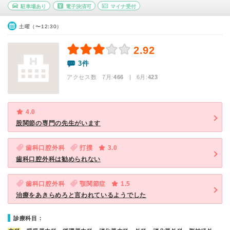
駐車場あり
電子決済可
マイナ受付
土曜（〜12:30）
2.92
3件
アクセス数 7月:
466
| 6月:
423
4.0
股関節の専門の先生がいます
歯科口腔外科
打撲
3.0
歯科口腔外科は勧められない
歯科口腔外科
顎関節症
1.5
治療をあきらめろと言われているようでした
診療科目：