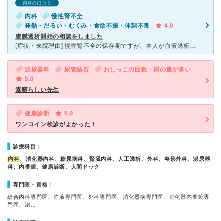
内科の口コミ
内科
慢性腎不全
発熱・だるい・むくみ・食欲不振・体調不良
4.0
腹膜透析開始の相談をしました
[症状・来院理由] 慢性腎不全の保存期ですが、本人が血液透析を嫌がるため、腹膜透析導入を希望して、総合病院から紹介されました。腹膜透析の対応件数が道内でもトップレベルだそうです。 [医師の診断・治
泌尿器科
尿管結石
おしっこの回数・尿の量が多い
5.0
素晴らしい先生
健康診断
5.0
ワンコイン検診がよかった！
診療科目：
内科
、消化器内科、糖尿病科、腎臓内科、人工透析、外科、整形外科、泌尿器
科、内視鏡、健康診断、人間ドック
専門医・資格：
総合内科専門医、血液専門医、外科専門医、消化器病専門医、消化器内視鏡専
門医、泌…