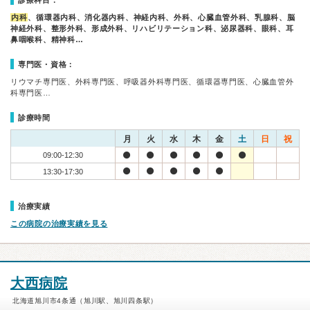
診療科目：
内科
、循環器内科、消化器内科、神経内科、外科、心臓血管外科、乳腺科、脳
神経外科、整形外科、形成外科、リハビリテーション科、泌尿器科、眼科、耳
鼻咽喉科、精神科…
専門医・資格：
リウマチ専門医、外科専門医、呼吸器外科専門医、循環器専門医、心臓血管外
科専門医…
診療時間
月
火
水
木
金
土
日
祝
09:00-12:30
13:30-17:30
治療実績
この病院の治療実績を見る
大西病院
北海道旭川市4条通（旭川駅、旭川四条駅）