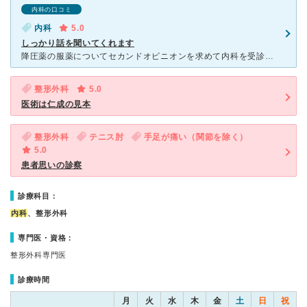
内科の口コミ
内科
5.0
しっかり話を聞いてくれます
降圧薬の服薬についてセカンドオピニオンを求めて内科を受診しました。来院者が多くいましたが、一人一人の診察にしっかり時間を割いて対応してくれていました。わかりにくかったであろう私の説明にもしっかり耳を傾
整形外科
5.0
医術は仁成の見本
整形外科
テニス肘
手足が痛い（関節を除く）
5.0
患者思いの診察
診療科目：
内科
、整形外科
専門医・資格：
整形外科専門医
診療時間
月
火
水
木
金
土
日
祝