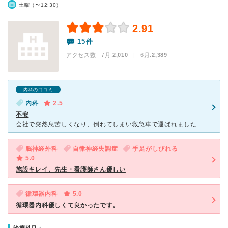
土曜（〜12:30）
2.91
15件
アクセス数 7月:
2,010
| 6月:
2,389
内科の口コミ
内科
2.5
不安
会社で突然息苦しくなり、倒れてしまい救急車で運ばれました。 意識はあったのですが、不安な中結構な時間待たされ、少し収まった頃に診察。 一応血液検査しましょうと自分より若そうなお医者さんに言
脳神経外科
自律神経失調症
手足がしびれる
5.0
施設キレイ、先生・看護師さん優しい
循環器内科
5.0
循環器内科優しくて良かったです。