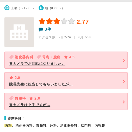
土曜（〜12:00）
朝（8:00〜）
2.77
3件
アクセス数 7月:
574
| 6月:
569
消化器内科
胃痛・腹痛
4.5
胃カメラでお世話になりました。
2.0
院長先生に担当してもらいましたが…
胃腸科
2.0
胃カメラは上手ですが…
診療科目：
内科
、消化器内科、胃腸科、外科、消化器外科、肛門科、内視鏡