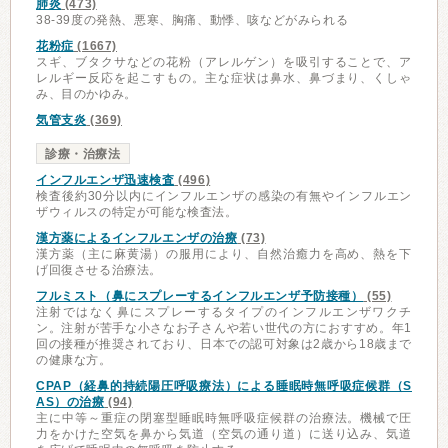
肺炎
(473)
38-39度の発熱、悪寒、胸痛、動悸、咳などがみられる
花粉症
(1667)
スギ、ブタクサなどの花粉（アレルゲン）を吸引することで、ア
レルギー反応を起こすもの。主な症状は鼻水、鼻づまり、くしゃ
み、目のかゆみ。
気管支炎
(369)
診療・治療法
インフルエンザ迅速検査
(496)
検査後約30分以内にインフルエンザの感染の有無やインフルエン
ザウィルスの特定が可能な検査法。
漢方薬によるインフルエンザの治療
(73)
漢方薬（主に麻黄湯）の服用により、自然治癒力を高め、熱を下
げ回復させる治療法。
フルミスト（鼻にスプレーするインフルエンザ予防接種）
(55)
注射ではなく鼻にスプレーするタイプのインフルエンザワクチ
ン。注射が苦手な小さなお子さんや若い世代の方におすすめ。年1
回の接種が推奨されており、日本での認可対象は2歳から18歳まで
の健康な方。
CPAP（経鼻的持続陽圧呼吸療法）による睡眠時無呼吸症候群（S
AS）の治療
(94)
主に中等～重症の閉塞型睡眠時無呼吸症候群の治療法。機械で圧
力をかけた空気を鼻から気道（空気の通り道）に送り込み、気道