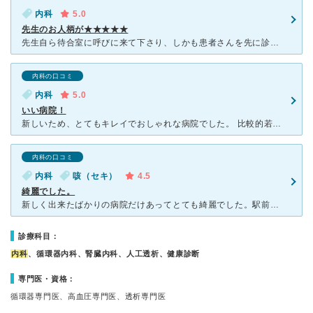
内科
5.0
先生のお人柄が★★★★★
先生自ら待合室に呼びに来て下さり、しかも患者さんを先に診察室に入れてくれるような先生です。きちんと目を見て話を聞き、症状のみならず気持ちも汲んで下さいます。いつ診察してもらっても変わらず穏やかです。優
内科の口コミ
内科
5.0
いい病院！
新しいため、とてもキレイでおしゃれな病院でした。 比較的若い先生はとても優しく親切で、患者の目線にたって診察をしてくださりました。今まで通った病院の先生と比較しても、本当にいい先生でした。 保険外
内科の口コミ
内科
咳（セキ）
4.5
綺麗でした。
新しく出来たばかりの病院だけあってとても綺麗でした。駅前の大きい通りに面しているので、交通の弁もとてもいいですし、駐車場も近隣に沢山あるので車利用の方も便利かと。 先生もしっかりとお話を聞いてく
診療科目：
内科
、循環器内科、腎臓内科、人工透析、健康診断
専門医・資格：
循環器専門医、高血圧専門医、透析専門医