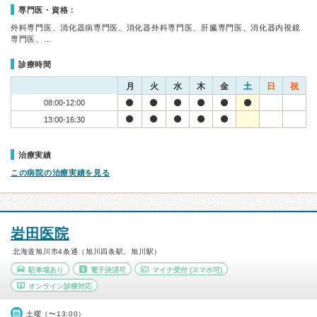
専門医・資格：
外科専門医、消化器病専門医、消化器外科専門医、肝臓専門医、消化器内視鏡
専門医、…
診療時間
月
火
水
木
金
土
日
祝
08:00-12:00
13:00-16:30
治療実績
この病院の治療実績を見る
岩田医院
北海道旭川市4条通（旭川四条駅、旭川駅）
駐車場あり
電子決済可
マイナ受付
(スマホ可)
オンライン診療対応
土曜（〜13:00）