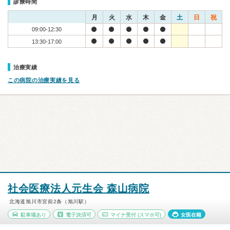
診療時間
月
火
水
木
金
土
日
祝
09:00-12:30
13:30-17:00
治療実績
この病院の治療実績を見る
社会医療法人元生会 森山病院
北海道旭川市宮前2条（旭川駅）
駐車場あり
電子決済可
マイナ受付
(スマホ可)
女医在籍