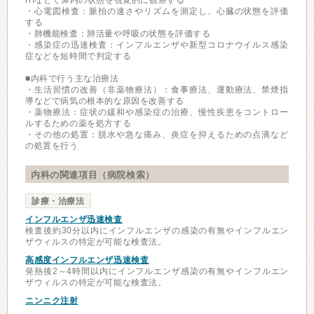
RIなどで体内の状態を視覚的に観察する
・心電図検査：脈拍の速さやリズムを測定し、心臓の状態を評価
する
・肺機能検査：肺活量や呼吸の状態を評価する
・感染症の迅速検査：インフルエンザや新型コロナウイルス感染
症などを短時間で判定する
■内科で行う主な治療法
・生活習慣の改善（非薬物療法）：食事療法、運動療法、禁煙指
導などで病気の根本的な原因を改善する
・薬物療法：症状の緩和や感染症の治療、慢性疾患をコントロー
ルするための薬を処方する
・その他の処置：脱水や急な痛み、炎症を抑えるための点滴など
の処置を行う
内科の関連項目（病院検索）
診療・治療法
インフルエンザ迅速検査
検査後約30分以内にインフルエンザの感染の有無やインフルエン
ザウィルスの特定が可能な検査法。
高感度インフルエンザ迅速検査
発熱後2～4時間以内にインフルエンザ感染の有無やインフルエン
ザウィルスの特定が可能な検査法。
ニンニク注射