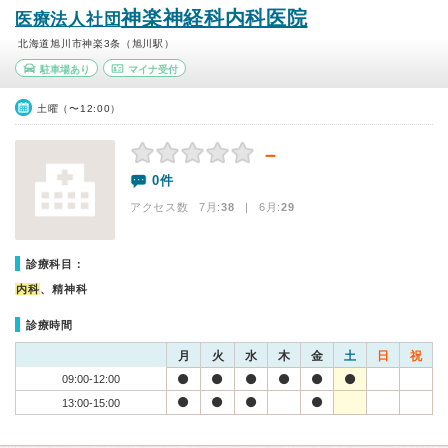
神楽神経科内科医院
医療法人社団
北海道旭川市神楽3条（旭川駅）
駐車場あり
マイナ受付
土曜（〜12:00）
－
0件
アクセス数 7月:
38
| 6月:
29
診療科目：
内科
、精神科
診療時間
月
火
水
木
金
土
日
祝
09:00-12:00
13:00-15:00