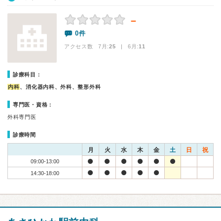
－
0件
アクセス数 7月:
25
| 6月:
11
診療科目：
内科
、消化器内科、外科、整形外科
専門医・資格：
外科専門医
診療時間
月
火
水
木
金
土
日
祝
09:00-13:00
14:30-18:00