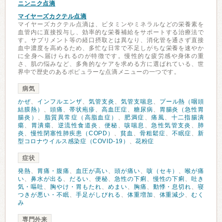
ニンニク点滴
マイヤーズカクテル点滴
マイヤーズカクテル点滴は、ビタミンやミネラルなどの栄養素を
血管内に直接投与し、効率的な栄養補給をサポートする治療法で
す。サプリメント等の経口摂取とは異なり、消化管を通さず直接
血中濃度を高めるため、多忙な日常で不足しがちな栄養を速やか
に全身へ届けられるのが特徴です。慢性的な疲労感や身体の重
さ、肌の悩みなど、多角的なケアを求める方に選ばれている、世
界中で歴史のあるポピュラーな点滴メニューの一つです。
病気
かぜ
、
インフルエンザ
、
気管支炎
、
気管支喘息
、
プール熱（咽頭
結膜熱）
、
頭痛
、
帯状疱疹
、
高血圧症
、
糖尿病
、
胃腸炎（急性胃
腸炎）
、
脂質異常症（高脂血症）
、
肥満症
、
痛風
、
十二指腸潰
瘍
、
胃潰瘍
、
逆流性食道炎
、
便秘
、
咳喘息
、
急性気管支炎
、
肺
炎
、
慢性閉塞性肺疾患（COPD）
、
貧血
、
骨粗鬆症
、
不眠症
、
新
型コロナウイルス感染症（COVID-19）
、
花粉症
症状
発熱
、
胃痛・腹痛
、
血圧が高い
、
頭が痛い
、
咳（セキ）
、
喉が痛
い
、
鼻水が出る
、
だるい
、
便秘
、
急性の下痢
、
慢性の下痢
、
吐き
気・嘔吐
、
胸やけ・胃もたれ
、
めまい
、
胸痛
、
動悸・息切れ
、
寝
つきが悪い・不眠
、
手足がしびれる
、
体重増加
、
体重減少
、
むく
み
専門外来