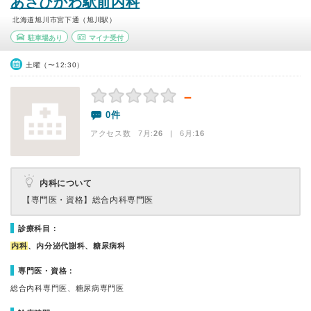
あさひかわ駅前内科
北海道旭川市宮下通（旭川駅）
駐車場あり
マイナ受付
土曜（〜12:30）
－
0件
アクセス数 7月:
26
| 6月:
16
内科について
【専門医・資格】
総合内科専門医
診療科目：
内科
、内分泌代謝科、糖尿病科
専門医・資格：
総合内科専門医、糖尿病専門医