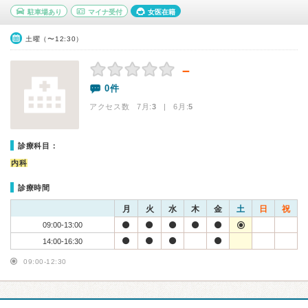
駐車場あり
マイナ受付
女医在籍
土曜（〜12:30）
－
0件
アクセス数 7月:
3
| 6月:
5
診療科目：
内科
診療時間
月
火
水
木
金
土
日
祝
09:00-13:00
14:00-16:30
09:00-12:30