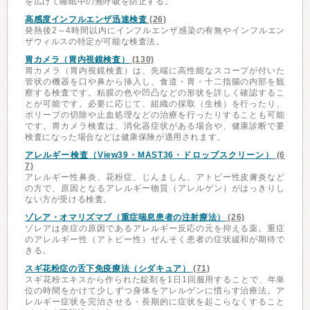
を広げて睡眠中の無呼吸を防止する。
高感度インフルエンザ迅速検査
(26)
発熱後2～4時間以内にインフルエンザ感染の有無やインフルエン
ザウィルスの特定が可能な検査法。
胃カメラ（胃内視鏡検査）
(130)
胃カメラ（胃内視鏡検査）は、先端に高性能なスコープが付いた
管状の機器を口や鼻から挿入し、食道・胃・十二指腸の内部を観
察する検査です。粘膜の色や凹凸などの形状を詳しく確認するこ
とが可能です。必要に応じて、組織の採取（生検）を行ったり、
ポリープの切除や止血処理などの治療を行ったりすることも可能
です。胃カメラ検査は、消化器症状がある場合や、健康診断で要
検査になった場合などは健康保険が適用されます。
アレルギー検査（View39・MAST36・ドロップスクリーン）
(6
7)
アレルギー性鼻炎、花粉症、じんましん、アトピー性皮膚炎など
の方で、原因となるアレルギー物質（アレルゲン）がはっきりし
ない方が受ける検査。
ゾレア・オマリズマブ（重症喘息患者の注射療法）
(26)
ゾレアは炎症の原因であるアレルギー反応の元を抑える薬。重症
のアレルギー性（アトピー性）ぜんそく患者の症状緩和が期待で
きる。
スギ花粉症の舌下免疫療法（シダキュア）
(71)
スギ花粉エキスから作られた錠剤を1日1回服用することで、年単
位の時間をかけて少しずつ身体をアレルゲンに慣らす治療法。ア
レルギー症状を完治させる・長期的に症状を起こらなくすること