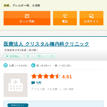
内科
、アレルギー科、小児科
ネット予約
電話
公式サイト
医療法人 クリスタル橋内科クリニック
北海道旭川市1条通（旭川駅）
駐車場あり
マイナ受付
(スマホ可)
土曜（〜13:00）
朝（8:00〜）・夜（〜21:30）
4.51
5件
アクセス数 7月:
230
| 6月:
325
内科の口コミ