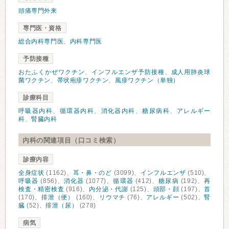
頭痛専門外来
専門医・資格
総合内科専門医
、
内科専門医
予防接種
おたふくかぜワクチン
、
インフルエンザ予防接種
、
成人用肺炎球
菌ワクチン
、
帯状疱疹ワクチン
、
風疹ワクチン（単独）
診療科目
呼吸器内科
、
循環器内科
、
消化器内科
、
糖尿病科
、
アレルギー
科
、
腎臓内科
内科の関連項目（口コミ検索）
診療内容
全身症状
(1162)、
耳・鼻・のど
(3099)、
インフルエンザ
(510)、
呼吸器
(856)、
消化器
(1077)、
循環器
(412)、
糖尿病
(192)、
再
検査・精密検査
(916)、
内分泌・代謝
(125)、
頭部・顔
(197)、
首
(170)、
排泄（便）
(160)、
リウマチ
(76)、
アレルギー
(502)、
腎
臓
(52)、
排泄（尿）
(278)
病気