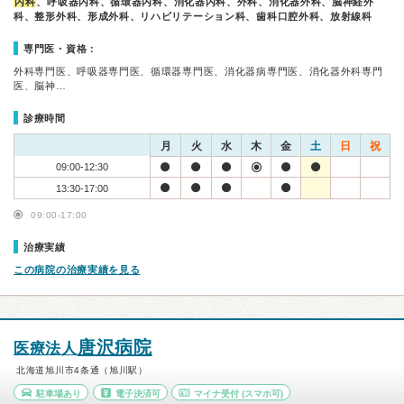
内科
、呼吸器内科、循環器内科、消化器内科、外科、消化器外科、脳神経外
科、整形外科、形成外科、リハビリテーション科、歯科口腔外科、放射線科
専門医・資格：
外科専門医、呼吸器専門医、循環器専門医、消化器病専門医、消化器外科専門
医、脳神…
診療時間
月
火
水
木
金
土
日
祝
09:00-12:30
13:30-17:00
09:00-17:00
治療実績
この病院の治療実績を見る
唐沢病院
医療法人
北海道旭川市4条通（旭川駅）
駐車場あり
電子決済可
マイナ受付
(スマホ可)