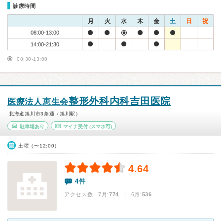
診療時間
月
火
水
木
金
土
日
祝
08:00-13:00
14:00-21:30
08:30-13:00
整形外科内科吉田医院
医療法人恵生会
北海道旭川市3条通（旭川駅）
駐車場あり
マイナ受付
(スマホ可)
土曜（〜12:00）
4.64
4件
アクセス数 7月:
774
| 6月:
536