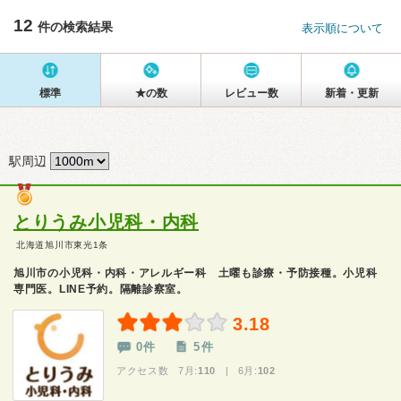
12
件の検索結果
表示順について
標準
★の数
レビュー数
新着・更新
駅周辺
とりうみ小児科・内科
北海道旭川市東光1条
旭川市の小児科・内科・アレルギー科 土曜も診療・予防接種。小児科
専門医。LINE予約。隔離診察室。
3.18
0件
5件
アクセス数 7月:
110
| 6月:
102