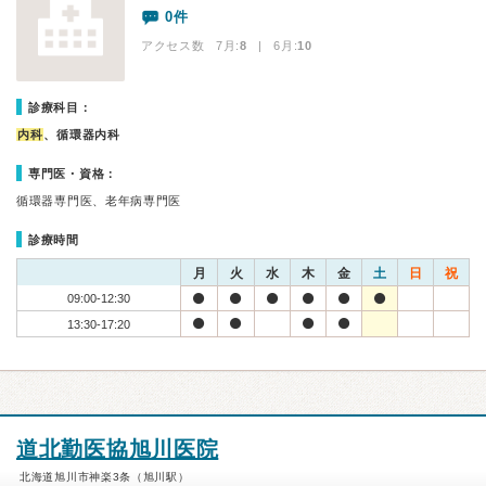
0件
アクセス数 7月:
8
| 6月:
10
診療科目：
内科
、循環器内科
専門医・資格：
循環器専門医、老年病専門医
診療時間
月
火
水
木
金
土
日
祝
09:00-12:30
13:30-17:20
道北勤医協旭川医院
北海道旭川市神楽3条（旭川駅）