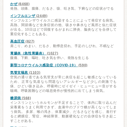
かぜ
(6468)
発熱、頭痛、腹痛、だるさ、咳、吐き気、下痢などの症状がでる
インフルエンザ
(2449)
インフルエンザウイルスに感染することによって発症する病気。
高熱、関節痛など全身症状の他、咳きや鼻水など風邪と似た症状
が出る。10日ほどで回復するがまれに肺炎、脳炎などを合併して
重症化することもある。
高血圧症
(827)
肩こり、めまい、だるさ、動悸息切れ、手足のしびれ、不眠など
胃腸炎（急性胃腸炎）
(1027)
腹痛、下痢、嘔吐、吐き気を伴い、発熱を生じる
新型コロナウイルス感染症（COVID-19）
(590)
気管支喘息
(1103)
空気の通り道である気管支が常に炎症を起こし敏感となっている
ため、正常な気道なら問題ないアレルギーなど少しの刺激でも
痰、ひどい咳き込み、呼吸時にゼイゼイ・ヒューヒュー音がする
喘鳴、呼吸困難などの喘息発作が慢性的に出てしまう病気。
糖尿病
(568)
インスリンというホルモンが不足することで、体内に取り込んだ
栄養素をうまく利用できず、血液中のブドウ糖が高くなってしま
う病気。 多尿、喉の渇き、体重減少、だるさなどを感じ、進行す
ると網膜症、腎症、神経障害、動脈硬化などの合併症を引き起こ
すことがある。