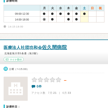
診療時間
月
火
水
木
金
土
日
祝
09:00-12:30
14:00-18:00
14:15-18:00
佐久間病院
医療法人社団功和会
北海道旭川市5条通（旭川駅）
マイナ受付
土曜（〜15:00）
－
0件
アクセス数 7月:
21
| 6月:
33
診療科目：