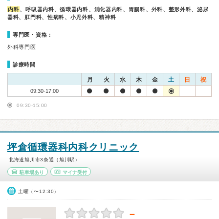
内科
、呼吸器内科、循環器内科、消化器内科、胃腸科、外科、整形外科、泌尿
器科、肛門科、性病科、小児外科、精神科
専門医・資格：
外科専門医
診療時間
月
火
水
木
金
土
日
祝
09:30-17:00
09:30-15:00
坪倉循環器科内科クリニック
北海道旭川市3条通（旭川駅）
駐車場あり
マイナ受付
土曜（〜12:30）
－