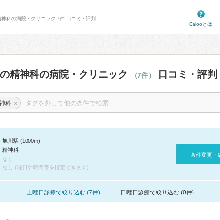
精神科の病院・クリニック 7件 口コミ・評判
Calooとは
辺の精神科の病院・クリニック
口コミ・評判
（7件）
×
神科
旭川駅 (1000m)
精神科
条件変更・
なし
なし (曜日や時間帯を指定できます)
土曜日診療で絞り込む (7件)
日曜日診療で絞り込む (0件)