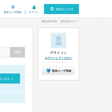
病院をさがす
新規ユーザ登録
ログイン
182,225
病院・
264,153
口コミ
ゲスト
さん
ログインしてください
新規ユーザ登録
絞り込み »