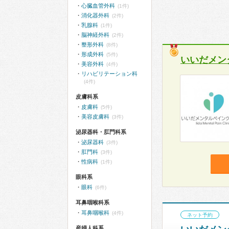
心臓血管外科
(1件)
消化器外科
(2件)
乳腺科
(1件)
脳神経外科
(2件)
整形外科
(8件)
形成外科
(5件)
いいだメン
美容外科
(4件)
リハビリテーション科
(4件)
皮膚科系
皮膚科
(5件)
美容皮膚科
(3件)
泌尿器科・肛門科系
泌尿器科
(3件)
肛門科
(3件)
性病科
(1件)
眼科系
眼科
(6件)
耳鼻咽喉科系
耳鼻咽喉科
(4件)
ネット予約
産婦人科系