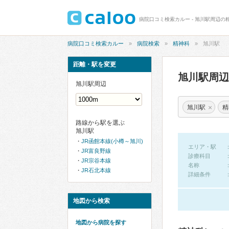
病院口コミ検索カルー - 旭川駅周辺の
病院口コミ検索カルー
病院検索
精神科
旭川駅
距離・駅を変更
旭川駅周
旭川駅周辺
×
旭川駅
精
路線から駅を選ぶ
旭川駅
JR函館本線(小樽～旭川)
エリア・駅
JR富良野線
診療科目
JR宗谷本線
名称
JR石北本線
詳細条件
地図から検索
地図から病院を探す