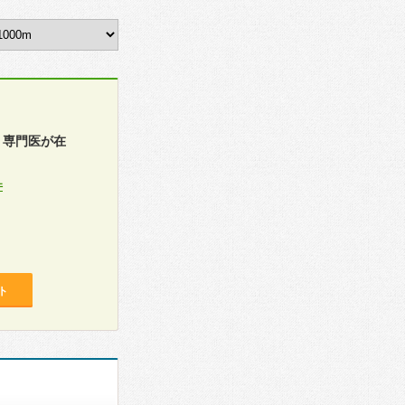
。専門医が在
件
ト