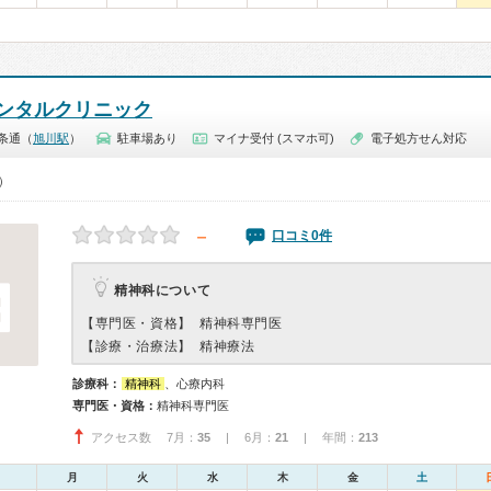
ンタルクリニック
条通（
旭川駅
）
駐車場あり
マイナ受付 (スマホ可)
電子処方せん対応
0）
－
口コミ0件
精神科について
【専門医・資格】
精神科専門医
【診療・治療法】
精神療法
診療科：
精神科
、心療内科
専門医・資格：
精神科専門医
アクセス数 7月：
35
| 6月：
21
| 年間：
213
月
火
水
木
金
土