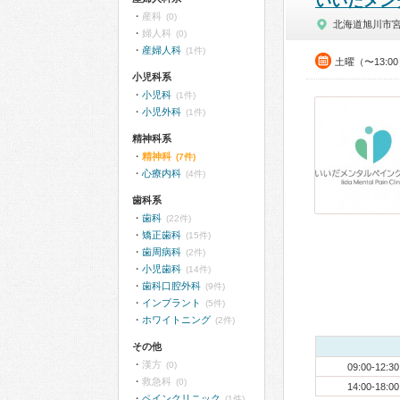
いいだメン
産科
(0)
北海道旭川市
婦人科
(0)
産婦人科
(1件)
土曜（〜13:0
小児科系
小児科
(1件)
小児外科
(1件)
精神科系
精神科
(7件)
心療内科
(4件)
歯科系
歯科
(22件)
矯正歯科
(15件)
歯周病科
(2件)
小児歯科
(14件)
歯科口腔外科
(9件)
インプラント
(5件)
ホワイトニング
(2件)
その他
漢方
(0)
09:00-12:30
救急科
(0)
14:00-18:00
ペインクリニック
(1件)