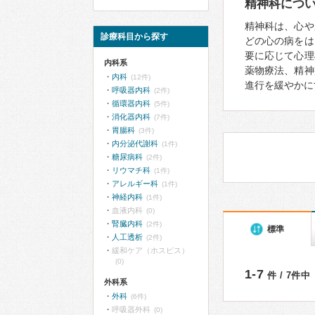
精神科につ
精神科は、心や
診療科目から探す
どの心の病をは
要に応じて心理
内科系
薬物療法、精神
内科
(12件)
進行を緩やかに
呼吸器内科
(2件)
循環器内科
(5件)
消化器内科
(7件)
胃腸科
(3件)
内分泌代謝科
(1件)
糖尿病科
(2件)
リウマチ科
(1件)
アレルギー科
(1件)
神経内科
(1件)
血液内科
(0)
腎臓内科
(2件)
標準
人工透析
(2件)
緩和ケア（ホスピス）
(0)
1-7
件 / 7件中
外科系
外科
(6件)
呼吸器外科
(0)