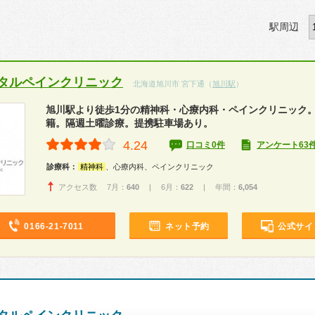
駅周辺
タルペインクリニック
北海道旭川市 宮下通（
旭川駅
）
旭川駅より徒歩1分の精神科・心療内科・ペインクリニック
籍。隔週土曜診療。提携駐車場あり。
4.24
口コミ0件
アンケート63
診療科：
精神科
、心療内科、ペインクリニック
アクセス数 7月：
640
| 6月：
622
| 年間：
6,054
0166-21-7011
ネット予約
公式サイ