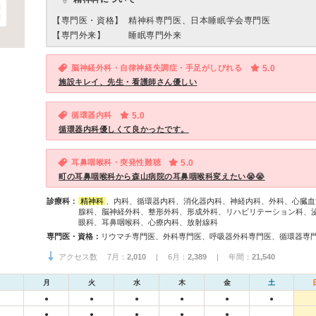
【専門医・資格】
精神科専門医、日本睡眠学会専門医
【専門外来】
睡眠専門外来
脳神経外科・自律神経失調症・手足がしびれる
5.0
施設キレイ、先生・看護師さん優しい
循環器内科
5.0
循環器内科優しくて良かったです。
耳鼻咽喉科・突発性難聴
5.0
町の耳鼻咽喉科から森山病院の耳鼻咽喉科変えたい😭😭
診療科：
精神科
、内科、循環器内科、消化器内科、神経内科、外科、心臓血
腺科、脳神経外科、整形外科、形成外科、リハビリテーション科、
眼科、耳鼻咽喉科、心療内科、放射線科
専門医・資格：
アクセス数 7月：
2,010
| 6月：
2,389
| 年間：
21,540
月
火
水
木
金
土
●
●
●
●
●
●
●
●
●
●
●