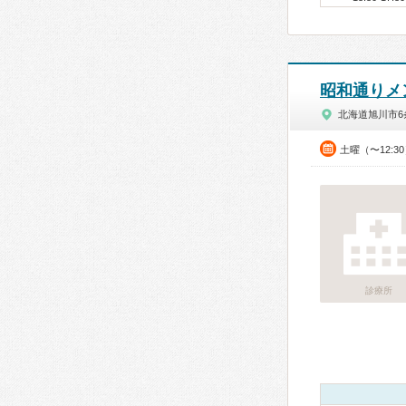
昭和通りメ
北海道旭川市6
土曜（〜12:3
診療所