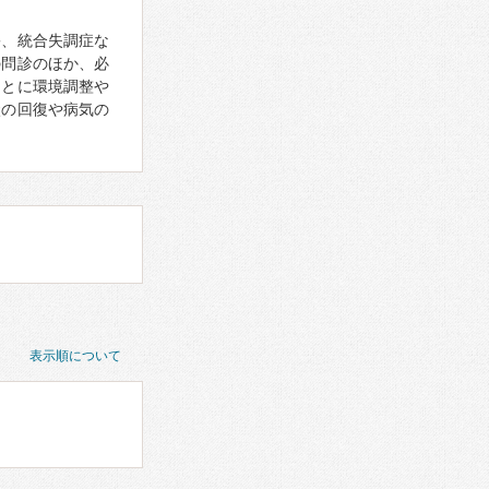
害、統合失調症な
の問診のほか、必
もとに環境調整や
状の回復や病気の
表示順について