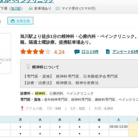
タルペインクリニック
宮下通（
旭川駅
）
駐車場あり
マイナ受付 (スマホ可)
女医在籍
0）
旭川駅より徒歩1分の精神科・心療内科・ペインクリニック
籍。隔週土曜診療。提携駐車場あり。
4.24
口コミ0件
アンケート63
精神科について
【専門医・資格】
精神科専門医、日本睡眠学会専門医
【診療・治療法】
精神療法、精神分析療法
診療科：
精神科
、心療内科、ペインクリニック
専門医・資格：
アクセス数 7月：
640
| 6月：
622
| 年間：
6,054
月
火
水
木
金
土
09:00-13:00
●
●
●
●
●
●
●
●
●
●