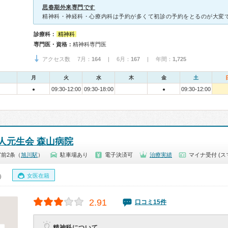
思春期外来専門です
診療科：
精神科
専門医・資格：
精神科専門医
アクセス数 7月：
164
| 6月：
167
| 年間：
1,725
月
火
水
木
金
土
09:30-12:00
09:30-18:00
09:30-12:00
●
●
人元生会 森山病院
前2条（
旭川駅
）
駐車場あり
電子決済可
治療実績
マイナ受付 (ス
女医在籍
0）
2.91
口コミ15件
精神科について