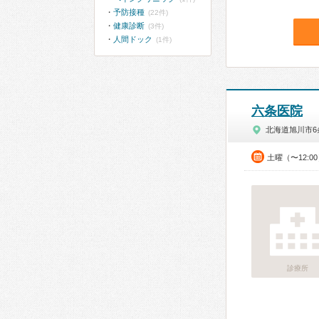
予防接種
(22件)
健康診断
(3件)
人間ドック
(1件)
六条医院
北海道旭川市6
土曜（〜12:0
診療所