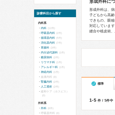
形成外科に
形成外科は、病
診療科目から探す
子どもから高齢
できもの、眼瞼
内科系
対応しています
内科
(12件)
縫合や植皮術、
呼吸器内科
(2件)
循環器内科
(5件)
消化器内科
(7件)
胃腸科
(3件)
内分泌代謝科
(1件)
糖尿病科
(2件)
リウマチ科
(1件)
アレルギー科
(1件)
神経内科
(1件)
血液内科
(0)
腎臓内科
(2件)
標準
人工透析
(2件)
緩和ケア（ホスピス）
(0)
1-5
件 / 5件中
外科系
外科
(6件)
呼吸器外科
(0)