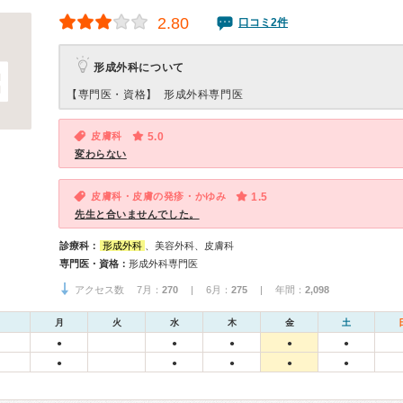
2.80
口コミ2件
形成外科について
【専門医・資格】
形成外科専門医
皮膚科
5.0
変わらない
皮膚科・皮膚の発疹・かゆみ
1.5
先生と合いませんでした。
診療科：
形成外科
、美容外科、皮膚科
専門医・資格：
形成外科専門医
アクセス数 7月：
270
| 6月：
275
| 年間：
2,098
月
火
水
木
金
土
●
●
●
●
●
●
●
●
●
●