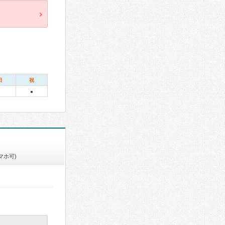
日
祝
●
マホ可)