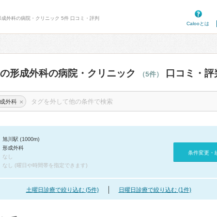
形成外科の病院・クリニック 5件 口コミ・評判
Calooとは
辺の形成外科の病院・クリニック
口コミ・評
（5件）
×
成外科
旭川駅 (1000m)
形成外科
条件変更・
なし
なし (曜日や時間帯を指定できます)
土曜日診療で絞り込む (5件)
日曜日診療で絞り込む (1件)