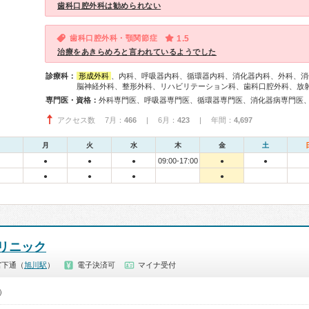
歯科口腔外科は勧められない
歯科口腔外科・顎関節症
1.5
治療をあきらめろと言われているようでした
診療科：
形成外科
、内科、呼吸器内科、循環器内科、消化器内科、外科、消
脳神経外科、整形外科、リハビリテーション科、歯科口腔外科、放
専門医・資格：
アクセス数 7月：
466
| 6月：
423
| 年間：
4,697
月
火
水
木
金
土
09:00-17:00
●
●
●
●
●
●
●
●
●
リニック
宮下通（
旭川駅
）
電子決済可
マイナ受付
0）