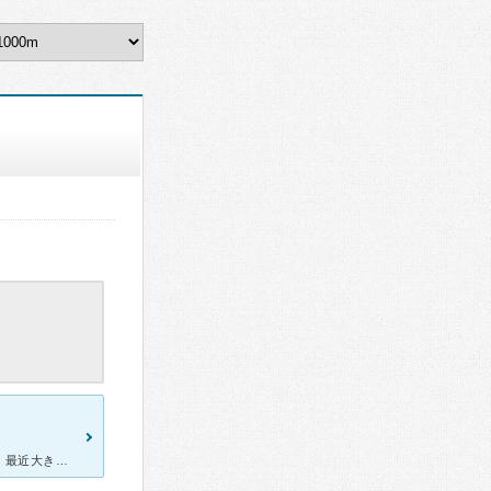
数年前から足の裏にあったほくろ、特に痛いとかはなかったのですが、最近大きくなってきた気がして、心配になり、病院へ行きました。院内はきれいで、待合室も一人ずつ個室になっていて、プライバシーがかなり守られ