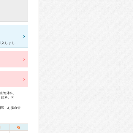
親の入院時、看護師に入院セットの加入が必須と言われ、やむを得ず加入しました。 タオル、歯ブラシ、ティッシュ、コップなど全てレンタルです。パジャマは仕方ないにしても、既に持っている物も使用できないから
血管外科、
、眼科、耳
リウマチ専門医、外科専門医、呼吸器外科専門医、循環器専門医、心臓血管外科専門医、消化器病専門医、肝臓専門医、泌尿器科専門医、脳神経外科専門医、整形外科専門医、形成外科専門医、眼科専門医、耳鼻咽喉科専門医、乳腺専門医、精神科専門医、麻酔科専門医、がん治療認定医、日本睡眠学会専門医
日
祝