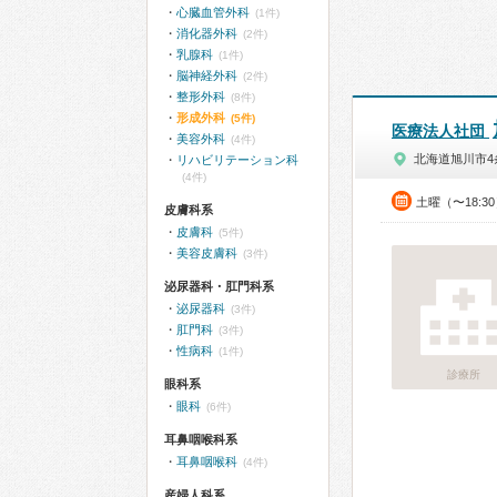
心臓血管外科
(1件)
消化器外科
(2件)
乳腺科
(1件)
脳神経外科
(2件)
整形外科
(8件)
形成外科
(5件)
医療法人社団
美容外科
(4件)
北海道旭川市4
リハビリテーション科
(4件)
土曜（〜18:3
皮膚科系
皮膚科
(5件)
美容皮膚科
(3件)
泌尿器科・肛門科系
泌尿器科
(3件)
肛門科
(3件)
性病科
(1件)
診療所
眼科系
眼科
(6件)
耳鼻咽喉科系
耳鼻咽喉科
(4件)
産婦人科系