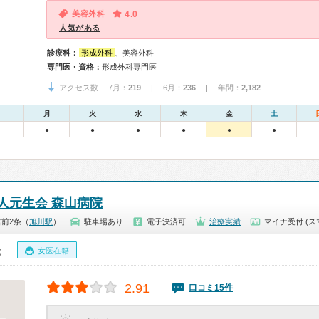
美容外科
4.0
人気がある
診療科：
形成外科
、美容外科
専門医・資格：
形成外科専門医
アクセス数 7月：
219
| 6月：
236
| 年間：
2,182
月
火
水
木
金
土
●
●
●
●
●
●
人元生会 森山病院
前2条（
旭川駅
）
駐車場あり
電子決済可
治療実績
マイナ受付 (ス
女医在籍
0）
2.91
口コミ15件