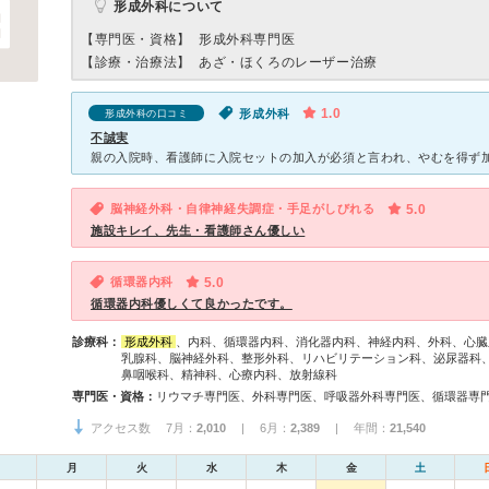
形成外科について
【専門医・資格】
形成外科専門医
【診療・治療法】
あざ・ほくろのレーザー治療
1.0
形成外科
形成外科の口コミ
不誠実
脳神経外科・自律神経失調症・手足がしびれる
5.0
施設キレイ、先生・看護師さん優しい
循環器内科
5.0
循環器内科優しくて良かったです。
診療科：
形成外科
、内科、循環器内科、消化器内科、神経内科、外科、心臓
乳腺科、脳神経外科、整形外科、リハビリテーション科、泌尿器科
鼻咽喉科、精神科、心療内科、放射線科
専門医・資格：
アクセス数 7月：
2,010
| 6月：
2,389
| 年間：
21,540
月
火
水
木
金
土