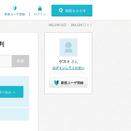
病院をさがす
新規ユーザ登録
ログイン
182,230
病院・
264,124
口コミ
判
ゲスト
さん
ログインしてください
新規ユーザ登録
絞り込み »