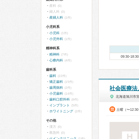
産科
(0)
婦人科
(0)
産婦人科
(1件)
小児科系
小児科
(1件)
小児外科
(1件)
精神科系
精神科
(7件)
09:30-18:30
心療内科
(4件)
歯科系
歯科
(22件)
矯正歯科
(15件)
社会医療法
歯周病科
(2件)
小児歯科
(14件)
北海道旭川市宮
歯科口腔外科
(9件)
インプラント
(5件)
土曜（〜12:3
ホワイトニング
(2件)
その他
漢方
(0)
救急科
(0)
ペインクリニック
(1件)