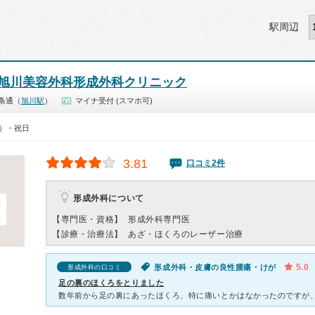
駅周辺
旭川美容外科形成外科クリニック
条通（
旭川駅
）
マイナ受付 (スマホ可)
0）・祝日
3.81
口コミ2件
形成外科について
【専門医・資格】
形成外科専門医
【診療・治療法】
あざ・ほくろのレーザー治療
5.0
形成外科・皮膚の良性腫瘍・けが
形成外科の口コミ
足の裏のほくろをとりました