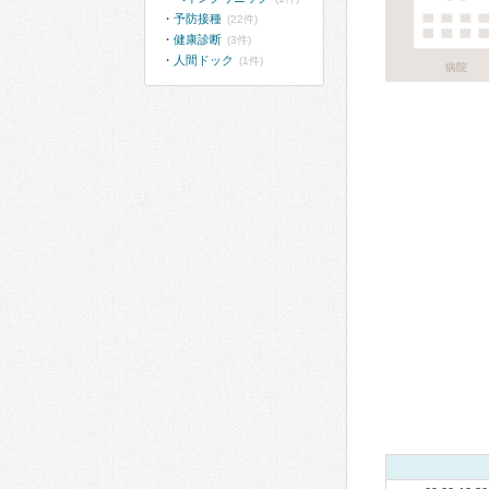
予防接種
(22件)
健康診断
(3件)
人間ドック
(1件)
病院