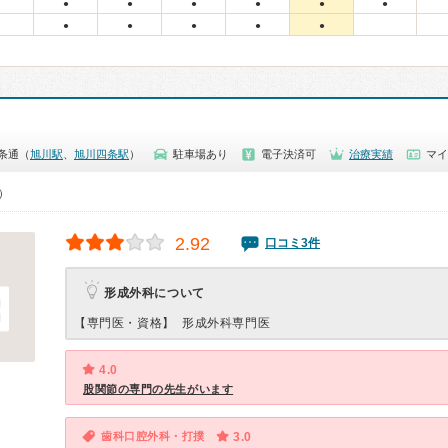
●
●
●
●
●
●
●
●
●
●
●
条通（
旭川駅
、
旭川四条駅
）
駐車場あり
電子決済可
治療実績
マイ
0）
2.92
口コミ3件
形成外科について
【専門医・資格】
形成外科専門医
4.0
股関節の専門の先生がいます
歯科口腔外科・打撲
3.0