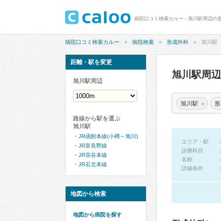
病院口コミ検索カルー - 旭川駅周辺の
病院口コミ検索カルー
病院検索
形成外科
旭川駅
距離・駅を変更
旭川駅周
旭川駅周辺
×
旭川駅
形
路線から駅を選ぶ
旭川駅
JR函館本線(小樽～旭川)
エリア・駅
JR富良野線
診療科目
JR宗谷本線
名称
JR石北本線
詳細条件
地図から検索
地図から病院を探す