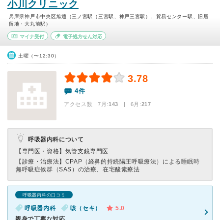
小川クリニック
兵庫県神戸市中央区旭通（三ノ宮駅（三宮駅、神戸三宮駅）、貿易センター駅、旧居
留地・大丸前駅）
マイナ受付
電子処方せん対応
土曜（〜12:30）
3.78
4件
アクセス数 7月:
143
| 6月:
217
呼吸器内科について
【専門医・資格】
気管支鏡専門医
【診療・治療法】
CPAP（経鼻的持続陽圧呼吸療法）による睡眠時
無呼吸症候群（SAS）の治療、在宅酸素療法
呼吸器内科の口コミ
呼吸器内科
咳（セキ）
5.0
親身で丁寧な対応