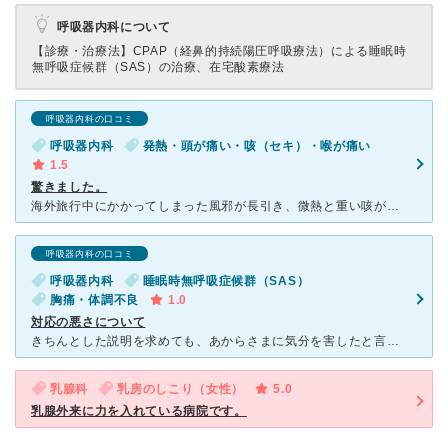
呼吸器内科について
【診療・治療法】
CPAP（経鼻的持続陽圧呼吸療法）による睡眠時
無呼吸症候群（SAS）の治療、在宅酸素療法
呼吸器内科の口コミ
呼吸器内科
発熱・頭が痛い・咳（セキ）・喉が痛い
1.5
驚きました。
海外旅行中にかかってしまった風邪が長引き、微熱と重い咳が続いたため、駅から近いこちらの内科を受診しました。 看護師さんには非常に丁寧に優しく対応いただきましたが、他の方々のコメントにもある通り、
呼吸器内科の口コミ
呼吸器内科
睡眠時無呼吸症候群（SAS）
胸痛・体調不良
1.0
対応の悪さについて
きちんとした説明を求めても、あからさまに気分を害したと言わないばかりの対応をされます。 またあることないこと自身の専門にあたる病気の症状であるといい、患者側が混乱します。 私の時も上段に書かれてる
乳腺科
乳房のしこり（女性）
5.0
乳腺外来に力を入れている病院です。