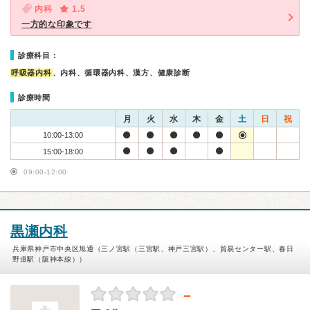
内科
1.5
一方的な印象です
診療科目：
呼吸器内科
、内科、循環器内科、漢方、健康診断
診療時間
月
火
水
木
金
土
日
祝
10:00-13:00
15:00-18:00
09:00-12:00
黒瀬内科
兵庫県神戸市中央区旭通（三ノ宮駅（三宮駅、神戸三宮駅）、貿易センター駅、春日
野道駅（阪神本線））
－