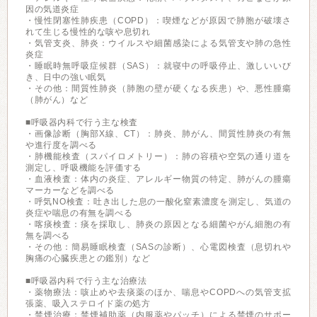
因の気道炎症
・慢性閉塞性肺疾患（COPD）：喫煙などが原因で肺胞が破壊さ
れて生じる慢性的な咳や息切れ
・気管支炎、肺炎：ウイルスや細菌感染による気管支や肺の急性
炎症
・睡眠時無呼吸症候群（SAS）：就寝中の呼吸停止、激しいいび
き、日中の強い眠気
・その他：間質性肺炎（肺胞の壁が硬くなる疾患）や、悪性腫瘍
（肺がん）など
■呼吸器内科で行う主な検査
・画像診断（胸部X線、CT）：肺炎、肺がん、間質性肺炎の有無
や進行度を調べる
・肺機能検査（スパイロメトリー）：肺の容積や空気の通り道を
測定し、呼吸機能を評価する
・血液検査：体内の炎症、アレルギー物質の特定、肺がんの腫瘍
マーカーなどを調べる
・呼気NO検査：吐き出した息の一酸化窒素濃度を測定し、気道の
炎症や喘息の有無を調べる
・喀痰検査：痰を採取し、肺炎の原因となる細菌やがん細胞の有
無を調べる
・その他：簡易睡眠検査（SASの診断）、心電図検査（息切れや
胸痛の心臓疾患との鑑別）など
■呼吸器内科で行う主な治療法
・薬物療法：咳止めや去痰薬のほか、喘息やCOPDへの気管支拡
張薬、吸入ステロイド薬の処方
・禁煙治療：禁煙補助薬（内服薬やパッチ）による禁煙のサポー