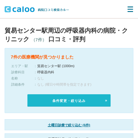
貿易センター駅周辺の呼吸器内科の病院・ク
リニック
口コミ・評判
（7件）
7件の医療機関が見つかりました
エリア・駅
貿易センター駅 (1000m)
診療科目
呼吸器内科
名称
なし
詳細条件
なし (曜日や時間帯を指定できます)
条件変更・絞り込み
土曜日診療で絞り込む (6件)