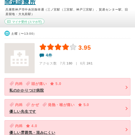
間森診療所
兵庫県神戸市中央区御幸通（三ノ宮駅（三宮駅、神戸三宮駅）、貿易センター駅、旧
居留地・大丸前駅）
マイナ受付
(スマホ可)
土曜（〜13:00）
3.95
4件
アクセス数 7月:
180
| 6月:
241
内科
頭が痛い
5.0
私のかかりつけ病院
内科
かぜ
発熱・喉が痛い
5.0
優しい先生です
内科
4.0
優しい雰囲気・混みにくい