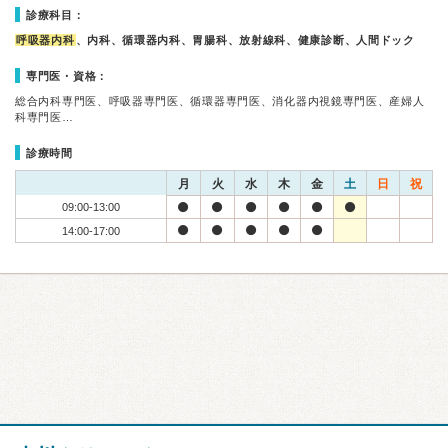
診療科目：
呼吸器内科
、内科、循環器内科、胃腸科、放射線科、健康診断、人間ドック
専門医・資格：
総合内科専門医、呼吸器専門医、循環器専門医、消化器内視鏡専門医、産婦人
科専門医…
診療時間
月
火
水
木
金
土
日
祝
09:00-13:00
14:00-17:00