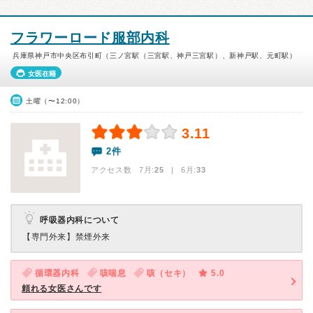
フラワーロード服部内科
兵庫県神戸市中央区布引町（三ノ宮駅（三宮駅、神戸三宮駅）、新神戸駅、元町駅）
女医在籍
土曜（〜12:00）
3.11
2件
アクセス数 7月:
25
| 6月:
33
呼吸器内科について
【専門外来】
禁煙外来
循環器内科
咳喘息
咳（セキ）
5.0
頼れる女医さんです