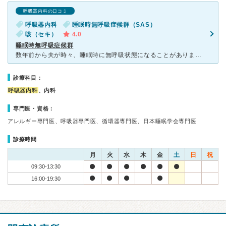
呼吸器内科の口コミ
呼吸器内科
睡眠時無呼吸症候群（SAS）
咳（セキ）
4.0
睡眠時無呼吸症候群
数年前から夫が時々、睡眠時に無呼吸状態になることがありました。 この半年の間に2度、呼吸ができなくなって苦しくなって飛び起きるという出来事があり、受診しました。 予約していたので（２週間待ちで
診療科目：
呼吸器内科
、内科
専門医・資格：
アレルギー専門医、呼吸器専門医、循環器専門医、日本睡眠学会専門医
診療時間
月
火
水
木
金
土
日
祝
09:30-13:30
16:00-19:30