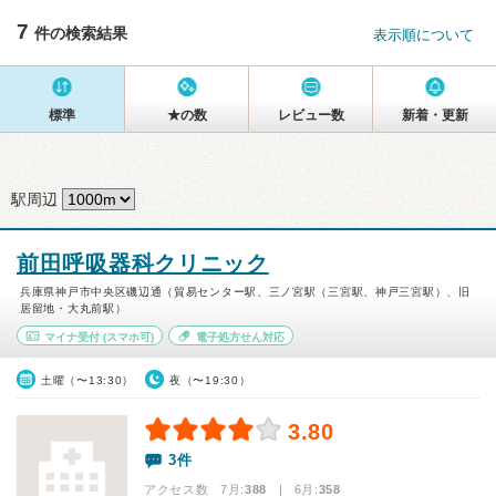
7
件の検索結果
表示順について
標準
★の数
レビュー数
新着・更新
駅周辺
前田呼吸器科クリニック
兵庫県神戸市中央区磯辺通（貿易センター駅、三ノ宮駅（三宮駅、神戸三宮駅）、旧
居留地・大丸前駅）
マイナ受付
(スマホ可)
電子処方せん対応
土曜（〜13:30）
夜（〜19:30）
3.80
3件
アクセス数 7月:
388
| 6月:
358