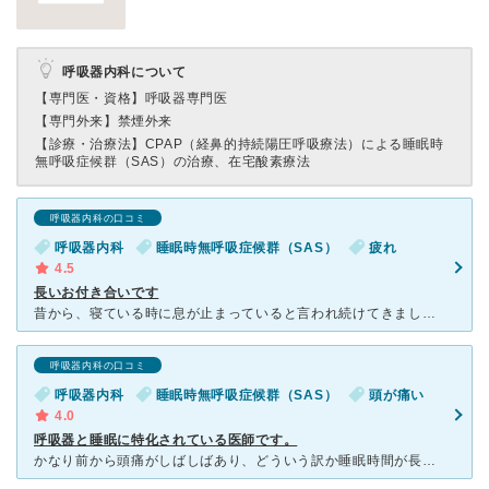
呼吸器内科について
【専門医・資格】
呼吸器専門医
【専門外来】
禁煙外来
【診療・治療法】
CPAP（経鼻的持続陽圧呼吸療法）による睡眠時
無呼吸症候群（SAS）の治療、在宅酸素療法
呼吸器内科の口コミ
呼吸器内科
睡眠時無呼吸症候群（SAS）
疲れ
4.5
長いお付き合いです
昔から、寝ている時に息が止まっていると言われ続けてきました。 特に深酒をした時にひどいようでした。友人などと旅行などに行くとイビキの凄さと途中で止まる呼吸で、周りが不安になり大丈夫かと起こされる始末・
呼吸器内科の口コミ
呼吸器内科
睡眠時無呼吸症候群（SAS）
頭が痛い
4.0
呼吸器と睡眠に特化されている医師です。
かなり前から頭痛がしばしばあり、どういう訳か睡眠時間が長かったり、昼寝をすると頭痛が顕著に現れていました。 睡眠中もイビキがものすごいらしく、自分のイビキで目が覚めることもあったので受診しました。