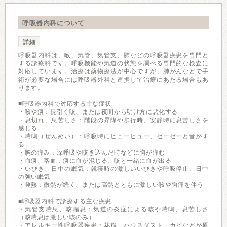
呼吸器内科について
詳細
呼吸器内科は、喉、気管、気管支、肺などの呼吸器疾患を専門と
する診療科です。呼吸機能や気道の状態を調べる専門的な検査に
対応しています。治療は薬物療法が中心ですが、肺がんなどで手
術が必要な場合には呼吸器外科と連携して治療にあたる場合もあ
ります。
■呼吸器内科で対応する主な症状
・咳や痰：長引く咳、または夜間から明け方に悪化する
・息切れ、息苦しさ：階段の昇降や歩行時、安静時に息苦しさを
感じる
・喘鳴（ぜんめい）：呼吸時にヒューヒュー、ゼーゼーと音がす
る
・胸の痛み：深呼吸や咳き込んだ時などに胸が痛む
・血痰、喀血：痰に血が混じる、咳と一緒に血が出る
・いびき、日中の眠気：就寝時の激しいいびきや呼吸停止、日中
の強い眠気
・発熱：微熱が続く、または高熱とともに激しい咳や胸痛を伴う
■呼吸器内科で診療する主な疾患
・気管支喘息、咳喘息：気道の炎症による咳や喘鳴、息苦しさ
（咳喘息は激しい咳のみ）
・アレルギー性呼吸器疾患：花粉、ハウスダスト、カビなどが原