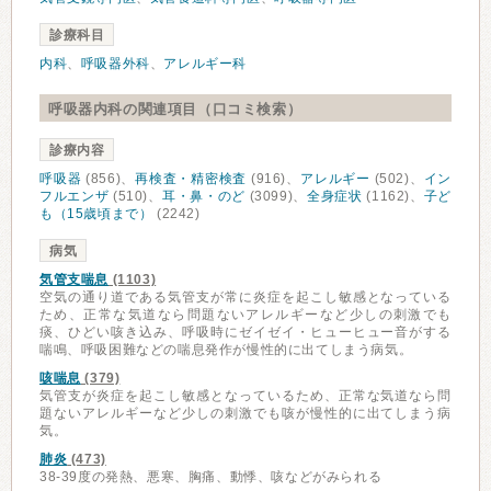
診療科目
内科
、
呼吸器外科
、
アレルギー科
呼吸器内科の関連項目（口コミ検索）
診療内容
呼吸器
(856)、
再検査・精密検査
(916)、
アレルギー
(502)、
イン
フルエンザ
(510)、
耳・鼻・のど
(3099)、
全身症状
(1162)、
子ど
も（15歳頃まで）
(2242)
病気
気管支喘息
(1103)
空気の通り道である気管支が常に炎症を起こし敏感となっている
ため、正常な気道なら問題ないアレルギーなど少しの刺激でも
痰、ひどい咳き込み、呼吸時にゼイゼイ・ヒューヒュー音がする
喘鳴、呼吸困難などの喘息発作が慢性的に出てしまう病気。
咳喘息
(379)
気管支が炎症を起こし敏感となっているため、正常な気道なら問
題ないアレルギーなど少しの刺激でも咳が慢性的に出てしまう病
気。
肺炎
(473)
38-39度の発熱、悪寒、胸痛、動悸、咳などがみられる