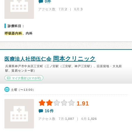
0件
アクセス数 7月:
2
| 6月:
3
診療科目：
呼吸器内科
、内科
岡本クリニック
医療法人社団伍仁会
兵庫県神戸市中央区三宮町（三ノ宮駅（三宮駅、神戸三宮駅）、旧居留地・大丸前
駅、貿易センター駅）
マイナ受付
(スマホ可)
土曜（〜13:00）
1.91
16件
アクセス数 7月:
1,087
| 6月:
1,026