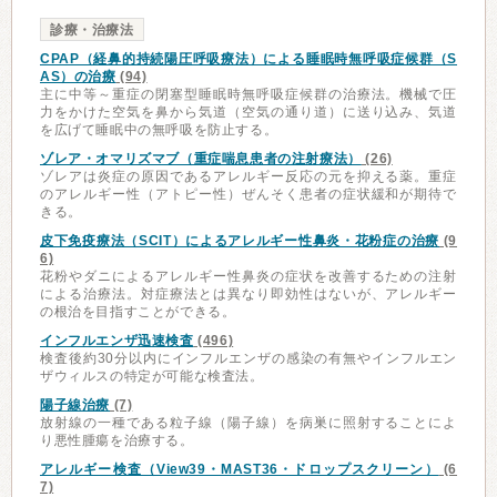
診療・治療法
CPAP（経鼻的持続陽圧呼吸療法）による睡眠時無呼吸症候群（S
AS）の治療
(94)
主に中等～重症の閉塞型睡眠時無呼吸症候群の治療法。機械で圧
力をかけた空気を鼻から気道（空気の通り道）に送り込み、気道
を広げて睡眠中の無呼吸を防止する。
ゾレア・オマリズマブ（重症喘息患者の注射療法）
(26)
ゾレアは炎症の原因であるアレルギー反応の元を抑える薬。重症
のアレルギー性（アトピー性）ぜんそく患者の症状緩和が期待で
きる。
皮下免疫療法（SCIT）によるアレルギー性鼻炎・花粉症の治療
(9
6)
花粉やダニによるアレルギー性鼻炎の症状を改善するための注射
による治療法。対症療法とは異なり即効性はないが、アレルギー
の根治を目指すことができる。
インフルエンザ迅速検査
(496)
検査後約30分以内にインフルエンザの感染の有無やインフルエン
ザウィルスの特定が可能な検査法。
陽子線治療
(7)
放射線の一種である粒子線（陽子線）を病巣に照射することによ
り悪性腫瘍を治療する。
アレルギー検査（View39・MAST36・ドロップスクリーン）
(6
7)