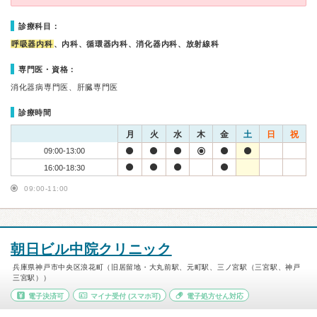
診療科目：
呼吸器内科
、内科、循環器内科、消化器内科、放射線科
専門医・資格：
消化器病専門医、肝臓専門医
診療時間
月
火
水
木
金
土
日
祝
09:00-13:00
16:00-18:30
09:00-11:00
朝日ビル中院クリニック
兵庫県神戸市中央区浪花町（旧居留地・大丸前駅、元町駅、三ノ宮駅（三宮駅、神戸
三宮駅））
電子決済可
マイナ受付
(スマホ可)
電子処方せん対応