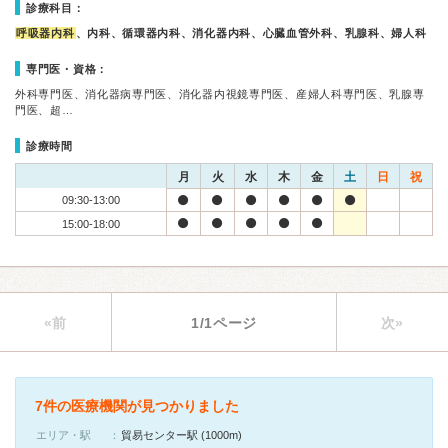
診療科目：
呼吸器内科
、内科、循環器内科、消化器内科、心臓血管外科、乳腺科、婦人科
専門医・資格：
外科専門医、消化器病専門医、消化器内視鏡専門医、産婦人科専門医、乳腺専
門医、超…
診療時間
月
火
水
木
金
土
日
祝
09:30-13:00
15:00-18:00
«前
1/1ページ
次»
7件の医療機関が見つかりました
エリア・駅
貿易センター駅 (1000m)