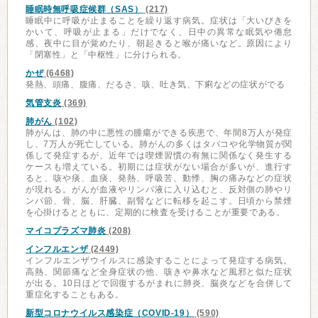
睡眠時無呼吸症候群（SAS）
(217)
睡眠中に呼吸が止まることを繰り返す病気。症状は「大いびきを
かいて、呼吸が止まる」だけでなく、日中の異常な眠気や倦怠
感、夜中に目が覚めたり、朝起きると喉が痛いなど。原因により
「閉塞性」と「中枢性」に分けられる。
かぜ
(6468)
発熱、頭痛、腹痛、だるさ、咳、吐き気、下痢などの症状がでる
気管支炎
(369)
肺がん
(102)
肺がんは、肺の中に悪性の腫瘍ができる疾患で、年間8万人が発症
し、7万人が死亡している。肺がんの多くはタバコや化学物質が関
係して発症するが、近年では喫煙習慣の有無に関係なく発生する
ケースも増えている。初期には症状がない場合が多いが、進行す
ると、咳や痰、血痰、発熱、呼吸苦、動悸、胸の痛みなどの症状
が現れる。がんが血液やリンパ液に入り込むと、反対側の肺やリ
ンパ節、骨、脳、肝臓、副腎などに転移を起こす。日頃から禁煙
を心掛けるとともに、定期的に検査を受けることが重要である。
マイコプラズマ肺炎
(208)
インフルエンザ
(2449)
インフルエンザウイルスに感染することによって発症する病気。
高熱、関節痛など全身症状の他、咳きや鼻水など風邪と似た症状
が出る。10日ほどで回復するがまれに肺炎、脳炎などを合併して
重症化することもある。
新型コロナウイルス感染症（COVID-19）
(590)