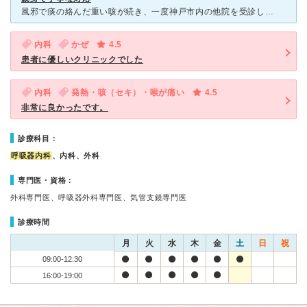
風邪で痰の絡んだ重い咳が続き、一度神戸市内の他院を受診しましたが、診断結果に不安と疑問が残ったため、小川クリニックさんへもお伺いすることにしました。 他院とは違い、こちらでは話や状況をしっかりと聞い
内科
かぜ
4.5
患者に優しいクリニックでした
内科
発熱・咳（セキ）・喉が痛い
4.5
非常に良かったです。
診療科目：
呼吸器内科
、内科、外科
専門医・資格：
外科専門医、呼吸器外科専門医、気管支鏡専門医
診療時間
月
火
水
木
金
土
日
祝
09:00-12:30
16:00-19:00