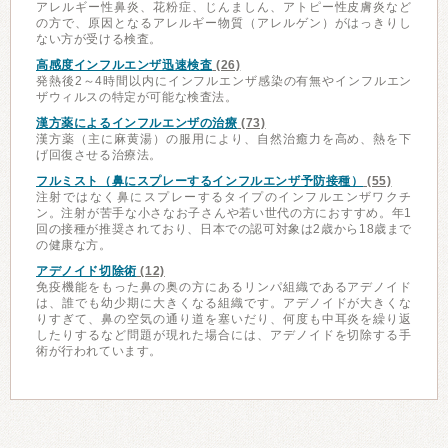
アレルギー性鼻炎、花粉症、じんましん、アトピー性皮膚炎など
の方で、原因となるアレルギー物質（アレルゲン）がはっきりし
ない方が受ける検査。
高感度インフルエンザ迅速検査
(26)
発熱後2～4時間以内にインフルエンザ感染の有無やインフルエン
ザウィルスの特定が可能な検査法。
漢方薬によるインフルエンザの治療
(73)
漢方薬（主に麻黄湯）の服用により、自然治癒力を高め、熱を下
げ回復させる治療法。
フルミスト（鼻にスプレーするインフルエンザ予防接種）
(55)
注射ではなく鼻にスプレーするタイプのインフルエンザワクチ
ン。注射が苦手な小さなお子さんや若い世代の方におすすめ。年1
回の接種が推奨されており、日本での認可対象は2歳から18歳まで
の健康な方。
アデノイド切除術
(12)
免疫機能をもった鼻の奥の方にあるリンパ組織であるアデノイド
は、誰でも幼少期に大きくなる組織です。アデノイドが大きくな
りすぎて、鼻の空気の通り道を塞いだり、何度も中耳炎を繰り返
したりするなど問題が現れた場合には、アデノイドを切除する手
術が行われています。