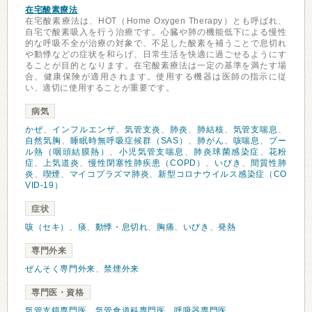
在宅酸素療法
在宅酸素療法は、HOT（Home Oxygen Therapy）とも呼ばれ、
自宅で酸素吸入を行う治療です。心臓や肺の機能低下による慢性
的な呼吸不全が治療の対象で、不足した酸素を補うことで息切れ
や動悸などの症状を和らげ、日常生活を快適に過ごせるようにす
ることが目的となります。在宅酸素療法は一定の基準を満たす場
合、健康保険が適用されます。使用する機器は医師の指示に従
い、適切に使用することが重要です。
病気
かぜ
、
インフルエンザ
、
気管支炎
、
肺炎
、
肺結核
、
気管支喘息
、
自然気胸
、
睡眠時無呼吸症候群（SAS）
、
肺がん
、
咳喘息
、
プー
ル熱（咽頭結膜熱）
、
小児気管支喘息
、
肺炎球菌感染症
、
花粉
症
、
上気道炎
、
慢性閉塞性肺疾患（COPD）
、
いびき
、
間質性肺
炎
、
喫煙
、
マイコプラズマ肺炎
、
新型コロナウイルス感染症（CO
VID-19）
症状
咳（セキ）
、
痰
、
動悸・息切れ
、
胸痛
、
いびき
、
発熱
専門外来
ぜんそく専門外来
、
禁煙外来
専門医・資格
気管支鏡専門医
、
気管食道科専門医
、
呼吸器専門医