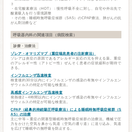
ト
・在宅酸素療法（HOT）：慢性呼吸不全に対し、自宅や外出先で
酸素吸入を行う環境調整
・その他：睡眠時無呼吸症候群（SAS）のCPAP療法、肺がんの抗
がん剤治療など
呼吸器内科の関連項目（病院検索）
診療・治療法
ゾレア・オマリズマブ（重症喘息患者の注射療法）
ゾレアは炎症の原因であるアレルギー反応の元を抑える薬。重症
のアレルギー性（アトピー性）ぜんそく患者の症状緩和が期待で
きる。
インフルエンザ迅速検査
検査後約30分以内にインフルエンザの感染の有無やインフルエン
ザウィルスの特定が可能な検査法。
高感度インフルエンザ迅速検査
発熱後2～4時間以内にインフルエンザ感染の有無やインフルエン
ザウィルスの特定が可能な検査法。
CPAP（経鼻的持続陽圧呼吸療法）による睡眠時無呼吸症候群（S
AS）の治療
主に中等～重症の閉塞型睡眠時無呼吸症候群の治療法。機械で圧
力をかけた空気を鼻から気道（空気の通り道）に送り込み、気道
を広げて睡眠中の無呼吸を防止する。